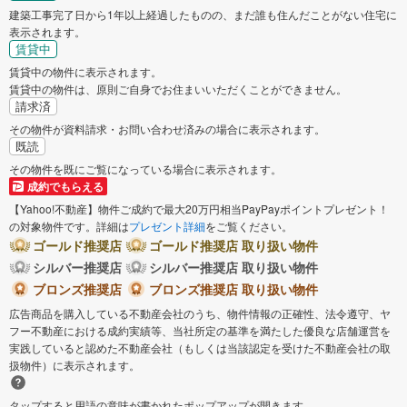
建築工事完了日から1年以上経過したものの、まだ誰も住んだことがない住宅に
表示されます。
賃貸中
賃貸中の物件に表示されます。
賃貸中の物件は、原則ご自身でお住まいいただくことができません。
請求済
その物件が資料請求・お問い合わせ済みの場合に表示されます。
既読
その物件を既にご覧になっている場合に表示されます。
成約でもらえる
【Yahoo!不動産】物件ご成約で最大20万円相当PayPayポイントプレゼント！
の対象物件です。詳細は
プレゼント詳細
をご覧ください。
ゴールド推奨店
ゴールド推奨店 取り扱い物件
シルバー推奨店
シルバー推奨店 取り扱い物件
ブロンズ推奨店
ブロンズ推奨店 取り扱い物件
広告商品を購入している不動産会社のうち、物件情報の正確性、法令遵守、ヤ
フー不動産における成約実績等、当社所定の基準を満たした優良な店舗運営を
実践していると認めた不動産会社（もしくは当該認定を受けた不動産会社の取
扱物件）に表示されます。
タップすると用語の意味が書かれたポップアップが開きます。