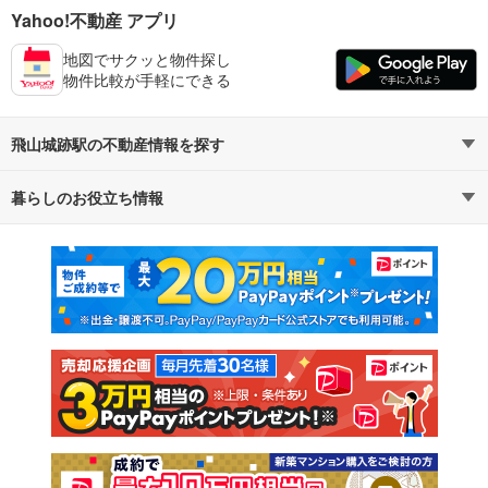
Yahoo!不動産 アプリ
地図でサクッと物件探し
物件比較が手軽にできる
飛山城跡駅の不動産情報を探す
暮らしのお役立ち情報
不動産・住宅
賃貸住宅
マンションカタログ
教えて！住まいの先生
新築マンション
中古マンション
新築一戸建て
中古一戸建て
注文住宅
土地
売却査定