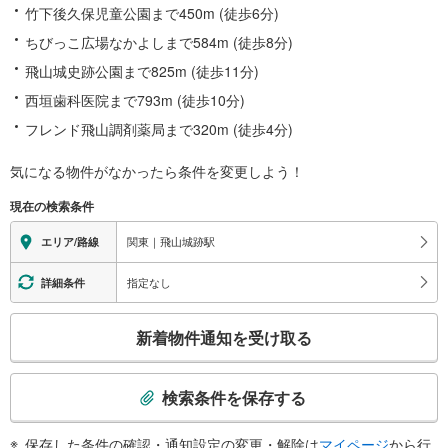
竹下後久保児童公園まで450m (徒歩6分)
ちびっこ広場なかよしまで584m (徒歩8分)
飛山城史跡公園まで825m (徒歩11分)
西垣歯科医院まで793m (徒歩10分)
フレンド飛山調剤薬局まで320m (徒歩4分)
気になる物件がなかったら
条件を変更しよう！
現在の検索条件
関東｜飛山城跡駅
エリア/路線
指定なし
詳細条件
こ
新着物件通知を受け取る
の
検
索
検索条件を保存する
条
件
保存した条件の確認・通知設定の変更・解除は
マイページ
から行