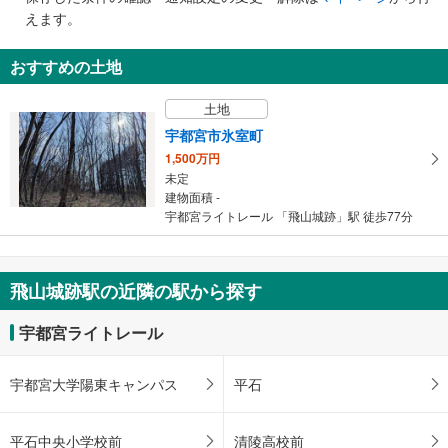
で
えます。
通
知
おすすめの土地
を
受
土地
け
宇都宮市氷室町
取
1,500万円
る
未定
・
建物面積 -
条
宇都宮ライトレール 「飛山城跡」駅 徒歩77分
件
を
マ
飛山城跡駅の近隣の駅から探す
イ
ペ
宇都宮ライトレール
ー
ジ
に
宇都宮大学陽東キャンパス
平石
保
存
平石中央小学校前
清陵高校前
す