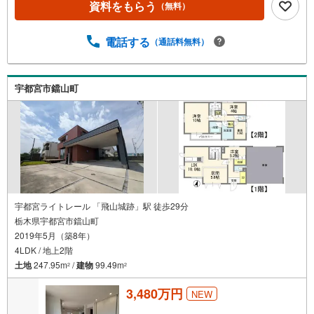
資料をもらう
（無料）
電話する
（通話料無料）
宇都宮市鐺山町
宇都宮ライトレール 「飛山城跡」駅 徒歩29分
栃木県宇都宮市鐺山町
2019年5月（築8年）
4LDK / 地上2階
土地
247.95m
/
建物
99.49m
2
2
3,480万円
NEW