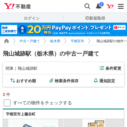
Yahoo!不動産
検索
通知
i
ログイン
ID新規取得
中古一戸建て
栃木県
宇都宮市
飛山城跡駅の物件一
飛山城跡駅（栃木県）の中古一戸建て
関東｜飛山城跡駅
条件変更
おすすめ順
検索条件保存
通知設定
2
件
すべての物件をチェックする
宇都宮市上籠谷町