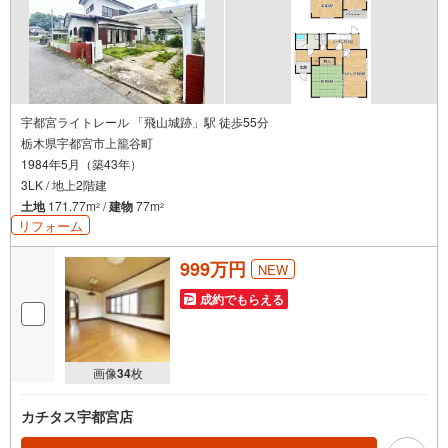
宇都宮ライトレール 「飛山城跡」駅 徒歩55分
栃木県宇都宮市上籠谷町
1984年5月（築43年）
3LK / 地上2階建
土地
171.77m
/
建物
77m
2
2
リフォーム
999万円
NEW
成約でもらえる
画像
34
枚
カチタス宇都宮店