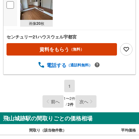
画像
20
枚
センチュリー21ハウスウェル宇都宮
資料をもらう
（無料）
電話する
（通話料無料）
1
1
〜
2
件
前へ
次へ
/
2
件
飛山城跡駅の間取りごとの価格相場
間取り（該当物件数）
平均価格