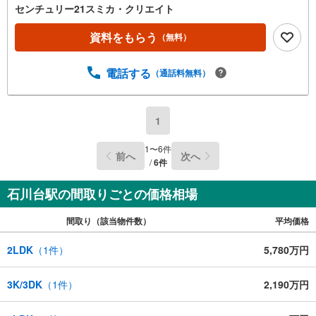
センチュリー21スミカ・クリエイト
資料をもらう
（無料）
電話する
（通話料無料）
1
1
〜
6
件
前へ
次へ
/
6
件
石川台駅の間取りごとの価格相場
間取り（該当物件数）
平均価格
2LDK
（
1
件）
5,780万円
3K/3DK
（
1
件）
2,190万円