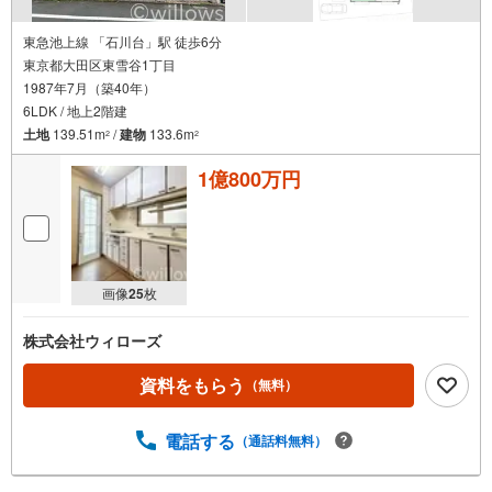
東急池上線 「石川台」駅 徒歩6分
東京都大田区東雪谷1丁目
1987年7月（築40年）
6LDK / 地上2階建
土地
139.51m
/
建物
133.6m
2
2
1億800万円
画像
25
枚
株式会社ウィローズ
資料をもらう
（無料）
電話する
（通話料無料）