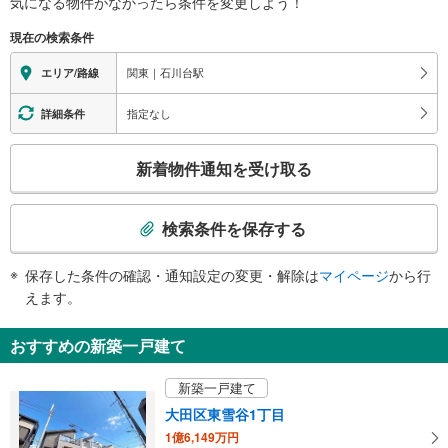
気になる物件がなかったら
条件を変更しよう！
石川町、中原街道、文教大学付属小学校
※段差なしでの移動経路
（○：有り △：要駅員設備 ×：無し）
現在の検索条件
地上⇔改札⇔ホーム：○
トイレ
関東｜石川台駅
エリア/路線
《多機能トイレ》
・１番線ホーム
指定なし
詳細条件
スロープ
こ
・１番線ホーム⇔１番線ホーム側の改札
新着物件通知を受け取る
・２番線ホーム⇔２番線ホーム側の改札
の
・１番線ホーム側の改札⇔地上出口
検
その他
索
検索条件を保存する
・ＡＥＤ
条
・点字運賃表
件
保存した条件の確認・通知設定の変更・解除は
マイページ
から行
・点字シール
で
えます。
通
知
おすすめの新築一戸建て
を
受
新築一戸建て
け
大田区東雪谷1丁目
取
1億6,149万円
る