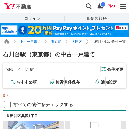
Yahoo!不動産
検索
通知
i
ログイン
ID新規取得
中古一戸建て
東京都
大田区
石川台駅の物件一覧
石川台駅（東京都）の中古一戸建て
関東｜石川台駅
条件変更
おすすめ順
検索条件保存
通知設定
6
件
すべての物件をチェックする
世田谷区奥沢1丁目