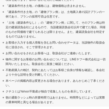
「建築条件付き土地」の価格には、建物価格は含まれません。
「建築条件付き土地」の「建物プラン例」は、土地購入者の設計プランの一
例であり、プランの採用可否は任意です。
「土地（建築条件なし）」の「建物プラン例」に関して、そのプラン例は特
定の建築請負会社によるもので、 当該建築請負会社以外で建てた場合、同様
のものが同価格で建てられるとは限りません。また、建築請負会社を特定す
るものではありません。
お客様が入力する個人情報を含むお問い合わせデータは、当該物件の取扱会
社に送信され、そこで管理されます。
お問い合わせをされたお客様へは、取扱会社がご連絡いたします。
物件に関するお客様のお問い合わせについては、LINEヤフー株式会社は一切
関与いたしません。取扱会社に直接ご確認ください。
不動産購入の検討、契約にあたってはお客様ご自身が情報を確認し、各会社
より十分な説明を受け判断してください。
本ページの掲載内容は変更される場合があります。あらかじめご了承くださ
い。
クチコミはYahoo!不動産が独自で収集したものを表示しています。
朝の通勤ラッシュ時の所要時間ではありません。時間帯などによっては実際
の乗車時間と異なる場合があります。