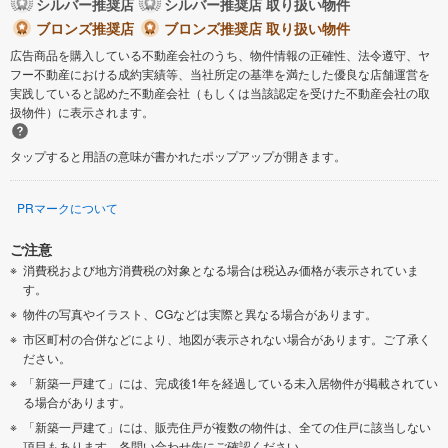
シルバー推奨店
シルバー推奨店 取り扱い物件
ブロンズ推奨店
ブロンズ推奨店 取り扱い物件
広告商品を購入している不動産会社のうち、物件情報の正確性、法令遵守、ヤ
フー不動産における成約実績等、当社所定の基準を満たした優良な店舗運営を
実践していると認めた不動産会社（もしくは当該認定を受けた不動産会社の取
扱物件）に表示されます。
タップすると用語の意味が書かれたポップアップが開きます。
PRマークについて
ご注意
消費税および地方消費税の対象となる場合は税込み価格が表示されていま
す。
物件の写真やイラスト、CGなどは実際と異なる場合があります。
市区町村の合併などにより、地図が表示されない場合があります。ご了承く
ださい。
「新築一戸建て」には、完成後1年を経過している未入居物件が掲載されてい
る場合があります。
「新築一戸建て」には、販売住戸が複数の物件は、全ての住戸に該当しない
項目もあります。各問い合わせ先にご確認ください。