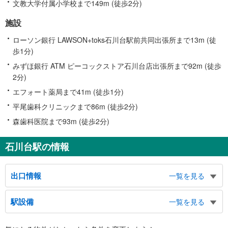
文教大学付属小学校まで149m (徒歩2分)
施設
ローソン銀行 LAWSON+toks石川台駅前共同出張所まで13m (徒
歩1分)
みずほ銀行 ATM ピーコックストア石川台店出張所まで92m (徒歩
2分)
エフォート薬局まで41m (徒歩1分)
平尾歯科クリニックまで86m (徒歩2分)
森歯科医院まで93m (徒歩2分)
石川台駅の情報
出口情報
一覧を見る
１番線ホーム
駅設備
一覧を見る
東雪谷、雪ヶ谷八幡神社
２番線ホーム
バリアフリー状況