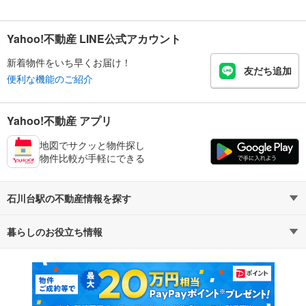
Yahoo!不動産 LINE公式アカウント
新着物件をいち早くお届け！
友だち追加
便利な機能のご紹介
Yahoo!不動産 アプリ
地図でサクッと物件探し
物件比較が手軽にできる
石川台駅の不動産情報を探す
暮らしのお役立ち情報
不動産・住宅
賃貸住宅
マンションカタログ
教えて！住まいの先生
新築マンション
中古マンション
新築一戸建て
中古一戸建て