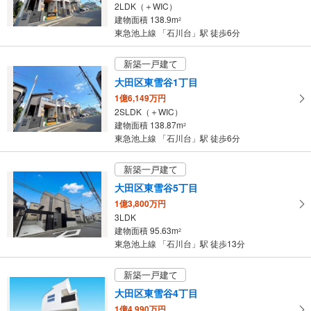
2LDK（＋WIC）
・
建物面積 138.9m
2
条
東急池上線 「石川台」駅 徒歩6分
件
を
新築一戸建て
マ
大田区東雪谷1丁目
イ
1億6,149万円
ペ
2SLDK（＋WIC）
ー
建物面積 138.87m
2
ジ
東急池上線 「石川台」駅 徒歩6分
に
保
新築一戸建て
存
大田区東雪谷5丁目
す
1億3,800万円
る
3LDK
建物面積 95.63m
2
東急池上線 「石川台」駅 徒歩13分
新築一戸建て
大田区東雪谷4丁目
1億4,990万円