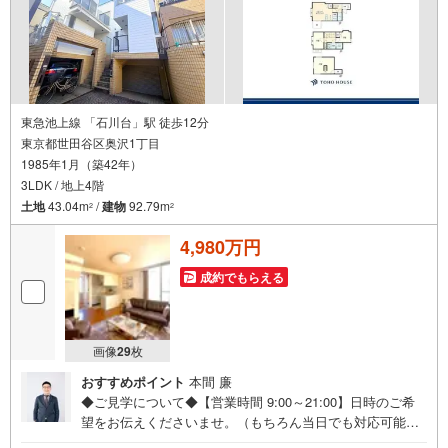
東急池上線 「石川台」駅 徒歩12分
東京都世田谷区奥沢1丁目
1985年1月（築42年）
3LDK / 地上4階
土地
43.04m
/
建物
92.79m
2
2
4,980万円
成約でもらえる
画像
29
枚
おすすめポイント
本間 廉
◆ご見学について◆【営業時間 9:00～21:00】日時のご希
望をお伝えくださいませ。（もちろん当日でも対応可能で
す）人気物件は特にお問い合わせが集中するため、お早め