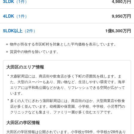
3LDK
（
1
件）
4,980万円
4LDK
（
1
件）
9,950万円
5LDK以上
（
2
件）
1億6,300万円
物件が所在する市区町村を対象とした平均価格を表示しています。
賃貸中の物件を除いています。
大
大田区のエリア情報
田
大森駅周辺には、商店街や飲食店が多く下町の雰囲気を残します。ま
区
た、大型のスーパーもあり、買い物など、生活しやすい環境です。海岸
に
エリアには平和島公園などがあり、リフレッシュできる空間が広がって
関
います。
す
多くの人でにぎわう蒲田駅周辺には、商店街のほか、大型商業店や飲食
る
店が多く並んでいます。幼稚園や保育園、小学校、中学校、小児専門の
情
クリニックなども集まり、ファミリー層が多く住むエリアです。
報
大田区の学区情報
大田区の学区情報は公開されています。小学校が59件、中学校が28件あり