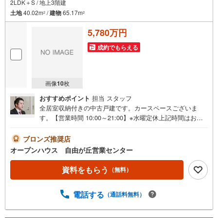
2LDK＋S / 地上3階建
土地
40.02m
/
建物
65.17m
2
2
5,780万円
成約でもらえる
画像
10
枚
おすすめポイント
担当 スタッフ
全居室収納付きの中古戸建です。カースペースございま
す。【営業時間 10:00～21:00】※水曜定休上記時間はお電
話が繋がりやすくなっております。ぜひお気軽にご連絡く
ださい！現地を見学される場合は「室内・現地を見学する
ブロンズ推奨店
（無料）」ボタンよりご希望の日時をご記入いただけます
オープンハウス 自由が丘営業センター
とスムーズにご案内が可能です。◎現地のご案内につい
て・平日や夜遅い時間帯もご案内が可能 ※定休日を除く・
資料をもらう
（無料）
経験豊富なスタッフが物件詳細を丁寧にご説明いたしま
す。・車でご自宅や最寄り駅等、ご指定の場所まで送迎し
電話する
（通話料無料）
ます。・チャイルドシートのご用意ございます。◎個別FP
相談会 無料物件のご紹介だけでなく住宅ローン・資金の
ご相談、まずは家探しについて話を聞きたいという方も大