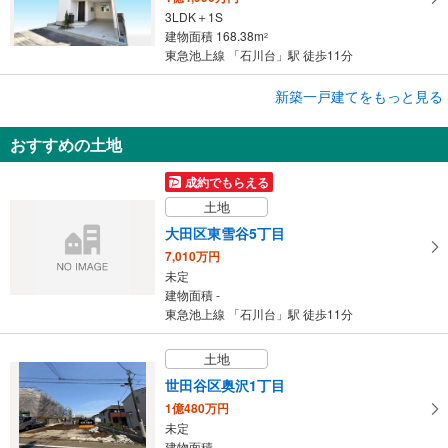
3LDK＋1S
建物面積 168.38m
2
東急池上線 「石川台」駅 徒歩11分
新築一戸建てをもっと見る
新築一戸建て
大田区東雪谷5丁目
おすすめの土地
1億2,980万円
3LDK
成約でもらえる
建物面積 98.08m
2
土地
東急池上線 「石川台」駅 徒歩13分
大田区東雪谷5丁目
7,010万円
未定
建物面積 -
東急池上線 「石川台」駅 徒歩11分
土地
世田谷区奥沢1丁目
1億480万円
未定
建物面積 -