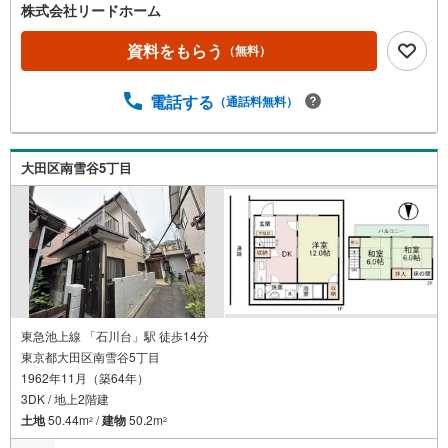
株式会社リードホーム
資料をもらう
（無料）
電話する
（通話料無料）
大田区南雪谷5丁目
東急池上線 「石川台」駅 徒歩14分
東京都大田区南雪谷5丁目
1962年11月（築64年）
3DK / 地上2階建
土地
50.44m
/
建物
50.2m
2
2