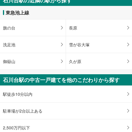
石川台駅の近隣の駅から探す
7,010万円
未定
東急池上線
建物面積 -
東急池上線 「石川台」駅 徒歩12分
旗の台
長原
洗足池
雪が谷大塚
御嶽山
久が原
石川台駅の中古一戸建てを他のこだわりから探す
駅徒歩10分以内
駐車場が2台以上ある
2,500万円以下