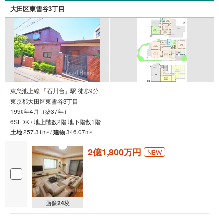
歓迎です！年間8000棟以上の限定物件を発表しているオー
大田区東雪谷3丁目
プンハウスだから出会える物件が多数ございます。ぜひお
気軽にご連絡・ご相談ください！※限定物件:当社のみ、も
しくは当社を含めた数社でのみご紹介可能なオープンハウ
ス・ディベロップメントの物件
東急池上線 「石川台」駅 徒歩9分
東京都大田区東雪谷3丁目
1990年4月（築37年）
6SLDK / 地上階数2階 地下階数1階
土地
257.31m
/
建物
346.07m
2
2
2億1,800万円
NEW
画像
24
枚