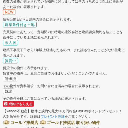
複数の価格が表示されている物件に関しましてはそのうちの１つ以上に更新が
あった場合に表示されます。
NEW
情報公開日が7日以内の場合に表示されます。
建築条件付き土地
売買契約にあたって一定期間内に特定の建設会社と建築請負契約を結ぶことを
条件にしている土地に表示されます。
未入居
建築工事完了日から1年以上経過したものの、まだ誰も住んだことがない住宅に
表示されます。
賃貸中
賃貸中の物件に表示されます。
賃貸中の物件は、原則ご自身でお住まいいただくことができません。
請求済
その物件が資料請求・お問い合わせ済みの場合に表示されます。
既読
その物件を既にご覧になっている場合に表示されます。
成約でもらえる
【Yahoo!不動産】物件ご成約で最大20万円相当PayPayポイントプレゼント！
の対象物件です。詳細は
プレゼント詳細
をご覧ください。
ゴールド推奨店
ゴールド推奨店 取り扱い物件