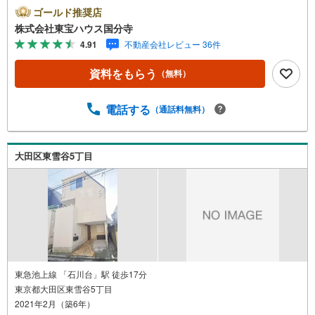
のご連絡をおすすめいたします。「室内・現地を見学す
ゴールド推奨店
る」ボタンよりご予約いただくと、スムーズにご案内可能
株式会社東宝ハウス国分寺
です。事前に鍵の手配や内覧準備が必要な場合がございま
4.91
不動産会社レビュー 36件
すのでご了承ください。◆TOHO HOUSE CLUB◆弊社で売
買いただいたお客様はTOHO HOUSE CLUBにご加入いただ
資料をもらう
（無料）
けます。10～20、30年後のリフォーム、保険やローンの見
直し、相続や資産運用など、将来にわたってのサポートを
ご提供いたします。◆FPによるライフサポート◆専属ファ
電話する
（通話料無料）
イナンシャルプランナーが住宅ローン・保険・税金・資産
運用・相続など幅広くアドバイスいたします。ご契約前後
を問わず、安心してご利用いただけます。◆安心の環境◆
大田区東雪谷5丁目
無料駐車場、キッズスペースを完備し、ご家族でのご来店
も安心です。の体制で皆様の住まい探しをサポートいたし
ます。
東急池上線 「石川台」駅 徒歩17分
東京都大田区東雪谷5丁目
2021年2月（築6年）