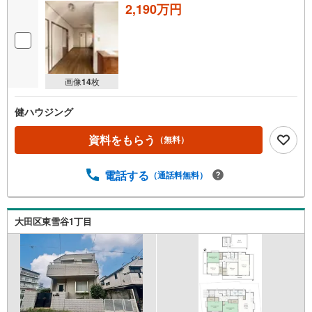
2,190万円
画像
14
枚
健ハウジング
資料をもらう
（無料）
電話する
（通話料無料）
大田区東雪谷1丁目