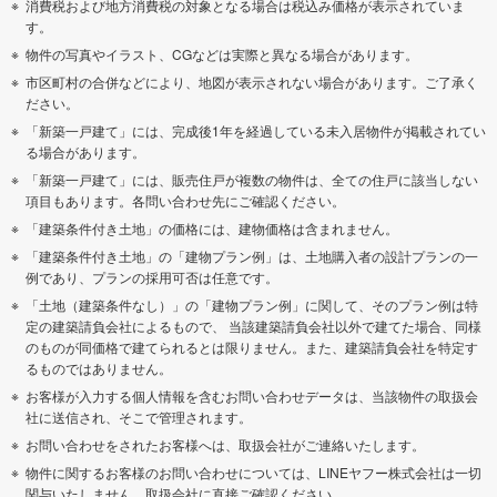
消費税および地方消費税の対象となる場合は税込み価格が表示されていま
す。
物件の写真やイラスト、CGなどは実際と異なる場合があります。
市区町村の合併などにより、地図が表示されない場合があります。ご了承く
ださい。
「新築一戸建て」には、完成後1年を経過している未入居物件が掲載されてい
る場合があります。
「新築一戸建て」には、販売住戸が複数の物件は、全ての住戸に該当しない
項目もあります。各問い合わせ先にご確認ください。
「建築条件付き土地」の価格には、建物価格は含まれません。
「建築条件付き土地」の「建物プラン例」は、土地購入者の設計プランの一
例であり、プランの採用可否は任意です。
「土地（建築条件なし）」の「建物プラン例」に関して、そのプラン例は特
定の建築請負会社によるもので、 当該建築請負会社以外で建てた場合、同様
のものが同価格で建てられるとは限りません。また、建築請負会社を特定す
るものではありません。
お客様が入力する個人情報を含むお問い合わせデータは、当該物件の取扱会
社に送信され、そこで管理されます。
お問い合わせをされたお客様へは、取扱会社がご連絡いたします。
物件に関するお客様のお問い合わせについては、LINEヤフー株式会社は一切
関与いたしません。取扱会社に直接ご確認ください。