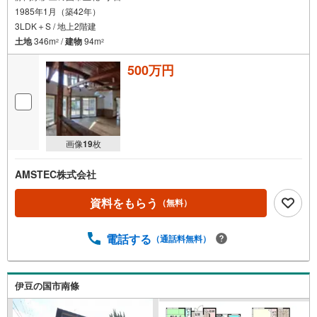
1985年1月（築42年）
3LDK＋S / 地上2階建
土地
346m
/
建物
94m
2
2
500万円
画像
19
枚
AMSTEC株式会社
資料をもらう
（無料）
電話する
（通話料無料）
伊豆の国市南條