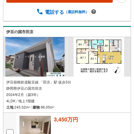
電話する
（通話料無料）
伊豆の国市田京
伊豆箱根鉄道駿豆線 「田京」駅 徒歩3分
静岡県伊豆の国市田京
2024年2月（築3年）
4LDK / 地上1階建
土地
245.52m
/
建物
96.05m
2
2
3,450万円