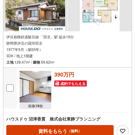
伊豆箱根鉄道駿豆線 「田京」駅 徒歩19分
静岡県伊豆の国市田京
1977年5月（築50年）
3DK / 地上1階建
土地
128.47m
/
建物
59.62m
2
2
390万円
成約でもらえる
画像
19
枚
ハウスドゥ 沼津香貫 株式会社東静プランニング
資料をもらう
（無料）