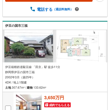
電話する
（通話料無料）
伊豆の国市三福
伊豆箱根鉄道駿豆線 「田京」駅 徒歩11分
静岡県伊豆の国市三福
2002年3月（築25年）
4DK / 地上1階建
土地
307.67m
/
建物
133.62m
2
2
3,650万円
成約でもらえる