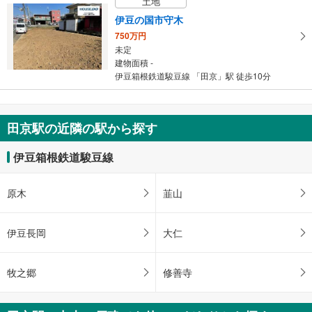
土地
伊豆の国市守木
750万円
未定
建物面積 -
伊豆箱根鉄道駿豆線 「田京」駅 徒歩10分
田京駅の近隣の駅から探す
伊豆箱根鉄道駿豆線
原木
韮山
伊豆長岡
大仁
牧之郷
修善寺