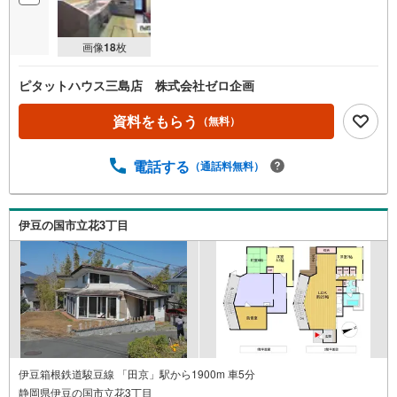
画像
18
枚
ピタットハウス三島店 株式会社ゼロ企画
資料をもらう
（無料）
電話する
（通話料無料）
伊豆の国市立花3丁目
伊豆箱根鉄道駿豆線 「田京」駅から1900m 車5分
静岡県伊豆の国市立花3丁目