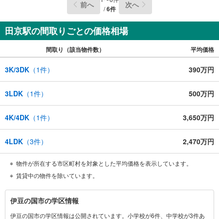
前へ
次へ
/
6
件
田京駅の間取りごとの価格相場
間取り（該当物件数）
平均価格
3K/3DK
（
1
件）
390万円
3LDK
（
1
件）
500万円
4K/4DK
（
1
件）
3,650万円
4LDK
（
3
件）
2,470万円
物件が所在する市区町村を対象とした平均価格を表示しています。
賃貸中の物件を除いています。
伊
伊豆の国市の学区情報
豆
伊豆の国市の学区情報は公開されています。小学校が6件、中学校が3件あ
の