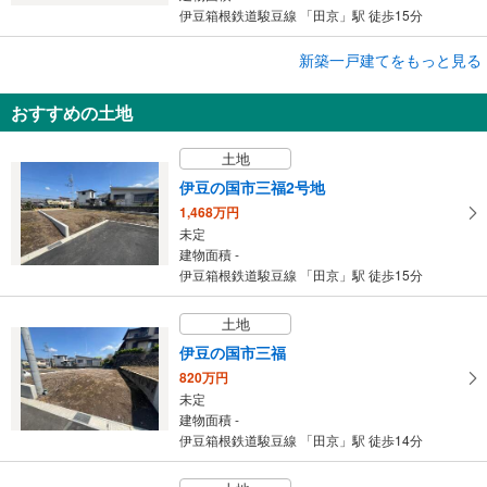
伊豆箱根鉄道駿豆線 「田京」駅 徒歩15分
成約でもらえる
新築一戸建てをもっと見る
新築一戸建て
おすすめの土地
伊豆の国市古奈
2,680万円
土地
3LDK
建物面積 105.3m
2
伊豆の国市三福2号地
伊豆箱根鉄道駿豆線 「田京」駅 徒歩38分
1,468万円
未定
建物面積 -
伊豆箱根鉄道駿豆線 「田京」駅 徒歩15分
土地
伊豆の国市三福
820万円
未定
建物面積 -
伊豆箱根鉄道駿豆線 「田京」駅 徒歩14分