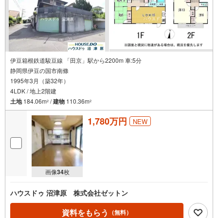
伊豆箱根鉄道駿豆線 「田京」駅から2200m 車:5分
静岡県伊豆の国市南條
1995年3月（築32年）
4LDK / 地上2階建
土地
184.06m
/
建物
110.36m
2
2
1,780万円
NEW
画像
34
枚
ハウスドゥ 沼津原 株式会社ゼットン
資料をもらう
（無料）