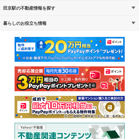
田京駅の不動産情報を探す
暮らしのお役立ち情報
不動産・住宅
賃貸住宅
マンションカタログ
教えて！住まいの先生
新築マンション
中古マンション
新築一戸建て
中古一戸建て
注文住宅
土地
売却査定