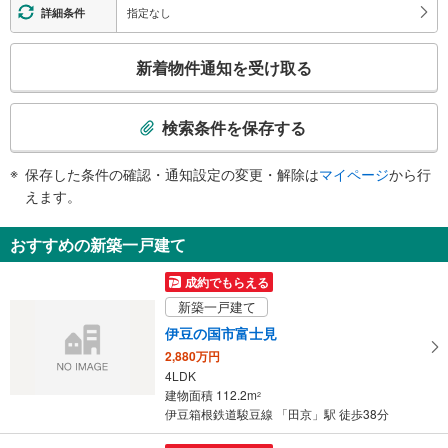
２番線ホーム：×
指定なし
詳細条件
こ
新着物件通知を受け取る
の
検
索
検索条件を保存する
条
件
保存した条件の確認・通知設定の変更・解除は
マイページ
から行
で
えます。
通
知
おすすめの新築一戸建て
を
受
成約でもらえる
け
新築一戸建て
取
伊豆の国市富士見
る
2,880万円
・
4LDK
条
建物面積 112.2m
2
件
伊豆箱根鉄道駿豆線 「田京」駅 徒歩38分
を