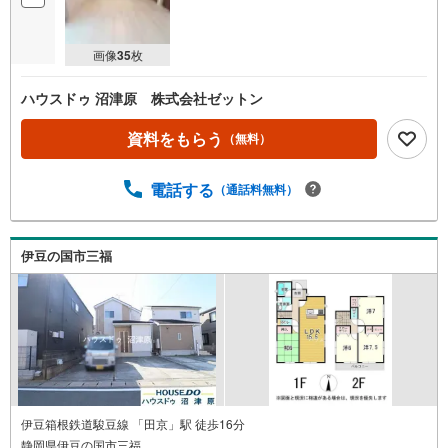
画像
35
枚
ハウスドゥ 沼津原 株式会社ゼットン
資料をもらう
（無料）
電話する
（通話料無料）
伊豆の国市三福
伊豆箱根鉄道駿豆線 「田京」駅 徒歩16分
静岡県伊豆の国市三福