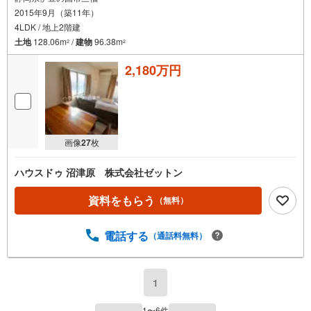
2015年9月（築11年）
4LDK / 地上2階建
土地
128.06m
/
建物
96.38m
2
2
2,180万円
画像
27
枚
ハウスドゥ 沼津原 株式会社ゼットン
資料をもらう
（無料）
電話する
（通話料無料）
1
1
〜
6
件