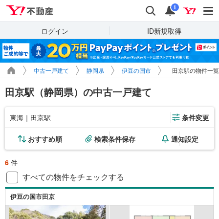
Yahoo!不動産
検索
通知
i
ログイン
ID新規取得
中古一戸建て
静岡県
伊豆の国市
田京駅の物件一覧
田京駅（静岡県）の中古一戸建て
東海｜田京駅
条件変更
おすすめ順
検索条件保存
通知設定
6
件
すべての物件をチェックする
伊豆の国市田京