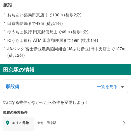
施設
おちあい薬局田京店まで106m (徒歩2分)
田京郵便局まで49m (徒歩1分)
ゆうちょ銀行 田京郵便局まで49m (徒歩1分)
ゆうちょ銀行 ATM 田京郵便局まで49m (徒歩1分)
JAバンク 富士伊豆農業協同組合(JAふじ伊豆)田中支店まで127m
(徒歩2分)
田京駅の情報
駅設備
一覧を見る
バリアフリー状況
気になる物件がなかったら
条件を変更しよう！
※段差なしでの移動経路
（○：有り △：要駅員設備 ×：無し）
現在の検索条件
地上⇔改札：×
改札⇔ホーム：
東海｜田京駅
エリア/路線
１番線ホーム：○