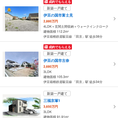
マ
成約でもらえる
イ
新築一戸建て
ペ
伊豆の国市富士見
ー
2,880万円
ジ
4LDK＋玄関土間収納＋ウォークインクローク
に
建物面積 112.2m
2
保
伊豆箱根鉄道駿豆線 「田京」駅 徒歩38分
存
す
成約でもらえる
る
新築一戸建て
伊豆の国市古奈
2,680万円
3LDK
建物面積 105.3m
2
伊豆箱根鉄道駿豆線 「田京」駅 徒歩34分
新築一戸建て
三福京塚1
3,650万円
3LDK
建物面積 91.91m
2