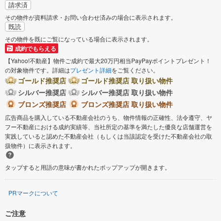
請求済
その物件が資料請求・お問い合わせ済みの場合に表示されます。
既読
その物件を既にご覧になっている場合に表示されます。
成約でもらえる
【Yahoo!不動産】物件ご成約で最大20万円相当PayPayポイントプレゼント！
の対象物件です。詳細は
プレゼント詳細
をご覧ください。
ゴールド推奨店
ゴールド推奨店 取り扱い物件
シルバー推奨店
シルバー推奨店 取り扱い物件
ブロンズ推奨店
ブロンズ推奨店 取り扱い物件
広告商品を購入している不動産会社のうち、物件情報の正確性、法令遵守、ヤ
フー不動産における成約実績等、当社所定の基準を満たした優良な店舗運営を
実践していると認めた不動産会社（もしくは当該認定を受けた不動産会社の取
扱物件）に表示されます。
タップすると用語の意味が書かれたポップアップが開きます。
PRマークについて
ご注意