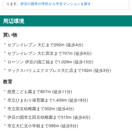
ります。
伊豆の国市の学区から中古マンションを探す
国
市
に
周辺環境
関
す
買い物
る
情
セブンイレブン 大仁まで292m (徒歩4分)
報
セブンイレブン 大仁田京まで707m (徒歩9分)
ローソン 伊豆の国三福まで1,029m (徒歩13分)
マックスバリュエクスプレス大仁店まで192m (徒歩3分)
教育
慈恩こども園まで807m (徒歩11分)
市立ひまわり保育園まで1,409m (徒歩18分)
市立田京幼稚園まで302m (徒歩4分)
伊豆の国市立田京幼稚園まで315m (徒歩4分)
市立大仁北小学校まで395m (徒歩5分)