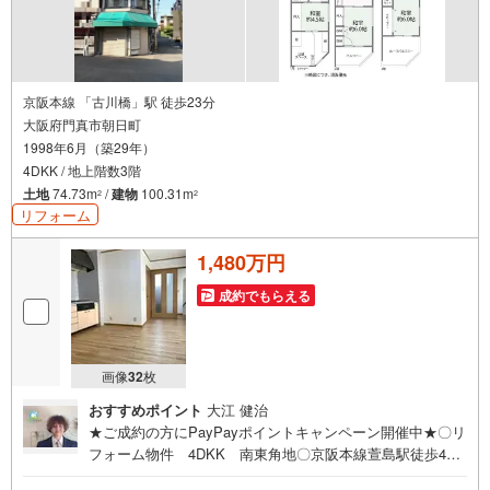
京阪本線 「古川橋」駅 徒歩23分
大阪府門真市朝日町
1998年6月（築29年）
4DKK / 地上階数3階
土地
74.73m
/
建物
100.31m
2
2
リフォーム
1,480万円
成約でもらえる
画像
32
枚
おすすめポイント
大江 健治
★ご成約の方にPayPayポイントキャンペーン開催中★〇リ
フォーム物件 4DKK 南東角地〇京阪本線萱島駅徒歩4
分 スーパー徒歩3分 病院徒歩6分〇ホームエレベータ