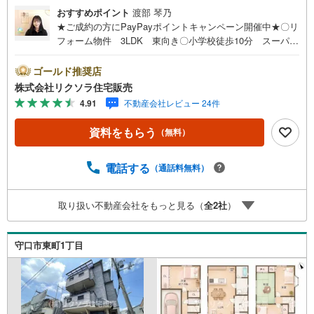
おすすめポイント
渡部 琴乃
★ご成約の方にPayPayポイントキャンペーン開催中★〇リ
フォーム物件 3LDK 東向き〇小学校徒歩10分 スーパー
徒歩8分 閑静な住宅街〇給湯器交換 浴室乾燥機 ロフト
付き■営業時間 9:30～20:00 ■即日案内可能！※当日・翌
ゴールド推奨店
日のご案内はお電話でのお問合せがスムーズ■定休日 毎週
株式会社リクソラ住宅販売
水曜日◇弊社ホームページよりLINEでのお問合せも好評！
4.91
不動産会社レビュー 24件
◇不動産情報サイト未掲載物件、弊社ホームページに多数
掲載！◇学校区物件検索も充実！ご希望の学校区での物件
資料をもらう
（無料）
探しに便利！「リクソラ住宅販売」で検索！是非ご覧くだ
さい他の気になる物件・他不動産会社・他サイトの掲載物
件もまとめてご案内可能リフォームやリノベーションの事
電話する
（通話料無料）
もあわせてご相談下さい【住宅ローン無料相談会 随時開
催中】〇お客様の条件にベストな住宅ローン商品のご提案
取り扱い不動産会社をもっと見る（
全
2
社
）
〇住宅ローンの金利や優遇率、審査基準などを詳しくご説
明〇住宅ローンとリフォームローンの一体型商品もご提案
〇仕事や収入・現在過去の借入による住宅ローンへの問題
守口市東町1丁目
解決是非ともお問合せ下さい