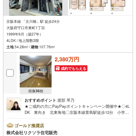
京阪本線 「古川橋」駅 徒歩24分
大阪府守口市東町1丁目
1999年9月（築27年）
4LDK / 地上階数3階
土地
54.28m
/
建物
107.76m
2
2
2,380万円
成約でもらえる
画像
36
枚
おすすめポイント
渡部 琴乃
★ご成約の方にPayPayポイントキャンペーン開催中★〇4L
DK 東向き 北東角地〇京阪本線萱島駅徒歩12分 小学校
徒歩8分 スーパー徒歩7分〇駐車1台 トイレ2ヶ所 屋根
裏収納■営業時間 9:30～20:00 ■即日案内可能！※当日・
ゴールド推奨店
翌日のご案内はお電話でのお問合せがスムーズ■定休日 毎
株式会社リクソラ住宅販売