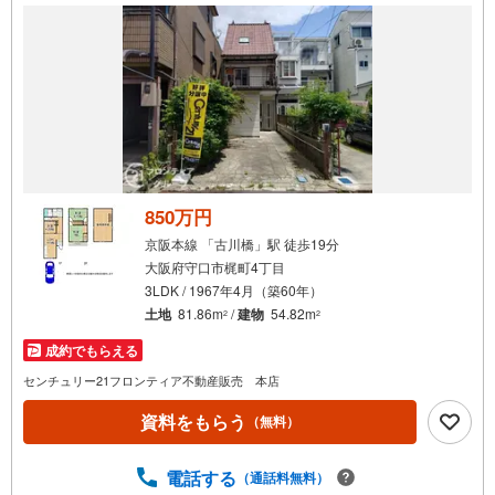
件
で
通
知
を
受
け
取
る
850万円
・
京阪本線 「古川橋」駅 徒歩19分
条
大阪府守口市梶町4丁目
件
3LDK / 1967年4月（築60年）
を
土地
81.86m
/
建物
54.82m
2
2
マ
成約でもらえる
イ
ペ
センチュリー21フロンティア不動産販売 本店
ー
資料をもらう
（無料）
ジ
に
電話する
保
（通話料無料）