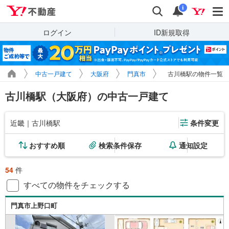
Yahoo!不動産
検索
通知
i
ログイン
ID新規取得
中古一戸建て
大阪府
門真市
古川橋駅の物件一覧
古川橋駅（大阪府）の中古一戸建て
近畿｜古川橋駅
条件変更
おすすめ順
検索条件保存
通知設定
54
件
すべての物件をチェックする
門真市上野口町