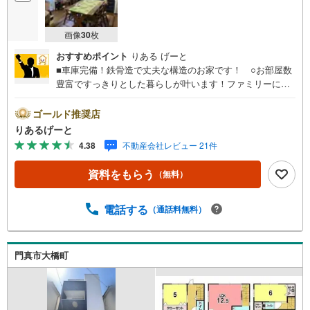
画像
30
枚
おすすめポイント
りある げーと
■車庫完備！鉄骨造で丈夫な構造のお家です！ ○お部屋数
豊富ですっきりとした暮らしが叶います！ファミリーにお
ススメの物件。 ○3路線利用可能！ショッピングセンター
などの商業施設が充実した便利な立地！■物件検討中のお客
ゴールド推奨店
さま！ちょっと見学してみたいだけなどでも内覧可能で
りあるげーと
す！売主さまの都合等で見学ができない場合がございま
4.38
不動産会社レビュー 21件
す。お気軽に「りあるげーと」までお問合わせ下さい！■
「りあるげーと」が選ばれるポイント！■年中休まず営業
資料をもらう
（無料）
中！いつでも対応致します！・営業時間:9:00～21:00上記
の時間帯は、お電話でのお問い合わせでスムーズに案内が
可能です！■各種相談、承ります！■【無料送迎】「小さな
電話する
（通話料無料）
お子さまをつれて外出しづらい」「来店までの交通手段が
取りづらい」などご相談ください！営業スタッフがご自宅
に伺って送迎致します！【リフォーム相談】資格を持った
門真市大橋町
専門スタッフがお悩みに合わせてお話をうかがい、お客さ
まにぴったりの提案を行います！■その他:物件相談、住宅
ローン相談、ご質問、気になること、何でもお気軽にご相
談ください！