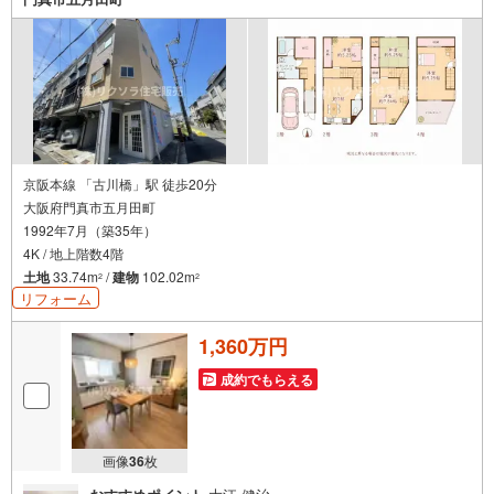
・5LDKのゆとりある間取り！
・万代舟田店まで徒歩5分で、毎日のお買い物にも便利な立地です。
立地
・沖小学校まで徒歩約5分
・第二中学校まで徒歩約7分
弊社が選ばれる理由
1.お金の扱い方のプロ、ファイナンシャルプランナーが資金計画をサポー
ト！
2.買い替えなどにも対応できる売却専門チームあり！
京阪本線 「古川橋」駅 徒歩20分
3.たくさんの銀行と繋がりがあるため、最も低金利になるように審査が可
大阪府門真市五月田町
能！
1992年7月（築35年）
4.物件のお引渡し後に必要になったお家のリフォームも弊社のリフォームプ
ランナーがご提案！
4K / 地上階数4階
5.定期的にご連絡を繋ぎ、有事の際に迅速にサポートいたします
土地
33.74m
/
建物
102.02m
2
2
リフォーム
弊社は専門家同士が連携をとっているため、より多くの知見がございま
す。
お気軽にお問合せください！
1,360万円
成約でもらえる
画像
36
枚