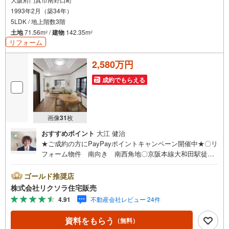
1993年2月（築34年）
5LDK / 地上階数3階
土地
71.56m
/
建物
142.35m
2
2
リフォーム
2,580万円
成約でもらえる
画像
31
枚
おすすめポイント
大江 健治
★ご成約の方にPayPayポイントキャンペーン開催中★〇リ
フォーム物件 南向き 南西角地〇京阪本線大和田駅徒歩1
4分 小学校徒歩8分 スーパー徒歩7分〇駐車1台 トイレ
2ヶ所 食洗機 浴室乾燥機■営業時間 9:30～20:00 ■即
ゴールド推奨店
日案内可能！※当日・翌日のご案内はお電話でのお問合せが
株式会社リクソラ住宅販売
スムーズ■定休日 毎週水曜日◇弊社ホームページよりLIN
4.91
不動産会社レビュー 24件
Eでのお問合せも好評！◇不動産情報サイト未掲載物件、
弊社ホームページに多数掲載！◇学校区物件検索も充実！
資料をもらう
（無料）
ご希望の学校区での物件探しに便利！「リクソラ住宅販