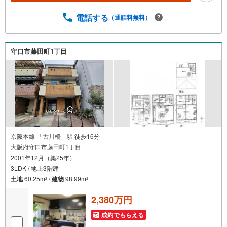
売」で検索！是非ご覧ください他の気になる物件・他不動
産会社・他サイトの掲載物件もまとめてご案内可能リフォ
電話する
（通話料無料）
ームやリノベーションの事もあわせてご相談下さい【住宅
ローン無料相談会 随時開催中】〇お客様の条件にベスト
な住宅ローン商品のご提案〇住宅ローンの金利や優遇率、
守口市藤田町1丁目
審査基準などを詳しくご説明〇住宅ローンとリフォームロ
ーンの一体型商品もご提案〇仕事や収入・現在過去の借入
による住宅ローンへの問題解決是非ともお問合せ下さい
京阪本線 「古川橋」駅 徒歩16分
大阪府守口市藤田町1丁目
2001年12月（築25年）
3LDK / 地上3階建
土地
60.25m
/
建物
98.99m
2
2
2,380万円
成約でもらえる