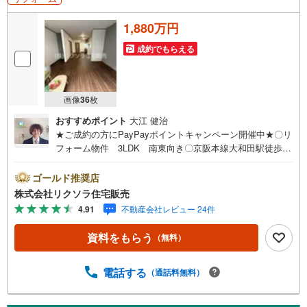
1,880万円
成約でもらえる
画像
36
枚
おすすめポイント
大江 健治
★ご成約の方にPayPayポイントキャンペーン開催中★〇リ
フォーム物件 3LDK 南東向き〇京阪本線大和田駅徒歩10
分 小学校徒歩9分 スーパー徒歩6分〇駐車1台 食洗機
浴室乾燥機■営業時間 9:30～20:00 ■即日案内可能！※当
ゴールド推奨店
日・翌日のご案内はお電話でのお問合せがスムーズ■定休
株式会社リクソラ住宅販売
日 毎週水曜日◇弊社ホームページよりLINEでのお問合せ
4.91
不動産会社レビュー 24件
も好評！◇不動産情報サイト未掲載物件、弊社ホームペー
ジに多数掲載！◇学校区物件検索も充実！ご希望の学校区
資料をもらう
（無料）
での物件探しに便利！「リクソラ住宅販売」で検索！是非
ご覧ください他の気になる物件・他不動産会社・他サイト
の掲載物件もまとめてご案内可能リフォームやリノベーシ
電話する
（通話料無料）
ョンの事もあわせてご相談下さい【住宅ローン無料相談
会 随時開催中】〇お客様の条件にベストな住宅ローン商