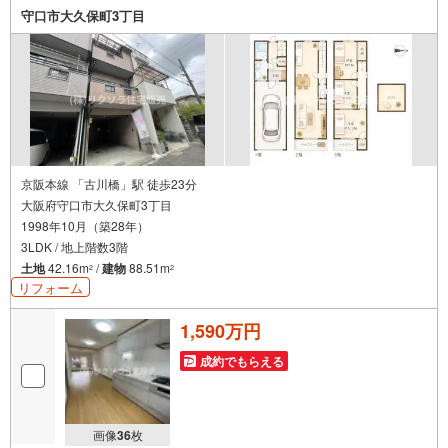
品のご提案〇住宅ローンの金利や優遇率、審査基準などを
守口市大久保町3丁目
詳しくご説明〇住宅ローンとリフォームローンの一体型商
品もご提案〇仕事や収入・現在過去の借入による住宅ロー
ンへの問題解決是非ともお問合せ下さい
京阪本線 「古川橋」駅 徒歩23分
大阪府守口市大久保町3丁目
1998年10月（築28年）
3LDK / 地上階数3階
土地
42.16m
/
建物
88.51m
2
2
リフォーム
1,590万円
成約でもらえる
画像
36
枚