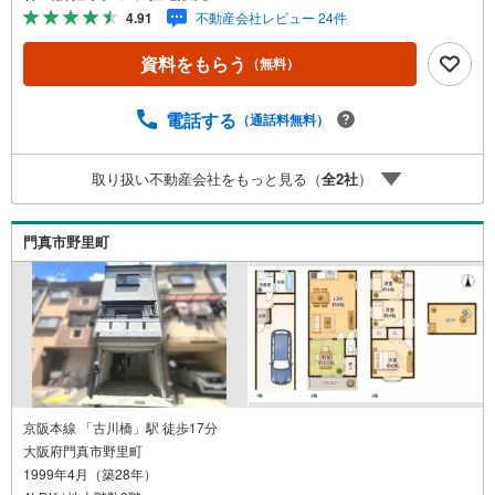
休日 毎週水曜日◇弊社ホームページよりLINEでのお問合
4.91
不動産会社レビュー 24件
せも好評！◇不動産情報サイト未掲載物件、弊社ホームペ
ージに多数掲載！◇学校区物件検索も充実！ご希望の学校
資料をもらう
（無料）
区での物件探しに便利！「リクソラ住宅販売」で検索！是
非ご覧ください他の気になる物件・他不動産会社・他サイ
トの掲載物件もまとめてご案内可能リフォームやリノベー
電話する
（通話料無料）
ションの事もあわせてご相談下さい【住宅ローン無料相談
会 随時開催中】〇お客様の条件にベストな住宅ローン商
取り扱い不動産会社をもっと見る（
全
2
社
）
品のご提案〇住宅ローンの金利や優遇率、審査基準などを
詳しくご説明〇住宅ローンとリフォームローンの一体型商
品もご提案〇仕事や収入・現在過去の借入による住宅ロー
門真市野里町
ンへの問題解決是非ともお問合せ下さい
京阪本線 「古川橋」駅 徒歩17分
大阪府門真市野里町
1999年4月（築28年）