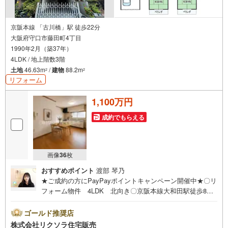
京阪本線 「古川橋」駅 徒歩22分
大阪府守口市藤田町4丁目
1990年2月（築37年）
4LDK / 地上階数3階
土地
46.63m
/
建物
88.2m
2
2
リフォーム
1,100万円
成約でもらえる
画像
36
枚
おすすめポイント
渡部 琴乃
★ご成約の方にPayPayポイントキャンペーン開催中★〇リ
フォーム物件 4LDK 北向き〇京阪本線大和田駅徒歩8
分 小学校徒歩7分 スーパー徒歩5分〇駐車1台 3階建
て 屋根裏収納■営業時間 9:30～20:00 ■即日案内可能！
ゴールド推奨店
※当日・翌日のご案内はお電話でのお問合せがスムーズ■定
株式会社リクソラ住宅販売