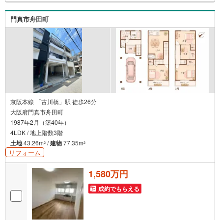
お客様の条件にベストな住宅ローン商品のご提案〇住宅ロ
ーンの金利や優遇率、審査基準などを詳しくご説明〇住宅
門真市舟田町
ローンとリフォームローンの一体型商品もご提案〇仕事や
収入・現在過去の借入による住宅ローンへの問題解決是非
ともお問合せ下さい
京阪本線 「古川橋」駅 徒歩26分
大阪府門真市舟田町
1987年2月（築40年）
4LDK / 地上階数3階
土地
43.26m
/
建物
77.35m
2
2
リフォーム
1,580万円
成約でもらえる