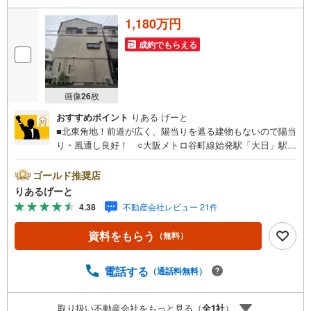
1,180万円
成約でもらえる
画像
26
枚
おすすめポイント
りある げーと
■北東角地！前道が広く、陽当りを遮る建物もないので陽当
り・風通し良好！ ○大阪メトロ谷町線始発駅「大日」駅利
用可能！毎日の通勤・通学も座っていけますね！ ○屋根の
あるバルコニーは急な雨でも安心!!■物件検討中のお客さ
ゴールド推奨店
ま！ちょっと見学してみたいだけなどでも内覧可能です！
りあるげーと
売主さまの都合等で見学ができない場合がございます。お
4.38
不動産会社レビュー 21件
気軽に「りあるげーと」までお問合わせ下さい！■「りある
げーと」が選ばれるポイント！■年中休まず営業中！いつで
資料をもらう
（無料）
も対応致します！・営業時間:9:00～21:00上記の時間帯
は、お電話でのお問い合わせでスムーズに案内が可能で
す！■各種相談、承ります！■【無料送迎】「小さなお子さ
電話する
（通話料無料）
まをつれて外出しづらい」「来店までの交通手段が取りづ
らい」などご相談ください！営業スタッフがご自宅に伺っ
取り扱い不動産会社をもっと見る（
全
1
社
）