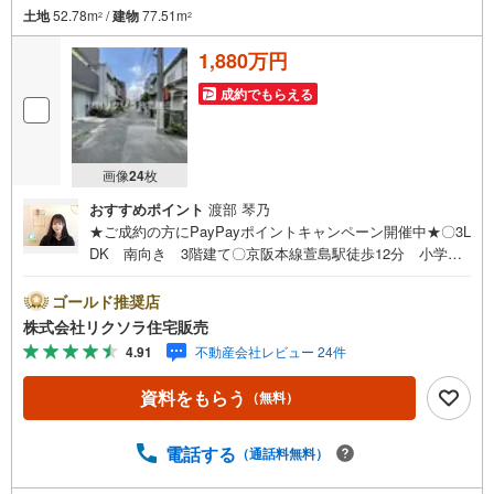
土地
52.78m
/
建物
77.51m
2
2
弊社は専門家同士が連携をとっているため、より多くの知見がございま
す。
1,880万円
お気軽にお問合せください
成約でもらえる
画像
24
枚
おすすめポイント
渡部 琴乃
★ご成約の方にPayPayポイントキャンペーン開催中★〇3L
DK 南向き 3階建て〇京阪本線萱島駅徒歩12分 小学校
徒歩11分 スーパー徒歩6分〇駐車1台 収納豊富 陽当た
り良好■営業時間 9:30～20:00 ■即日案内可能！※当日・
ゴールド推奨店
翌日のご案内はお電話でのお問合せがスムーズ■定休日 毎
株式会社リクソラ住宅販売
週水曜日◇弊社ホームページよりLINEでのお問合せも好
4.91
不動産会社レビュー 24件
評！◇不動産情報サイト未掲載物件、弊社ホームページに
多数掲載！◇学校区物件検索も充実！ご希望の学校区での
資料をもらう
（無料）
物件探しに便利！「リクソラ住宅販売」で検索！是非ご覧
ください他の気になる物件・他不動産会社・他サイトの掲
載物件もまとめてご案内可能リフォームやリノベーション
電話する
（通話料無料）
の事もあわせてご相談下さい【住宅ローン無料相談会 随