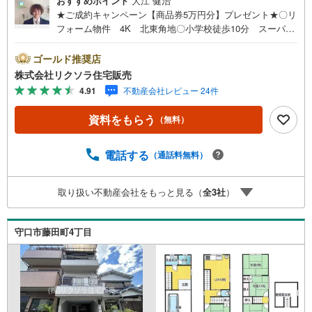
おすすめポイント
大江 健治
★ご成約キャンペーン【商品券5万円分】プレゼント★〇リ
フォーム物件 4K 北東角地〇小学校徒歩10分 スーパー
徒歩3分 閑静な住宅地〇駐車1台 ウォークインクローゼ
ット 収納豊富■営業時間 9:30～20:00 ■即日案内可能！
ゴールド推奨店
※当日・翌日のご案内はお電話でのお問合せがスムーズ■定
株式会社リクソラ住宅販売
休日 毎週水曜日◇弊社ホームページよりLINEでのお問合
4.91
不動産会社レビュー 24件
せも好評！◇不動産情報サイト未掲載物件、弊社ホームペ
ージに多数掲載！◇学校区物件検索も充実！ご希望の学校
資料をもらう
（無料）
区での物件探しに便利！「リクソラ住宅販売」で検索！是
非ご覧ください他の気になる物件・他不動産会社・他サイ
トの掲載物件もまとめてご案内可能リフォームやリノベー
電話する
（通話料無料）
ションの事もあわせてご相談下さい【住宅ローン無料相談
会 随時開催中】〇お客様の条件にベストな住宅ローン商
取り扱い不動産会社をもっと見る（
全
3
社
）
品のご提案〇住宅ローンの金利や優遇率、審査基準などを
詳しくご説明〇住宅ローンとリフォームローンの一体型商
品もご提案〇仕事や収入・現在過去の借入による住宅ロー
守口市藤田町4丁目
ンへの問題解決是非ともお問合せ下さい