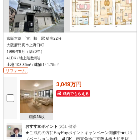
京阪本線 「古川橋」駅 徒歩22分
大阪府門真市上野口町
1996年9月（築30年）
4LDK / 地上階数3階
土地
108.85m
/
建物
141.75m
2
2
リフォーム
3,049万円
成約でもらえる
画像
36
枚
おすすめポイント
大江 健治
★ご成約の方にPayPayポイントキャンペーン開催中★〇リ
ノベーション物件 4LDK 南東角地〇京阪本線大和田駅徒