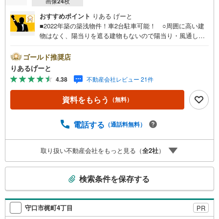
画像
24
枚
おすすめポイント
りある げーと
■2022年築の築浅物件！車2台駐車可能！ ○周囲に高い建
物はなく、陽当りを遮る建物もないので陽当り・風通し良
好！ ○大阪メトロ谷町線始発駅「大日」駅利用可能！毎日
の通勤・通学も座っていけますね！■物件検討中のお客さ
ゴールド推奨店
ま！ちょっと見学してみたいだけなどでも内覧可能です！
りあるげーと
売主さまの都合等で見学ができない場合がございます。お
4.38
不動産会社レビュー 21件
気軽に「りあるげーと」までお問合わせ下さい！■「りある
げーと」が選ばれるポイント！■年中休まず営業中！いつで
資料をもらう
（無料）
も対応致します！・営業時間:9:00～21:00上記の時間帯
は、お電話でのお問い合わせでスムーズに案内が可能で
す！■各種相談、承ります！■【無料送迎】「小さなお子さ
電話する
（通話料無料）
まをつれて外出しづらい」「来店までの交通手段が取りづ
らい」などご相談ください！営業スタッフがご自宅に伺っ
取り扱い不動産会社をもっと見る（
全
2
社
）
て送迎致します！【リフォーム相談】資格を持った専門ス
タッフがお悩みに合わせてお話をうかがい、お客さまにぴ
こ
ったりの提案を行います！■その他:物件相談、住宅ローン
検索条件を保存する
相談、ご質問、気になること、何でもお気軽にご相談くだ
の
さい！
検
索
守口市梶町4丁目
PR
条