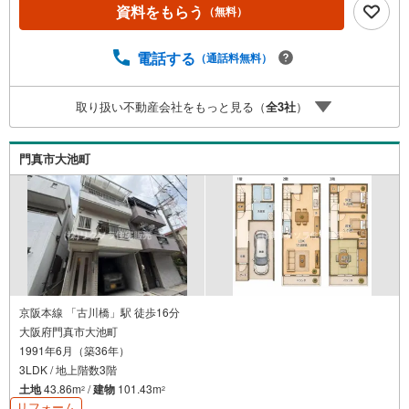
ムページに多数掲載！◇学校区物件検索も充実！ご希望の
資料をもらう
（無料）
学校区での物件探しに便利！「リクソラ住宅販売」で検
索！是非ご覧ください他の気になる物件・他不動産会社・
他サイトの掲載物件もまとめてご案内可能リフォームやリ
電話する
（通話料無料）
ノベーションの事もあわせてご相談下さい【住宅ローン無
料相談会 随時開催中】〇お客様の条件にベストな住宅ロ
取り扱い不動産会社をもっと見る（
全
3
社
）
ーン商品のご提案〇住宅ローンの金利や優遇率、審査基準
などを詳しくご説明〇住宅ローンとリフォームローンの一
体型商品もご提案〇仕事や収入・現在過去の借入による住
門真市大池町
宅ローンへの問題解決是非ともお問合せ下さい
京阪本線 「古川橋」駅 徒歩16分
大阪府門真市大池町
1991年6月（築36年）
3LDK / 地上階数3階
土地
43.86m
/
建物
101.43m
2
2
リフォーム