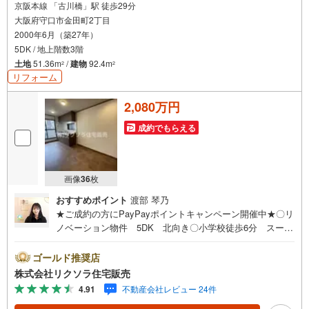
京阪本線 「古川橋」駅 徒歩29分
大阪府守口市金田町2丁目
2000年6月（築27年）
5DK / 地上階数3階
土地
51.36m
/
建物
92.4m
2
2
リフォーム
2,080万円
成約でもらえる
画像
36
枚
おすすめポイント
渡部 琴乃
★ご成約の方にPayPayポイントキャンペーン開催中★〇リ
ノベーション物件 5DK 北向き〇小学校徒歩6分 スーパ
ー徒歩6分 病院徒歩4分〇駐車1台 システムキッチン 食
洗機 屋根裏収納■営業時間 9:30～20:00 ■即日案内可
ゴールド推奨店
能！※当日・翌日のご案内はお電話でのお問合せがスムーズ
株式会社リクソラ住宅販売
■定休日 毎週水曜日◇弊社ホームページよりLINEでのお
4.91
不動産会社レビュー 24件
問合せも好評！◇不動産情報サイト未掲載物件、弊社ホー