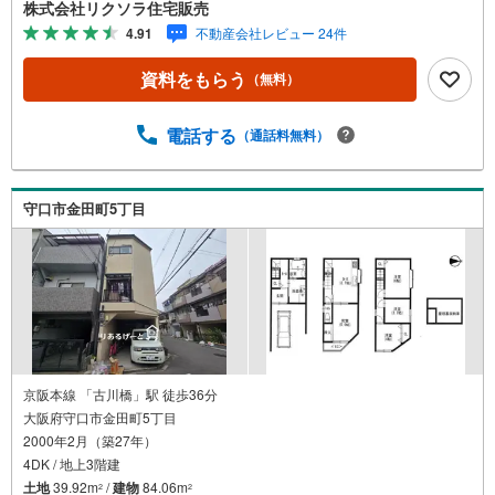
スムーズ■定休日 毎週水曜日 夏季 年末年始◇弊社ホー
株式会社リクソラ住宅販売
ムページよりLINEでのお問合せも好評！◇不動産情報サイ
4.91
不動産会社レビュー 24件
ト未掲載物件、弊社ホームページに多数掲載！◇学校区物
件検索も充実！ご希望の学校区での物件探しに便利！「リ
資料をもらう
（無料）
クソラ住宅販売」で検索！是非ご覧ください他の気になる
物件・他不動産会社・他サイトの掲載物件もまとめてご案
内可能リフォームやリノベーションの事もあわせてご相談
電話する
（通話料無料）
下さい【住宅ローン無料相談会 随時開催中】〇お客様の
条件にベストな住宅ローン商品のご提案〇住宅ローンの金
利や優遇率、審査基準などを詳しくご説明〇住宅ローンと
守口市金田町5丁目
リフォームローンの一体型商品もご提案〇仕事や収入・現
在過去の借入による住宅ローンへの問題解決是非とも弊社
にお問合せ下さい
京阪本線 「古川橋」駅 徒歩36分
大阪府守口市金田町5丁目
2000年2月（築27年）
4DK / 地上3階建
土地
39.92m
/
建物
84.06m
2
2