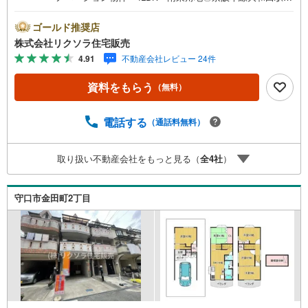
歩10分 小学校徒歩6分 スーパー徒歩10分〇駐車2台 ト
イレ2ヶ所 給湯器交換■営業時間 9:30～20:00 ■即日案
ゴールド推奨店
内可能！※当日・翌日のご案内はお電話でのお問合せがスム
株式会社リクソラ住宅販売
ーズ■定休日 毎週水曜日◇弊社ホームページよりLINEで
4.91
不動産会社レビュー 24件
のお問合せも好評！◇不動産情報サイト未掲載物件、弊社
ホームページに多数掲載！◇学校区物件検索も充実！ご希
資料をもらう
（無料）
望の学校区での物件探しに便利！「リクソラ住宅販売」で
検索！是非ご覧ください他の気になる物件・他不動産会
社・他サイトの掲載物件もまとめてご案内可能リフォーム
電話する
（通話料無料）
やリノベーションの事もあわせてご相談下さい【住宅ロー
ン無料相談会 随時開催中】〇お客様の条件にベストな住
取り扱い不動産会社をもっと見る（
全
4
社
）
宅ローン商品のご提案〇住宅ローンの金利や優遇率、審査
基準などを詳しくご説明〇住宅ローンとリフォームローン
の一体型商品もご提案〇仕事や収入・現在過去の借入によ
守口市金田町2丁目
る住宅ローンへの問題解決是非ともお問合せ下さい