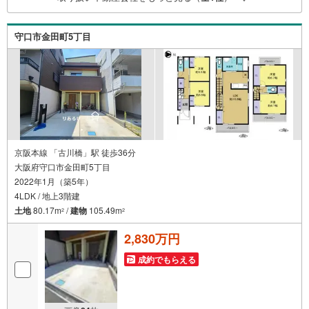
て送迎致します！【リフォーム相談】資格を持った専門ス
タッフがお悩みに合わせてお話をうかがい、お客さまにぴ
ったりの提案を行います！■その他:物件相談、住宅ローン
守口市金田町5丁目
相談、ご質問、気になること、何でもお気軽にご相談くだ
さい！
京阪本線 「古川橋」駅 徒歩36分
大阪府守口市金田町5丁目
2022年1月（築5年）
4LDK / 地上3階建
土地
80.17m
/
建物
105.49m
2
2
2,830万円
成約でもらえる