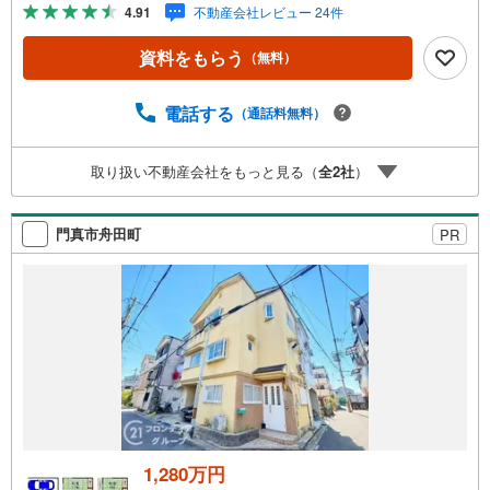
週水曜日◇弊社ホームページよりLINEでのお問合せも好
4.91
不動産会社レビュー 24件
評！◇不動産情報サイト未掲載物件、弊社ホームページに
多数掲載！◇学校区物件検索も充実！ご希望の学校区での
資料をもらう
（無料）
物件探しに便利！「リクソラ住宅販売」で検索！是非ご覧
ください他の気になる物件・他不動産会社・他サイトの掲
載物件もまとめてご案内可能リフォームやリノベーション
電話する
（通話料無料）
の事もあわせてご相談下さい【住宅ローン無料相談会 随
時開催中】〇お客様の条件にベストな住宅ローン商品のご
取り扱い不動産会社をもっと見る（
全
2
社
）
提案〇住宅ローンの金利や優遇率、審査基準などを詳しく
ご説明〇住宅ローンとリフォームローンの一体型商品もご
提案〇仕事や収入・現在過去の借入による住宅ローンへの
門真市舟田町
PR
問題解決是非ともお問合せ下さい
1,280万円