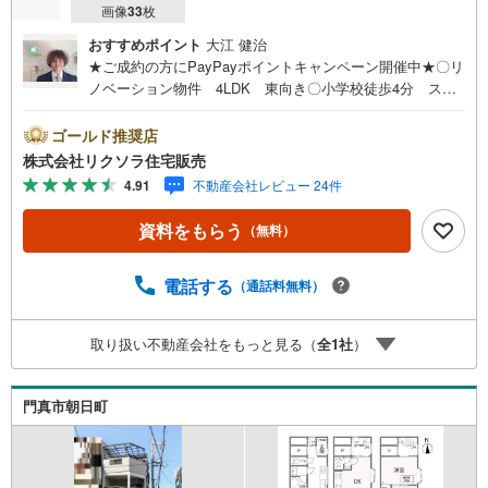
画像
33
枚
おすすめポイント
大江 健治
★ご成約の方にPayPayポイントキャンペーン開催中★〇リ
ノベーション物件 4LDK 東向き〇小学校徒歩4分 スー
パー徒歩3分 閑静な住宅街〇駐車1台 トイレ2ヶ所 食洗
機付きキッチン■営業時間 9:30～20:00 ■即日案内可能！
ゴールド推奨店
※当日・翌日のご案内はお電話でのお問合せがスムーズ■定
株式会社リクソラ住宅販売
休日 毎週水曜日◇弊社ホームページよりLINEでのお問合
4.91
不動産会社レビュー 24件
せも好評！◇不動産情報サイト未掲載物件、弊社ホームペ
ージに多数掲載！◇学校区物件検索も充実！ご希望の学校
資料をもらう
（無料）
区での物件探しに便利！「リクソラ住宅販売」で検索！是
非ご覧ください他の気になる物件・他不動産会社・他サイ
トの掲載物件もまとめてご案内可能リフォームやリノベー
電話する
（通話料無料）
ションの事もあわせてご相談下さい【住宅ローン無料相談
会 随時開催中】〇お客様の条件にベストな住宅ローン商
取り扱い不動産会社をもっと見る（
全
1
社
）
品のご提案〇住宅ローンの金利や優遇率、審査基準などを
詳しくご説明〇住宅ローンとリフォームローンの一体型商
品もご提案〇仕事や収入・現在過去の借入による住宅ロー
門真市朝日町
ンへの問題解決是非ともお問合せ下さい