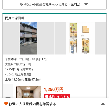
時開催中】〇お客様の条件にベストな住宅ローン商品のご
取り扱い不動産会社をもっと見る（
全
2
社
）
提案〇住宅ローンの金利や優遇率、審査基準などを詳しく
ご説明〇住宅ローンとリフォームローンの一体型商品もご
提案〇仕事や収入・現在過去の借入による住宅ローンへの
門真市深田町
問題解決是非ともお問合せ下さい
京阪本線 「古川橋」駅 徒歩17分
大阪府門真市深田町
1995年5月（築32年）
4LDK / 地上階数3階
土地
43.06m
/
建物
97.2m
2
2
1,250万円
成約でもらえる
お気に入り登録内容を確認する