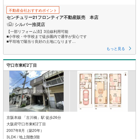
存
す
不動産会社おすすめポイント
る
センチュリー21フロンティア不動産販売 本店
シルバー推奨店
【一部リフォーム済】3沿線利用可能
■小学校・中学校まで徒歩圏内で通学が安心です
■平坦地で陽当り良好の土地になります
■閑静な住宅地で音を気にせずゆっくりと生活ができます
もっと見る
特徴
・周辺環境充実！スーパー、薬局、病院徒歩7分以内
守口市東町2丁目
・徒歩圏内に公園があり、子育て世代のファミリーにもおススメです
立地
・守口市立梶小学校まで徒歩約7分
・守口市立梶中学校まで徒歩約5分
弊社が選ばれる理由
1.お金の扱い方のプロ、ファイナンシャルプランナーが資金計画をサポー
ト！
2.買い替えなどにも対応できる売却専門チームあり！
3.たくさんの銀行と繋がりがあるため、最も低金利になるように審査が可
京阪本線 「古川橋」駅 徒歩26分
能！
大阪府守口市東町2丁目
4.物件のお引渡し後に必要になったお家のリフォームも弊社のリフォームプ
2007年8月（築20年）
ランナーがご提案！
5.定期的にご連絡を繋ぎ、有事の際に迅速にサポートいたします
3LDK / 地上階数3階