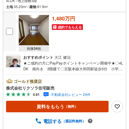
4LDK / 地上階数3階
土地
35.23m
/
建物
81.9m
2
2
1,480万円
成約でもらえる
画像
34
枚
おすすめポイント
大江 健治
★ご成約の方にPayPayポイントキャンペーン開催中★〇4L
DK 南向き 3階建て〇京阪本線大和田駅徒歩5分 小学校
徒歩6分 スーパー徒歩6分〇駐車1台 和室 ロフト■営業
時間 9:30～20:00 ■即日案内可能！※当日・翌日のご案内
ゴールド推奨店
はお電話でのお問合せがスムーズ■定休日 毎週水曜日◇弊
株式会社リクソラ住宅販売
社ホームページよりLINEでのお問合せも好評！◇不動産情
4.91
不動産会社レビュー 24件
報サイト未掲載物件、弊社ホームページに多数掲載！◇学
校区物件検索も充実！ご希望の学校区での物件探しに便
資料をもらう
（無料）
利！「リクソラ住宅販売」で検索！是非ご覧ください他の
気になる物件・他不動産会社・他サイトの掲載物件もまと
めてご案内可能リフォームやリノベーションの事もあわせ
電話する
（通話料無料）
てご相談下さい【住宅ローン無料相談会 随時開催中】〇