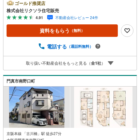
ー 屋根裏収納 和室■営業時間 9:30～20:00 ■即日案内
ゴールド推奨店
可能！※当日・翌日のご案内はお電話でのお問合せがスムー
株式会社リクソラ住宅販売
ズ■定休日 毎週水曜日◇弊社ホームページよりLINEでの
4.91
不動産会社レビュー 24件
お問合せも好評！◇不動産情報サイト未掲載物件、弊社ホ
ームページに多数掲載！◇学校区物件検索も充実！ご希望
資料をもらう
（無料）
の学校区での物件探しに便利！「リクソラ住宅販売」で検
索！是非ご覧ください他の気になる物件・他不動産会社・
他サイトの掲載物件もまとめてご案内可能リフォームやリ
電話する
（通話料無料）
ノベーションの事もあわせてご相談下さい【住宅ローン無
料相談会 随時開催中】〇お客様の条件にベストな住宅ロ
取り扱い不動産会社をもっと見る（
全
1
社
）
ーン商品のご提案〇住宅ローンの金利や優遇率、審査基準
などを詳しくご説明〇住宅ローンとリフォームローンの一
体型商品もご提案〇仕事や収入・現在過去の借入による住
門真市南野口町
宅ローンへの問題解決是非ともお問合せ下さい
京阪本線 「古川橋」駅 徒歩27分
大阪府門真市南野口町