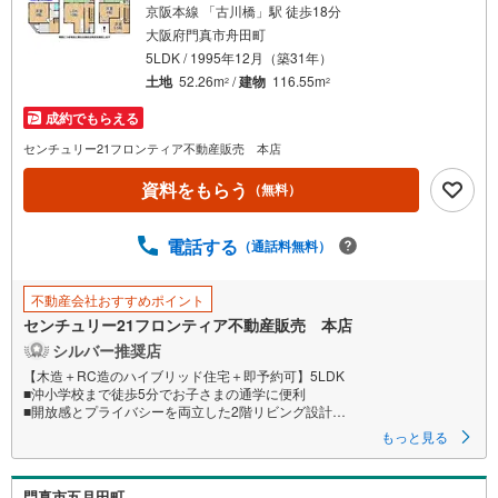
京阪本線 「古川橋」駅 徒歩18分
大阪府門真市舟田町
5LDK / 1995年12月（築31年）
土地
52.26m
/
建物
116.55m
2
2
成約でもらえる
センチュリー21フロンティア不動産販売 本店
資料をもらう
（無料）
電話する
（通話料無料）
不動産会社おすすめポイント
センチュリー21フロンティア不動産販売 本店
シルバー推奨店
【木造＋RC造のハイブリッド住宅＋即予約可】5LDK
■沖小学校まで徒歩5分でお子さまの通学に便利
■開放感とプライバシーを両立した2階リビング設計
■愛車を雨風から守るビルトインガレージつき
もっと見る
特徴
・寝室にも客間にも利用可能な和室がございます。
門真市五月田町