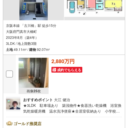
京阪本線 「古川橋」駅 徒歩15分
大阪府門真市大橋町
2023年8月（築4年）
3LDK / 地上階数3階
土地
49.11m
/
建物
92.07m
2
2
2,880万円
成約でもらえる
画像
25
枚
おすすめポイント
大江 健治
★3LDK 駐車場あり 築浅物件★食器洗い乾燥機 浴室換
気乾燥暖房機 温水洗浄便座★全居室収納あり 小学校
スーパーまで徒歩10分以内■営業時間 9:30～20:00 ■即
日案内可能！※当日・翌日のご案内はお電話でのお問合せが
ゴールド推奨店