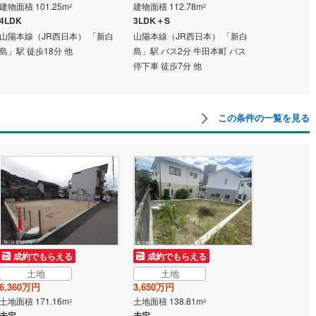
建物面積 101.25m
建物面積 112.78m
建物面積 91.
2
2
4LDK
3LDK＋S
3LDK
山陽本線（JR西日本） 「新白
山陽本線（JR西日本） 「新白
山陽本線（J
島」駅 徒歩18分 他
島」駅 バス2分 牛田本町 バス
島」駅 徒歩1
停下車 徒歩7分 他
この条件の一覧を見る
成約でもらえる
成約でもらえる
土地
土地
6,360万円
3,650万円
土地面積 171.16m
土地面積 138.81m
2
2
未定
未定