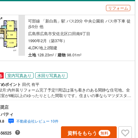
島根
岡山
広島
山口
0
)
(
6
)
(
3
)
(
12
)
(
13
)
(
14
)
(
15
)
リフォーム
軌道清輝橋線
(
11
)
水島臨海鉄道
(
26
)
（
0
）
バリアフリー住宅
（
0
）
香川
愛媛
高知
19
)
広島電鉄本線
(
19
)
可部線 「新白島」駅 バス23分 中央公園前 バス停下車 徒
け
（
0
）
平屋・1階建て
（
0
）
保存した条件を見る
歩5分 他
)
(
6
)
(
10
)
(
2
)
(
1
)
(
1
)
(
3
)
横川線
(
7
)
広島電鉄江波線
(
3
)
ルーム（納戸）
（
0
）
広島県広島市安佐北区口田南9丁目
佐賀
長崎
熊本
大分
1990年2月（築37年）
白島線
(
3
)
広島電鉄宮島線
(
54
)
4LDK/地上2階建
土地
128.23m
/
建物
98.01m
北松江線
(
10
)
一畑電車大社線
(
2
)
2
2
)
(
0
)
(
0
)
(
0
)
(
0
)
(
3
)
(
2
)
駅が始発駅
（
0
）
海まで2km以内
（
0
）
この条件で検索する
この条件で検索する
この条件で検索する
この条件で検索する
この条件で検索する
この条件で検索する
市区町村以下を選択
市区町村を選択す
駅を選択する
室内写真あり
水回り写真あり
る
建ち方、日当たり
)
(
0
)
(
0
)
(
0
)
(
2
)
(
8
)
(
0
)
すめポイント
田代 有平
以上
（
0
）
角地
（
0
）
12月:内外装リフォーム完了予定!!周辺は落ち着きのある閑静な住宅地。全
居室が6帖以上のゆったりとした間取りです。住まいの事ならマツダスタジ
0
）
近くの日東リバティへ!!チラシやネット広告に載っていない物件もご紹介で
す。広島市内はもちろん廿日市から呉・東広島まで6000物件の豊富な情報
奨店
!「実際に自分自身が住む家を見て納得して買いたい」広告では分かり難い物
)
(
2
)
(
2
)
(
1
)
(
6
)
(
17
)
(
15
)
リバティ
長所や短所を現地でご確認できます。お気軽にお問い合わせ下さい。TV電
不動産会社レビュー 10件
4.8
LINE等でオンライン案内も可能です。お気軽にお申し付け下さい。「住ま
ダイニング15畳以上
通じた出逢いを大切に」をモットーに、創業以来多くのお客様に信頼と信
資料をもらう
-56525
無料
頂き、広島県下でも有数の不動産グループへ成長することができました。