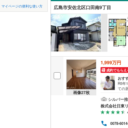
中国
鳥取
(
6
)
(
10
)
(
1
マイページの便利な使い方
広島市安佐北区口田南9丁目
岡山電気
吹き抜け
四国
徳島
井原鉄道
(
二世帯向
(
5
)
(
16
)
(
2
広島電鉄
サービス
九州・沖縄
福岡
広島電鉄
立地
一畑電車
(
0
)
(
0
)
(
1
最寄りの
0
0
0
0
0
0
1,999万円
該当物件
該当物件
該当物件
該当物件
該当物件
該当物件
件
件
件
件
件
件
成約でもらえ
配置、向き、
櫛ケ浜
(
1
)
(
0
おす
(
0
)
前道6m
R5年
ての
画像
27
枚
平坦地
（
アム
きま
シルバー推
量!
(
0
)
(
2
)
(
1
株式会社日東
LD
件の
話や
リビング
いを
0078-6014
用を
（
0
）