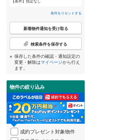
条件
指定なし
(
1
)
(
6
)
(
13
)
智頭急行
(
1
)
間取り変更可能
（
0
）
条件をリセットする
広島電鉄宇品線
(
6
)
3階建て以上
（
0
）
こ
新着物件通知を受け取る
(
4
)
(
0
)
(
1
)
の
広島電鉄皆実線
(
3
)
宮崎
鹿児島
沖縄
検
索
広島電鉄循環線
(
1
)
検索条件を保存する
条
件
広島高速交通アストラムライン
保存した条件の確認・通知設定の
(
2
)
(
2
)
(
4
)
で
小学校まで1km以内
（
0
）
変更・解除は
マイページ
から行え
(
60
)
通
する
る
条件をリセットする
条件をリセットする
条件をリセットする
条件をリセットする
条件をリセットする
条件をリセットする
ます。
知
を
(
0
)
(
1
)
(
0
)
受
物件の絞り込み
南道路
（
0
）
け
取
る
・
条
(
18
)
(
21
)
件
を
成約プレゼント対象物件
マ
イ