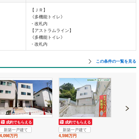
【ＪＲ】
《多機能トイレ》
・改札内
【アストラムライン】
《多機能トイレ》
・改札内
この条件の一覧を見る
成約でもらえる
成約でもらえる
成約でも
新築一戸建て
新築一戸建て
新築一戸
4,098万円
4,598万円
4,048万円