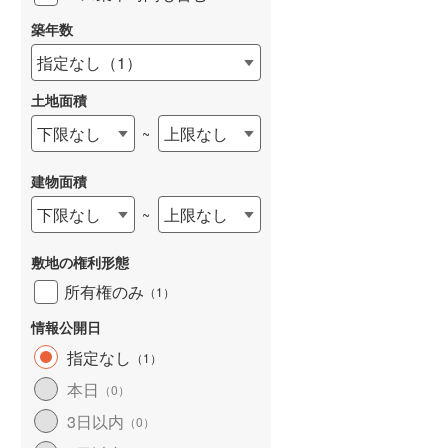
築年数
指定なし
（
1
）
土地面積
下限なし
上限なし
~
建物面積
下限なし
上限なし
~
敷地の権利形態
所有権のみ
（
1
）
情報公開日
指定なし
（
1
）
本日
（
0
）
3日以内
（
0
）