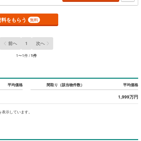
と人、心と心」これからもこの精神を大切に、お客様へのサポートをさせ
ます。株式会社日東リバティ〒732-0818広島市南区段原日出2丁目2-22-2
)
(
5
)
(
13
)
(
10
)
(
3
)
(
2
)
(
3
)
資料をもらう
無料
ッチン
（
0
）
対面キッチン
（
1
）
あき亀山
3
)
契約、入居関連など
前へ
1
次へ
(
13
)
能
（
0
）
1
〜
1
件 /
1
件
機あり
（
1
）
)
(
1
)
(
3
)
(
5
)
(
1
)
(
3
)
(
1
)
平均価格
間取り（該当物件数）
平均価格
1,999万円
インクローゼット
床下収納
（
0
）
0
)
(
11
)
(
7
)
(
9
)
(
11
)
(
4
)
(
5
)
を表示しています。
庭