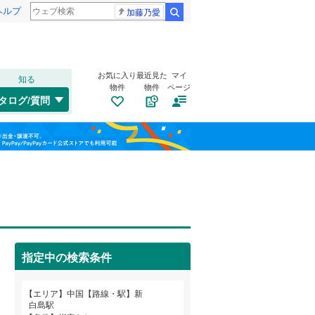
ヘルプ
加藤乃愛
検索
お気に入り
最近見た
マイ
知る
物件
物件
ページ
赤穂線
(
69
)
タログ/質問
宇野線
(
56
)
福島
福塩線
(
111
)
(
3
)
(
7
)
(
8
)
栃木
群馬
山梨
岩徳線
(
9
)
小野田線
(
7
)
トイレ２か所
（
1
）
(
16
)
(
17
)
(
35
)
因美線
(
39
)
太陽光発電システム
（
0
）
本四備讃線
(
12
)
指定中の検索条件
(
4
)
(
7
)
(
12
)
山陽新幹線
(
99
)
和歌山
エリア
中国【路線・駅】新
白島駅
岡山電気軌道東山線
(
19
)