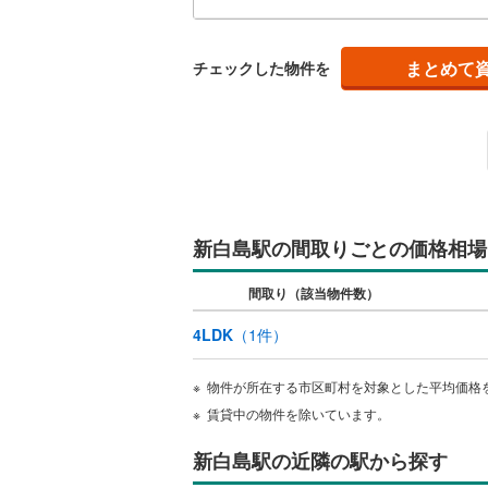
「人
て頂き
(
15
)
(
1
)
(
6
F
キッチン
まとめて
チェックした物件を
独立型キ
(
2
)
(
15
)
(
1
販売、価格、
即入居可
浴室
新白島駅の間取りごとの価格相場
浴室乾燥
(
0
)
(
0
)
(
0
間取り（該当物件数）
4LDK
（
1
件）
収納
ウォーク
(
3
)
(
4
)
(
1
物件が所在する市区町村を対象とした平均価格
（
0
）
賃貸中の物件を除いています。
新白島駅の近隣の駅から探す
バルコニー、