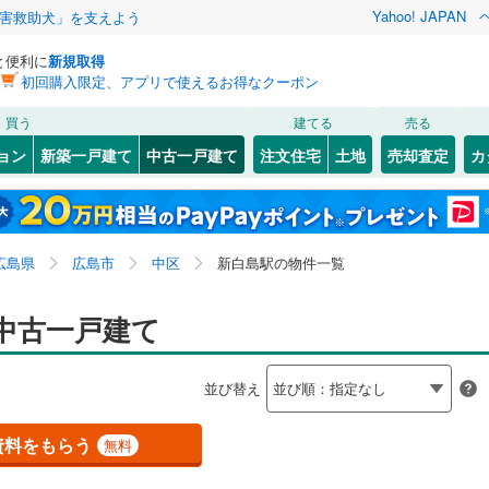
Yahoo! JAPAN
害救助犬」を支えよう
と便利に
新規取得
初回購入限定、アプリで使えるお得なクーポン
検索条件を保存しました
買う
建てる
売る
JR西日本）
(
463
)
姫新線
(
33
)
リノベーション
ョン
新築一戸建て
中古一戸建て
注文住宅
土地
売却査定
カ
この検索条件の新着物件通知は、
マイページ
から設定できます。
)
吉備線
(
39
)
ション・リフォーム
築古・築30年以上
（
1
）
岩手
宮城
秋田
山形
)
芸備線
(
84
)
)
(
3
)
(
9
)
(
9
)
(
2
)
(
23
)
(
7
)
中国、新白島駅
神奈川
埼玉
千葉
茨城
可部線
(
82
)
広島県
広島市
中区
新白島駅の物件一覧
)
宇部線
(
22
)
0
）
オール電化
（
0
）
長野
富山
石川
福井
中古一戸建て
)
(
8
)
(
14
)
(
8
)
(
4
)
(
4
)
(
3
)
山陰本線
(
185
)
検索条件を保存する
台以上
（
1
）
ビルトインガレージ
（
0
）
閉じる
閉じる
お気に入りリストを見る
お気に入りリストを見る
閉じる
閉じる
岐阜
静岡
三重
木次線
(
7
)
並び替え
タ付インターホン
防犯カメラ
（
0
）
マイページ
)
(
10
)
(
3
)
(
6
)
(
4
)
(
1
)
(
0
)
山陽本線（JR九州）
(
21
)
兵庫
京都
滋賀
奈良
資料をもらう
無料
全体
錦川清流線
(
3
)
若桜鉄道
(
1
)