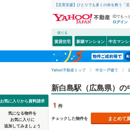
【災害支援】ひとりでも多くの命を救う「災
IDでもっ
ログイン
借りる
北海道
JR
北海道
山陽本線（
こだわり条件
リフォーム、
賃貸住宅
新築マンション
中古マンシ
津山線
(
38
リノベー
東北
青森
（
1
）
伯備線
(
62
(
1
)
(
1
)
(
1
関東
東京
呉線
(
119
)
Yahoo!不動産トップ
中古一戸建て
設備
山口線
(
22
床暖房
（
信越・北陸
新潟
新白島駅（広島県）の
(
8
)
(
9
)
(
8
美祢線
(
3
)
駐車場2
東海
愛知
お気に入りから資料請求
境線
(
13
)
1
件
ＴＶモニ
(
6
)
(
7
)
(
6
土讃線
(
2
)
気になる物件を
（
0
）
近畿
大阪
まとめて
チェックした物件を
お気に入りに
追加してみましょう
間取り、居室
私鉄・その他
錦川鉄道