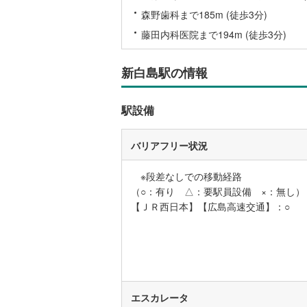
森野歯科まで185m (徒歩3分)
藤田内科医院まで194m (徒歩3分)
新白島駅の情報
駅設備
バリアフリー状況
※段差なしでの移動経路
（○：有り △：要駅員設備 ×：無し）
【ＪＲ西日本】【広島高速交通】：○
エスカレータ