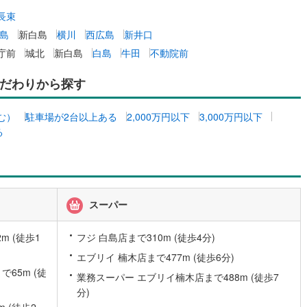
ッキあり
（
0
）
長束
島
新白島
横川
西広島
新井口
施工・品質・工法関連
庁前
城北
新白島
白島
牛田
不動院前
震、制震構造
住宅性能評価付き
（
0
）
だわりから探す
む）
駐車場が2台以上ある
2,000万円以下
3,000万円以下
応
る
ン内見(相談)可
（
0
）
IT重説可
（
0
）
ン対応とは？
スーパー
 (徒歩1
フジ 白島店まで310m (徒歩4分)
エブリイ 楠木店まで477m (徒歩6分)
65m (徒
業務スーパー エブリイ楠木店まで488m (徒歩7
分)
 (徒歩2