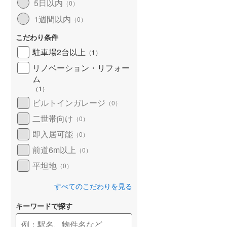
5日以内
（
0
）
1週間以内
（
0
）
こだわり条件
駐車場2台以上
（
1
）
リノベーション・リフォー
ム
（
1
）
ビルトインガレージ
（
0
）
二世帯向け
（
0
）
即入居可能
（
0
）
前道6m以上
（
0
）
平坦地
（
0
）
すべてのこだわりを見る
キーワードで探す