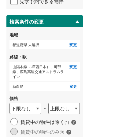
見学予約できる物件
ペ
ー
(
2
)
(
1
)
(
0
)
ジ
に
検索条件の変更
保
存
地域
す
る
都道府県 未選択
変更
路線・駅
山陽本線（JR西日本）、可部
変更
線、広島高速交通アストラムラ
イン
(
2
)
(
3
)
(
2
)
新白島
変更
価格
下限なし
上限なし
(
4
)
~
賃貸中の物件は除く
(
1
)
賃貸中の物件のみ
(
0
)