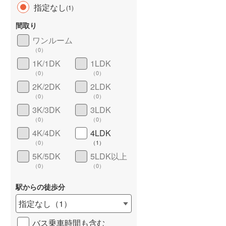
指定なし
(
1
)
間取り
ワンルーム
（
0
）
長期優良住宅
（
0
）
1K/1DK
1LDK
（
0
）
（
0
）
2K/2DK
2LDK
（
0
）
（
0
）
3K/3DK
3LDK
（
0
）
（
0
）
4K/4DK
4LDK
詳しく見る
（
0
）
（
1
）
5K/5DK
5LDK以上
（
0
）
（
0
）
駅からの徒歩分
指定なし
（
1
）
バス乗車時間も含む