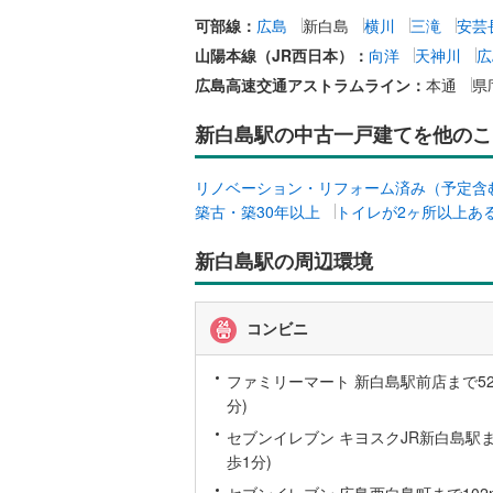
ウッドデ
可部線：
広島
新白島
横川
三滝
安芸
山陽本線（JR西日本）：
向洋
天神川
広
構造・規模・
広島高速交通アストラムライン：
本通
県
耐震、免
新白島駅の中古一戸建てを他のこ
（
0
）
リノベーション・リフォーム済み（予定含
オンライン対
築古・築30年以上
トイレが2ヶ所以上あ
オンライ
新白島駅の周辺環境
オンライ
コンビニ
ファミリーマート 新白島駅前店まで52m
分)
セブンイレブン キヨスクJR新白島駅まで
歩1分)
セブンイレブン 広島西白島町まで102m