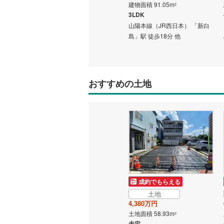
建物面積 101.25m
建物面積 91.05m
2
2
4LDK
3LDK
 「新白
山陽本線（JR西日本） 「新白
山陽本線（JR西日本） 「新白
島」駅 徒歩18分 他
島」駅 徒歩18分 他
おすすめの土地
成約でもらえる
土地
4,380万円
土地面積 58.93m
2
未定