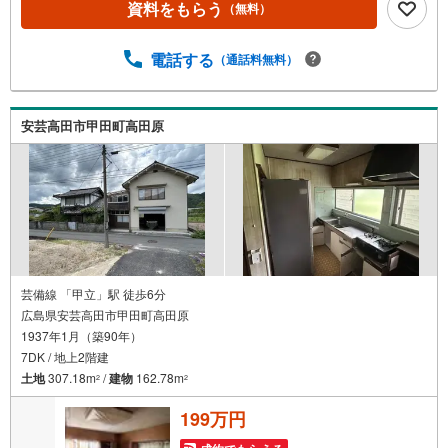
資料をもらう
（無料）
電話する
（通話料無料）
安芸高田市甲田町高田原
芸備線 「甲立」駅 徒歩6分
広島県安芸高田市甲田町高田原
1937年1月（築90年）
7DK / 地上2階建
土地
307.18m
/
建物
162.78m
2
2
199万円