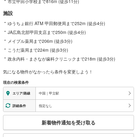
市立甲田小学校まで816m (徒歩11分)
施設
ゆうちょ銀行 ATM 甲田郵便局まで252m (徒歩4分)
JA広島北部甲田支店まで250m (徒歩4分)
メイプル薬局まで206m (徒歩3分)
こうだ薬局まで224m (徒歩3分)
政永内科・まさなが歯科クリニックまで218m (徒歩3分)
気になる物件がなかったら
条件を変更しよう！
現在の検索条件
中国｜甲立駅
エリア/路線
指定なし
詳細条件
こ
新着物件通知を受け取る
の
検