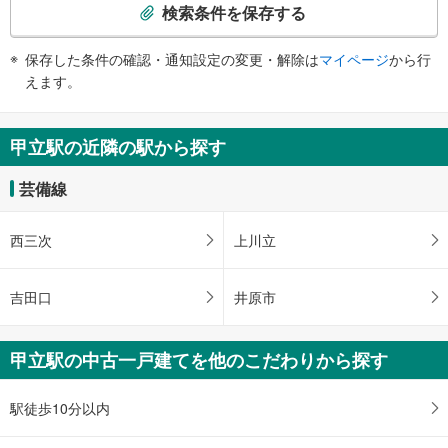
索
検索条件を保存する
条
件
保存した条件の確認・通知設定の変更・解除は
マイページ
から行
で
えます。
通
知
を
甲立駅の近隣の駅から探す
受
け
芸備線
取
る
西三次
上川立
・
条
件
吉田口
井原市
を
マ
イ
甲立駅の中古一戸建てを他のこだわりから探す
ペ
ー
駅徒歩10分以内
ジ
に