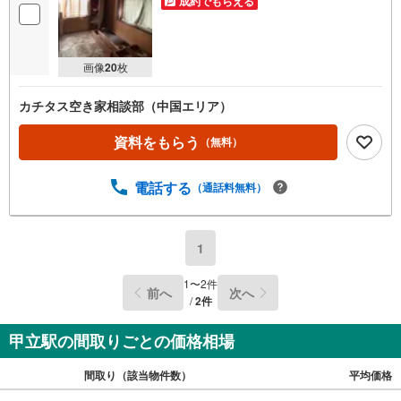
成約でもらえる
画像
20
枚
カチタス空き家相談部（中国エリア）
資料をもらう
（無料）
電話する
（通話料無料）
1
1
〜
2
件
前へ
次へ
/
2
件
甲立駅の間取りごとの価格相場
間取り（該当物件数）
平均価格