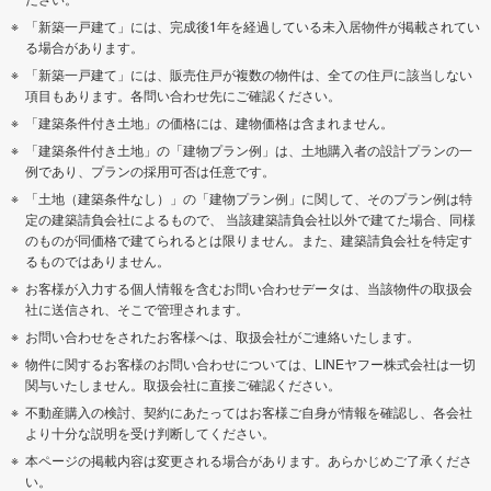
「新築一戸建て」には、完成後1年を経過している未入居物件が掲載されてい
る場合があります。
「新築一戸建て」には、販売住戸が複数の物件は、全ての住戸に該当しない
項目もあります。各問い合わせ先にご確認ください。
「建築条件付き土地」の価格には、建物価格は含まれません。
「建築条件付き土地」の「建物プラン例」は、土地購入者の設計プランの一
例であり、プランの採用可否は任意です。
「土地（建築条件なし）」の「建物プラン例」に関して、そのプラン例は特
定の建築請負会社によるもので、 当該建築請負会社以外で建てた場合、同様
のものが同価格で建てられるとは限りません。また、建築請負会社を特定す
るものではありません。
お客様が入力する個人情報を含むお問い合わせデータは、当該物件の取扱会
社に送信され、そこで管理されます。
お問い合わせをされたお客様へは、取扱会社がご連絡いたします。
物件に関するお客様のお問い合わせについては、LINEヤフー株式会社は一切
関与いたしません。取扱会社に直接ご確認ください。
不動産購入の検討、契約にあたってはお客様ご自身が情報を確認し、各会社
より十分な説明を受け判断してください。
本ページの掲載内容は変更される場合があります。あらかじめご了承くださ
い。