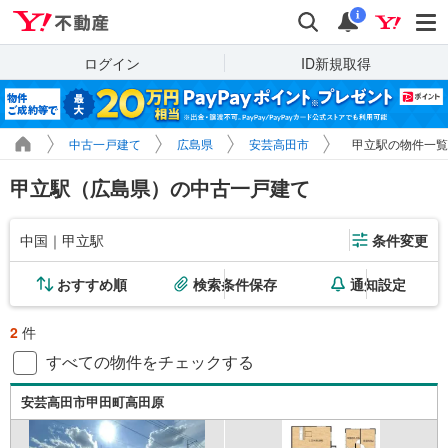
Yahoo!不動産
検索
通知
i
ログイン
ID新規取得
中古一戸建て
広島県
安芸高田市
甲立駅の物件一覧
甲立駅（広島県）の中古一戸建て
中国｜甲立駅
条件変更
おすすめ順
検索条件保存
通知設定
2
件
すべての物件をチェックする
安芸高田市甲田町高田原