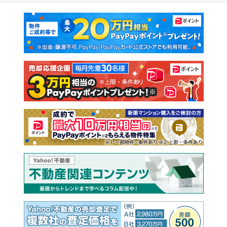
マンションカタログ
教えて！住まいの先生
新築マンション
中古マンション
新築一戸建て
中古一戸建て
注文住宅
土地
売却査定