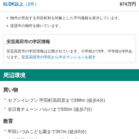
5LDK以上
（
2
件）
874万円
物件が所在する市区町村を対象とした平均価格を表示しています。
賃貸中の物件を除いています。
安
安芸高田市の学区情報
芸
安芸高田市の学区情報は公開されています。小学校が13件、中学校が6件あ
高
ります。
安芸高田市の学区から中古マンションを探す
田
市
に
周辺環境
関
す
買い物
る
情
セブンイレブン 甲田町高田原まで288m (徒歩4分)
報
全日食チェーン パルパまで550m (徒歩7分)
教育
甲田いづみこども園まで357m (徒歩5分)