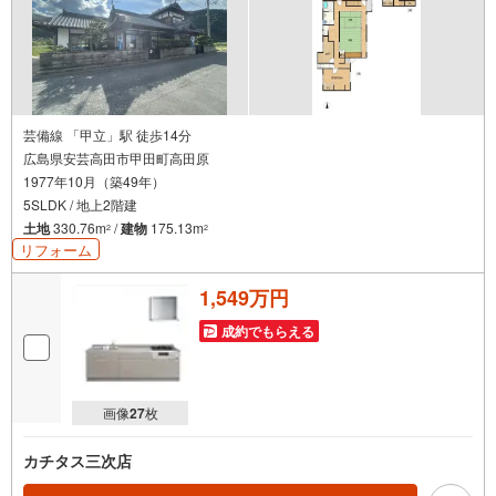
芸備線 「甲立」駅 徒歩14分
広島県安芸高田市甲田町高田原
1977年10月（築49年）
5SLDK / 地上2階建
土地
330.76m
/
建物
175.13m
2
2
リフォーム
1,549万円
成約でもらえる
画像
27
枚
カチタス三次店