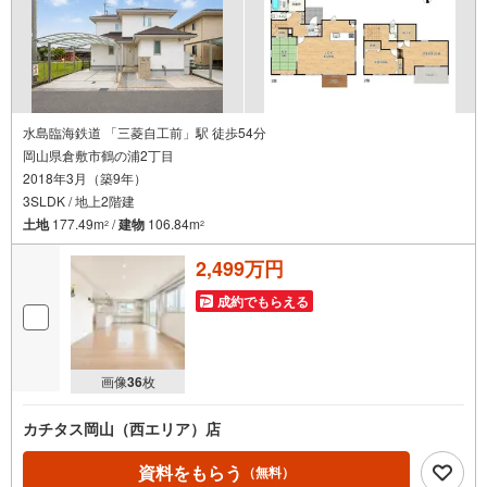
水島臨海鉄道 「三菱自工前」駅 徒歩54分
岡山県倉敷市鶴の浦2丁目
2018年3月（築9年）
3SLDK / 地上2階建
土地
177.49m
/
建物
106.84m
2
2
2,499万円
成約でもらえる
画像
36
枚
カチタス岡山（西エリア）店
資料をもらう
（無料）