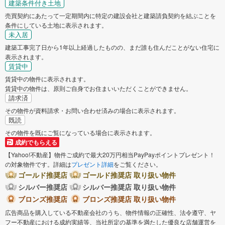
建築条件付き土地
売買契約にあたって一定期間内に特定の建設会社と建築請負契約を結ぶことを
条件にしている土地に表示されます。
未入居
建築工事完了日から1年以上経過したものの、まだ誰も住んだことがない住宅に
表示されます。
賃貸中
賃貸中の物件に表示されます。
賃貸中の物件は、原則ご自身でお住まいいただくことができません。
請求済
その物件が資料請求・お問い合わせ済みの場合に表示されます。
既読
その物件を既にご覧になっている場合に表示されます。
成約でもらえる
【Yahoo!不動産】物件ご成約で最大20万円相当PayPayポイントプレゼント！
の対象物件です。詳細は
プレゼント詳細
をご覧ください。
ゴールド推奨店
ゴールド推奨店 取り扱い物件
シルバー推奨店
シルバー推奨店 取り扱い物件
ブロンズ推奨店
ブロンズ推奨店 取り扱い物件
広告商品を購入している不動産会社のうち、物件情報の正確性、法令遵守、ヤ
フー不動産における成約実績等、当社所定の基準を満たした優良な店舗運営を