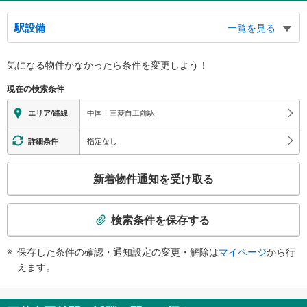
駅設備
一覧を見る
バリアフリー状況
気になる物件がなかったら
条件を変更しよう！
※段差なしでの移動経路
（○：有り △：要駅員設備 ×：無し）
現在の検索条件
地上⇔ホーム：○
スロープ
中国｜三菱自工前駅
エリア/路線
・ホーム⇔地上
指定なし
詳細条件
こ
新着物件通知を受け取る
の
検
索
検索条件を保存する
条
件
保存した条件の確認・通知設定の変更・解除は
マイページ
から行
で
えます。
通
知
を