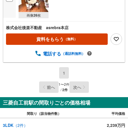
画像
26
枚
株式会社後楽不動産 asrebra本店
資料をもらう
（無料）
電話する
（通話料無料）
1
1
〜
2
件
前へ
次へ
/
2
件
三菱自工前駅の間取りごとの価格相場
間取り（該当物件数）
平均価格
3LDK
（
2
件）
2,239万円