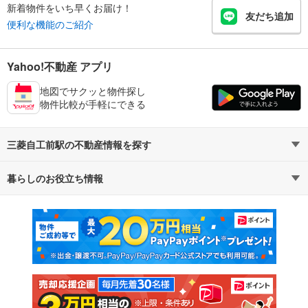
新着物件をいち早くお届け！
友だち追加
便利な機能のご紹介
Yahoo!不動産 アプリ
地図でサクッと物件探し
物件比較が手軽にできる
三菱自工前駅の不動産情報を探す
暮らしのお役立ち情報
不動産・住宅
賃貸住宅
マンションカタログ
教えて！住まいの先生
新築マンション
中古マンション
新築一戸建て
中古一戸建て
注文住宅
土地