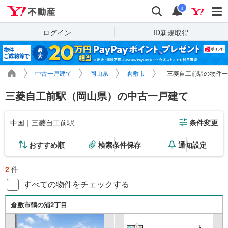
Yahoo!不動産
検索
通知
i
ログイン
ID新規取得
中古一戸建て
岡山県
倉敷市
三菱自工前駅の物件一
三菱自工前駅（岡山県）の中古一戸建て
中国｜三菱自工前駅
条件変更
おすすめ順
検索条件保存
通知設定
2
件
すべての物件をチェックする
倉敷市鶴の浦2丁目