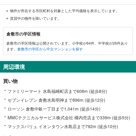
物件が所在する市区町村を対象とした平均価格を表示しています。
賃貸中の物件を除いています。
倉
倉敷市の学区情報
敷
倉敷市の学区情報は公開されています。小学校が64件、中学校が26件あり
市
ます。
倉敷市の学区から中古マンションを探す
に
関
す
周辺環境
る
情
買い物
報
ファミリーマート 水島福崎町店まで608m (徒歩8分)
セブンイレブン 倉敷水島明神まで896m (徒歩12分)
ローソン 倉敷中畝一丁目まで1,041m (徒歩14分)
MMCテクニカルサービス株式会社 構内売店まで339m (徒歩5分)
マックスバリュ イオンタウン水島店まで792m (徒歩10分)