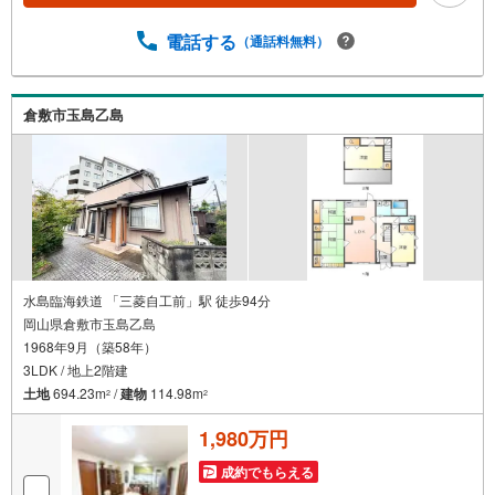
電話する
（通話料無料）
倉敷市玉島乙島
水島臨海鉄道 「三菱自工前」駅 徒歩94分
岡山県倉敷市玉島乙島
1968年9月（築58年）
3LDK / 地上2階建
土地
694.23m
/
建物
114.98m
2
2
1,980万円
成約でもらえる