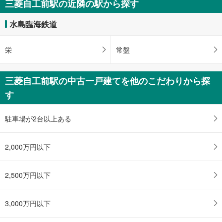
三菱自工前駅の近隣の駅から探す
受
け
水島臨海鉄道
取
る
栄
常盤
・
条
件
三菱自工前駅の中古一戸建てを他のこだわりから探
を
す
マ
イ
ペ
駐車場が2台以上ある
ー
ジ
2,000万円以下
に
保
存
2,500万円以下
す
る
3,000万円以下