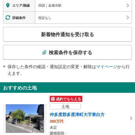
四国｜金蔵寺駅
エリア/路線
指定なし
詳細条件
こ
新着物件通知を受け取る
の
検
索
検索条件を保存する
条
件
保存した条件の確認・通知設定の変更・解除は
マイページ
から行
で
えます。
通
知
おすすめの土地
を
受
成約でもらえる
け
土地
取
仲多度郡多度津町大字東白方
る
380万円
・
未定
条
建物面積 -