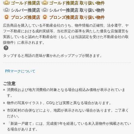
ゴールド推奨店
ゴールド推奨店 取り扱い物件
シルバー推奨店
シルバー推奨店 取り扱い物件
ブロンズ推奨店
ブロンズ推奨店 取り扱い物件
広告商品を購入している不動産会社のうち、物件情報の正確性、法令遵守、ヤ
フー不動産における成約実績等、当社所定の基準を満たした優良な店舗運営を
実践していると認めた不動産会社（もしくは当該認定を受けた不動産会社の取
扱物件）に表示されます。
タップすると用語の意味が書かれたポップアップが開きます。
PRマークについて
ご注意
消費税および地方消費税の対象となる場合は税込み価格が表示されていま
す。
物件の写真やイラスト、CGなどは実際と異なる場合があります。
市区町村の合併などにより、地図が表示されない場合があります。ご了承く
ださい。
「新築一戸建て」には、完成後1年を経過している未入居物件が掲載されてい
る場合があります。