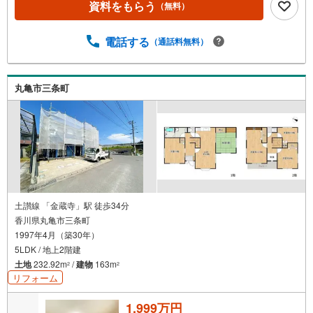
資料をもらう
（無料）
電話する
（通話料無料）
丸亀市三条町
土讃線 「金蔵寺」駅 徒歩34分
香川県丸亀市三条町
1997年4月（築30年）
5LDK / 地上2階建
土地
232.92m
/
建物
163m
2
2
リフォーム
1,999万円