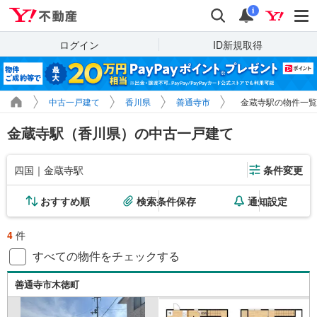
Yahoo!不動産
検索
通知
i
ログイン
ID新規取得
中古一戸建て
香川県
善通寺市
金蔵寺駅の物件一覧
金蔵寺駅（香川県）の中古一戸建て
四国｜金蔵寺駅
条件変更
おすすめ順
検索条件保存
通知設定
4
件
すべての物件をチェックする
善通寺市木徳町