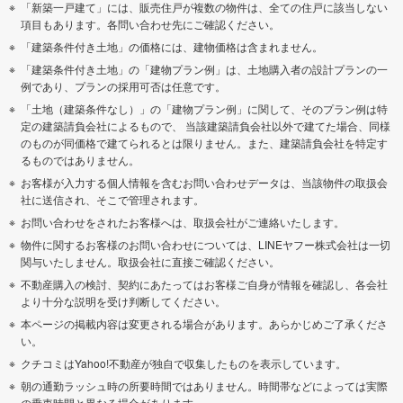
「新築一戸建て」には、販売住戸が複数の物件は、全ての住戸に該当しない
項目もあります。各問い合わせ先にご確認ください。
「建築条件付き土地」の価格には、建物価格は含まれません。
「建築条件付き土地」の「建物プラン例」は、土地購入者の設計プランの一
例であり、プランの採用可否は任意です。
「土地（建築条件なし）」の「建物プラン例」に関して、そのプラン例は特
定の建築請負会社によるもので、 当該建築請負会社以外で建てた場合、同様
のものが同価格で建てられるとは限りません。また、建築請負会社を特定す
るものではありません。
お客様が入力する個人情報を含むお問い合わせデータは、当該物件の取扱会
社に送信され、そこで管理されます。
お問い合わせをされたお客様へは、取扱会社がご連絡いたします。
物件に関するお客様のお問い合わせについては、LINEヤフー株式会社は一切
関与いたしません。取扱会社に直接ご確認ください。
不動産購入の検討、契約にあたってはお客様ご自身が情報を確認し、各会社
より十分な説明を受け判断してください。
本ページの掲載内容は変更される場合があります。あらかじめご了承くださ
い。
クチコミはYahoo!不動産が独自で収集したものを表示しています。
朝の通勤ラッシュ時の所要時間ではありません。時間帯などによっては実際
の乗車時間と異なる場合があります。