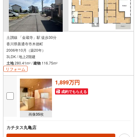
土讃線 「金蔵寺」駅 徒歩30分
香川県善通寺市木徳町
2006年10月（築20年）
3LDK / 地上2階建
土地
280.41m
/
建物
116.75m
2
2
リフォーム
1,899万円
成約でもらえる
画像
35
枚
カチタス丸亀店