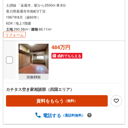
土讃線 「金蔵寺」駅から3500m 車:8分
香川県善通寺市南町3丁目
1967年8月（築60年）
6DK / 地上1階建
土地
290.38m
/
建物
86.11m
2
2
リフォーム
484万円
成約でもらえる
画像
23
枚
カチタス空き家相談部（四国エリア）
資料をもらう
（無料）
電話する
（通話料無料）