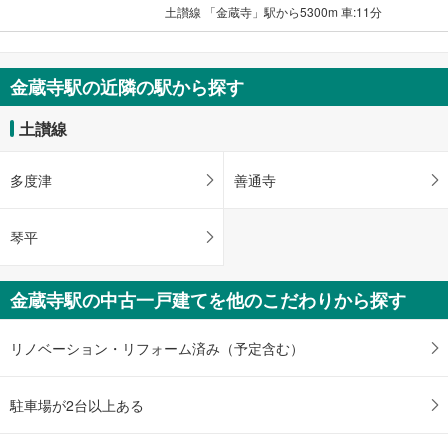
件
土讃線 「金蔵寺」駅から5300m 車:11分
を
マ
イ
金蔵寺駅の近隣の駅から探す
ペ
ー
土讃線
ジ
に
保
多度津
善通寺
存
す
琴平
る
金蔵寺駅の中古一戸建てを他のこだわりから探す
リノベーション・リフォーム済み（予定含む）
駐車場が2台以上ある