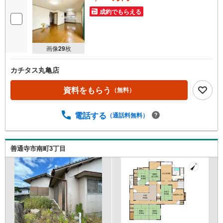
成約でもらえる
画像
29
枚
カチタス丸亀店
資料をもらう
（無料）
電話する
（通話料無料）
善通寺市南町3丁目