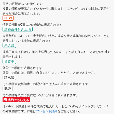
価格の更新があった物件です。
複数の価格が表示されている物件に関しましてはそのうちの１つ以上に更新が
あった場合に表示されます。
NEW
情報公開日が7日以内の場合に表示されます。
建築条件付き土地
売買契約にあたって一定期間内に特定の建設会社と建築請負契約を結ぶことを
条件にしている土地に表示されます。
未入居
建築工事完了日から1年以上経過したものの、まだ誰も住んだことがない住宅に
表示されます。
賃貸中
賃貸中の物件に表示されます。
賃貸中の物件は、原則ご自身でお住まいいただくことができません。
請求済
その物件が資料請求・お問い合わせ済みの場合に表示されます。
既読
その物件を既にご覧になっている場合に表示されます。
成約でもらえる
【Yahoo!不動産】物件ご成約で最大20万円相当PayPayポイントプレゼント！
の対象物件です。詳細は
プレゼント詳細
をご覧ください。