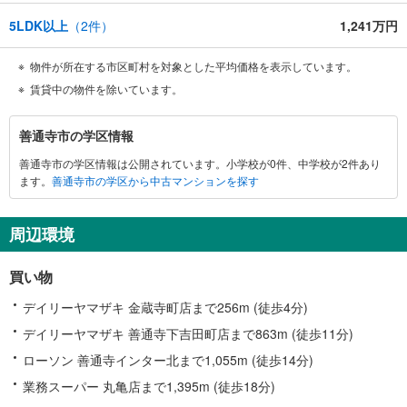
5LDK以上
（
2
件）
1,241万円
物件が所在する市区町村を対象とした平均価格を表示しています。
賃貸中の物件を除いています。
善
善通寺市の学区情報
通
善通寺市の学区情報は公開されています。小学校が0件、中学校が2件あり
寺
ます。
善通寺市の学区から中古マンションを探す
市
に
関
周辺環境
す
る
買い物
情
報
デイリーヤマザキ 金蔵寺町店まで256m (徒歩4分)
デイリーヤマザキ 善通寺下吉田町店まで863m (徒歩11分)
ローソン 善通寺インター北まで1,055m (徒歩14分)
業務スーパー 丸亀店まで1,395m (徒歩18分)