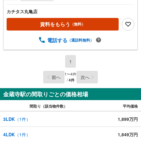
カチタス丸亀店
資料をもらう
（無料）
電話する
（通話料無料）
1
1
〜
4
件
前へ
次へ
/
4
件
金蔵寺駅の間取りごとの価格相場
間取り（該当物件数）
平均価格
3LDK
（
1
件）
1,899万円
4LDK
（
1
件）
1,849万円