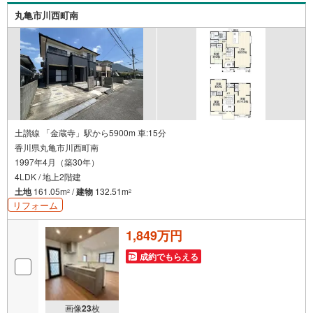
丸亀市川西町南
土讃線 「金蔵寺」駅から5900m 車:15分
香川県丸亀市川西町南
1997年4月（築30年）
4LDK / 地上2階建
土地
161.05m
/
建物
132.51m
2
2
リフォーム
1,849万円
成約でもらえる
画像
23
枚