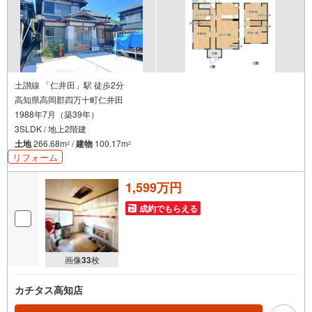
土讃線 「仁井田」駅 徒歩2分
高知県高岡郡四万十町仁井田
1988年7月（築39年）
3SLDK / 地上2階建
土地
266.68m
/
建物
100.17m
2
2
リフォーム
1,599万円
成約でもらえる
画像
33
枚
カチタス高知店