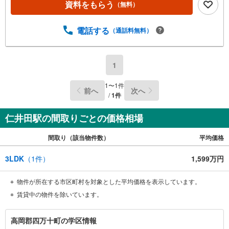
資料をもらう
（無料）
電話する
（通話料無料）
1
1
〜
1
件
前へ
次へ
/
1
件
仁井田駅の間取りごとの価格相場
間取り（該当物件数）
平均価格
3LDK
（
1
件）
1,599万円
物件が所在する市区町村を対象とした平均価格を表示しています。
賃貸中の物件を除いています。
高
高岡郡四万十町の学区情報
岡