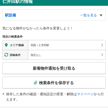
仁井田駅の情報
駅設備
一覧を見る
バリアフリー状況
気になる物件がなかったら
条件を変更しよう！
※段差なしでの移動経路
（○：有り △：要駅員設備 ×：無し）
現在の検索条件
地上⇔ホーム：○
四国｜仁井田駅
エリア/路線
指定なし
詳細条件
こ
新着物件通知を受け取る
の
検
索
検索条件を保存する
条
件
保存した条件の確認・通知設定の変更・解除は
マイページ
から行
で
えます。
通
知