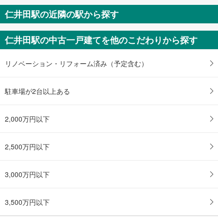
を
仁井田駅の近隣の駅から探す
受
け
仁井田駅の中古一戸建てを他のこだわりから探す
取
る
・
リノベーション・リフォーム済み（予定含む）
条
件
駐車場が2台以上ある
を
マ
イ
2,000万円以下
ペ
ー
2,500万円以下
ジ
に
保
3,000万円以下
存
す
る
3,500万円以下