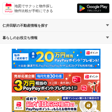
地図でサクッと物件探し
物件比較が手軽にできる
仁井田駅の不動産情報を探す
暮らしのお役立ち情報
不動産・住宅
賃貸住宅
マンションカタログ
教えて！住まいの先生
新築マンション
中古マンション
新築一戸建て
中古一戸建て
注文住宅
土地
売却査定