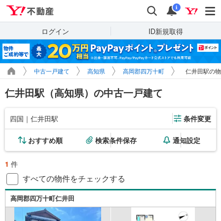
Yahoo!不動産
検索
通知
i
ログイン
ID新規取得
中古一戸建て
高知県
高岡郡四万十町
仁井田駅の物
仁井田駅（高知県）の中古一戸建て
四国｜仁井田駅
条件変更
おすすめ順
検索条件保存
通知設定
1
件
すべての物件をチェックする
高岡郡四万十町仁井田