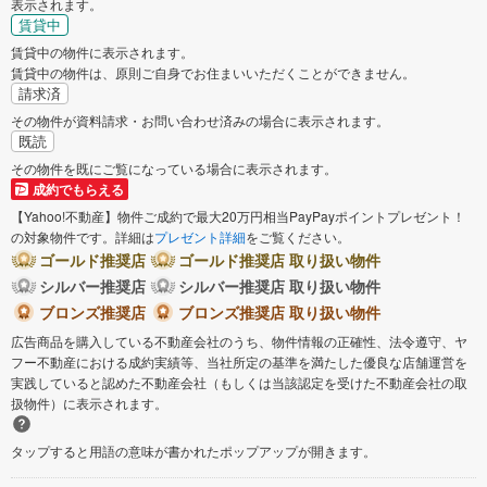
表示されます。
賃貸中
賃貸中の物件に表示されます。
賃貸中の物件は、原則ご自身でお住まいいただくことができません。
請求済
その物件が資料請求・お問い合わせ済みの場合に表示されます。
既読
その物件を既にご覧になっている場合に表示されます。
成約でもらえる
【Yahoo!不動産】物件ご成約で最大20万円相当PayPayポイントプレゼント！
の対象物件です。詳細は
プレゼント詳細
をご覧ください。
ゴールド推奨店
ゴールド推奨店 取り扱い物件
シルバー推奨店
シルバー推奨店 取り扱い物件
ブロンズ推奨店
ブロンズ推奨店 取り扱い物件
広告商品を購入している不動産会社のうち、物件情報の正確性、法令遵守、ヤ
フー不動産における成約実績等、当社所定の基準を満たした優良な店舗運営を
実践していると認めた不動産会社（もしくは当該認定を受けた不動産会社の取
扱物件）に表示されます。
タップすると用語の意味が書かれたポップアップが開きます。