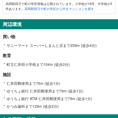
高岡郡四万十町の学区情報は公開されています。小学校が16件、中学校が5
郡
件あります。
高岡郡四万十町の学区から中古マンションを探す
四
万
十
周辺環境
町
に
買い物
関
す
サニーマート スーパーしまんと店まで259m (徒歩4分)
る
教育
情
報
町立仁井田小学校まで104m (徒歩2分)
施設
仁井田郵便局まで76m (徒歩1分)
ゆうちょ銀行 仁井田郵便局まで79m (徒歩1分)
ゆうちょ銀行 ATM 仁井田郵便局まで79m (徒歩1分)
かつみ歯科まで129m (徒歩2分)