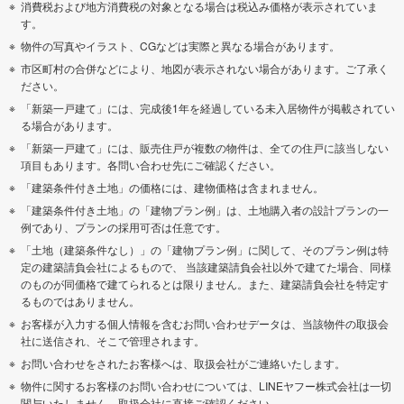
消費税および地方消費税の対象となる場合は税込み価格が表示されていま
す。
物件の写真やイラスト、CGなどは実際と異なる場合があります。
市区町村の合併などにより、地図が表示されない場合があります。ご了承く
ださい。
「新築一戸建て」には、完成後1年を経過している未入居物件が掲載されてい
る場合があります。
「新築一戸建て」には、販売住戸が複数の物件は、全ての住戸に該当しない
項目もあります。各問い合わせ先にご確認ください。
「建築条件付き土地」の価格には、建物価格は含まれません。
「建築条件付き土地」の「建物プラン例」は、土地購入者の設計プランの一
例であり、プランの採用可否は任意です。
「土地（建築条件なし）」の「建物プラン例」に関して、そのプラン例は特
定の建築請負会社によるもので、 当該建築請負会社以外で建てた場合、同様
のものが同価格で建てられるとは限りません。また、建築請負会社を特定す
るものではありません。
お客様が入力する個人情報を含むお問い合わせデータは、当該物件の取扱会
社に送信され、そこで管理されます。
お問い合わせをされたお客様へは、取扱会社がご連絡いたします。
物件に関するお客様のお問い合わせについては、LINEヤフー株式会社は一切
関与いたしません。取扱会社に直接ご確認ください。