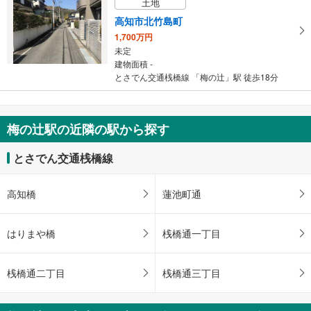
土地
ー
ジ
高知市北竹島町
に
1,700万円
保
未定
建物面積 -
存
とさでん交通桟橋線 「梅の辻」駅 徒歩18分
す
る
梅の辻駅の近隣の駅から探す
とさでん交通桟橋線
高知橋
蓮池町通
はりまや橋
桟橋通一丁目
桟橋通二丁目
桟橋通三丁目