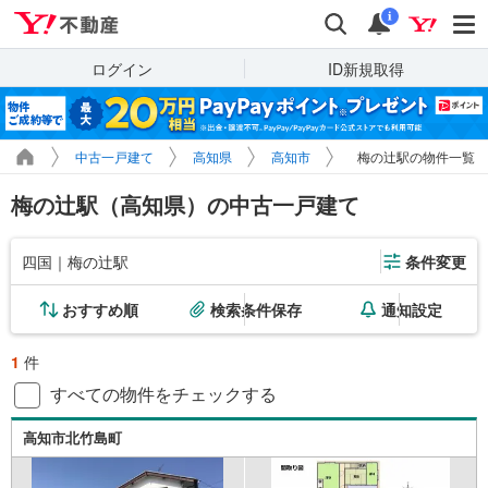
Yahoo!不動産
検索
通知
i
ログイン
ID新規取得
中古一戸建て
高知県
高知市
梅の辻駅の物件一覧
梅の辻駅（高知県）の中古一戸建て
四国｜梅の辻駅
条件変更
おすすめ順
検索条件保存
通知設定
1
件
すべての物件をチェックする
高知市北竹島町