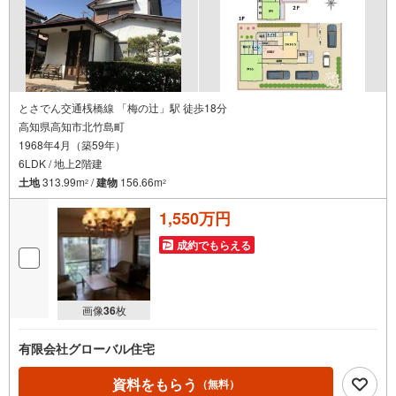
とさでん交通桟橋線 「梅の辻」駅 徒歩18分
高知県高知市北竹島町
1968年4月（築59年）
6LDK / 地上2階建
土地
313.99m
/
建物
156.66m
2
2
1,550万円
成約でもらえる
画像
36
枚
有限会社グローバル住宅
資料をもらう
（無料）