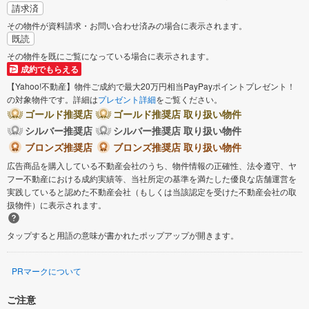
請求済
その物件が資料請求・お問い合わせ済みの場合に表示されます。
既読
その物件を既にご覧になっている場合に表示されます。
成約でもらえる
【Yahoo!不動産】物件ご成約で最大20万円相当PayPayポイントプレゼント！
の対象物件です。詳細は
プレゼント詳細
をご覧ください。
ゴールド推奨店
ゴールド推奨店 取り扱い物件
シルバー推奨店
シルバー推奨店 取り扱い物件
ブロンズ推奨店
ブロンズ推奨店 取り扱い物件
広告商品を購入している不動産会社のうち、物件情報の正確性、法令遵守、ヤ
フー不動産における成約実績等、当社所定の基準を満たした優良な店舗運営を
実践していると認めた不動産会社（もしくは当該認定を受けた不動産会社の取
扱物件）に表示されます。
タップすると用語の意味が書かれたポップアップが開きます。
PRマークについて
ご注意