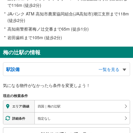
で116m (徒歩2分)
JAバンク ATM 高知市農業協同組合(JA高知市)潮江支所まで118m
(徒歩2分)
高知南警察署梅ノ辻交番まで65m (徒歩1分)
岩田歯科まで105m (徒歩2分)
梅の辻駅の情報
駅設備
一覧を見る
バリアフリー状況
気になる物件がなかったら
条件を変更しよう！
※段差なしでの移動経路
（○：有り △：要駅員設備 ×：無し）
現在の検索条件
地上⇔ホーム：×
四国｜梅の辻駅
エリア/路線
指定なし
詳細条件
こ