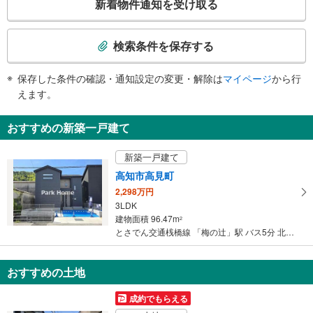
新着物件通知を受け取る
の
検
索
検索条件を保存する
条
件
保存した条件の確認・通知設定の変更・解除は
マイページ
から行
で
えます。
通
知
おすすめの新築一戸建て
を
受
新築一戸建て
け
高知市高見町
取
2,298万円
る
3LDK
・
建物面積 96.47m
2
条
とさでん交通桟橋線 「梅の辻」駅 バス5分 北六泉寺 バス停下車 徒歩3分
件
を
マ
おすすめの土地
イ
成約でもらえる
ペ