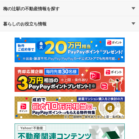
梅の辻駅の不動産情報を探す
暮らしのお役立ち情報
不動産・住宅
賃貸住宅
マンションカタログ
教えて！住まいの先生
新築マンション
中古マンション
新築一戸建て
中古一戸建て
注文住宅
土地
売却査定