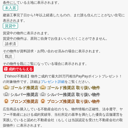
条件にしている土地に表示されます。
未入居
建築工事完了日から1年以上経過したものの、まだ誰も住んだことがない住宅に
表示されます。
賃貸中
賃貸中の物件に表示されます。
賃貸中の物件は、原則ご自身でお住まいいただくことができません。
請求済
その物件が資料請求・お問い合わせ済みの場合に表示されます。
既読
その物件を既にご覧になっている場合に表示されます。
成約でもらえる
【Yahoo!不動産】物件ご成約で最大20万円相当PayPayポイントプレゼント！
の対象物件です。詳細は
プレゼント詳細
をご覧ください。
ゴールド推奨店
ゴールド推奨店 取り扱い物件
シルバー推奨店
シルバー推奨店 取り扱い物件
ブロンズ推奨店
ブロンズ推奨店 取り扱い物件
広告商品を購入している不動産会社のうち、物件情報の正確性、法令遵守、ヤ
フー不動産における成約実績等、当社所定の基準を満たした優良な店舗運営を
実践していると認めた不動産会社（もしくは当該認定を受けた不動産会社の取
扱物件）に表示されます。