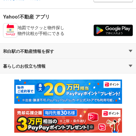
Yahoo!不動産 アプリ
地図でサクッと物件探し
物件比較が手軽にできる
和白駅の不動産情報を探す
暮らしのお役立ち情報
不動産・住宅
賃貸住宅
マンションカタログ
教えて！住まいの先生
新築マンション
中古マンション
新築一戸建て
中古一戸建て
注文住宅
土地
売却査定