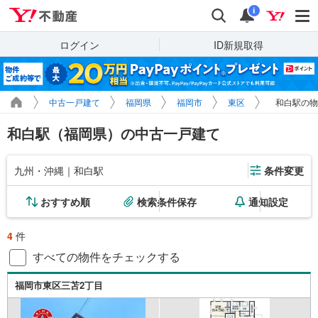
Yahoo!不動産
検索
通知
i
ログイン
ID新規取得
中古一戸建て
福岡県
福岡市
東区
和白駅の物
和白駅（福岡県）の中古一戸建て
九州・沖縄｜和白駅
条件変更
おすすめ順
検索条件保存
通知設定
4
件
すべての物件をチェックする
福岡市東区三苫2丁目