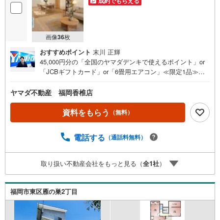
成約でもらえる
画像
36
枚
おすすめポイント
末川 正輝
45,000円分の「全国のヤマダデンキで使えるポイント」or
「JCBギフトカード」or「6畳用エアコン」≪限定1品≫プ
レゼント※PayPayポイントとの併用不可さらに、ご購入相
談で来店後、Google口コミ投稿で2000円分のQUOカードプ
ヤマダ不動産 福岡香椎店
レゼント！※一世帯2回まで土日祝日もご案内可能です＾＾
既に他社で見積もりが出ている方！入居までの費用を抑え
資料をもらう
（無料）
たい方！ぜひ、一度「ヤマダ不動産」へご相談にお越しく
ださい！あらゆる不安や疑問に誠心誠意お応えします＾＾
電話する
（通話料無料）
家具の配置がしやすい縦型リビング和室有各居室収納完備
換気・ゴミ置きに便利な勝手口付きキッチン【おすすめポ
イント】■子育てに優しい落ち着いた住環境■2方向道路に
取り扱い不動産会社をもっと見る（
全
1
社
）
面し、開放感と通気性に須優れた住環境採光・通風も確保
しやすいです＾＾■南西向き全居室2面採光で日当たり・通
風良好■リビングとつながるウッドデッキあり！ペットやお
福岡市東区雁の巣2丁目
子様の遊び場、BBQなどに＾＾■納戸・リビング収納・廊
下収納付き■駐車スペース並列2台あり新宮小学校:徒歩約14
分新宮中学校:徒歩約18分