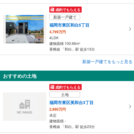
成約でもらえる
新築一戸建て
福岡市東区和白5丁目
4,799万円
4LDK
建物面積 100.66m
2
香椎線 「和白」駅 徒歩13分
成約でもらえる
新築一戸建てをもっと見る
新築一戸建て
おすすめの土地
福岡市東区奈多1丁目
3,898万円
成約でもらえる
4LDK
土地
建物面積 114.27m
2
西鉄貝塚線 「和白」駅 徒歩20分
福岡市東区美和台3丁目
2,990万円
未定
建物面積 -
香椎線 「和白」駅 徒歩23分