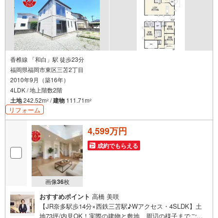
香椎線 「和白」駅 徒歩23分
福岡県福岡市東区三苫2丁目
2010年9月（築16年）
4LDK / 地上階数2階
土地
242.52m
/
建物
111.71m
2
2
リフォーム
4,599万円
成約でもらえる
画像
36
枚
おすすめポイント
高橋 美咲
【JR奈多駅歩14分×西鉄三苫駅♪Wアクセス・4SLDK】土
地73坪/内見OK！実際の建物と敷地、周辺の様子までご自