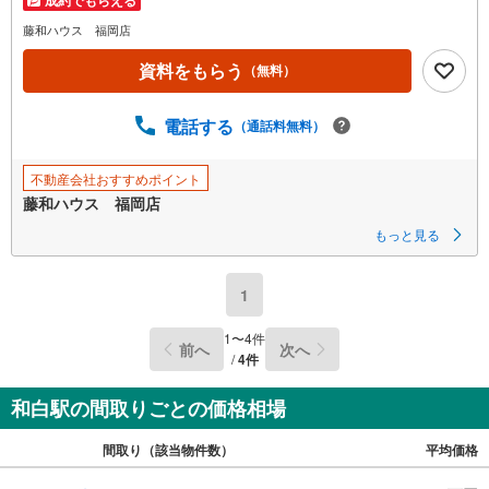
藤和ハウス 福岡店
資料をもらう
（無料）
電話する
（通話料無料）
不動産会社おすすめポイント
藤和ハウス 福岡店
もっと見る
1
1
〜
4
件
前へ
次へ
/
4
件
和白駅の間取りごとの価格相場
間取り（該当物件数）
平均価格