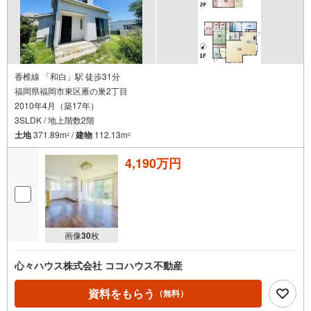
香椎線 「和白」駅 徒歩31分
福岡県福岡市東区雁の巣2丁目
2010年4月（築17年）
3SLDK / 地上階数2階
土地
371.89m
/
建物
112.13m
2
2
4,190万円
画像
30
枚
心々ハウス株式会社 ココハウス不動産
資料をもらう
（無料）