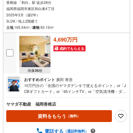
香椎線 「和白」駅 徒歩28分
福岡県福岡市東区和白東4丁目
2025年3月（築2年）
3LDK / 地上2階建て
土地
165.54m
/
建物
93.15m
2
2
4,690万円
成約でもらえる
画像
36
枚
おすすめポイント
廣田 将吾
10万円分の「全国のヤマダデンキで使えるポイント」or「J
CBギフトカード」or「65インチTV」or「空気清浄機・ダイ
ソンドライヤー等の家電」or「6畳用エアコン」or「ヤマダ
デンキ特別優待割引券」≪限定1品≫プレゼント※PayPay
ヤマダ不動産 福岡香椎店
ポイントとの併用不可さらに、ご購入相談で来店後、Googl
e口コミ投稿で2000円分のQUOカードプレゼント！※一世帯
資料をもらう
（無料）
2回まで土日祝日もご案内可能です＾＾是非一度「ヤマダ不
動産」へご相談ください！あらゆる不安や疑問に誠心誠意
電話する
（通話料無料）
お応えします＾＾オール電化吹抜ウッドデッキ有南向き＾