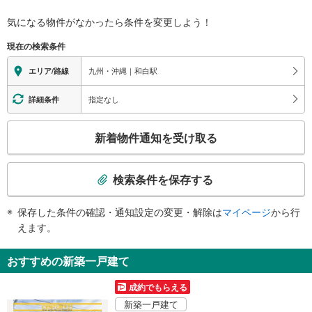
バリアフリー状況
気になる物件がなかったら
条件を変更しよう！
※段差なしでの移動経路
（○：有り △：要駅員設備 ×：無し）
現在の検索条件
【ＪＲ九州】
地上⇔改札：○
九州・沖縄｜和白駅
エリア/路線
改札⇔ホーム：×
【西日本鉄道】：◯
指定なし
詳細条件
スロープ
【西日本鉄道】
こ
新着物件通知を受け取る
・各ホーム⇔構内踏切
の
検
索
検索条件を保存する
条
件
保存した条件の確認・通知設定の変更・解除は
マイページ
から行
で
えます。
通
知
おすすめの新築一戸建て
を
受
成約でもらえる
け
新築一戸建て
取