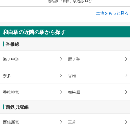
香椎線 「和白」駅 徒歩14分
土地をもっと見る
土地
D＆H分譲地 東区雁ノ巣1丁目
1,550万円～1,780万円
和白駅の近隣の駅から探す
未定
建物面積 -
香椎線
香椎線 「和白」駅 徒歩39分
海ノ中道
雁ノ巣
奈多
香椎
香椎神宮
舞松原
西鉄貝塚線
西鉄新宮
三苫