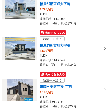
糟屋郡新宮町大字湊
る
4,798万円
・
4LDK
条
建物面積 114.02m
2
件
香椎線 「和白」駅 徒歩34分
を
マ
成約でもらえる
イ
新築一戸建て
ペ
糟屋郡新宮町大字湊
ー
4,598万円
ジ
4LDK
に
建物面積 114.95m
2
保
香椎線 「和白」駅 徒歩34分
存
す
成約でもらえる
る
新築一戸建て
福岡市東区三苫2丁目
4,148万円
4LDK
建物面積 98.73m
2
香椎線 「和白」駅 徒歩29分