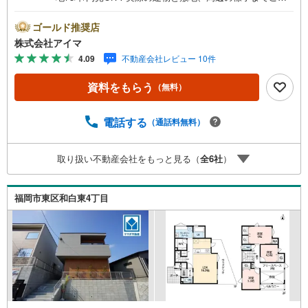
身の目で確かめられる中古一戸建てです。■広さ・間取り間
取りは4SLDK・LDK18帖以上。土地約73坪・延床約34坪
ゴールド推奨店
と、暮らしの広さを数字でご確認いただけます。■防犯対策
株式会社アイマ
留守中も夜も頼れる防犯設備です。玄関は2ヶ所施錠のダブ
4.09
不動産会社レビュー 10件
ルロック。来訪者は映像で確認。ほかにシャッターも備え
ます。■アイマのサポートアイマは福岡の新築一戸建て・マ
資料をもらう
（無料）
ンションの専門店です大手ネット銀行はじめ多数の金融機
関と提携/最長50年の返済プランもご用意平日も夜間もご見
学OK/ご自宅・最寄り駅まで送迎無料/オンライン相談OK
電話する
（通話料無料）
「見るだけ」「ローン相談だけ」でも歓迎します他社でロ
ーンが難しいと言われた方、転職後で審査にご不安の方も
取り扱い不動産会社をもっと見る（
全
6
社
）
ご相談ください■ご見学についてご見学のご予約は前日まで
にいただければ調整しやすく、当日でも空きがあればご案
内できます。お子様連れでもどうぞ。現地でご覧いただき
福岡市東区和白東4丁目
たい点や、周辺の様子についてもその場でご説明いたしま
す