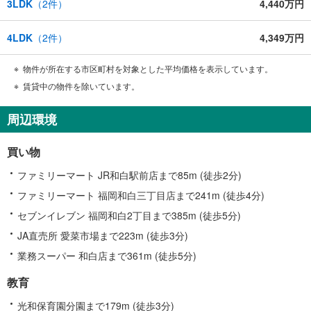
3LDK
（
2
件）
4,440万円
4LDK
（
2
件）
4,349万円
物件が所在する市区町村を対象とした平均価格を表示しています。
賃貸中の物件を除いています。
周辺環境
買い物
ファミリーマート JR和白駅前店まで85m (徒歩2分)
ファミリーマート 福岡和白三丁目店まで241m (徒歩4分)
セブンイレブン 福岡和白2丁目まで385m (徒歩5分)
JA直売所 愛菜市場まで223m (徒歩3分)
業務スーパー 和白店まで361m (徒歩5分)
教育
光和保育園分園まで179m (徒歩3分)