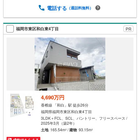
電話する
（通話料無料）
福岡市東区和白東4丁目
PR
4,690万円
香椎線 「和白」駅 徒歩26分
福岡県福岡市東区和白東4丁目
3LDK＋FCL、SCL、パントリー、フリースペース /
2025年3月（築2年）
土地
165.54m
/
建物
93.15m
2
2
成約でもらえる