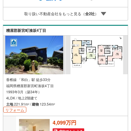
＾駐車2台リビング階段！SIC・FCL付き各室収納【おすす
めポイント】■高さのある吹き抜けが、ワンランク上の住ま
取り扱い不動産会社をもっと見る（
全
2
社
）
いを演出します。■地球に優しいオール電化住宅でエコな暮
らしを実現■駐車スペースはゆとりのある2台分を確保して
います＾＾■リビングから繋がるウッドデッキは第2の家族
糟屋郡新宮町湊坂4丁目
団欒スペースとして活躍します。優雅な休日を過ごせそう
ですね＾＾和白東小学校:徒歩約13分和白丘中学校:徒歩約2
2分
香椎線 「和白」駅 徒歩33分
福岡県糟屋郡新宮町湊坂4丁目
1993年3月（築34年）
4LDK / 地上2階建て
土地
221.91m
/
建物
123.54m
2
2
リフォーム
4,099万円