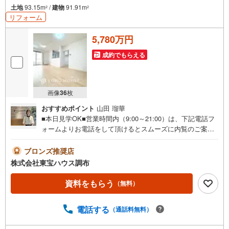
土地
93.15m
/
建物
91.91m
2
2
リフォーム
5,780万円
成約でもらえる
画像
36
枚
おすすめポイント
山田 瑠華
■本日見学OK■営業時間内（9:00～21:00）は、下記電話フ
ォームよりお電話をして頂けるとスムーズに内覧のご案内
ができます。ご自宅へお迎え・最寄駅等でお待ち合わせ、
弊社へのご来社など、ご相談くださいませ。ご希望があれ
ブロンズ推奨店
ば周辺環境、お客様の希望に合わせた物件などもご案内を
株式会社東宝ハウス調布
いたします。■お住まい探しが初めての方へのフォロー体制
をご用意してます■『何から始めて良いかわからない？』と
資料をもらう
（無料）
いった状態でも、お気軽にお越しください！▽現時点の未
来カレンダーの作成▽ご購入後もお客様の人生のパートナ
電話する
（通話料無料）
ーとして暮らしの「安心」を守り続けます。皆様のご来
店、心よりお待ちしております。