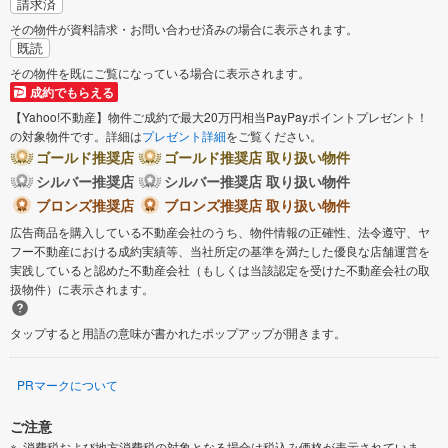
請求済
その物件が資料請求・お問い合わせ済みの場合に表示されます。
既読
その物件を既にご覧になっている場合に表示されます。
成約でもらえる
【Yahoo!不動産】物件ご成約で最大20万円相当PayPayポイントプレゼント！
の対象物件です。詳細は
プレゼント詳細
をご覧ください。
ゴールド推奨店
ゴールド推奨店 取り扱い物件
シルバー推奨店
シルバー推奨店 取り扱い物件
ブロンズ推奨店
ブロンズ推奨店 取り扱い物件
広告商品を購入している不動産会社のうち、物件情報の正確性、法令遵守、ヤ
フー不動産における成約実績等、当社所定の基準を満たした優良な店舗運営を
実践していると認めた不動産会社（もしくは当該認定を受けた不動産会社の取
扱物件）に表示されます。
タップすると用語の意味が書かれたポップアップが開きます。
PRマークについて
ご注意
消費税および地方消費税の対象となる場合は税込み価格が表示されていま