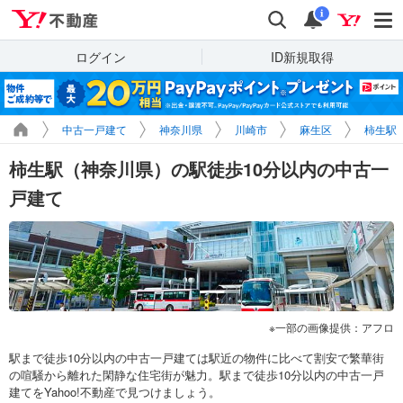
Yahoo!不動産
検索
通知
i
ログイン
ID新規取得
中古一戸建て
神奈川県
川崎市
麻生区
柿生駅
柿生駅（神奈川県）の駅徒歩10分以内の中古一
戸建て
一部の画像提供：アフロ
駅まで徒歩10分以内の中古一戸建ては駅近の物件に比べて割安で繁華街
の喧騒から離れた閑静な住宅街が魅力。駅まで徒歩10分以内の中古一戸
建てをYahoo!不動産で見つけましょう。