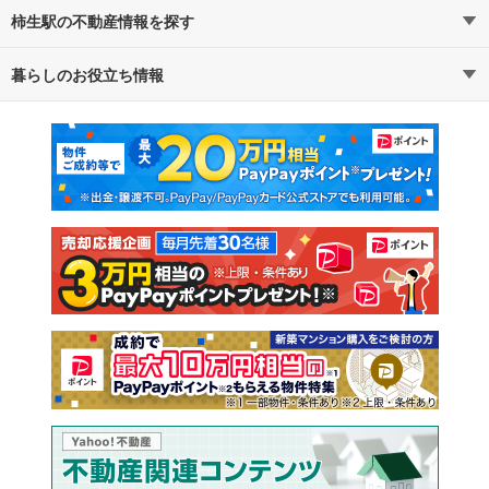
柿生駅の不動産情報を探す
暮らしのお役立ち情報
不動産・住宅
賃貸住宅
マンションカタログ
教えて！住まいの先生
新築マンション
中古マンション
新築一戸建て
中古一戸建て
注文住宅
土地
売却査定