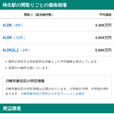
柿生駅の間取りごとの価格相場
間取り（該当物件数）
平均価格
3LDK
（
8
件）
4,368万円
4LDK
（
12
件）
4,859万円
5LDK以上
（
2
件）
5,880万円
物件が所在する市区町村を対象とした平均価格を表示しています。
賃貸中の物件を除いています。
川
川崎市麻生区の学区情報
崎
川崎市麻生区の学区情報は公開されています。小学校が15件、中学校が8件
市
あります。
川崎市麻生区の学区から中古マンションを探す
麻
生
区
周辺環境
に