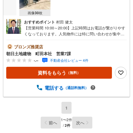
画像
30
枚
おすすめポイント
村田 健太
【営業時間 10:00～20:00】上記時間はお電話が繋がりやす
くなっております。人気物件には特に問い合わせが集中す
るため、お早めにお電話ください。「室内・現地を見学す
る」ボタンよりご予約いただくとご見学がスムーズです。
ブロンズ推奨店
【物件のポイント】～ 軽量鉄骨造、地下室付きとなります
朝日土地建物 町田本社 営業7課
♪角地につき通風・陽当たり良好です♪少しでもご興味がご
-.--
不動産会社レビュー 4件
ざいましたら、お気軽にお問い合わせくださいませ♪【創
業41周年の実績】弊社は1985年町田にて開業し、東京・神
資料をもらう
（無料）
奈川・埼玉エリアに13店舗展開しております。契約件数5万
件を突破し、数多くの実績を積むことによって、様々なご
提案やアドバイスが出来るようになりました。私達はお客
電話する
（通話料無料）
様に安心感をお持ち頂ける自信があります。【とことん納
得】当社では担当営業が物件情報を紹介しておりますが、
その後の物件のご説明、資金計画、税金相談などについて
1
は、上司である担当課長も同席でご説明させていただきま
す。
1
〜
2
件
前へ
次へ
/
2
件