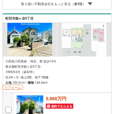
取り扱い不動産会社をもっと見る（
全
1
社
）
町田市能ヶ谷5丁目
小田急小田原線 「柿生」駅 徒歩10分
東京都町田市能ヶ谷5丁目
1995年4月（築32年）
3LDK＋S / 地上2階、地下1階建
土地
150.01m
/
建物
138.34m
2
2
リフォーム
5,980万円
成約でもらえる