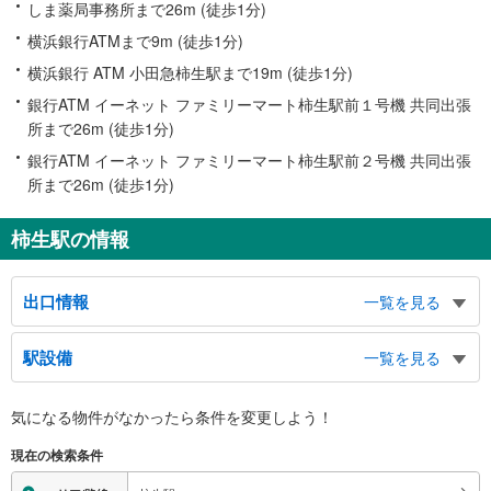
しま薬局事務所まで26m (徒歩1分)
横浜銀行ATMまで9m (徒歩1分)
横浜銀行 ATM 小田急柿生駅まで19m (徒歩1分)
銀行ATM イーネット ファミリーマート柿生駅前１号機 共同出張
所まで26m (徒歩1分)
銀行ATM イーネット ファミリーマート柿生駅前２号機 共同出張
所まで26m (徒歩1分)
柿生駅の情報
出口情報
一覧を見る
北口
駅設備
一覧を見る
バスのりば
南口
バリアフリー状況
気になる物件がなかったら
条件を変更しよう！
バスのりば
※段差なしでの移動経路
（○：有り △：要駅員設備 ×：無し）
現在の検索条件
地上⇔改札⇔ホーム：○
エレベータ