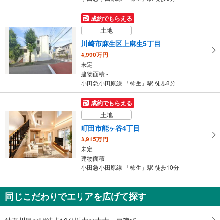
を
マ
成約でもらえる
イ
土地
ペ
川崎市麻生区上麻生5丁目
ー
4,990万円
ジ
未定
に
建物面積 -
保
小田急小田原線 「柿生」駅 徒歩8分
存
す
成約でもらえる
る
土地
町田市能ヶ谷4丁目
3,915万円
未定
建物面積 -
小田急小田原線 「柿生」駅 徒歩10分
同じこだわりでエリアを広げて探す
神奈川県の駅徒歩10分以内の中古一戸建て