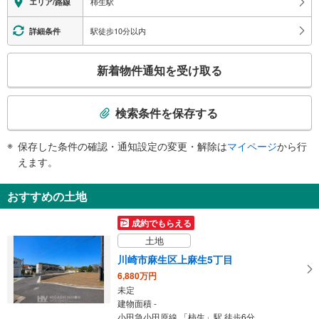
柿生駅
エリア/路線
・各ホーム⇔橋上連絡通路
トイレ
駅徒歩10分以内
詳細条件
《多機能トイレ》
こ
・１番線ホーム
新着物件通知を受け取る
スロープ
の
検
・１番線ホーム⇔南口改札
索
検索条件を保存する
条
件
保存した条件の確認・通知設定の変更・解除は
マイページ
から行
で
えます。
通
知
おすすめの土地
を
受
成約でもらえる
け
土地
取
川崎市麻生区上麻生5丁目
る
6,880万円
・
未定
条
建物面積 -
件
小田急小田原線 「柿生」駅 徒歩6分