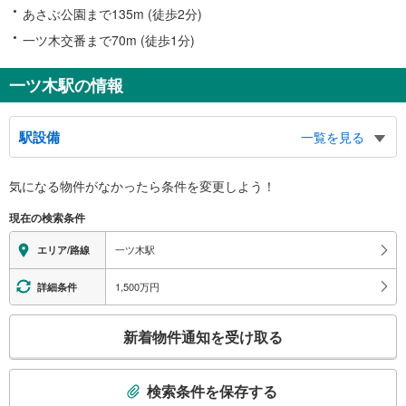
あさぶ公園まで135m (徒歩2分)
一ツ木交番まで70m (徒歩1分)
一ツ木駅の情報
駅設備
一覧を見る
バリアフリー状況
気になる物件がなかったら
条件を変更しよう！
※段差なしでの移動経路
（○：有り △：要駅員設備 ×：無し）
現在の検索条件
地上⇔改札⇔ホーム：○
（※各改札⇔反対側のホームへの改札内移動：×）
一ツ木駅
エリア/路線
トイレ
《多機能トイレ》
1,500万円
詳細条件
・改札外
スロープ
こ
新着物件通知を受け取る
・ホーム⇔改札
の
その他
検
索
・点字案内（券売機）
検索条件を保存する
※駅員無配置駅（連絡先：豊田市駅）
条