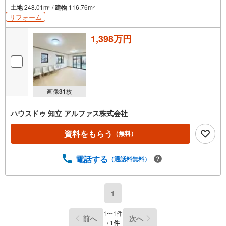
土地
248.01m
/
建物
116.76m
2
2
リフォーム
1,398万円
画像
31
枚
ハウスドゥ 知立 アルファス株式会社
資料をもらう
（無料）
電話する
（通話料無料）
1
1
〜
1
件
前へ
次へ
/
1
件