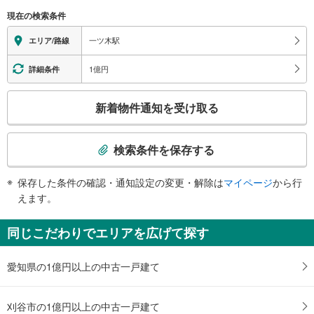
る
現在の検索条件
情
報
一ツ木駅
エリア/路線
1億円
詳細条件
こ
新着物件通知を受け取る
の
検
索
検索条件を保存する
条
件
保存した条件の確認・通知設定の変更・解除は
マイページ
から行
で
えます。
通
知
同じこだわりでエリアを広げて探す
を
受
愛知県の1億円以上の中古一戸建て
け
取
る
刈谷市の1億円以上の中古一戸建て
・