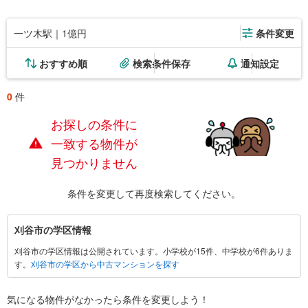
一ツ木駅｜1億円
条件変更
おすすめ順
検索条件保存
通知設定
0
件
お探しの条件に
一致する物件が
見つかりません
条件を変更して再度検索してください。
刈
刈谷市の学区情報
谷
刈谷市の学区情報は公開されています。小学校が15件、中学校が6件ありま
市
す。
刈谷市の学区から中古マンションを探す
に
関
す
気になる物件がなかったら
条件を変更しよう！