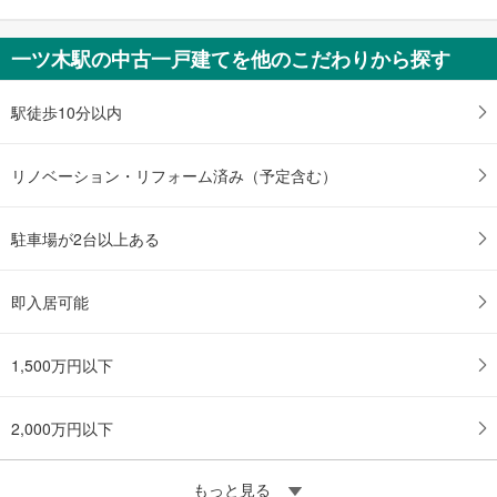
条
件
一ツ木駅の中古一戸建てを他のこだわりから探す
を
マ
駅徒歩10分以内
イ
ペ
ー
リノベーション・リフォーム済み（予定含む）
ジ
に
駐車場が2台以上ある
保
存
す
即入居可能
る
1,500万円以下
2,000万円以下
もっと見る