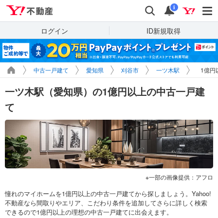
Yahoo!不動産
検索
通知
i
ログイン
ID新規取得
中古一戸建て
愛知県
刈谷市
一ツ木駅
1億円
一ツ木駅（愛知県）の1億円以上の中古一戸建
て
一部の画像提供：アフロ
憧れのマイホームを1億円以上の中古一戸建てから探しましょう。Yahoo!
不動産なら間取りやエリア、こだわり条件を追加してさらに詳しく検索
できるので1億円以上の理想の中古一戸建てに出会えます。