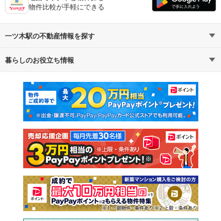
物件比較が手軽にできる
一ツ木駅の不動産情報を探す
暮らしのお役立ち情報
不動産・住宅
賃貸住宅
マンションカタログ
教えて！住まいの先生
新築マンション
中古マンション
新築一戸建て
中古一戸建て
注文住宅
土地
売却査定