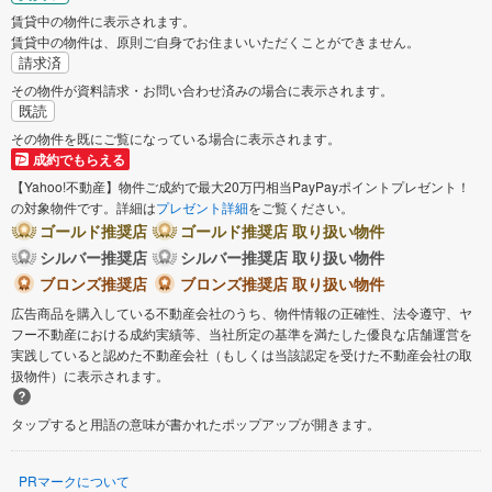
賃貸中の物件に表示されます。
賃貸中の物件は、原則ご自身でお住まいいただくことができません。
請求済
その物件が資料請求・お問い合わせ済みの場合に表示されます。
既読
その物件を既にご覧になっている場合に表示されます。
成約でもらえる
【Yahoo!不動産】物件ご成約で最大20万円相当PayPayポイントプレゼント！
の対象物件です。詳細は
プレゼント詳細
をご覧ください。
ゴールド推奨店
ゴールド推奨店 取り扱い物件
シルバー推奨店
シルバー推奨店 取り扱い物件
ブロンズ推奨店
ブロンズ推奨店 取り扱い物件
広告商品を購入している不動産会社のうち、物件情報の正確性、法令遵守、ヤ
フー不動産における成約実績等、当社所定の基準を満たした優良な店舗運営を
実践していると認めた不動産会社（もしくは当該認定を受けた不動産会社の取
扱物件）に表示されます。
タップすると用語の意味が書かれたポップアップが開きます。
PRマークについて