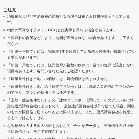
ご注意
消費税および地方消費税の対象となる場合は税込み価格が表示されていま
す。
物件の写真やイラスト、CGなどは実際と異なる場合があります。
市区町村の合併などにより、地図が表示されない場合があります。ご了承く
ださい。
「新築一戸建て」には、完成後1年を経過している未入居物件が掲載されてい
る場合があります。
「新築一戸建て」には、販売住戸が複数の物件は、全ての住戸に該当しない
項目もあります。各問い合わせ先にご確認ください。
「建築条件付き土地」の価格には、建物価格は含まれません。
「建築条件付き土地」の「建物プラン例」は、土地購入者の設計プランの一
例であり、プランの採用可否は任意です。
「土地（建築条件なし）」の「建物プラン例」に関して、そのプラン例は特
定の建築請負会社によるもので、 当該建築請負会社以外で建てた場合、同様
のものが同価格で建てられるとは限りません。また、建築請負会社を特定す
るものではありません。
お客様が入力する個人情報を含むお問い合わせデータは、当該物件の取扱会
社に送信され、そこで管理されます。
お問い合わせをされたお客様へは、取扱会社がご連絡いたします。