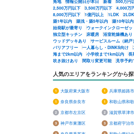
角地
情報公開日が本日
新着
500万円
2,500万円以下
3,500万円以下
4,000
8,000万円以下
1億円以上
1LDK
2LD
築1年以内
築浅・築5年以内
築10年以内
始発駅が最寄り
ウォークインクローゼッ
独立型キッチン
床暖房
浴室乾燥機あり
ウッドデッキあり
サービスルーム（納戸
バリアフリー
一人暮らし・DINKS向け
海まで2km以内
小学校まで1km以内
長
吹き抜けあり
間取り変更可能
見学予約
人気のエリアをランキングから探
大阪府東大阪市
兵庫県姫路
奈良県奈良市
和歌山県和
京都市左京区
滋賀県草津
神戸市東灘区
京都府宇治
奈良県香芝市
和歌山県紀