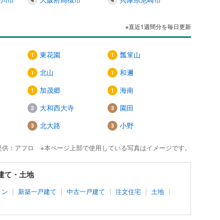
※直近1週間分を毎日更新
東花園
瓢箪山
北山
和邇
加茂郷
海南
大和西大寺
園田
北大路
小野
提供：アフロ ※本ページ上部で使用している写真はイメージです。
戸建て・土地
ョン
新築一戸建て
中古一戸建て
注文住宅
土地