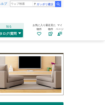
ヘルプ
ガッポリ建設
検索
お気に入り
最近見た
マイ
知る
物件
物件
ページ
タログ/質問