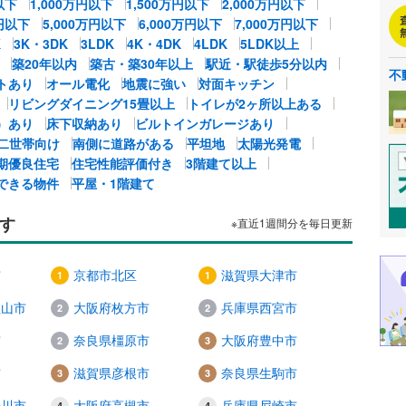
以下
1,000万円以下
1,500万円以下
2,000万円以下
万円以下
5,000万円以下
6,000万円以下
7,000万円以下
K
3K・3DK
3LDK
4K・4DK
4LDK
5LDK以上
築20年以内
築古・築30年以上
駅近・駅徒歩5分以内
不
トあり
オール電化
地震に強い
対面キッチン
リビングダイニング15畳以上
トイレが2ヶ所以上ある
）あり
床下収納あり
ビルトインガレージあり
二世帯向け
南側に道路がある
平坦地
太陽光発電
期優良住宅
住宅性能評価付き
3階建て以上
できる物件
平屋・1階建て
す
※直近1週間分を毎日更新
市
京都市北区
滋賀県大津市
歌山市
大阪府枚方市
兵庫県西宮市
市
奈良県橿原市
大阪府豊中市
市
滋賀県彦根市
奈良県生駒市
の川市
大阪府高槻市
兵庫県尼崎市