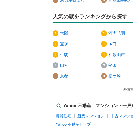
人気の駅をランキングから探す
大阪
河内花園
宝塚
塚口
生駒
和歌山市
山科
堅田
京都
松ケ崎
画像
Yahoo!不動産 マンション・一
賃貸住宅
新築マンション
中古マンシ
Yahoo!不動産トップ