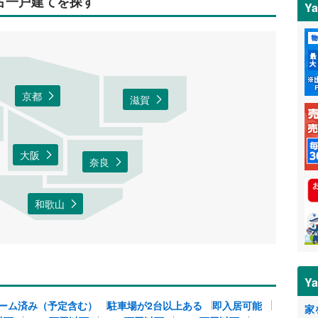
中古一戸建てを探す
Y
京都
滋賀
大阪
奈良
和歌山
Y
ーム済み（予定含む）
駐車場が2台以上ある
即入居可能
家