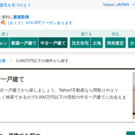
Yahoo! JAPAN
援先を見つけよう
と便利に
新規取得
［おトク］10％OFFクーポンあります
買う
建てる
売る
ョン
新築一戸建て
中古一戸建て
注文住宅
土地
売却査定
カ
近畿
3,000万円以下の物件から探す
古一戸建て
中古一戸建てから探しましょう。Yahoo!不動産なら間取りやエリ
く検索できるので3,000万円以下の理想の中古一戸建てに出会えま