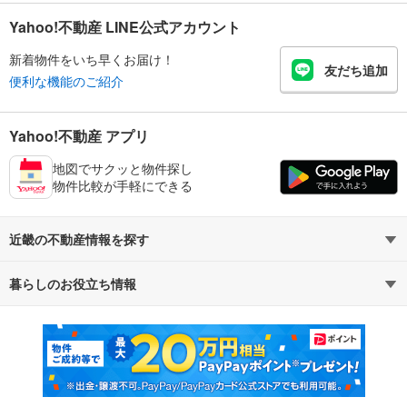
Yahoo!不動産 LINE公式アカウント
新着物件をいち早くお届け！
友だち追加
便利な機能のご紹介
Yahoo!不動産 アプリ
地図でサクッと物件探し
物件比較が手軽にできる
近畿の不動産情報を探す
暮らしのお役立ち情報
不動産・住宅
賃貸住宅
マンションカタログ
教えて！住まいの先生
新築マンション
中古マンション
新築一戸建て
中古一戸建て