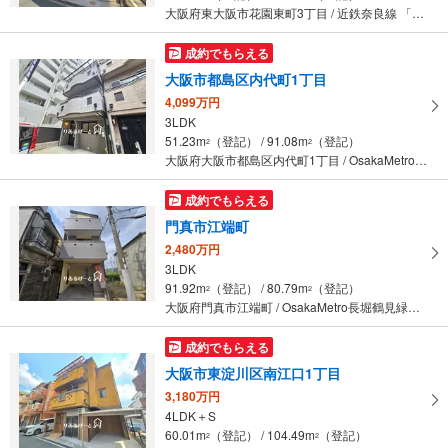
大阪府東大阪市花園東町3丁目 / 近鉄奈良線 「東花園」駅 徒歩7分
成約でもらえる
大阪市都島区内代町1丁目
4,099万円
3LDK
51.23m
（登記） / 91.08m
（登記）
2
2
大阪府大阪市都島区内代町1丁目 / OsakaMetro谷町線 「野江内代」駅 徒歩6分
成約でもらえる
門真市江端町
2,480万円
3LDK
91.92m
（登記） / 80.79m
（登記）
2
2
大阪府門真市江端町 / OsakaMetro長堀鶴見緑地線 「門真南」駅 徒歩31分
成約でもらえる
大阪市東淀川区南江口1丁目
3,180万円
4LDK＋S
60.01m
（登記） / 104.49m
（登記）
2
2