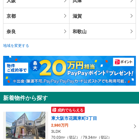
大阪
兵庫
京都
滋賀
奈良
和歌山
地域を変更する
新着物件から探す
成約でもらえる
東大阪市花園東町3丁目
2,980万円
3LDK
70.03m
（登記） / 79.34m
（登記）
2
2