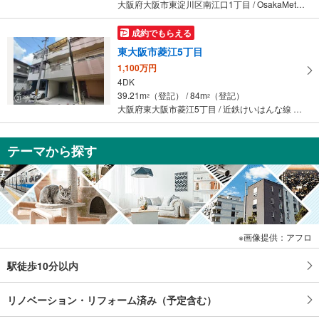
大阪府大阪市東淀川区南江口1丁目 / OsakaMetro今里筋線 「瑞光四丁目」駅 徒歩10分
成約でもらえる
東大阪市菱江5丁目
1,100万円
4DK
39.21m
（登記） / 84m
（登記）
2
2
大阪府東大阪市菱江5丁目 / 近鉄けいはんな線 「荒本」駅 徒歩13分
テーマから探す
画像提供：アフロ
駅徒歩10分以内
リノベーション・リフォーム済み（予定含む）