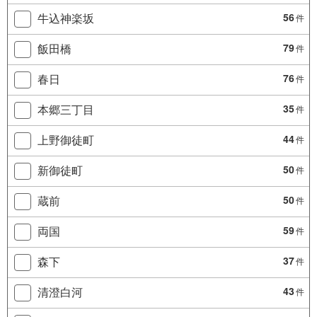
牛込神楽坂
56
件
飯田橋
79
件
春日
76
件
本郷三丁目
35
件
上野御徒町
44
件
新御徒町
50
件
蔵前
50
件
両国
59
件
森下
37
件
清澄白河
43
件