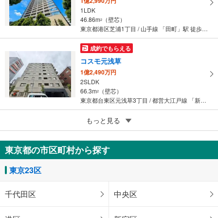
1億2,990万円
1LDK
46.86m
（壁芯）
2
東京都港区芝浦1丁目 / 山手線 「田町」駅 徒歩10分
成約でもらえる
コスモ元浅草
1億2,490万円
2SLDK
66.3m
（壁芯）
2
東京都台東区元浅草3丁目 / 都営大江戸線 「新御徒町」駅 徒歩5分
もっと見る
成約でもらえる
マイファリエ・エレガンテ
5,980万円
東京都の市区町村から探す
2LDK
51.66m
（壁芯）
2
東京23区
東京都豊島区長崎4丁目 / 西武池袋線 「東長崎」駅 徒歩5分
成約でもらえる
千代田区
中央区
中村橋シティハウス
5,780万円