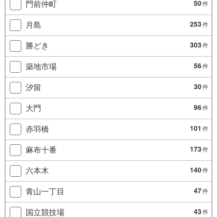
門前仲町
50
件
月島
253
件
勝どき
303
件
築地市場
56
件
汐留
30
件
大門
96
件
赤羽橋
101
件
麻布十番
173
件
六本木
140
件
青山一丁目
47
件
国立競技場
43
件