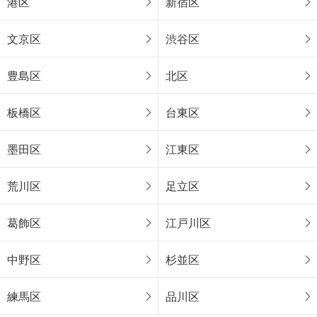
港区
新宿区
2LDK
53.54m
（壁芯）
2
文京区
渋谷区
東京都練馬区中村北2丁目 / 西武池袋線 「中村橋」駅 徒歩8分
豊島区
北区
板橋区
台東区
墨田区
江東区
荒川区
足立区
葛飾区
江戸川区
中野区
杉並区
練馬区
品川区