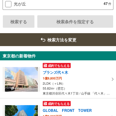
光が丘
47
件
検索する
検索条件を指定する
検索方法を変更
東京都の新着物件
成約でもらえる
ブランズ代々木
1億9,800万円
2LDK（＋LIN）
55.82m
（壁芯）
2
東京都渋谷区代々木1丁目 / 山手線 「代々木」駅 徒歩1分
成約でもらえる
GLOBAL FRONT TOWER