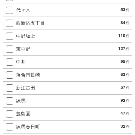
代々木
53
件
西新宿五丁目
84
件
中野坂上
110
件
東中野
127
件
中井
95
件
落合南長崎
63
件
新江古田
57
件
練馬
92
件
豊島園
47
件
練馬春日町
32
件