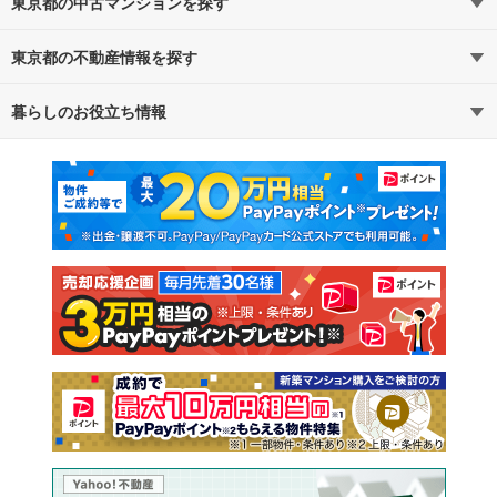
東京都の中古マンションを探す
東京都の不動産情報を探す
路線・駅から探す
地域から探す
暮らしのお役立ち情報
不動産・住宅
賃貸住宅
通勤・通学時間から探す
地図から探す
マンションカタログ
教えて！住まいの先生
新築マンション
中古マンション
新築一戸建て
中古一戸建て
注文住宅
土地
売却査定