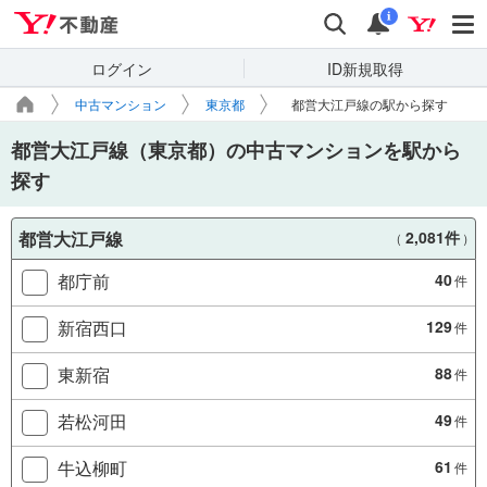
Yahoo!不動産
検索
通知
i
ログイン
ID新規取得
中古マンション
東京都
都営大江戸線の駅から探す
都営大江戸線（東京都）の中古マンションを駅から
探す
都営大江戸線
2,081件
（
）
都庁前
40
件
新宿西口
129
件
東新宿
88
件
若松河田
49
件
牛込柳町
61
件