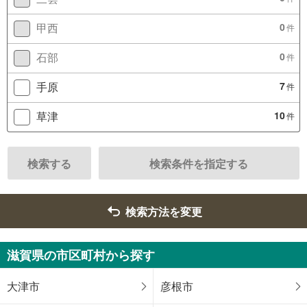
甲西
0
件
石部
0
件
手原
7
件
草津
10
件
検索する
検索条件を指定する
検索方法を変更
滋賀県の市区町村から探す
大津市
彦根市