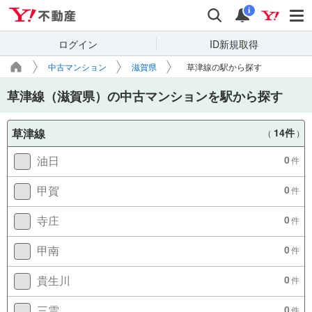
Yahoo!不動産
検索
通知
i
ログイン
ID新規取得
中古マンション
滋賀県
草津線の駅から探す
草津線（滋賀県）の中古マンションを駅から探す
草津線
14件
（
）
油日
0
件
甲賀
0
件
寺庄
0
件
甲南
0
件
貴生川
0
件
三雲
0
件