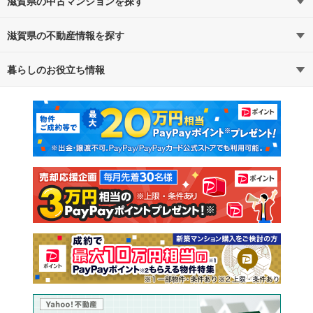
滋賀県の中古マンションを探す
滋賀県の不動産情報を探す
路線・駅から探す
地域から探す
暮らしのお役立ち情報
不動産・住宅
賃貸住宅
通勤・通学時間から探す
地図から探す
マンションカタログ
教えて！住まいの先生
新築マンション
中古マンション
新築一戸建て
中古一戸建て
注文住宅
土地
売却査定