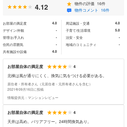
物件の評価
16件
4.12
物件コメント
16件
4.0
4.0
お部屋の満足度
周辺施設・交通
-
5.0
デザイン/外観
子育て/生活環境
-
-
管理/お手入れ
治安・安全
-
-
住民の雰囲気
地域のコミュニティ
4.0
共有施設や設備
4
お部屋自体の満足度
北棟は風が通りにくく、換気に気をつける必要がある。
居住者・所有者さん（元居住者・元所有者さんを含む）
2021年09月16日に投稿
情報提供元：マンションレビュー
4
お部屋自体の満足度
天井は高め。バリアフリー。24時間換気あり。