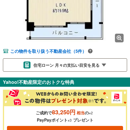
この物件を取り扱う不動産会社（5件）
住宅ローン 月々の支払い目安を見る
支払いの目安をシミュレーションすることができます。
Yahoo!不動産限定のおトクな特典
％
金利
83,250円
ご成約で
相当
の
※2
0.01%
14.99%
PayPayポイント
プレゼント
※3