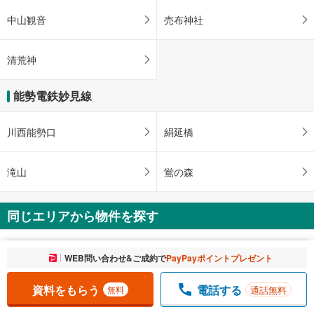
中山観音
売布神社
清荒神
能勢電鉄妙見線
川西能勢口
絹延橋
滝山
鴬の森
同じエリアから物件を探す
兵庫県
お気に入りに追加しました。
WEB問い合わせ&ご成約で
PayPayポイントプレゼント
一覧を開く
資料をもらう
電話する
宝塚市
通話無料
無料