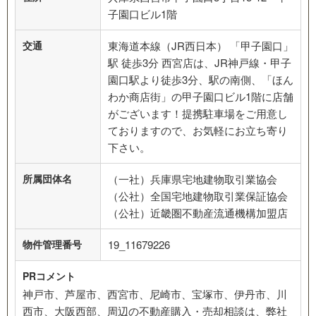
子園口ビル1階
交通
東海道本線（JR西日本） 「甲子園口」
駅 徒歩3分 西宮店は、JR神戸線・甲子
園口駅より徒歩3分、駅の南側、「ほん
わか商店街」の甲子園口ビル1階に店舗
がございます！提携駐車場をご用意し
ておりますので、お気軽にお立ち寄り
下さい。
所属団体名
（一社）兵庫県宅地建物取引業協会
（公社）全国宅地建物取引業保証協会
（公社）近畿圏不動産流通機構加盟店
物件管理番号
19_11679226
PRコメント
神戸市、芦屋市、西宮市、尼崎市、宝塚市、伊丹市、川
西市、大阪西部、周辺の不動産購入・売却相談は、弊社