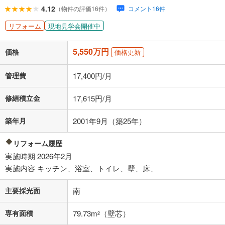
ローン返済額
144,069
円
（頭金比率
0
%
）
4.12
（物件の評価16件）
コメント16件
＋修繕積立金
17,615
円
＋管理費
17,400
円
リフォーム
現地見学会開催中
「金利」については、ご利用を予定されている金融機関等にご確認の
5,550万円
上、ご自身での入力をお願いいたします。初期設定で自動入力されてい
価格
価格更新
る値は、実際の金融機関等における貸出金利とは何ら関係がなく、実際
の金融機関等における貸出金利を何ら保証するものではありません。返
管理費
17,400円/月
済方法「元利均等返済」にて算出しております。入力された金利を35年
適用した場合の計算結果を表示しています。
修繕積立金
17,615円/月
その他月額費用や、初期費用がかかります。ご注意ください。実際にお
借り入れの際は各金融機関等に、必ずご自身でご確認をお願いいたしま
す。
築年月
2001年9月（築25年）
条件によってお借り入れができないことがあります。
リフォーム履歴
不動産会社に購入相談をする
無料
実施時期 2026年2月
実施内容 キッチン、浴室、トイレ、壁、床、
閉じる
主要採光面
南
専有面積
79.73m
（壁芯）
2