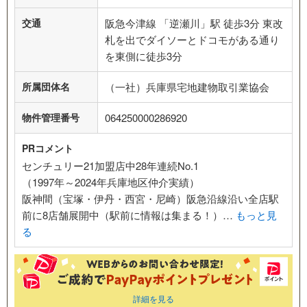
交通
阪急今津線 「逆瀬川」駅 徒歩3分 東改
札を出でダイソーとドコモがある通り
を東側に徒歩3分
所属団体名
（一社）兵庫県宅地建物取引業協会
物件管理番号
064250000286920
PRコメント
センチュリー21加盟店中28年連続No.1
（1997年～2024年兵庫地区仲介実績）
阪神間（宝塚・伊丹・西宮・尼崎）阪急沿線沿い全店駅
前に8店舗展開中（駅前に情報は集まる！）…
もっと見
る
詳細を見る