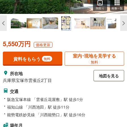
間取り
画像一覧
5,550万円
価格更新
室内･現地を見学する
資料をもらう
無料
無料
所在地
地図を見る
兵庫県宝塚市雲雀丘2丁目
交通
阪急宝塚本線 「雲雀丘花屋敷」駅 徒歩1分
福知山線 「川西池田」駅 徒歩11分
能勢電鉄妙見線 「川西能勢口」駅 徒歩16分
築年月