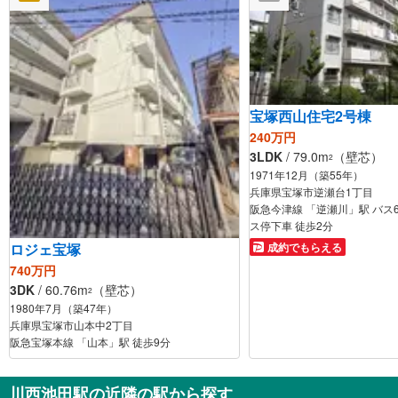
宝塚西山住宅2号棟
240万円
3LDK
/ 79.0m
（壁芯）
2
1971年12月（築55年）
兵庫県宝塚市逆瀬台1丁目
阪急今津線 「逆瀬川」駅 バス6
ス停下車 徒歩2分
成約でもらえる
ロジェ宝塚
740万円
3DK
/ 60.76m
（壁芯）
2
1980年7月（築47年）
兵庫県宝塚市山本中2丁目
阪急宝塚本線 「山本」駅 徒歩9分
川西池田駅の近隣の駅から探す