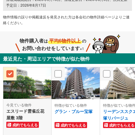
予定日：2026年8月17日
物件情報の誤りや掲載違反を発⾒された方は各会社の物件詳細ページよりご連
絡ください。
物件購入者
平均6物件以上
は
の
お問い合わせをしています
※1
最近見た・周辺エリアで特徴が似た物件
今見ている物件
特徴が似ている物
特徴が似ている物件
エスリード雲雀丘花
リーデンススク
グラン・ブルー宝塚
屋敷 3階
塚リバージュ
成約でもらえる
成約でもらえる
成約でもらえる