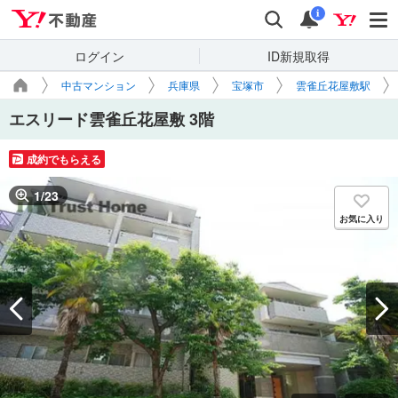
Yahoo!不動産
検索
通知
i
ログイン
ID新規取得
中古マンション
兵庫県
宝塚市
雲雀丘花屋敷駅
エスリード雲雀丘花屋敷 3階
成約でもらえる
1
/
23
お気に入り