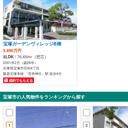
宝塚ガーデンヴィレッジB棟
3,890万円
3LDK
/ 76.65m
（壁芯）
2
2001年2月（築26年）
兵庫県宝塚市売布4丁目
阪急宝塚本線 「売布神社」駅 徒歩4分
成約でもらえる
宝塚市の人気物件をランキングから探す
1
2