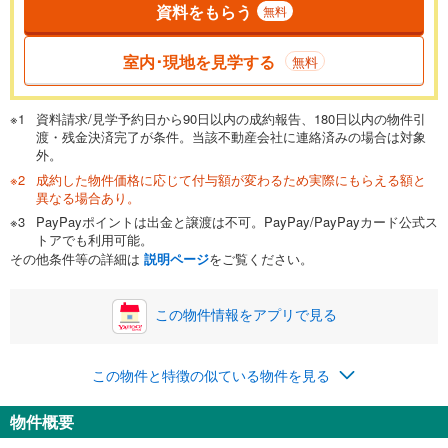
資料をもらう
無料
返済期間
一般的には最長35年まで借り入れ可能です。多くの金融機関
室内･現地を見学する
無料
が完済時の年齢は80歳までを条件としています。
万円
頭金
閉じる
資料請求/見学予約日から90日以内の成約報告、180日以内の物件引
渡・残金決済完了が条件。当該不動産会社に連絡済みの場合は対象
外。
成約した物件価格に応じて付与額が変わるため実際にもらえる額と
0万円
5,550万円
異なる場合あり。
自己資金から住宅購入にかけられる金額を入力してくださ
PayPayポイントは出金と譲渡は不可。PayPay/PayPayカード公式ス
い。一般的には物件価格の2割までが目安です。
万円
トアでも利用可能。
ボーナス
閉じる
/回
その他条件等の詳細は
説明ページ
をご覧ください。
この物件情報をアプリで見る
0円
5,550万円
年2回払いを想定しています。毎月の返済額に加えて、ボー
この物件と特徴の似ている物件を見る
ナス時の増額分（1回分）を入力してください。
ボーナス払いの限度額は金融機関によって異なります。
物件概要
179,084
円
/月
月々の返済額
閉じる