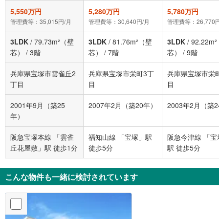
5,550万円
5,280万円
5,780万円
管理費等：35,015円/月
管理費等：30,640円/月
管理費等：26,770
3LDK
/
79.73m²（壁
3LDK
/
81.76m²（壁
3LDK
/
92.22m
芯）
/
3階
芯）
/
7階
芯）
/
9階
兵庫県宝塚市雲雀丘2
兵庫県宝塚市栄町3丁
兵庫県宝塚市栄
丁目
目
目
2001年9月（築25
2007年2月（築20年）
2003年2月（築
年）
阪急宝塚本線 「雲雀
福知山線 「宝塚」駅
阪急今津線 「宝
丘花屋敷」駅 徒歩1分
徒歩5分
駅 徒歩5分
こんな物件も一緒に検討されています