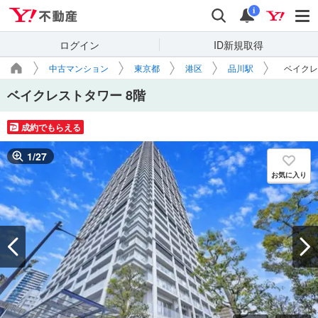
Yahoo!不動産
検索
通知
i
ログイン
ID新規取得
中古マンション
東京都
港区
品川駅
ベイクレ
ベイクレストタワー 8階
成約でもらえる
1
/
27
お気に入り