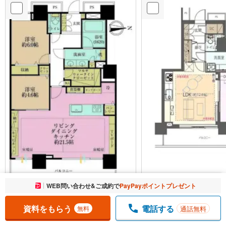
ベイクレストタワー
お気に入りに追加しました。
WEB問い合わせ&ご成約で
PayPayポイントプレゼント
一覧を開く
9,199万円
ベイクレストタワー
1LDK
/ 47.91m
（壁芯）
2
1億7,000万円、1億7,500万円
資料をもらう
電話する
通話無料
無料
2005年8月（築22年）
2LDK
/ 81.2m
（壁芯）
2
東京都港区港南3丁目