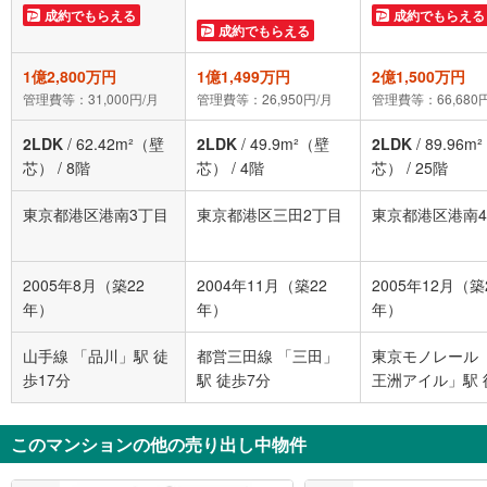
成約でもらえる
成約でもらえる
成約でもらえる
1億2,800万円
1億1,499万円
2億1,500万円
管理費等：31,000円/月
管理費等：26,950円/月
管理費等：66,680
2LDK
/
62.42m²（壁
2LDK
/
49.9m²（壁
2LDK
/
89.96m
芯）
/
8階
芯）
/
4階
芯）
/
25階
東京都港区港南3丁目
東京都港区三田2丁目
東京都港区港南
2005年8月（築22
2004年11月（築22
2005年12月（築
年）
年）
年）
山手線 「品川」駅 徒
都営三田線 「三田」
東京モノレール 
歩17分
駅 徒歩7分
王洲アイル」駅 
分
このマンションの他の売り出し中物件