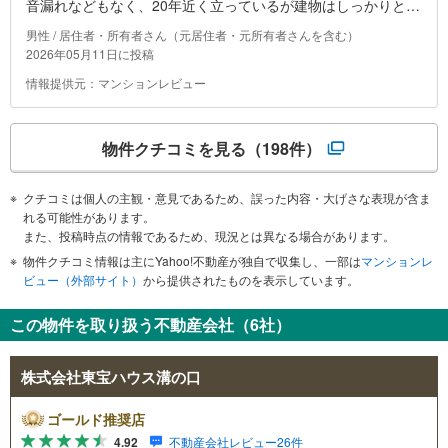
音漏れなどもなく、20年近く立っているが建物はしっかりとし
ている印象。多くが何かしらリフォームをしている印象があり
男性 / 居住者・所有者さん（元居住者・元所有者さんを含む）
綺麗である。ベランダ部分や窓なども掃除も定期的に入る。
2026年05月11日に投稿
情報提供元：マンションレビュー
物件クチコミを見る
（198件）
クチコミは個人の主観・意見であるため、誤った内容・大げさな表現が含ま
れる可能性があります。
また、投稿時点の情報であるため、現況とは異なる場合があります。
物件クチコミ情報は主にYahoo!不動産が独自で収集し、一部は
マンションレ
ビュー（外部サイト）
から提供されたものを表示しています。
この物件を取り扱う不動産会社（6社）
株式会社東宝ハウス溝の口
ゴールド推奨店
4.92
不動産会社レビュー26件