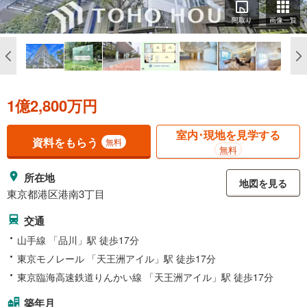
間取り
画像一覧
1億2,800万円
室内･現地を見学する
資料をもらう
無料
無料
所在地
地図を見る
東京都港区港南3丁目
交通
山手線 「品川」駅 徒歩17分
東京モノレール 「天王洲アイル」駅 徒歩17分
東京臨海高速鉄道りんかい線 「天王洲アイル」駅 徒歩17分
築年月