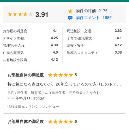
物件の評価
217件
3.91
物件コメント
198件
4.1
3.63
お部屋の満足度
周辺施設・交通
4.25
4.1
デザイン/外観
子育て/生活環境
4.38
4.12
管理/お手入れ
治安・安全
4.0
3.38
住民の雰囲気
地域のコミュニティ
4.12
共有施設や設備
5
お部屋自体の満足度
特に気になる点はないが、20年立っているので入り口のドアは
取り替えてもいいかもしれない。(支障は全くないが、外廊下
男性 / 居住者・所有者さん（元居住者・元所有者さんを含む）
ということもあり風の音が少々聞こえる時もあるか)、程度
2026年05月11日に投稿
情報提供元：マンションレビュー
5
お部屋自体の満足度