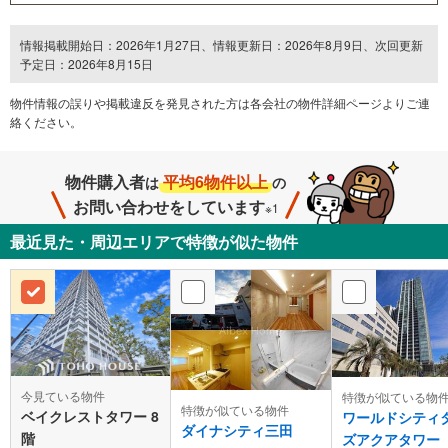
情報掲載開始日：2026年1月27日、情報更新日：2026年8月9日、次回更新
予定日：2026年8月15日
物件情報の誤りや掲載違反を発⾒された方は各会社の物件詳細ページよりご連
絡ください。
物件購入者
平均6物件以上
は
の
お問い合わせをしています
※1
最近見た・周辺エリアで特徴が似た物件
今見ている物件
特徴が似ている物
特徴が似ている物件
ベイクレストタワー 8
ワールドシティ
ダイナシティ三田
階
ズアクアタワー