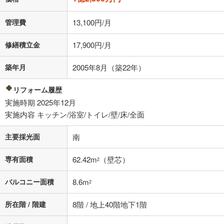
る値は、実際の金融機関等における貸出金利とは何ら関係がなく、実際
の金融機関等における貸出金利を何ら保証するものではありません。返
管理費
13,100円/月
済方法「元利均等返済」にて算出しております。入力された金利を35年
適用した場合の計算結果を表示しています。
修繕積立金
17,900円/月
その他月額費用や、初期費用がかかります。ご注意ください。実際にお
借り入れの際は各金融機関等に、必ずご自身でご確認をお願いいたしま
す。
築年月
2005年8月（築22年）
条件によってお借り入れができないことがあります。
リフォーム履歴
不動産会社に購入相談をする
無料
実施時期 2025年12月
実施内容 キッチン/浴室/トイレ/壁/床/全面
閉じる
主要採光面
南
専有面積
62.42m
（壁芯）
2
バルコニー面積
8.6m
2
所在階 / 階建
8階 / 地上40階地下1階