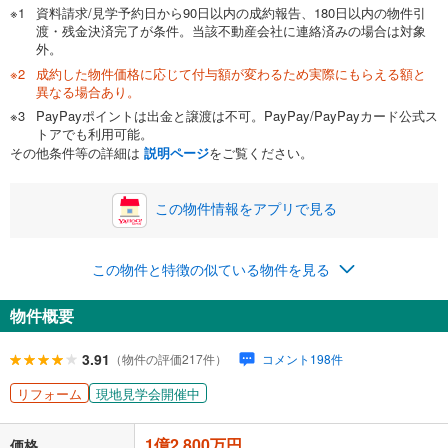
資料請求/見学予約日から90日以内の成約報告、180日以内の物件引
渡・残金決済完了が条件。当該不動産会社に連絡済みの場合は対象
外。
成約した物件価格に応じて付与額が変わるため実際にもらえる額と
0万円
1億2,800万円
異なる場合あり。
自己資金から住宅購入にかけられる金額を入力してくださ
PayPayポイントは出金と譲渡は不可。PayPay/PayPayカード公式ス
い。一般的には物件価格の2割までが目安です。
万円
トアでも利用可能。
ボーナス
閉じる
/回
その他条件等の詳細は
説明ページ
をご覧ください。
この物件情報をアプリで見る
0円
1億2,800万円
年2回払いを想定しています。毎月の返済額に加えて、ボー
この物件と特徴の似ている物件を見る
ナス時の増額分（1回分）を入力してください。
ボーナス払いの限度額は金融機関によって異なります。
物件概要
363,269
円
/月
月々の返済額
閉じる
ローン返済額
332,269
円
（頭金比率
0
%
）
3.91
（物件の評価217件）
コメント198件
＋修繕積立金
17,900
円
＋管理費
13,100
円
リフォーム
現地見学会開催中
「金利」については、ご利用を予定されている金融機関等にご確認の
1億2,800万円
上、ご自身での入力をお願いいたします。初期設定で自動入力されてい
価格