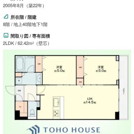
2005年8月（築22年）
所在階 / 階建
8階 / 地上40階地下1階
間取り図 / 専有面積
2LDK / 62.42m
（壁芯）
2