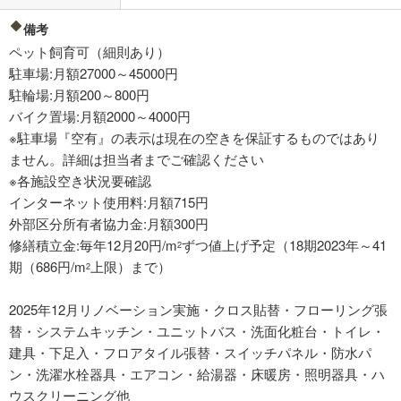
備考
ペット飼育可（細則あり）
駐車場:月額27000～45000円
駐輪場:月額200～800円
バイク置場:月額2000～4000円
※駐車場『空有』の表示は現在の空きを保証するものではあり
ません。詳細は担当者までご確認ください
※各施設空き状況要確認
インターネット使用料:月額715円
外部区分所有者協力金:月額300円
修繕積立金:毎年12月20円/m
ずつ値上げ予定（18期2023年～41
2
期（686円/m
上限）まで）
2
2025年12月リノベーション実施・クロス貼替・フローリング張
替・システムキッチン・ユニットバス・洗面化粧台・トイレ・
建具・下足入・フロアタイル張替・スイッチパネル・防水パ
ン・洗濯水栓器具・エアコン・給湯器・床暖房・照明器具・ハ
ウスクリーニング他