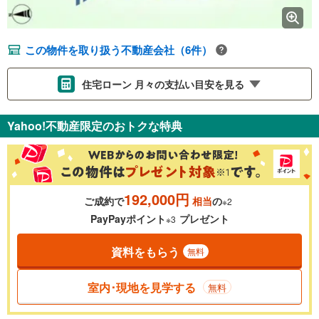
この物件を取り扱う不動産会社（6件）
住宅ローン 月々の支払い目安を見る
支払いの目安をシミュレーションすることができます。
Yahoo!不動産限定のおトクな特典
％
金利
192,000円
ご成約で
相当
の
※2
0.01%
14.99%
PayPayポイント
プレゼント
※3
資料をもらう
無料
返済期間
一般的には最長35年まで借り入れ可能です。多くの金融機関
室内･現地を見学する
無料
が完済時の年齢は80歳までを条件としています。
万円
頭金
閉じる