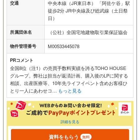
交通
中央本線（JR東日本） 「阿佐ケ谷」駅
徒歩2分 JR中央線及び総武線（土日祭
日）
所属団体名
（公社）全国宅地建物取引業保証協会
物件管理番号
M00533445078
PRコメント
全国8位（注1）の売買手数料実績を誇るTOHO HOUSE
グループ。弊社は担当が返済計画、購入後のLPに関する
相談、出産医療等、10年先ライフイベント含めお客様ひ
とり一人にあわせコ…
もっと見る
詳細を見る
資料をもらう
無料