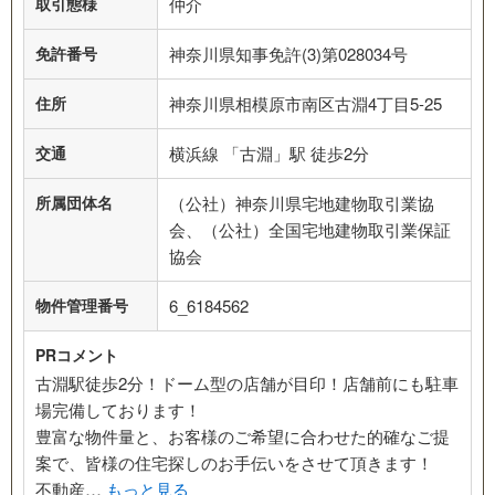
取引態様
仲介
免許番号
神奈川県知事免許(3)第028034号
住所
神奈川県相模原市南区古淵4丁目5-25
交通
横浜線 「古淵」駅 徒歩2分
所属団体名
（公社）神奈川県宅地建物取引業協
会、（公社）全国宅地建物取引業保証
協会
物件管理番号
6_6184562
PRコメント
古淵駅徒歩2分！ドーム型の店舗が目印！店舗前にも駐車
場完備しております！
豊富な物件量と、お客様のご希望に合わせた的確なご提
案で、皆様の住宅探しのお手伝いをさせて頂きます！
不動産…
もっと見る