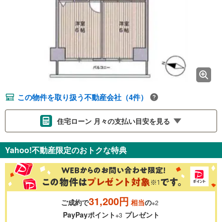
この物件を取り扱う不動産会社（4件）
住宅ローン 月々の支払い目安を見る
支払いの目安をシミュレーションすることができます。
Yahoo!不動産限定のおトクな特典
％
金利
31,200円
ご成約で
相当
の
※2
0.01%
14.99%
PayPayポイント
プレゼント
※3