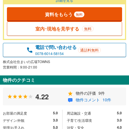
詳細を見る
資料をもらう
無料
室内･現地を見学する
無料
電話で問い合わせる
通話料無料
0078-6014-58154
株式会社住まいの広場TOWNS
営業時間：9:00-21:00
物件のクチコミ
物件の評価
9件
4.22
物件コメント
10件
5.0
5.0
お部屋の満足度
周辺施設・交通
3.0
3.0
デザイン/外観
子育て/生活環境
5.0
4.0
管理/お手入れ
治安・安全