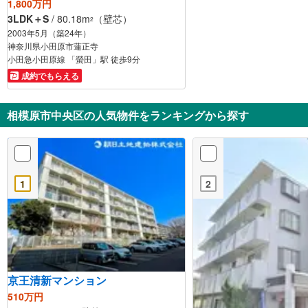
1,800万円
3LDK＋S
/ 80.18m
（壁芯）
2
2003年5月（築24年）
神奈川県小田原市蓮正寺
小田急小田原線 「螢田」駅 徒歩9分
成約でもらえる
相模原市中央区の人気物件をランキングから探す
1
2
京王清新マンション
510万円