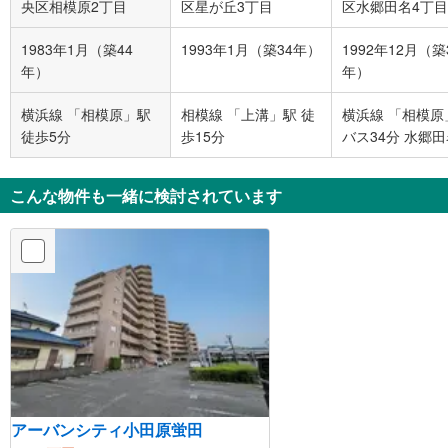
央区相模原2丁目
区星が丘3丁目
区水郷田名4丁目
1983年1月（築44
1993年1月（築34年）
1992年12月（築
年）
年）
横浜線 「相模原」駅
相模線 「上溝」駅 徒
横浜線 「相模原
徒歩5分
歩15分
バス34分 水郷田
ス停下車 徒歩8
こんな物件も一緒に検討されています
アーバンシティ小田原蛍田