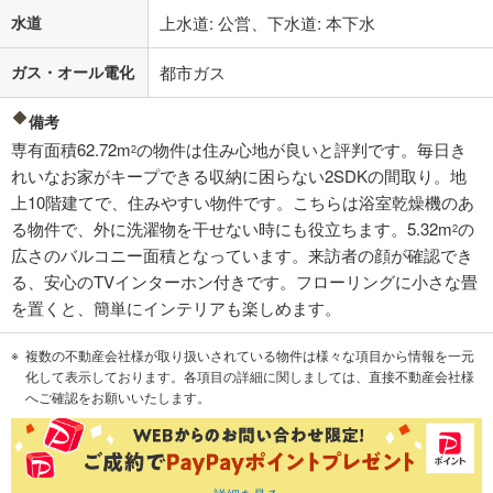
水道
上水道: 公営、下水道: 本下水
ガス・オール電化
都市ガス
備考
専有面積62.72m
の物件は住み心地が良いと評判です。毎日き
2
れいなお家がキープできる収納に困らない2SDKの間取り。地
上10階建てで、住みやすい物件です。こちらは浴室乾燥機のあ
る物件で、外に洗濯物を干せない時にも役立ちます。5.32m
の
2
広さのバルコニー面積となっています。来訪者の顔が確認でき
る、安心のTVインターホン付きです。フローリングに小さな畳
を置くと、簡単にインテリアも楽しめます。
複数の不動産会社様が取り扱いされている物件は様々な項目から情報を一元
化して表示しております。各項目の詳細に関しましては、直接不動産会社様
へご確認をお願いいたします。