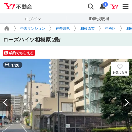
Yahoo!不動産
検索
通知
i
ログイン
ID新規取得
中古マンション
神奈川県
相模原市
中央区
相
ローズハイツ相模原 2階
成約でもらえる
1
/
28
お気に入り