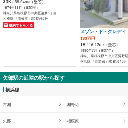
3DK
/ 58.94m
（壁芯）
2
1974年11月（築52年）
神奈川県相模原市中央区清新5丁目
相模線 「南橋本」駅 徒歩5分
成約でもらえる
メゾン・ド・クレディ
183万円
1R
/ 16.12m
（壁芯）
2
1990年7月（築37年）
神奈川県相模原市中央区淵野辺
横浜線 「淵野辺」駅 徒歩13分
矢部駅の近隣の駅から探す
横浜線
古淵
淵野辺
矢部
相模原