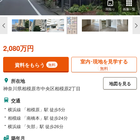
間取り
画像一覧
2,080万円
室内･現地を見学する
資料をもらう
無料
無料
所在地
地図を見る
神奈川県相模原市中央区相模原2丁目
交通
横浜線 「相模原」駅 徒歩5分
相模線 「南橋本」駅 徒歩24分
横浜線 「矢部」駅 徒歩26分
築年月