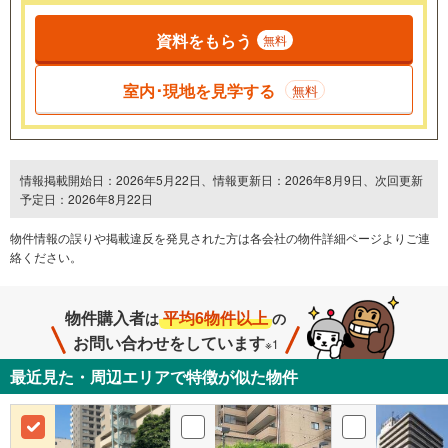
資料をもらう
無料
室内･現地を見学する
無料
情報掲載開始日：2026年5月22日、情報更新日：2026年8月9日、次回更新
予定日：2026年8月22日
物件情報の誤りや掲載違反を発⾒された方は各会社の物件詳細ページよりご連
絡ください。
物件購入者
平均6物件以上
は
の
お問い合わせをしています
※1
最近見た・周辺エリアで特徴が似た物件