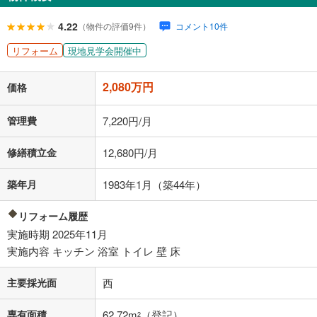
閉じる
ローン返済額
53,993
円
（頭金比率
0
%
）
4.22
（物件の評価9件）
コメント10件
＋修繕積立金
12,680
円
＋管理費
7,220
円
リフォーム
現地見学会開催中
「金利」については、ご利用を予定されている金融機関等にご確認の
2,080万円
上、ご自身での入力をお願いいたします。初期設定で自動入力されてい
価格
る値は、実際の金融機関等における貸出金利とは何ら関係がなく、実際
の金融機関等における貸出金利を何ら保証するものではありません。返
管理費
7,220円/月
済方法「元利均等返済」にて算出しております。入力された金利を35年
適用した場合の計算結果を表示しています。
修繕積立金
12,680円/月
その他月額費用や、初期費用がかかります。ご注意ください。実際にお
借り入れの際は各金融機関等に、必ずご自身でご確認をお願いいたしま
す。
築年月
1983年1月（築44年）
条件によってお借り入れができないことがあります。
リフォーム履歴
不動産会社に購入相談をする
無料
実施時期 2025年11月
実施内容 キッチン 浴室 トイレ 壁 床
閉じる
主要採光面
西
専有面積
62.72m
（登記）
2