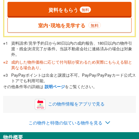
資料をもらう
無料
返済期間
一般的には最長35年まで借り入れ可能です。多くの金融機関
室内･現地を見学する
無料
が完済時の年齢は80歳までを条件としています。
万円
頭金
閉じる
資料請求/見学予約日から90日以内の成約報告、180日以内の物件引
渡・残金決済完了が条件。当該不動産会社に連絡済みの場合は対象
外。
成約した物件価格に応じて付与額が変わるため実際にもらえる額と
0万円
2,080万円
異なる場合あり。
自己資金から住宅購入にかけられる金額を入力してくださ
PayPayポイントは出金と譲渡は不可。PayPay/PayPayカード公式ス
い。一般的には物件価格の2割までが目安です。
万円
トアでも利用可能。
ボーナス
閉じる
/回
その他条件等の詳細は
説明ページ
をご覧ください。
この物件情報をアプリで見る
0円
2,080万円
年2回払いを想定しています。毎月の返済額に加えて、ボー
この物件と特徴の似ている物件を見る
ナス時の増額分（1回分）を入力してください。
ボーナス払いの限度額は金融機関によって異なります。
物件概要
73,893
円
/月
月々の返済額