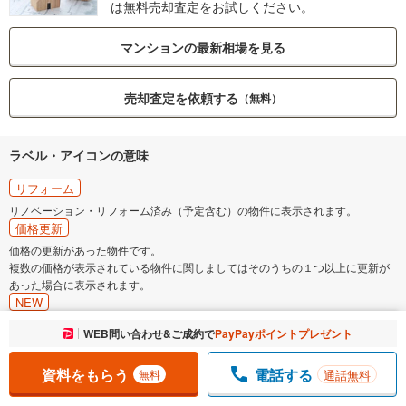
は無料売却査定をお試しください。
マンションの最新相場を見る
売却査定を依頼する
（無料）
ラベル・アイコンの意味
リフォーム
リノベーション・リフォーム済み（予定含む）の物件に表示されます。
価格更新
価格の更新があった物件です。
複数の価格が表示されている物件に関しましてはそのうちの１つ以上に更新が
あった場合に表示されます。
NEW
情報公開日が7日以内の場合に表示されます。
お気に入りに追加しました。
WEB問い合わせ&ご成約で
PayPayポイントプレゼント
一覧を開く
予告広告
販売開始前に売出予定の物件を知らせるための広告の場合に表示されます。価
資料をもらう
電話する
通話無料
無料
格などが未定のため、すぐには取引できない分譲宅地や新築住宅、マンション
などについて、販売開始時期などを告知します。