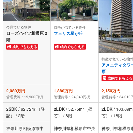
今見ている物件
特徴が似ている物件
ローズハイツ相模原 2
フェリス星が丘
階
成約でもらえる
成約でもらえる
特徴が似ている物
アメニティタワ
原
成約でもらえる
2,080万円
1,880万円
2,150万円
管理費等：19,900円/月
管理費等：24,340円/月
管理費等：34,010
2SDK
/
62.72m²（登
2LDK
/
52.75m²（壁
2LDK
/
103.69
記）
/
2階
芯）
/
8階
芯）
/
18階
神奈川県相模原市中
神奈川県相模原市中央
神奈川県相模原