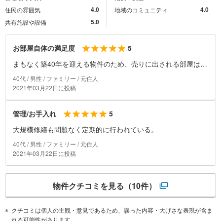
4.0
4.0
住民の雰囲気
地域のコミュニティ
5.0
共有施設や設備
5
お部屋自体の満足度
まもなく築40年を迎える物件のため、売りに出される部屋はほ
ぼリノベーションされているため、色々な間取りにカスタマイ
40代 / 男性 / ファミリー / 元住人
ズされる事が多い。当方物件は3LDKだった間取りを2LDKにし
2021年03月22日に投稿
てLDKの部分に仕切りドアを設置し実質3LDKにもなるように
リノベして、貸し出し中。
5
管理/お手入れ
大規模修繕も問題なく定期的に行われている。
40代 / 男性 / ファミリー / 元住人
2021年03月22日に投稿
物件クチコミを見る
（10件）
クチコミは個人の主観・意見であるため、誤った内容・大げさな表現が含ま
れる可能性があります。