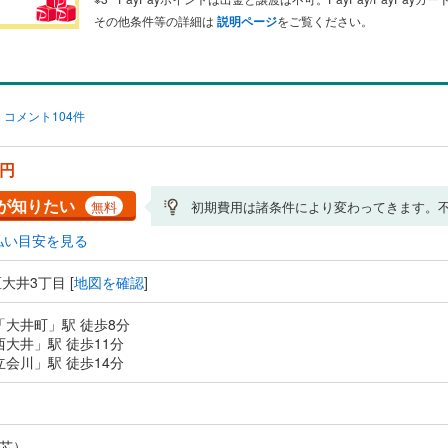
その他条件等の詳細は
説明ページ
をご覧ください。
コメント104件
万円
が知りたい
無料
初期費用は諸条件により変わってきます。
払い目安を見る
大井3丁目 [
地図を確認
]
「大井町」駅 徒歩8分
西大井」駅 徒歩11分
立会川」駅 徒歩14分
芯）