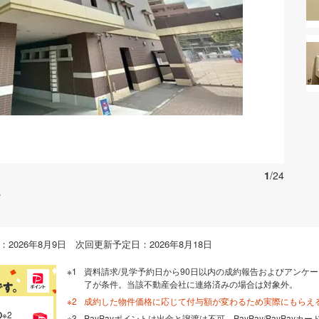
お気に入りに追加する
1
/24
。
2026年8月9日 次回更新予定日：2026年8月18日
資料請求/見学予約日から90日以内の成約報告およびアンケー
了が条件。当該不動産会社に連絡済みの場合は対象外。
成約した物件価格に応じて付与額が変わるため実際にもらえ
の
※2
PayPayポイントは出金と譲渡は不可。PayPay/PayPay