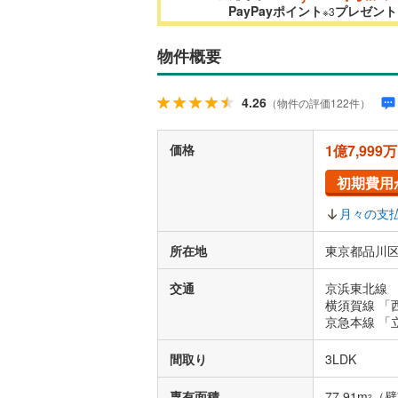
PayPayポイント
プレゼント
※3
物件概要
4.26
（物件の評価122件）
価格
1億7,999
初期費用
月々の支
所在地
東京都品川区
交通
京浜東北線 
横須賀線 「
京急本線 「
間取り
3LDK
専有面積
77.91m
（壁
2