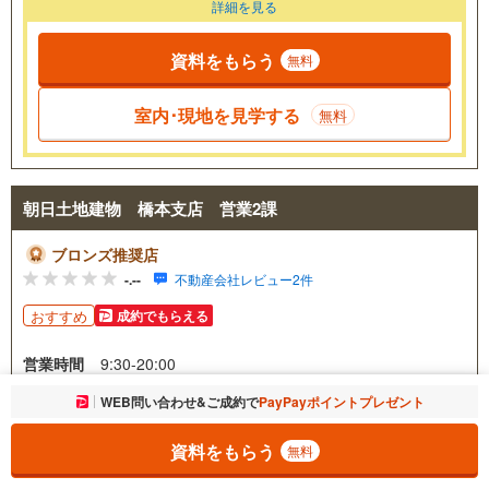
詳細を見る
資料をもらう
無料
室内･現地を見学する
無料
朝日土地建物 橋本支店 営業2課
ブロンズ推奨店
-.--
不動産会社レビュー2件
おすすめ
成約でもらえる
営業時間
9:30-20:00
毎週火曜日・水曜日（祝日を除
お気に入りに追加しました。
WEB問い合わせ&ご成約で
PayPayポイントプレゼント
一覧を開く
定休日
く）
資料をもらう
無料
0078-6014-51889