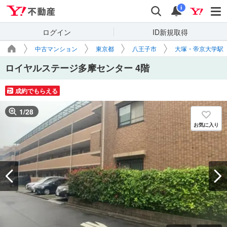
Yahoo!不動産
検索
通知
i
ログイン
ID新規取得
中古マンション
東京都
八王子市
大塚・帝京大学駅
ロイヤルステージ多摩センター 4階
成約でもらえる
1
/
28
お気に入り