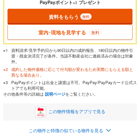
PayPayポイント
プレゼント
※3
資料をもらう
無料
返済期間
一般的には最長35年まで借り入れ可能です。多くの金融機関
室内･現地を見学する
無料
が完済時の年齢は80歳までを条件としています。
万円
頭金
閉じる
資料請求/見学予約日から90日以内の成約報告、180日以内の物件引
渡・残金決済完了が条件。当該不動産会社に連絡済みの場合は対象
外。
成約した物件価格に応じて付与額が変わるため実際にもらえる額と
0万円
3,049万円
異なる場合あり。
自己資金から住宅購入にかけられる金額を入力してくださ
PayPayポイントは出金と譲渡は不可。PayPay/PayPayカード公式ス
い。一般的には物件価格の2割までが目安です。
万円
トアでも利用可能。
ボーナス
閉じる
/回
その他条件等の詳細は
説明ページ
をご覧ください。
この物件情報をアプリで見る
0円
3,049万円
年2回払いを想定しています。毎月の返済額に加えて、ボー
この物件と特徴の似ている物件を見る
ナス時の増額分（1回分）を入力してください。
ボーナス払いの限度額は金融機関によって異なります。