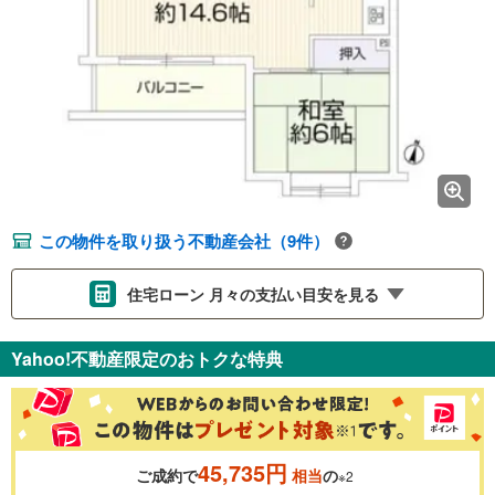
この物件を取り扱う不動産会社（9件）
住宅ローン 月々の支払い目安を見る
支払いの目安をシミュレーションすることができます。
Yahoo!不動産限定のおトクな特典
％
金利
45,735円
ご成約で
相当
の
※2
0.01%
14.99%