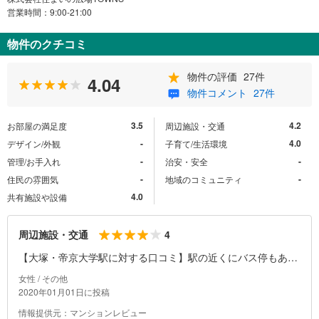
営業時間：9:00-21:00
物件のクチコミ
物件の評価
27件
4.04
物件コメント
27件
3.5
4.2
お部屋の満足度
周辺施設・交通
-
4.0
デザイン/外観
子育て/生活環境
-
-
管理/お手入れ
治安・安全
-
-
住民の雰囲気
地域のコミュニティ
4.0
共有施設や設備
4
周辺施設・交通
【大塚・帝京大学駅に対する口コミ】駅の近くにバス停もあ
り、また付近に大きな道路もあるため交通の便もよく、また夜
女性 / その他
間でも安全に家に帰れると思います。また多摩センターまで2
2020年01月01日に投稿
駅、高幡不動や立川などへも乗り換えなしで行けるため、都心
情報提供元：マンションレビュー