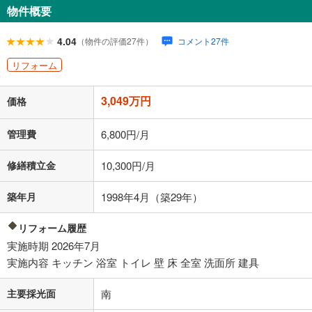
物件概要
96,247
円
/月
月々の返済額
閉じる
ローン返済額
79,147
円
（頭金比率
0
%
）
4.04
（物件の評価27件）
コメント27件
＋修繕積立金
10,300
円
＋管理費
6,800
円
リフォーム
「金利」については、ご利用を予定されている金融機関等にご確認の
3,049万円
上、ご自身での入力をお願いいたします。初期設定で自動入力されてい
価格
る値は、実際の金融機関等における貸出金利とは何ら関係がなく、実際
の金融機関等における貸出金利を何ら保証するものではありません。返
管理費
6,800円/月
済方法「元利均等返済」にて算出しております。入力された金利を35年
適用した場合の計算結果を表示しています。
修繕積立金
10,300円/月
その他月額費用や、初期費用がかかります。ご注意ください。実際にお
借り入れの際は各金融機関等に、必ずご自身でご確認をお願いいたしま
す。
築年月
1998年4月（築29年）
条件によってお借り入れができないことがあります。
リフォーム履歴
不動産会社に購入相談をする
無料
実施時期 2026年7月
実施内容 キッチン 浴室 トイレ 壁 床 全室 洗面所 建具
閉じる
主要採光面
南