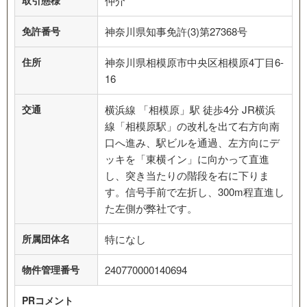
取引態様
仲介
免許番号
神奈川県知事免許(3)第27368号
住所
神奈川県相模原市中央区相模原4丁目6-
16
交通
横浜線 「相模原」駅 徒歩4分 JR横浜
線「相模原駅」の改札を出て右方向南
口へ進み、駅ビルを通過、左方向にデ
ッキを「東横イン」に向かって直進
し、突き当たりの階段を右に下りま
す。信号手前で左折し、300m程直進し
た左側が弊社です。
所属団体名
特になし
物件管理番号
240770000140694
PRコメント