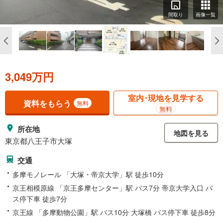
間取り
画像一覧
3,049万円
室内･現地を見学する
資料をもらう
無料
無料
所在地
地図を見る
東京都八王子市大塚
交通
多摩モノレール 「大塚・帝京大学」駅 徒歩10分
京王相模原線 「京王多摩センター」駅 バス7分 帝京大学入口 バ
ス停下車 徒歩7分
京王線 「多摩動物公園」駅 バス10分 大塚橋 バス停下車 徒歩8分