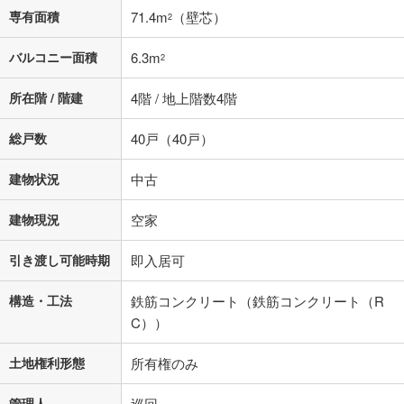
専有面積
71.4m
（壁芯）
2
バルコニー面積
6.3m
2
所在階 / 階建
4階 / 地上階数4階
総戸数
40戸（40戸）
建物状況
中古
建物現況
空家
引き渡し可能時期
即入居可
構造・工法
鉄筋コンクリート（鉄筋コンクリート（R
C））
土地権利形態
所有権のみ
管理人
巡回