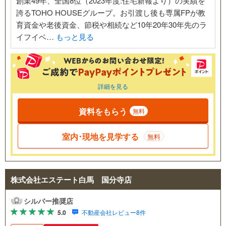
創業49年、全国8位（2023年度:住宅新報より）の実績を
誇るTOHO HOUSEグループ。お引渡し後も専属FPが教
育資金や老後資金、節税や相続など10年20年30年先のラ
イフイベ…
もっと見る
詳細を見る
資料をもらう
無料
室内･現地を見学する
無料
株式会社エステート白馬 国分寺店
シルバー推奨店
5.0
不動産会社レビュー8件