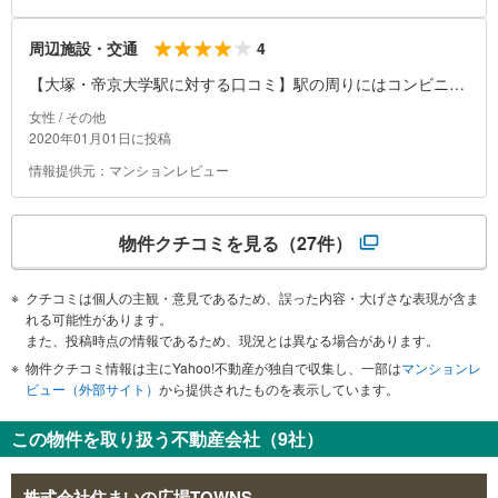
に行くのにも、多摩地域の中で移動するのにも便利です。
4
周辺施設・交通
【大塚・帝京大学駅に対する口コミ】駅の周りにはコンビニく
らいしか商業施設がありません。スーパーが少し歩いたところ
女性 / その他
にあるくらいです。松屋など飲食店は駅近くにありますが…ま
2020年01月01日に投稿
た10分に1本電車が来るとはいえ、4両編成しかなく朝夕ラッシ
情報提供元：マンションレビュー
ュ時などはものすごく混雑します。
物件クチコミを見る
（27件）
クチコミは個人の主観・意見であるため、誤った内容・大げさな表現が含ま
れる可能性があります。
また、投稿時点の情報であるため、現況とは異なる場合があります。
物件クチコミ情報は主にYahoo!不動産が独自で収集し、一部は
マンションレ
ビュー（外部サイト）
から提供されたものを表示しています。
この物件を取り扱う不動産会社（9社）
株式会社住まいの広場TOWNS