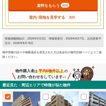
資料をもらう
無料
室内･現地を見学する
無料
情報掲載開始日：2026年5月3日、情報更新日：2026年8月7日、次回更新予
定日：2026年8月18日
物件情報の誤りや掲載違反を発⾒された方は各会社の物件詳細ページよりご連
絡ください。
物件購入者
平均6物件以上
は
の
お問い合わせをしています
※1
最近見た・周辺エリアで特徴が似た物件