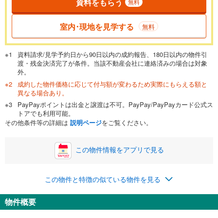
資料をもらう
無料
返済期間
一般的には最長35年まで借り入れ可能です。多くの金融機関
室内･現地を見学する
無料
が完済時の年齢は80歳までを条件としています。
万円
頭金
閉じる
資料請求/見学予約日から90日以内の成約報告、180日以内の物件引
渡・残金決済完了が条件。当該不動産会社に連絡済みの場合は対象
外。
成約した物件価格に応じて付与額が変わるため実際にもらえる額と
0万円
4,490万円
異なる場合あり。
自己資金から住宅購入にかけられる金額を入力してくださ
PayPayポイントは出金と譲渡は不可。PayPay/PayPayカード公式ス
い。一般的には物件価格の2割までが目安です。
万円
トアでも利用可能。
ボーナス
閉じる
/回
その他条件等の詳細は
説明ページ
をご覧ください。
この物件情報をアプリで見る
0円
4,490万円
年2回払いを想定しています。毎月の返済額に加えて、ボー
この物件と特徴の似ている物件を見る
ナス時の増額分（1回分）を入力してください。
ボーナス払いの限度額は金融機関によって異なります。
物件概要
141,573
円
/月
月々の返済額
閉じる