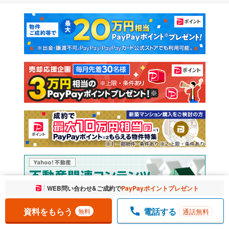
マンションカタログ
教えて！住まいの先生
新築マンション
中古マンション
新築一戸建て
中古一戸建て
注文住宅
土地
売却査定
お気に入りに追加しました。
WEB問い合わせ&ご成約で
PayPayポイントプレゼント
一覧を開く
資料をもらう
電話する
通話無料
無料