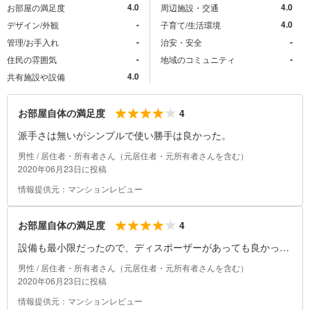
4.0
4.0
お部屋の満足度
周辺施設・交通
-
4.0
デザイン/外観
子育て/生活環境
-
-
管理/お手入れ
治安・安全
-
-
住民の雰囲気
地域のコミュニティ
4.0
共有施設や設備
4
お部屋自体の満足度
派手さは無いがシンプルで使い勝手は良かった。
男性 / 居住者・所有者さん（元居住者・元所有者さんを含む）
2020年06月23日に投稿
情報提供元：マンションレビュー
4
お部屋自体の満足度
設備も最小限だったので、ディスポーザーがあっても良かっ
た。
男性 / 居住者・所有者さん（元居住者・元所有者さんを含む）
2020年06月23日に投稿
情報提供元：マンションレビュー