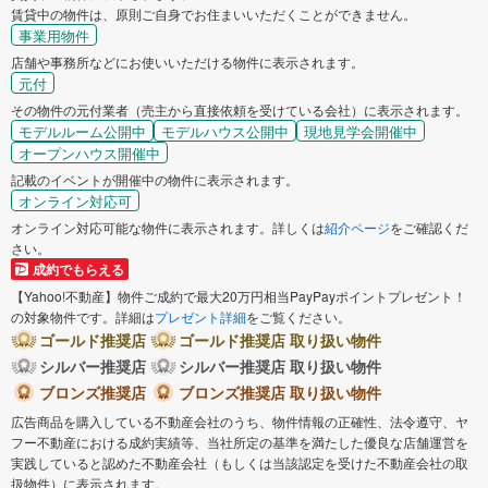
賃貸中の物件は、原則ご自身でお住まいいただくことができません。
事業用物件
店舗や事務所などにお使いいただける物件に表示されます。
元付
その物件の元付業者（売主から直接依頼を受けている会社）に表示されます。
モデルルーム公開中
モデルハウス公開中
現地見学会開催中
オープンハウス開催中
記載のイベントが開催中の物件に表示されます。
オンライン対応可
オンライン対応可能な物件に表示されます。詳しくは
紹介ページ
をご確認くだ
さい。
成約でもらえる
【Yahoo!不動産】物件ご成約で最大20万円相当PayPayポイントプレゼント！
の対象物件です。詳細は
プレゼント詳細
をご覧ください。
ゴールド推奨店
ゴールド推奨店 取り扱い物件
シルバー推奨店
シルバー推奨店 取り扱い物件
ブロンズ推奨店
ブロンズ推奨店 取り扱い物件
広告商品を購入している不動産会社のうち、物件情報の正確性、法令遵守、ヤ
フー不動産における成約実績等、当社所定の基準を満たした優良な店舗運営を
実践していると認めた不動産会社（もしくは当該認定を受けた不動産会社の取
扱物件）に表示されます。