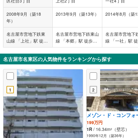
区社台3丁目
上社2丁目
一社4丁目
2008年9月（築18
2013年9月（築13年）
2014年8月（築
年）
名古屋市営地下鉄東
名古屋市営地下鉄東山
名古屋市営地下
山線 「上社」駅 徒歩
線 「本郷」駅 徒歩6
線 「一社」駅 徒
7分
分
分
名古屋市名東区の人気物件をランキングから探す
1
2
メゾン・ド・コンフォ
199万円
1R
/ 16.34m
（壁芯）
2
1990年12月（築36年）