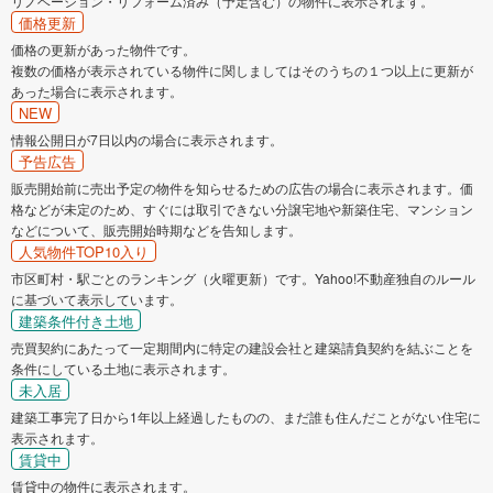
リノベーション・リフォーム済み（予定含む）の物件に表示されます。
価格更新
価格の更新があった物件です。
複数の価格が表示されている物件に関しましてはそのうちの１つ以上に更新が
あった場合に表示されます。
NEW
情報公開日が7日以内の場合に表示されます。
予告広告
販売開始前に売出予定の物件を知らせるための広告の場合に表示されます。価
格などが未定のため、すぐには取引できない分譲宅地や新築住宅、マンション
などについて、販売開始時期などを告知します。
人気物件TOP10入り
市区町村・駅ごとのランキング（火曜更新）です。Yahoo!不動産独自のルール
に基づいて表示しています。
建築条件付き土地
売買契約にあたって一定期間内に特定の建設会社と建築請負契約を結ぶことを
条件にしている土地に表示されます。
未入居
建築工事完了日から1年以上経過したものの、まだ誰も住んだことがない住宅に
表示されます。
賃貸中
賃貸中の物件に表示されます。