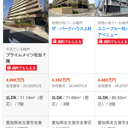
特徴が似ている物件
特徴が似ている物
ザ・パークハウス上社
ユニーブル一社
アベニュー
成約でもらえる
成約でもらえる
今見ている物件
プライムメイツ社台 7
階
成約でもらえる
4,490万円
4,350万円
4,480万円
管理費等：25,020円/月
管理費等：24,940円/月
管理費等：46,200
3LDK
/
71.19m²（壁
3LDK
/
71.69m²（壁
3LDK
/
80.53m
芯）
/
7階
芯）
/
3階
芯）
/
2階
愛知県名古屋市名東
愛知県名古屋市名東区
愛知県名古屋市