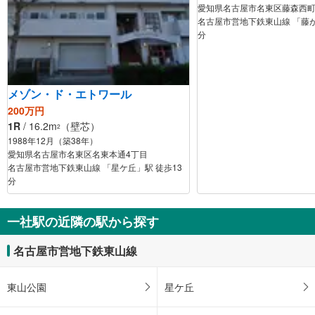
愛知県名古屋市名東区藤森西
名古屋市営地下鉄東山線 「藤が
分
メゾン・ド・エトワール
200万円
1R
/ 16.2m
（壁芯）
2
1988年12月（築38年）
愛知県名古屋市名東区名東本通4丁目
名古屋市営地下鉄東山線 「星ケ丘」駅 徒歩13
分
一社駅の近隣の駅から探す
名古屋市営地下鉄東山線
東山公園
星ケ丘