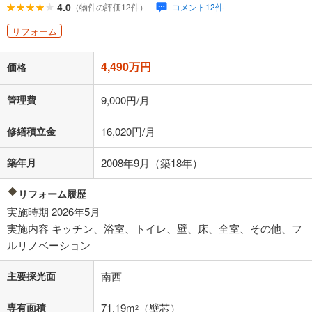
ローン返済額
116,553
円
（頭金比率
0
%
）
4.0
（物件の評価12件）
コメント12件
＋修繕積立金
16,020
円
＋管理費
9,000
円
リフォーム
「金利」については、ご利用を予定されている金融機関等にご確認の
4,490万円
上、ご自身での入力をお願いいたします。初期設定で自動入力されてい
価格
る値は、実際の金融機関等における貸出金利とは何ら関係がなく、実際
の金融機関等における貸出金利を何ら保証するものではありません。返
管理費
9,000円/月
済方法「元利均等返済」にて算出しております。入力された金利を35年
適用した場合の計算結果を表示しています。
修繕積立金
16,020円/月
その他月額費用や、初期費用がかかります。ご注意ください。実際にお
借り入れの際は各金融機関等に、必ずご自身でご確認をお願いいたしま
す。
築年月
2008年9月（築18年）
条件によってお借り入れができないことがあります。
リフォーム履歴
不動産会社に購入相談をする
無料
実施時期 2026年5月
実施内容 キッチン、浴室、トイレ、壁、床、全室、その他、フ
ルリノベーション
閉じる
主要採光面
南西
専有面積
71.19m
（壁芯）
2