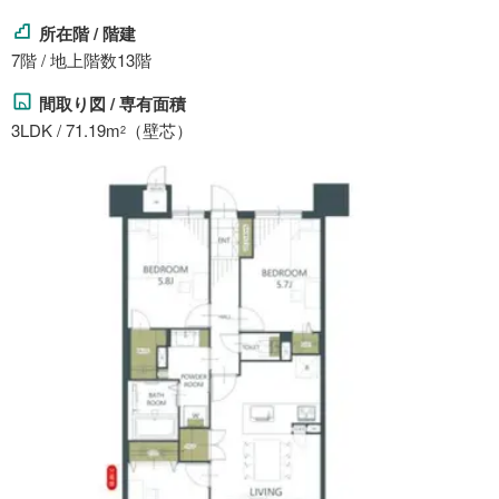
所在階 / 階建
7階 / 地上階数13階
間取り図 / 専有面積
3LDK / 71.19m
（壁芯）
2