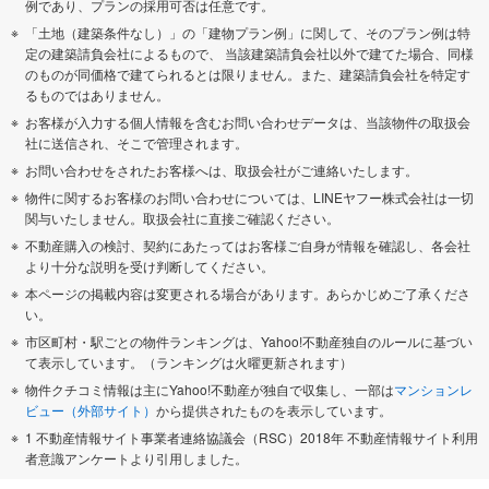
例であり、プランの採用可否は任意です。
「土地（建築条件なし）」の「建物プラン例」に関して、そのプラン例は特
定の建築請負会社によるもので、 当該建築請負会社以外で建てた場合、同様
のものが同価格で建てられるとは限りません。また、建築請負会社を特定す
るものではありません。
お客様が入力する個人情報を含むお問い合わせデータは、当該物件の取扱会
社に送信され、そこで管理されます。
お問い合わせをされたお客様へは、取扱会社がご連絡いたします。
物件に関するお客様のお問い合わせについては、LINEヤフー株式会社は一切
関与いたしません。取扱会社に直接ご確認ください。
不動産購入の検討、契約にあたってはお客様ご自身が情報を確認し、各会社
より十分な説明を受け判断してください。
本ページの掲載内容は変更される場合があります。あらかじめご了承くださ
い。
市区町村・駅ごとの物件ランキングは、Yahoo!不動産独自のルールに基づい
て表示しています。（ランキングは火曜更新されます）
物件クチコミ情報は主にYahoo!不動産が独自で収集し、一部は
マンションレ
ビュー（外部サイト）
から提供されたものを表示しています。
1 不動産情報サイト事業者連絡協議会（RSC）2018年 不動産情報サイト利用
者意識アンケートより引用しました。