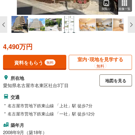
間取り
画像一覧
4,490万円
室内･現地を見学する
資料をもらう
無料
無料
所在地
地図を見る
愛知県名古屋市名東区社台3丁目
交通
名古屋市営地下鉄東山線 「上社」駅 徒歩7分
名古屋市営地下鉄東山線 「一社」駅 徒歩12分
築年月
2008年9月（築18年）