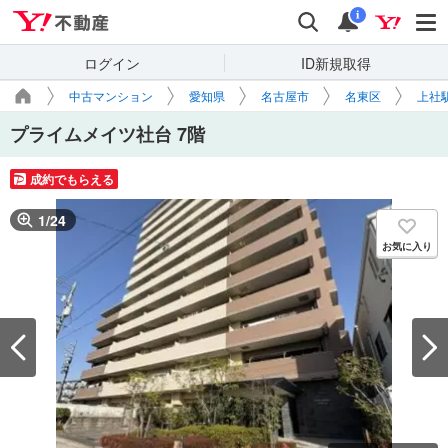
Yahoo!不動産
検索
通知
i
ログイン
ID新規取得
中古マンション
愛知県
名古屋市
名東区
上社
プライムメイツ社台 7階
成約でもらえる
1
/
24
お気に入り