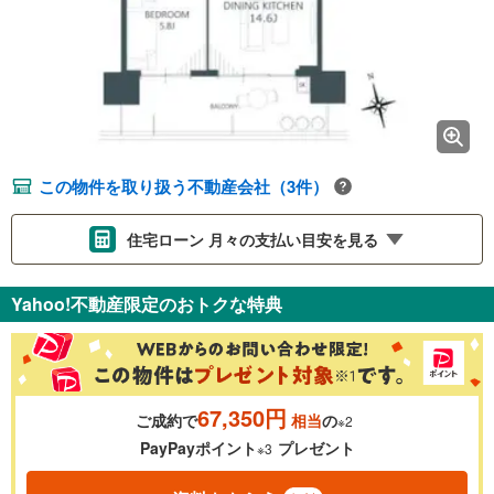
この物件を取り扱う不動産会社（3件）
住宅ローン 月々の支払い目安を見る
支払いの目安をシミュレーションすることができます。
Yahoo!不動産限定のおトクな特典
％
金利
67,350円
ご成約で
相当
の
※2
0.01%
14.99%
PayPayポイント
プレゼント
※3