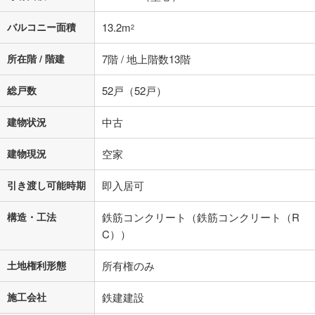
バルコニー面積
13.2m
2
所在階 / 階建
7階 / 地上階数13階
総戸数
52戸（52戸）
建物状況
中古
建物現況
空家
引き渡し可能時期
即入居可
構造・工法
鉄筋コンクリート（鉄筋コンクリート（R
C））
土地権利形態
所有権のみ
施工会社
鉄建建設