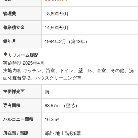
る値は、実際の金融機関等における貸出金利とは何ら関係がなく、実際
の金融機関等における貸出金利を何ら保証するものではありません。返
管理費
18,600円/月
済方法「元利均等返済」にて算出しております。入力された金利を35年
適用した場合の計算結果を表示しています。
修繕積立金
14,500円/月
その他月額費用や、初期費用がかかります。ご注意ください。実際にお
借り入れの際は各金融機関等に、必ずご自身でご確認をお願いいたしま
す。
築年月
1984年2月（築43年）
条件によってお借り入れができないことがあります。
リフォーム履歴
不動産会社に購入相談をする
無料
実施時期 2025年4月
実施内容 キッチン、浴室、トイレ、壁、床、全室、その他、洗
面化粧台交換。ハウスクリーニング等。
閉じる
主要採光面
南
専有面積
68.97m
（壁芯）
2
バルコニー面積
16.2m
2
所在階 / 階建
8階 / 地上階数8階