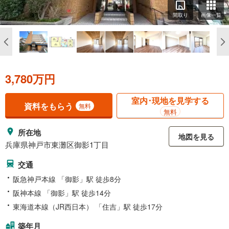
間取り
画像一覧
3,780万円
室内･現地を見学する
資料をもらう
無料
無料
所在地
地図を見る
兵庫県神戸市東灘区御影1丁目
交通
阪急神戸本線 「御影」駅 徒歩8分
阪神本線 「御影」駅 徒歩14分
東海道本線（JR西日本） 「住吉」駅 徒歩17分
築年月