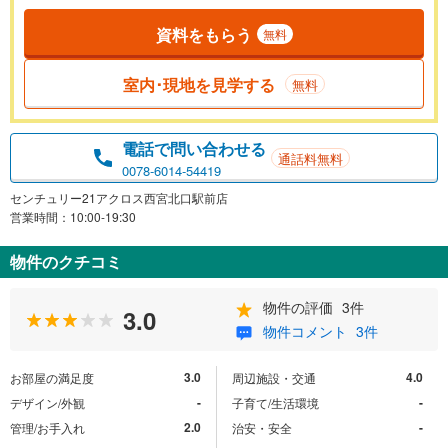
資料をもらう
無料
室内･現地を見学する
無料
電話で問い合わせる
通話料無料
0078-6014-54419
センチュリー21アクロス西宮北口駅前店
営業時間：10:00-19:30
物件のクチコミ
物件の評価
3件
3.0
物件コメント
3件
3.0
4.0
お部屋の満足度
周辺施設・交通
-
-
デザイン/外観
子育て/生活環境
2.0
-
管理/お手入れ
治安・安全