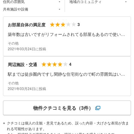
-
-
住民の雰囲気
地域のコミュニティ
-
共有施設や設備
3
お部屋自体の満足度
築年数は古いですがリフォームされてる部屋もあるので使い勝
手のいい間取りもあります。
その他
2021年03月24日に投稿
4
周辺施設・交通
駅までは徒歩圏内ですし閑静な住宅街なので町の雰囲気はいい
です。
その他
2021年03月24日に投稿
物件クチコミを見る
（3件）
クチコミは個人の主観・意見であるため、誤った内容・大げさな表現が含ま
れる可能性があります。