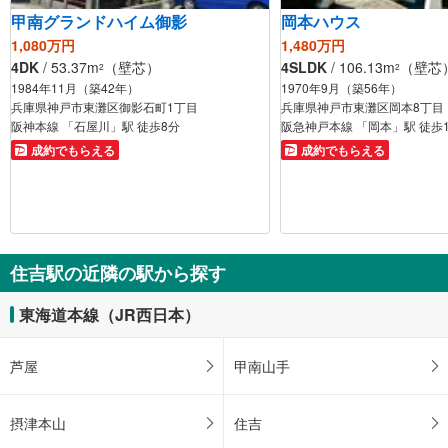
甲南グランドハイム御影
岡本ハウス
1,080万円
1,480万円
4DK
/ 53.37m
（壁芯）
4SLDK
/ 106.13m
（壁芯
2
2
1984年11月（築42年）
1970年9月（築56年）
兵庫県神戸市東灘区御影石町1丁目
兵庫県神戸市東灘区岡本8丁目
阪神本線 「石屋川」駅 徒歩8分
阪急神戸本線 「岡本」駅 徒歩
成約でもらえる
成約でもらえる
住吉駅の近隣の駅から探す
東海道本線（JR西日本）
芦屋
甲南山手
摂津本山
住吉