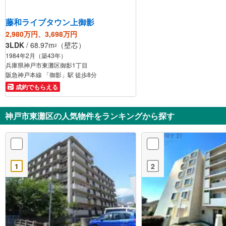
藤和ライブタウン上御影
2,980万円、3,698万円
3LDK
/ 68.97m
（壁芯）
2
1984年2月（築43年）
兵庫県神戸市東灘区御影1丁目
阪急神戸本線 「御影」駅 徒歩8分
成約でもらえる
神戸市東灘区の人気物件をランキングから探す
1
2