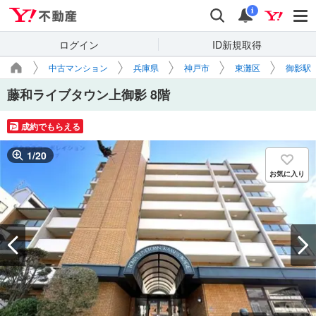
Yahoo!不動産
検索
通知
i
ログイン
ID新規取得
中古マンション
兵庫県
神戸市
東灘区
御影駅
藤和ライブタウン上御影 8階
成約でもらえる
1
/
20
お気に入り