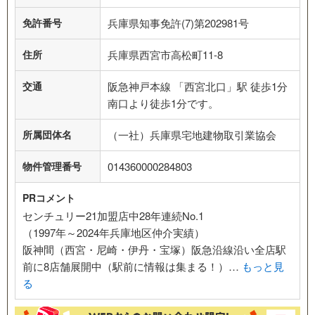
免許番号
兵庫県知事免許(7)第202981号
住所
兵庫県西宮市高松町11-8
交通
阪急神戸本線 「西宮北口」駅 徒歩1分
南口より徒歩1分です。
所属団体名
（一社）兵庫県宅地建物取引業協会
物件管理番号
014360000284803
PRコメント
センチュリー21加盟店中28年連続No.1
（1997年～2024年兵庫地区仲介実績）
阪神間（西宮・尼崎・伊丹・宝塚）阪急沿線沿い全店駅
前に8店舗展開中（駅前に情報は集まる！）…
もっと見
る