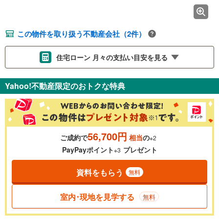
この物件を取り扱う不動産会社（2件）
住宅ローン 月々の支払い目安を見る
支払いの目安をシミュレーションすることができます。
Yahoo!不動産限定のおトクな特典
％
金利
56,700円
ご成約で
相当
の
※2
0.01%
14.99%
PayPayポイント
プレゼント
※3
資料をもらう
無料
返済期間
一般的には最長35年まで借り入れ可能です。多くの金融機関
室内･現地を見学する
無料
が完済時の年齢は80歳までを条件としています。
万円
頭金
閉じる