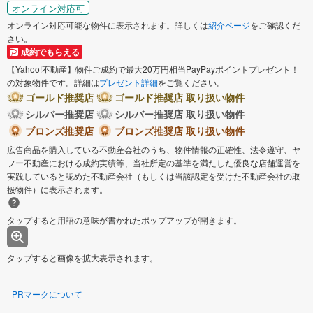
オンライン対応可
オンライン対応可能な物件に表示されます。詳しくは
紹介ページ
をご確認くだ
さい。
成約でもらえる
【Yahoo!不動産】物件ご成約で最大20万円相当PayPayポイントプレゼント！
の対象物件です。詳細は
プレゼント詳細
をご覧ください。
ゴールド推奨店
ゴールド推奨店 取り扱い物件
シルバー推奨店
シルバー推奨店 取り扱い物件
ブロンズ推奨店
ブロンズ推奨店 取り扱い物件
広告商品を購入している不動産会社のうち、物件情報の正確性、法令遵守、ヤ
フー不動産における成約実績等、当社所定の基準を満たした優良な店舗運営を
実践していると認めた不動産会社（もしくは当該認定を受けた不動産会社の取
扱物件）に表示されます。
タップすると用語の意味が書かれたポップアップが開きます。
タップすると画像を拡大表示されます。
PRマークについて