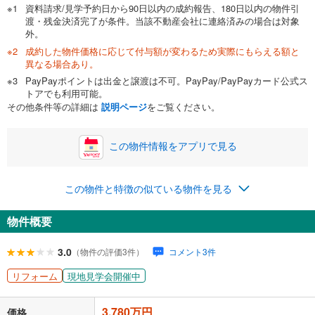
資料請求/見学予約日から90日以内の成約報告、180日以内の物件引
渡・残金決済完了が条件。当該不動産会社に連絡済みの場合は対象
外。
成約した物件価格に応じて付与額が変わるため実際にもらえる額と
0万円
3,780万円
異なる場合あり。
自己資金から住宅購入にかけられる金額を入力してくださ
PayPayポイントは出金と譲渡は不可。PayPay/PayPayカード公式ス
い。一般的には物件価格の2割までが目安です。
万円
トアでも利用可能。
ボーナス
閉じる
/回
その他条件等の詳細は
説明ページ
をご覧ください。
この物件情報をアプリで見る
0円
3,780万円
年2回払いを想定しています。毎月の返済額に加えて、ボー
この物件と特徴の似ている物件を見る
ナス時の増額分（1回分）を入力してください。
ボーナス払いの限度額は金融機関によって異なります。
物件概要
131,223
円
/月
月々の返済額
閉じる
ローン返済額
98,123
円
（頭金比率
0
%
）
3.0
（物件の評価3件）
コメント3件
＋修繕積立金
14,500
円
＋管理費
18,600
円
リフォーム
現地見学会開催中
「金利」については、ご利用を予定されている金融機関等にご確認の
3,780万円
上、ご自身での入力をお願いいたします。初期設定で自動入力されてい
価格