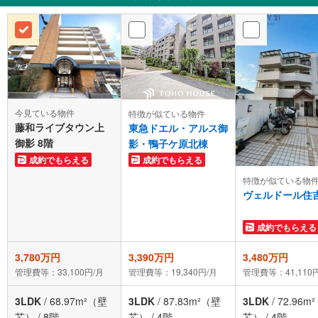
今見ている物件
特徴が似ている物件
藤和ライブタウン上
東急ドエル・アルス御
御影 8階
影・鴨子ケ原北棟
成約でもらえる
成約でもらえる
特徴が似ている物
ヴェルドール住
成約でもらえる
3,780万円
3,390万円
3,480万円
管理費等：33,100円/月
管理費等：19,340円/月
管理費等：41,110
3LDK
/
68.97m²（壁
3LDK
/
87.83m²（壁
3LDK
/
72.96m
芯）
/
8階
芯）
/
4階
芯）
/
4階