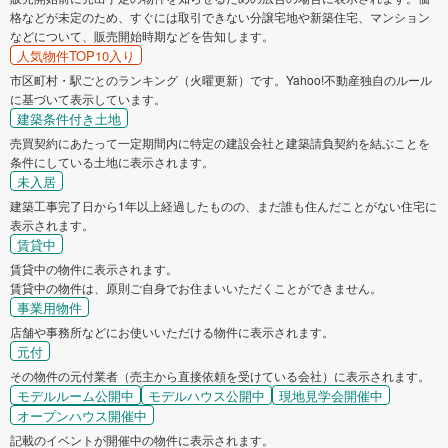
格などが未定のため、すぐには取引できない分譲宅地や新築住宅、マンション
などについて、販売開始時期などを告知します。
人気物件TOP10入り
市区町村・駅ごとのランキング（火曜更新）です。Yahoo!不動産独自のルール
に基づいて表示しています。
建築条件付き土地
売買契約にあたって一定期間内に特定の建設会社と建築請負契約を結ぶことを
条件にしている土地に表示されます。
未入居
建築工事完了日から1年以上経過したものの、まだ誰も住んだことがない住宅に
表示されます。
賃貸中
賃貸中の物件に表示されます。
賃貸中の物件は、原則ご自身でお住まいいただくことができません。
事業用物件
店舗や事務所などにお使いいただける物件に表示されます。
元付
その物件の元付業者（売主から直接依頼を受けている会社）に表示されます。
モデルルーム公開中
モデルハウス公開中
現地見学会開催中
オープンハウス開催中
記載のイベントが開催中の物件に表示されます。