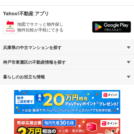
Yahoo!不動産 アプリ
地図でサクッと物件探し
物件比較が手軽にできる
兵庫県の中古マンションを探す
神戸市東灘区の不動産情報を探す
路線・駅から探す
地域から探す
暮らしのお役立ち情報
不動産・住宅
賃貸住宅
通勤・通学時間から探す
地図から探す
マンションカタログ
教えて！住まいの先生
新築マンション
中古マンション
新築一戸建て
中古一戸建て
注文住宅
土地