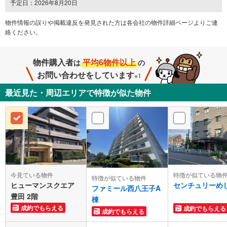
予定日：2026年8月20日
物件情報の誤りや掲載違反を発⾒された方は各会社の物件詳細ページよりご連
絡ください。
物件購入者
平均6物件以上
は
の
お問い合わせをしています
※1
最近見た・周辺エリアで特徴が似た物件
今見ている物件
特徴が似ている物
特徴が似ている物件
ヒューマンスクエア
センチュリーめ
ファミール西八王子A
豊田 2階
棟
成約でもらえる
成約でもらえる
成約でもらえる