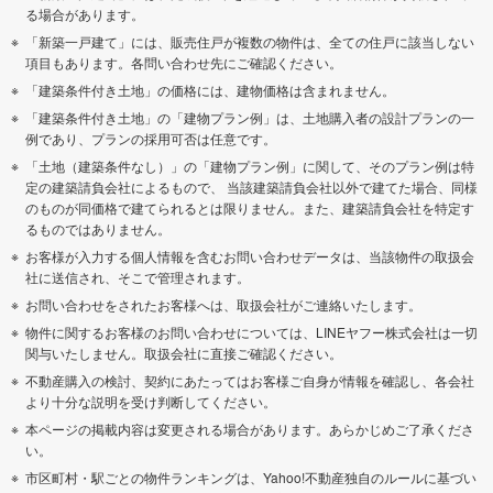
る場合があります。
「新築一戸建て」には、販売住戸が複数の物件は、全ての住戸に該当しない
項目もあります。各問い合わせ先にご確認ください。
「建築条件付き土地」の価格には、建物価格は含まれません。
「建築条件付き土地」の「建物プラン例」は、土地購入者の設計プランの一
例であり、プランの採用可否は任意です。
「土地（建築条件なし）」の「建物プラン例」に関して、そのプラン例は特
定の建築請負会社によるもので、 当該建築請負会社以外で建てた場合、同様
のものが同価格で建てられるとは限りません。また、建築請負会社を特定す
るものではありません。
お客様が入力する個人情報を含むお問い合わせデータは、当該物件の取扱会
社に送信され、そこで管理されます。
お問い合わせをされたお客様へは、取扱会社がご連絡いたします。
物件に関するお客様のお問い合わせについては、LINEヤフー株式会社は一切
関与いたしません。取扱会社に直接ご確認ください。
不動産購入の検討、契約にあたってはお客様ご自身が情報を確認し、各会社
より十分な説明を受け判断してください。
本ページの掲載内容は変更される場合があります。あらかじめご了承くださ
い。
市区町村・駅ごとの物件ランキングは、Yahoo!不動産独自のルールに基づい