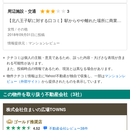
3
周辺施設・交通
【北八王子駅に対する口コミ】駅からやや離れた場所に商業施
設がありますので、その点は少し不便です。
女性 / その他
2018年09月01日に投稿
情報提供元：マンションレビュー
クチコミは個人の主観・意見であるため、誤った内容・大げさな表現が含ま
れる可能性があります。
また、投稿時点の情報であるため、現況とは異なる場合があります。
物件クチコミ情報は主にYahoo!不動産が独自で収集し、一部は
マンションレ
ビュー（外部サイト）
から提供されたものを表示しています。
この物件を取り扱う不動産会社（3社）
株式会社住まいの広場TOWNS
ゴールド推奨店
4.52
不動産会社レビュー38件