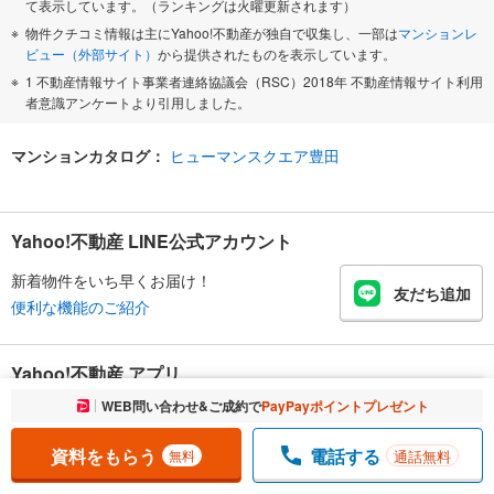
て表示しています。（ランキングは火曜更新されます）
物件クチコミ情報は主にYahoo!不動産が独自で収集し、一部は
マンションレ
ビュー（外部サイト）
から提供されたものを表示しています。
1 不動産情報サイト事業者連絡協議会（RSC）2018年 不動産情報サイト利用
者意識アンケートより引用しました。
マンションカタログ：
ヒューマンスクエア豊田
Yahoo!不動産 LINE公式アカウント
新着物件をいち早くお届け！
友だち追加
便利な機能のご紹介
Yahoo!不動産 アプリ
お気に入りに追加しました。
WEB問い合わせ&ご成約で
PayPayポイントプレゼント
一覧を開く
地図でサクッと物件探し
物件比較が手軽にできる
資料をもらう
電話する
通話無料
無料