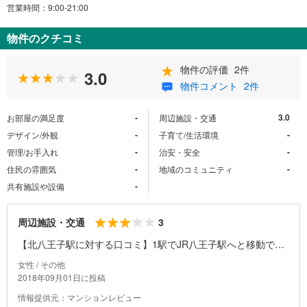
営業時間：9:00-21:00
物件のクチコミ
物件の評価
2件
3.0
物件コメント
2件
-
3.0
お部屋の満足度
周辺施設・交通
-
-
デザイン/外観
子育て/生活環境
-
-
管理/お手入れ
治安・安全
-
-
住民の雰囲気
地域のコミュニティ
-
共有施設や設備
3
周辺施設・交通
【北八王子駅に対する口コミ】1駅でJR八王子駅へと移動でき
ますから、八王子駅を中心にいろいろな場所へ足を運ぶことが
女性 / その他
可能です。京王線にも乗り換えられます。近くには高倉公園が
2018年09月01日に投稿
ありますので、公園には不自由しません。また北八王子駅前郵
情報提供元：マンションレビュー
便局も近いです。