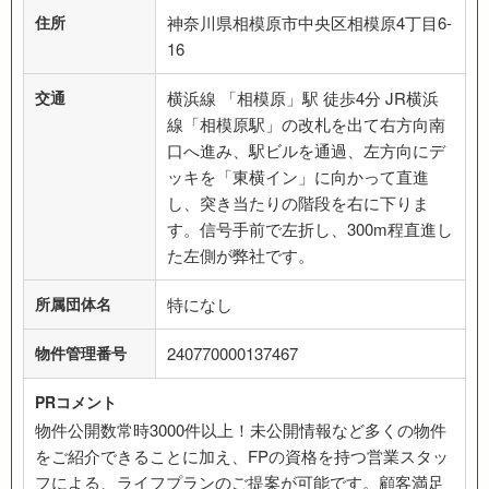
住所
神奈川県相模原市中央区相模原4丁目6-
16
交通
横浜線 「相模原」駅 徒歩4分 JR横浜
線「相模原駅」の改札を出て右方向南
口へ進み、駅ビルを通過、左方向にデ
ッキを「東横イン」に向かって直進
し、突き当たりの階段を右に下りま
す。信号手前で左折し、300m程直進し
た左側が弊社です。
所属団体名
特になし
物件管理番号
240770000137467
PRコメント
物件公開数常時3000件以上！未公開情報など多くの物件
をご紹介できることに加え、FPの資格を持つ営業スタッ
フによる、ライフプランのご提案が可能です。顧客満足