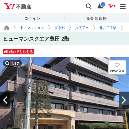
Yahoo!不動産
検索
通知
i
ログイン
ID新規取得
中古マンション
東京都
八王子市
北八王子駅
ヒューマンスクエア豊田 2階
成約でもらえる
1
/
17
お気に入り