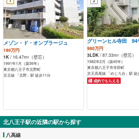
1
2
グリーンヒル寺田 94
メゾン・ド・オンブラージュ
980万円
190万円
3LDK
/ 87.33m
（壁芯）
2
1K
/ 16.47m
（壁芯）
2
1982年2月（築45年）
1991年1月（築36年）
東京都八王子市寺田町
東京都八王子市北野町
京王高尾線 「めじろ台」駅 徒
京王線 「北野」駅 徒歩11分
成約でもらえる
北八王子駅の近隣の駅から探す
八高線