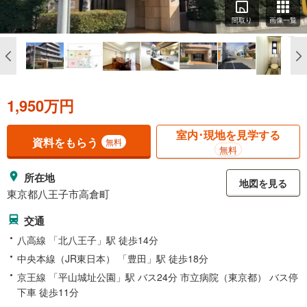
間取り
画像一覧
1,950万円
室内･現地を見学する
資料をもらう
無料
無料
所在地
地図を見る
東京都八王子市高倉町
交通
八高線 「北八王子」駅 徒歩14分
中央本線（JR東日本） 「豊田」駅 徒歩18分
京王線 「平山城址公園」駅 バス24分 市立病院（東京都） バス停
下車 徒歩11分