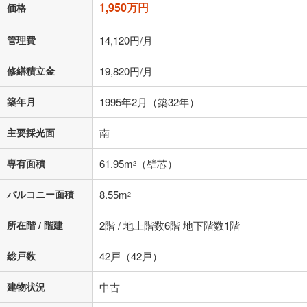
1,950万円
上、ご自身での入力をお願いいたします。初期設定で自動入力されてい
価格
る値は、実際の金融機関等における貸出金利とは何ら関係がなく、実際
の金融機関等における貸出金利を何ら保証するものではありません。返
管理費
14,120円/月
済方法「元利均等返済」にて算出しております。入力された金利を35年
適用した場合の計算結果を表示しています。
修繕積立金
19,820円/月
その他月額費用や、初期費用がかかります。ご注意ください。実際にお
借り入れの際は各金融機関等に、必ずご自身でご確認をお願いいたしま
す。
築年月
1995年2月（築32年）
条件によってお借り入れができないことがあります。
主要採光面
南
不動産会社に購入相談をする
無料
専有面積
61.95m
（壁芯）
2
閉じる
バルコニー面積
8.55m
2
所在階 / 階建
2階 / 地上階数6階 地下階数1階
総戸数
42戸（42戸）
建物状況
中古