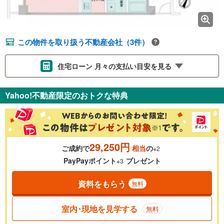
この物件を取り扱う不動産会社（3件）
住宅ローン 月々の支払い目安を見る
支払いの目安をシミュレーションすることができます。
Yahoo!不動産限定のおトクな特典
％
金利
29,250円
ご成約で
相当
の
※2
0.01%
14.99%
PayPayポイント
プレゼント
※3
資料をもらう
無料
返済期間
一般的には最長35年まで借り入れ可能です。多くの金融機関
室内･現地を見学する
無料
が完済時の年齢は80歳までを条件としています。