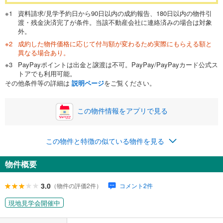
万円
頭金
閉じる
資料請求/見学予約日から90日以内の成約報告、180日以内の物件引
渡・残金決済完了が条件。当該不動産会社に連絡済みの場合は対象
外。
成約した物件価格に応じて付与額が変わるため実際にもらえる額と
0万円
1,950万円
異なる場合あり。
自己資金から住宅購入にかけられる金額を入力してくださ
PayPayポイントは出金と譲渡は不可。PayPay/PayPayカード公式ス
い。一般的には物件価格の2割までが目安です。
万円
トアでも利用可能。
ボーナス
閉じる
/回
その他条件等の詳細は
説明ページ
をご覧ください。
この物件情報をアプリで見る
0円
1,950万円
年2回払いを想定しています。毎月の返済額に加えて、ボー
この物件と特徴の似ている物件を見る
ナス時の増額分（1回分）を入力してください。
ボーナス払いの限度額は金融機関によって異なります。
物件概要
84,559
円
/月
月々の返済額
閉じる
ローン返済額
50,619
円
（頭金比率
0
%
）
3.0
（物件の評価2件）
コメント2件
＋修繕積立金
19,820
円
＋管理費
14,120
円
現地見学会開催中
「金利」については、ご利用を予定されている金融機関等にご確認の