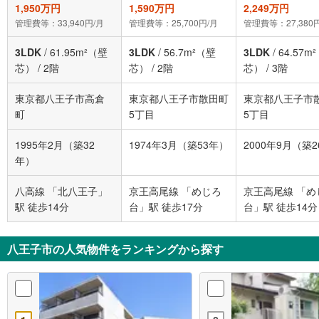
1,950万円
1,590万円
2,249万円
管理費等：33,940円/月
管理費等：25,700円/月
管理費等：27,380
3LDK
/
61.95m²（壁
3LDK
/
56.7m²（壁
3LDK
/
64.57m
芯）
/
2階
芯）
/
2階
芯）
/
3階
東京都八王子市高倉
東京都八王子市散田町
東京都八王子市
町
5丁目
5丁目
1995年2月（築32
1974年3月（築53年）
2000年9月（築
年）
八高線 「北八王子」
京王高尾線 「めじろ
京王高尾線 「め
駅 徒歩14分
台」駅 徒歩17分
台」駅 徒歩14分
八王子市の人気物件をランキングから探す