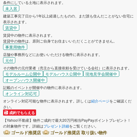
条件にしている土地に表示されます。
未入居
建築工事完了日から1年以上経過したものの、まだ誰も住んだことがない住宅に
表示されます。
賃貸中
賃貸中の物件に表示されます。
賃貸中の物件は、原則ご自身でお住まいいただくことができません。
事業用物件
店舗や事務所などにお使いいただける物件に表示されます。
元付
その物件の元付業者（売主から直接依頼を受けている会社）に表示されます。
モデルルーム公開中
モデルハウス公開中
現地見学会開催中
オープンハウス開催中
記載のイベントが開催中の物件に表示されます。
オンライン対応可
オンライン対応可能な物件に表示されます。詳しくは
紹介ページ
をご確認くだ
さい。
成約でもらえる
【Yahoo!不動産】物件ご成約で最大20万円相当PayPayポイントプレゼント！
の対象物件です。詳細は
プレゼント詳細
をご覧ください。
ゴールド推奨店
ゴールド推奨店 取り扱い物件