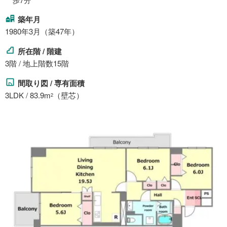
歩7分
築年月
1980年3月（築47年）
所在階 / 階建
3階 / 地上階数15階
間取り図 / 専有面積
3LDK / 83.9m
（壁芯）
2