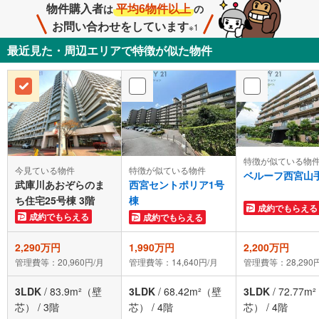
物件購入者
平均6物件以上
は
の
お問い合わせをしています
※1
最近見た・周辺エリアで特徴が似た物件
特徴が似ている物
今見ている物件
特徴が似ている物件
ベルーフ西宮山
武庫川あおぞらのま
西宮セントポリア1号
ち住宅25号棟 3階
棟
成約でもらえる
成約でもらえる
成約でもらえる
2,290万円
1,990万円
2,200万円
管理費等：20,960円/月
管理費等：14,640円/月
管理費等：28,290
3LDK
/
83.9m²（壁
3LDK
/
68.42m²（壁
3LDK
/
72.77m
芯）
/
3階
芯）
/
4階
芯）
/
4階