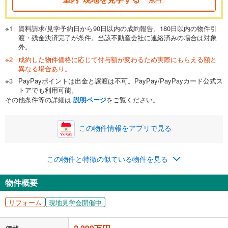
が完済時の年齢は80歳までを条件としています。
万円
頭金
閉じる
資料請求/見学予約日から90日以内の成約報告、180日以内の物件引
渡・残金決済完了が条件。当該不動産会社に連絡済みの場合は対象
外。
成約した物件価格に応じて付与額が変わるため実際にもらえる額と
0万円
2,290万円
異なる場合あり。
自己資金から住宅購入にかけられる金額を入力してくださ
PayPayポイントは出金と譲渡は不可。PayPay/PayPayカード公式ス
い。一般的には物件価格の2割までが目安です。
万円
トアでも利用可能。
ボーナス
閉じる
/回
その他条件等の詳細は
説明ページ
をご覧ください。
この物件情報をアプリで見る
0円
2,290万円
年2回払いを想定しています。毎月の返済額に加えて、ボー
この物件と特徴の似ている物件を見る
ナス時の増額分（1回分）を入力してください。
ボーナス払いの限度額は金融機関によって異なります。
物件概要
80,405
円
/月
月々の返済額
閉じる
ローン返済額
59,445
円
（頭金比率
0
%
）
リフォーム
現地見学会開催中
＋修繕積立金
12,960
円
＋管理費
8,000
円