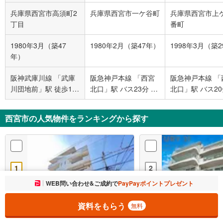
兵庫県西宮市高須町2
兵庫県西宮市一ケ谷町
兵庫県西宮市上
丁目
番町
1980年3月（築47
1980年2月（築47年）
1998年3月（築
年）
阪神武庫川線 「武庫
阪急神戸本線 「西宮
阪急神戸本線 「
川団地前」駅 徒歩12
北口」駅 バス23分 一
北口」駅 バス20
分
ヶ谷町 バス停下車 徒
ケ原南口 バス停
歩2分
徒歩1分
西宮市の人気物件をランキングから探す
1
2
お気に入りに追加しました。
WEB問い合わせ&ご成約で
PayPayポイントプレゼント
一覧を開く
資料をもらう
無料