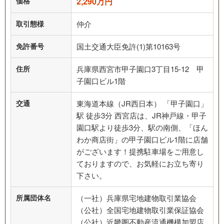
価格
2,290万円
取引態様
仲介
免許番号
国土交通大臣免許(1)第10163号
住所
兵庫県西宮市甲子園口3丁目15-12 甲
子園口ビル1階
交通
東海道本線（JR西日本） 「甲子園口」
駅 徒歩3分 西宮店は、JR神戸線・甲子
園口駅より徒歩3分、駅の南側、「ほん
わか商店街」の甲子園口ビル1階に店舗
がございます！提携駐車場をご用意し
ておりますので、お気軽にお立ち寄り
下さい。
所属団体名
（一社）兵庫県宅地建物取引業協会
（公社）全国宅地建物取引業保証協会
（公社）近畿圏不動産流通機構加盟店