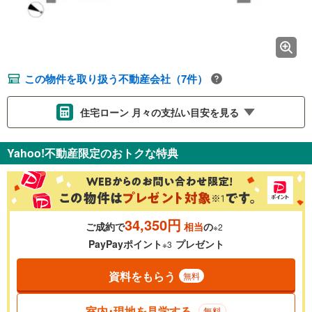
この物件を取り扱う不動産会社（7件）
住宅ローン 月々の支払い目安を見る
支払いの目安をシミュレーションすることができます。
Yahoo!不動産限定のおトクな特典
％
金利
34,350円
ご成約で
相当
の
※2
0.01%
14.99%
PayPayポイント
プレゼント
※3
資料をもらう
無料
返済期間
一般的には最長35年まで借り入れ可能です。多くの金融機関
室内･現地を見学する
無料