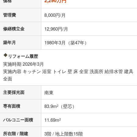
2,290万円
価格
「金利」については、ご利用を予定されている金融機関等にご確認の
上、ご自身での入力をお願いいたします。初期設定で自動入力されてい
管理費
8,000円/月
る値は、実際の金融機関等における貸出金利とは何ら関係がなく、実際
の金融機関等における貸出金利を何ら保証するものではありません。返
修繕積立金
12,960円/月
済方法「元利均等返済」にて算出しております。入力された金利を35年
適用した場合の計算結果を表示しています。
その他月額費用や、初期費用がかかります。ご注意ください。実際にお
築年月
1980年3月（築47年）
借り入れの際は各金融機関等に、必ずご自身でご確認をお願いいたしま
す。
リフォーム履歴
条件によってお借り入れができないことがあります。
実施時期 2026年3月
不動産会社に購入相談をする
実施内容 キッチン 浴室 トイレ 壁 床 全室 洗面所 給排水管 建具
無料
全面
閉じる
主要採光面
南東
専有面積
83.9m
（壁芯）
2
バルコニー面積
11.69m
2
所在階 / 階建
3階 / 地上階数15階