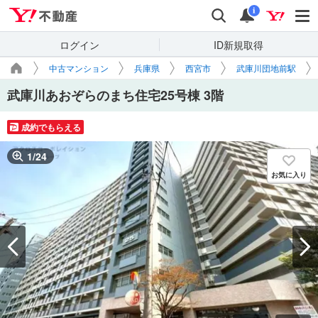
Yahoo!不動産
検索
通知
i
ログイン
ID新規取得
中古マンション
兵庫県
西宮市
武庫川団地前駅
武庫川あおぞらのまち住宅25号棟 3階
成約でもらえる
1
/
24
お気に入り