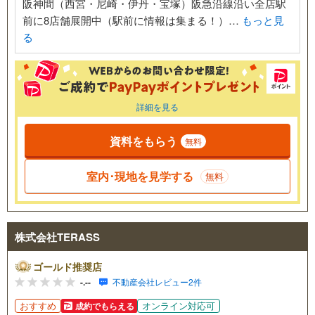
阪神間（西宮・尼崎・伊丹・宝塚）阪急沿線沿い全店駅
前に8店舗展開中（駅前に情報は集まる！）…
もっと見
る
詳細を見る
資料をもらう
無料
室内･現地を見学する
無料
株式会社TERASS
ゴールド推奨店
-.--
不動産会社レビュー2件
おすすめ
オンライン対応可
成約でもらえる