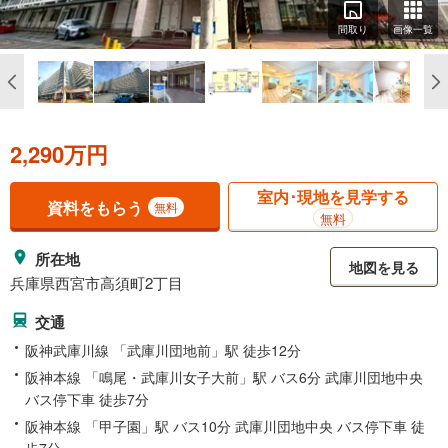
間取り
画像一覧
2,290万円
室内･現地を見学する
資料をもらう
無料
無料
所在地
地図を見る
兵庫県西宮市高須町2丁目
交通
阪神武庫川線 「武庫川団地前」駅 徒歩12分
阪神本線 「鳴尾・武庫川女子大前」駅 バス6分 武庫川団地中央
バス停下車 徒歩7分
阪神本線 「甲子園」駅 バス10分 武庫川団地中央 バス停下車 徒