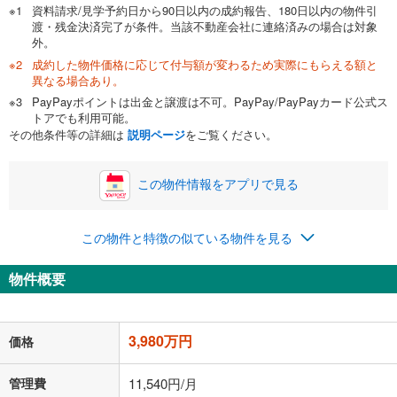
資料請求/見学予約日から90日以内の成約報告、180日以内の物件引
渡・残金決済完了が条件。当該不動産会社に連絡済みの場合は対象
外。
成約した物件価格に応じて付与額が変わるため実際にもらえる額と
0万円
3,980万円
異なる場合あり。
自己資金から住宅購入にかけられる金額を入力してくださ
PayPayポイントは出金と譲渡は不可。PayPay/PayPayカード公式ス
い。一般的には物件価格の2割までが目安です。
万円
トアでも利用可能。
ボーナス
閉じる
/回
その他条件等の詳細は
説明ページ
をご覧ください。
この物件情報をアプリで見る
0円
3,980万円
年2回払いを想定しています。毎月の返済額に加えて、ボー
この物件と特徴の似ている物件を見る
ナス時の増額分（1回分）を入力してください。
ボーナス払いの限度額は金融機関によって異なります。
物件概要
120,624
円
/月
月々の返済額
閉じる
ローン返済額
103,314
円
（頭金比率
0
%
）
＋修繕積立金
5,770
円
＋管理費
11,540
円
3,980万円
価格
「金利」については、ご利用を予定されている金融機関等にご確認の
管理費
11,540円/月
上、ご自身での入力をお願いいたします。初期設定で自動入力されてい