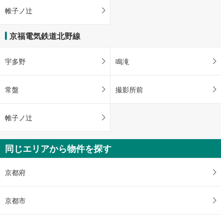
帷子ノ辻
京福電気鉄道北野線
宇多野
鳴滝
常盤
撮影所前
帷子ノ辻
同じエリアから物件を探す
京都府
京都市