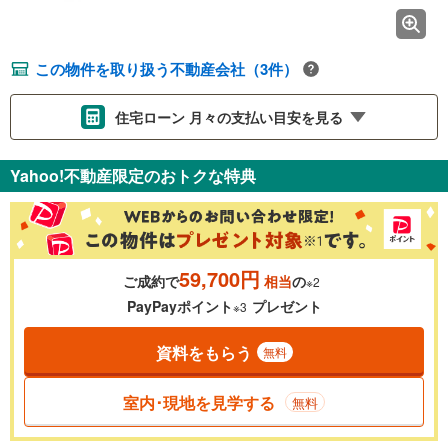
この物件を取り扱う不動産会社（3件）
住宅ローン 月々の支払い目安を見る
支払いの目安をシミュレーションすることができます。
Yahoo!不動産限定のおトクな特典
％
金利
59,700円
ご成約で
相当
の
※2
0.01%
14.99%
PayPayポイント
プレゼント
※3
資料をもらう
無料
返済期間
一般的には最長35年まで借り入れ可能です。多くの金融機関
室内･現地を見学する
無料
が完済時の年齢は80歳までを条件としています。
万円
頭金
閉じる