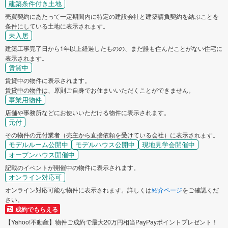
建築条件付き土地
売買契約にあたって一定期間内に特定の建設会社と建築請負契約を結ぶことを
条件にしている土地に表示されます。
未入居
建築工事完了日から1年以上経過したものの、まだ誰も住んだことがない住宅に
表示されます。
賃貸中
賃貸中の物件に表示されます。
賃貸中の物件は、原則ご自身でお住まいいただくことができません。
事業用物件
店舗や事務所などにお使いいただける物件に表示されます。
元付
その物件の元付業者（売主から直接依頼を受けている会社）に表示されます。
モデルルーム公開中
モデルハウス公開中
現地見学会開催中
オープンハウス開催中
記載のイベントが開催中の物件に表示されます。
オンライン対応可
オンライン対応可能な物件に表示されます。詳しくは
紹介ページ
をご確認くだ
さい。
成約でもらえる
【Yahoo!不動産】物件ご成約で最大20万円相当PayPayポイントプレゼント！