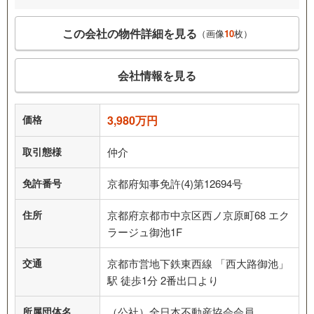
この会社の物件詳細を見る
（画像
10
枚）
会社情報を見る
価格
3,980万円
取引態様
仲介
免許番号
京都府知事免許(4)第12694号
住所
京都府京都市中京区西ノ京原町68 エク
ラージュ御池1F
交通
京都市営地下鉄東西線 「西大路御池」
駅 徒歩1分 2番出口より
所属団体名
（公社）全日本不動産協会会員