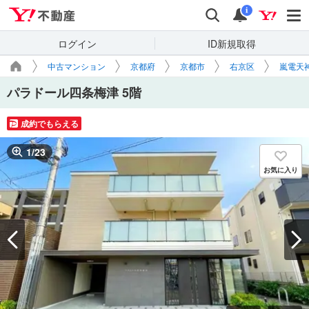
Yahoo!不動産
検索
通知
i
ログイン
ID新規取得
中古マンション
京都府
京都市
右京区
嵐電天
パラドール四条梅津 5階
成約でもらえる
1
/
23
お気に入り