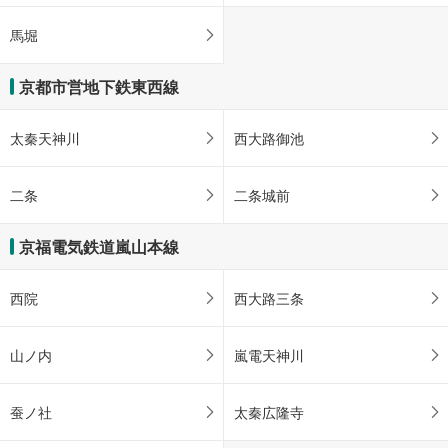
馬堀
京都市営地下鉄東西線
太秦天神川
西大路御池
二条
二条城前
京福電気鉄道嵐山本線
西院
西大路三条
山ノ内
嵐電天神川
蚕ノ社
太秦広隆寺