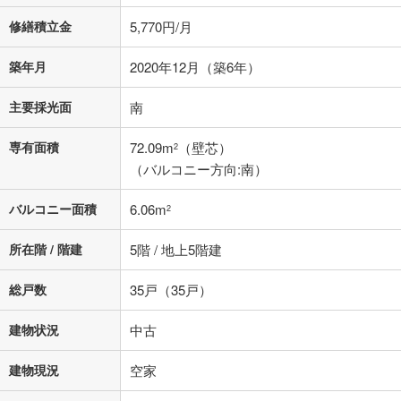
る値は、実際の金融機関等における貸出金利とは何ら関係がなく、実際
修繕積立金
5,770円/月
の金融機関等における貸出金利を何ら保証するものではありません。返
済方法「元利均等返済」にて算出しております。入力された金利を35年
適用した場合の計算結果を表示しています。
築年月
2020年12月（築6年）
その他月額費用や、初期費用がかかります。ご注意ください。実際にお
借り入れの際は各金融機関等に、必ずご自身でご確認をお願いいたしま
主要採光面
南
す。
条件によってお借り入れができないことがあります。
専有面積
72.09m
（壁芯）
2
不動産会社に購入相談をする
（バルコニー方向:南）
無料
バルコニー面積
6.06m
2
閉じる
所在階 / 階建
5階 / 地上5階建
総戸数
35戸（35戸）
建物状況
中古
建物現況
空家