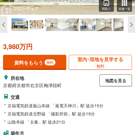
間取り
画像一覧
3,980万円
室内･現地を見学する
資料をもらう
無料
無料
所在地
地図を見る
京都府京都市右京区梅津段町
交通
京福電気鉄道嵐山本線 「嵐電天神川」駅 徒歩15分
京福電気鉄道北野線 「撮影所前」駅 徒歩19分
山陰本線 「太秦」駅 徒歩21分
築年月