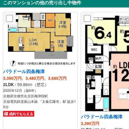
このマンションの他の売り出し中物件
パラドール四条梅津
3,390万円、3,480万円、3,680万円
2LDK
/ 59.86m
（壁芯）
2
2020年12月（築6年）
京都府京都市右京区梅津段町
京福電気鉄道嵐山本線 「太秦広隆寺」駅 徒歩1
5分
成約でもらえる
パラドール四条梅津
3,390万円