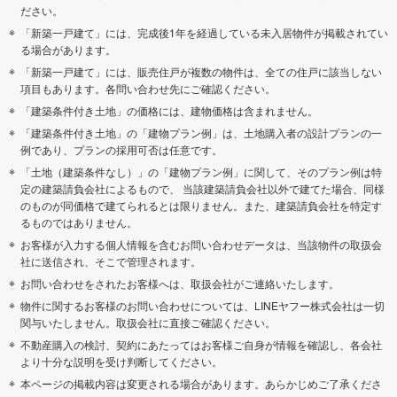
ださい。
「新築一戸建て」には、完成後1年を経過している未入居物件が掲載されてい
る場合があります。
「新築一戸建て」には、販売住戸が複数の物件は、全ての住戸に該当しない
項目もあります。各問い合わせ先にご確認ください。
「建築条件付き土地」の価格には、建物価格は含まれません。
「建築条件付き土地」の「建物プラン例」は、土地購入者の設計プランの一
例であり、プランの採用可否は任意です。
「土地（建築条件なし）」の「建物プラン例」に関して、そのプラン例は特
定の建築請負会社によるもので、 当該建築請負会社以外で建てた場合、同様
のものが同価格で建てられるとは限りません。また、建築請負会社を特定す
るものではありません。
お客様が入力する個人情報を含むお問い合わせデータは、当該物件の取扱会
社に送信され、そこで管理されます。
お問い合わせをされたお客様へは、取扱会社がご連絡いたします。
物件に関するお客様のお問い合わせについては、LINEヤフー株式会社は一切
関与いたしません。取扱会社に直接ご確認ください。
不動産購入の検討、契約にあたってはお客様ご自身が情報を確認し、各会社
より十分な説明を受け判断してください。
本ページの掲載内容は変更される場合があります。あらかじめご了承くださ