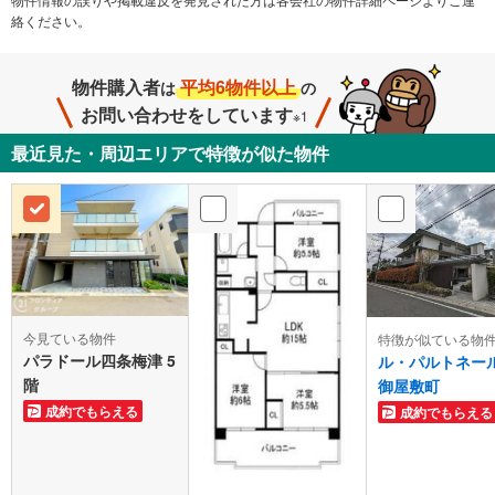
絡ください。
物件購入者
平均6物件以上
は
の
お問い合わせをしています
※1
最近見た・周辺エリアで特徴が似た物件
今見ている物件
特徴が似ている物
パラドール四条梅津 5
ル・パルトネー
階
御屋敷町
成約でもらえる
成約でもらえる