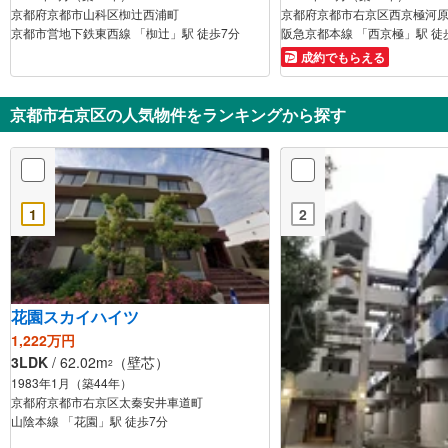
京都府京都市山科区椥辻西浦町
京都府京都市右京区西京極河
京都市営地下鉄東西線 「椥辻」駅 徒歩7分
阪急京都本線 「西京極」駅 徒
成約でもらえる
京都市右京区の人気物件をランキングから探す
1
2
花園スカイハイツ
1,222万円
3LDK
/ 62.02m
（壁芯）
2
1983年1月（築44年）
京都府京都市右京区太秦安井車道町
山陰本線 「花園」駅 徒歩7分