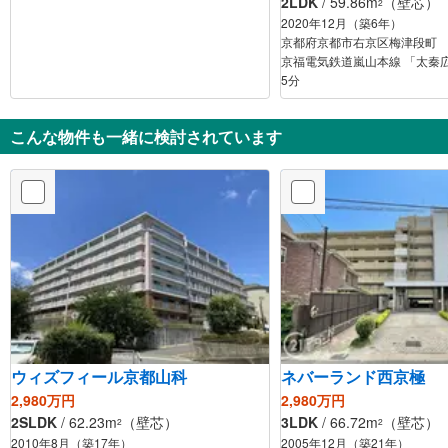
2LDK
/ 59.86m
（壁芯）
2
2020年12月（築6年）
京都府京都市右京区梅津段町
京福電気鉄道嵐山本線 「太秦広
5分
こんな物件も一緒に検討されています
ウィズフィール京都山科
ネバーランド西京極
2,980万円
2,980万円
2SLDK
/ 62.23m
（壁芯）
3LDK
/ 66.72m
（壁芯）
2
2
2010年8月（築17年）
2005年12月（築21年）