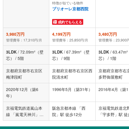
特徴が似ている物件
プリオーレ京都西院
成約でもらえる
3,980万円
4,199万円
3,480万円
管理費等：17,310円/月
管理費等：25,850円/月
管理費等：23,900
3LDK
/
72.09m²（壁
3LDK
/
67.39m²（壁
3LDK
/
63.47m
芯）
/
5階
芯）
/
9階
芯）
/
1階
京都府京都市右京区
京都府京都市右京区西
京都府京都市右
梅津段町
院清水町
多野御屋敷町
2020年12月（築6
1996年5月（築31年）
2016年4月（築
年）
京福電気鉄道嵐山本
阪急京都本線 「西
京福電気鉄道北
線 「嵐電天神川」駅
院」駅 徒歩12分
「宇多野」駅 徒
徒歩15分