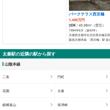
パークテラス西京極
1,450万円
2DK
/ 45.98m
（壁芯）
2
1984年6月（築43年）
京都府京都市右京区西京極豆
阪急京都本線 「西京極」駅 徒
太秦駅の近隣の駅から探す
山陰本線
二条
円町
花園
太秦
嵯峨嵐山
保津峡