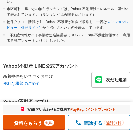
い。
市区町村・駅ごとの物件ランキングは、Yahoo!不動産独自のルールに基づい
て表示しています。（ランキングは火曜更新されます）
物件クチコミ情報は主にYahoo!不動産が独自で収集し、一部は
マンションレ
ビュー（外部サイト）
から提供されたものを表示しています。
1 不動産情報サイト事業者連絡協議会（RSC）2018年 不動産情報サイト利用
者意識アンケートより引用しました。
Yahoo!不動産 LINE公式アカウント
新着物件をいち早くお届け！
友だち追加
便利な機能のご紹介
Yahoo!不動産 アプリ
お気に入りに追加しました。
WEB問い合わせ&ご成約で
PayPayポイントプレゼント
一覧を開く
地図でサクッと物件探し
物件比較が手軽にできる
資料をもらう
電話する
通話無料
無料