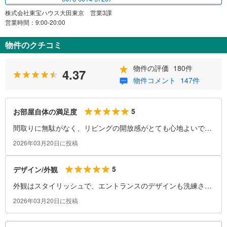
株式会社東宝ハウス大田東京 営業3課
営業時間：9:00-20:00
物件のクチコミ
物件の評価
180件
4.37
物件コメント
147件
5
お部屋自体の満足度
間取りに無駄がなく、リビングの開放感がとても心地よいで
す。収納も十分に確保されており、日用品がすっきり収まりま
2026年03月20日に投稿
す。高層階のため眺望も良く、夜景を楽しめる
5
デザイン/外観
外観はスタイリッシュで、エントランスのデザインも洗練され
ています。周囲の街並みにもよく馴染んでおり、帰宅するたび
2026年03月20日に投稿
に気分が上がる建物です