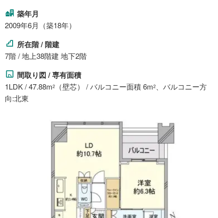
築年月
2009年6月（築18年）
所在階 / 階建
7階 / 地上38階建 地下2階
間取り図 / 専有面積
1LDK / 47.88m
（壁芯） / バルコニー面積 6m
、バルコニー方
2
2
向:北東