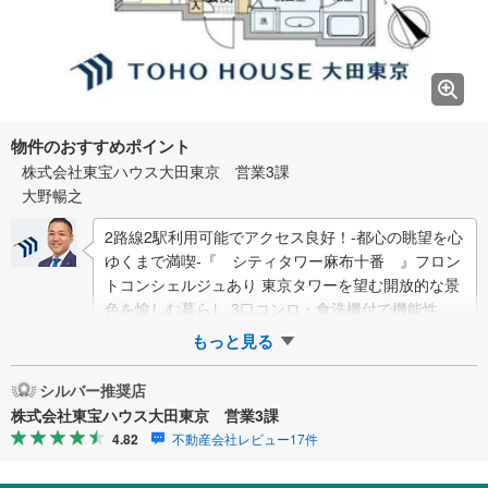
物件のおすすめポイント
株式会社東宝ハウス大田東京 営業3課
大野暢之
2路線2駅利用可能でアクセス良好！-都心の眺望を心
ゆくまで満喫-『 シティタワー麻布十番 』フロン
トコンシェルジュあり 東京タワーを望む開放的な景
色を愉しむ暮らし 3口コンロ・食洗機付で機能性の
高いキッチン 足元からじんわり暖かく…
もっと見る
シルバー推奨店
株式会社東宝ハウス大田東京 営業3課
4.82
不動産会社レビュー17件