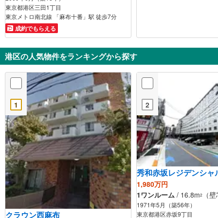
東京都港区三田1丁目
東京メトロ南北線 「麻布十番」駅 徒歩7分
成約でもらえる
港区の人気物件をランキングから探す
1
2
秀和赤坂レジデンシャ
1,980万円
1ワンルーム
/ 16.8m
（壁
2
1971年5月（築56年）
クラウン西麻布
東京都港区赤坂9丁目