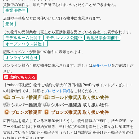
賃貸中の物件は、原則ご自身でお住まいいただくことができません。
事業用物件
店舗や事務所などにお使いいただける物件に表示されます。
元付
その物件の元付業者（売主から直接依頼を受けている会社）に表示されます。
モデルルーム公開中
モデルハウス公開中
現地見学会開催中
オープンハウス開催中
記載のイベントが開催中の物件に表示されます。
オンライン対応可
オンライン対応可能な物件に表示されます。詳しくは
紹介ページ
をご確認くだ
さい。
成約でもらえる
【Yahoo!不動産】物件ご成約で最大20万円相当PayPayポイントプレゼント！
の対象物件です。詳細は
プレゼント詳細
をご覧ください。
ゴールド推奨店
ゴールド推奨店 取り扱い物件
シルバー推奨店
シルバー推奨店 取り扱い物件
ブロンズ推奨店
ブロンズ推奨店 取り扱い物件
広告商品を購入している不動産会社のうち、物件情報の正確性、法令遵守、ヤ
フー不動産における成約実績等、当社所定の基準を満たした優良な店舗運営を
実践していると認めた不動産会社（もしくは当該認定を受けた不動産会社の取
扱物件）に表示されます。