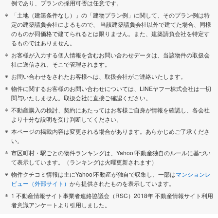
例であり、プランの採用可否は任意です。
「土地（建築条件なし）」の「建物プラン例」に関して、そのプラン例は特
定の建築請負会社によるもので、 当該建築請負会社以外で建てた場合、同様
のものが同価格で建てられるとは限りません。また、建築請負会社を特定す
るものではありません。
お客様が入力する個人情報を含むお問い合わせデータは、当該物件の取扱会
社に送信され、そこで管理されます。
お問い合わせをされたお客様へは、取扱会社がご連絡いたします。
物件に関するお客様のお問い合わせについては、LINEヤフー株式会社は一切
関与いたしません。取扱会社に直接ご確認ください。
不動産購入の検討、契約にあたってはお客様ご自身が情報を確認し、各会社
より十分な説明を受け判断してください。
本ページの掲載内容は変更される場合があります。あらかじめご了承くださ
い。
市区町村・駅ごとの物件ランキングは、Yahoo!不動産独自のルールに基づい
て表示しています。（ランキングは火曜更新されます）
物件クチコミ情報は主にYahoo!不動産が独自で収集し、一部は
マンションレ
ビュー（外部サイト）
から提供されたものを表示しています。
1 不動産情報サイト事業者連絡協議会（RSC）2018年 不動産情報サイト利用
者意識アンケートより引用しました。