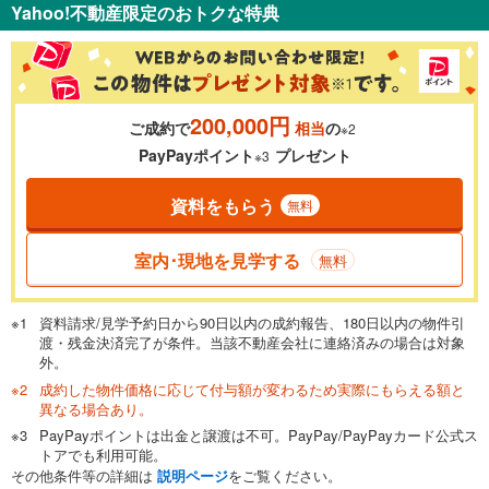
Yahoo!不動産限定のおトクな特典
200,000円
ご成約で
相当
の
※2
PayPayポイント
プレゼント
※3
資料をもらう
無料
室内･現地を見学する
無料
資料請求/見学予約日から90日以内の成約報告、180日以内の物件引
渡・残金決済完了が条件。当該不動産会社に連絡済みの場合は対象
外。
成約した物件価格に応じて付与額が変わるため実際にもらえる額と
異なる場合あり。
PayPayポイントは出金と譲渡は不可。PayPay/PayPayカード公式ス
トアでも利用可能。
その他条件等の詳細は
説明ページ
をご覧ください。