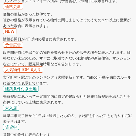
リノベーション・リフォーム済み（予定含む）の物件に表示されます。
価格更新
価格の更新があった物件です。
複数の価格が表示されている物件に関しましてはそのうちの１つ以上に更新が
あった場合に表示されます。
NEW
情報公開日が7日以内の場合に表示されます。
予告広告
販売開始前に売出予定の物件を知らせるための広告の場合に表示されます。価
格などが未定のため、すぐには取引できない分譲宅地や新築住宅、マンション
などについて、販売開始時期などを告知します。
人気物件TOP10入り
市区町村・駅ごとのランキング（火曜更新）です。Yahoo!不動産独自のルール
に基づいて表示しています。
建築条件付き土地
売買契約にあたって一定期間内に特定の建設会社と建築請負契約を結ぶことを
条件にしている土地に表示されます。
未入居
建築工事完了日から1年以上経過したものの、まだ誰も住んだことがない住宅に
表示されます。
賃貸中
賃貸中の物件に表示されます。