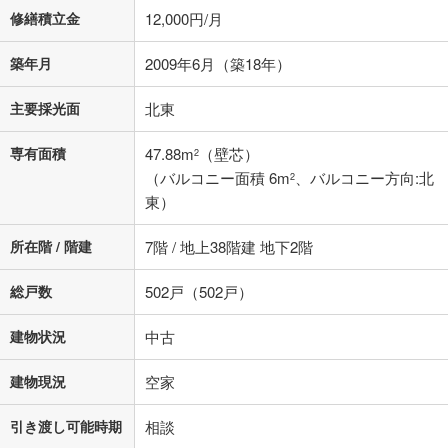
修繕積立金
12,000円/月
築年月
2009年6月（築18年）
主要採光面
北東
専有面積
47.88m
（壁芯）
2
（バルコニー面積 6m
、バルコニー方向:北
2
東）
所在階 / 階建
7階 / 地上38階建 地下2階
総戸数
502戸（502戸）
建物状況
中古
建物現況
空家
引き渡し可能時期
相談