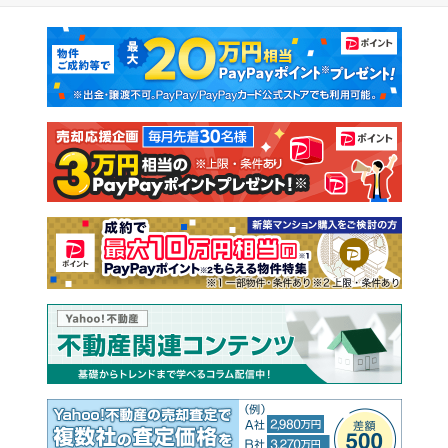
マンションカタログ
教えて！住まいの先生
新築マンション
中古マンション
新築一戸建て
中古一戸建て
注文住宅
土地
売却査定