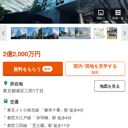
間取り
画像一覧
2億2,000万円
室内･現地を見学する
資料をもらう
無料
無料
所在地
地図を見る
東京都港区三田1丁目
交通
東京メトロ南北線 「麻布十番」駅 徒歩4分
都営大江戸線 「赤羽橋」駅 徒歩4分
都営三田線 「芝公園」駅 徒歩11分