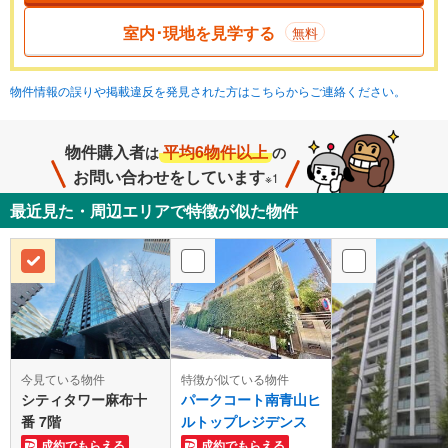
室内･現地を見学する
無料
物件情報の誤りや掲載違反を発見された方はこちらからご連絡ください。
物件購入者
平均6物件以上
は
の
お問い合わせをしています
※1
最近見た・周辺エリアで特徴が似た物件
今見ている物件
特徴が似ている物件
シティタワー麻布十
パークコート南青山ヒ
番 7階
ルトップレジデンス
成約でもらえる
成約でもらえる