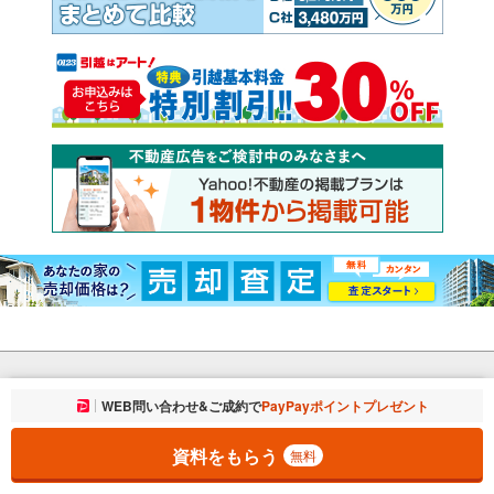
Yahoo!不動産
Yahoo! JAPAN
お気に入りに追加しました。
WEB問い合わせ&ご成約で
PayPayポイントプレゼント
一覧を開く
プライバシーポリシー
プライバシーセンター
資料をもらう
規約
掲載希望の方へ
無料
免責事項
ご意見・ご要望
ヘルプ