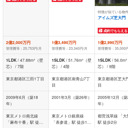
特徴が似ている物
アイムズ芝大門
成約でもらえる
2億2,000万円
1億3,490万円
1億2,990万円
管理費等：25,753円/月
管理費等：23,340円/月
管理費等：35,000
1LDK
/
47.88m²（壁
1SLDK
/
51.76m²（壁
1SLDK
/
56.0m
芯）
/
7階
芯）
/
4階
芯）
/
9階
東京都港区三田1丁目
東京都港区南青山7丁
東京都港区芝大
目
目
2009年6月（築18
2001年3月（築26年）
2005年12月（築
年）
年）
東京メトロ南北線
東京メトロ銀座線
都営浅草線 「大
「麻布十番」駅 徒歩4
「表参道」駅 徒歩12
駅 徒歩2分