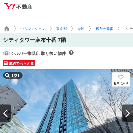
中古マンション
東京都
港区
麻布十番駅
シテ
シティタワー麻布十番 7階
シルバー推奨店 取り扱い物件
成約でもらえる
1
/
21
お気に入り