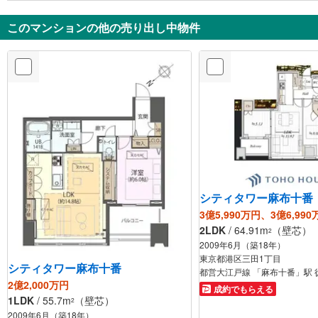
分
分
このマンションの他の売り出し中物件
シティタワー麻布十番
3億5,990万円、3億6,990
2LDK
/ 64.91m
（壁芯）
2
2009年6月（築18年）
東京都港区三田1丁目
シティタワー麻布十番
都営大江戸線 「麻布十番」駅 
2億2,000万円
成約でもらえる
1LDK
/ 55.7m
（壁芯）
2
2009年6月（築18年）