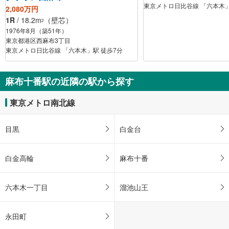
東京メトロ日比谷線 「六本木」
2,080万円
1R
/ 18.2m
（壁芯）
2
1976年8月（築51年）
東京都港区西麻布3丁目
東京メトロ日比谷線 「六本木」駅 徒歩7分
麻布十番駅の近隣の駅から探す
東京メトロ南北線
目黒
白金台
白金高輪
麻布十番
六本木一丁目
溜池山王
永田町