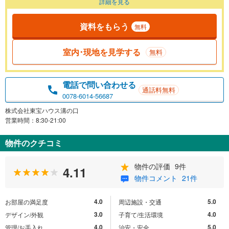
詳細を見る
資料をもらう
無料
室内･現地を見学する
無料
電話で問い合わせる
通話料無料
0078-6014-56687
株式会社東宝ハウス溝の口
営業時間：8:30-21:00
物件のクチコミ
物件の評価
9件
4.11
物件コメント
21件
4.0
5.0
お部屋の満足度
周辺施設・交通
3.0
4.0
デザイン/外観
子育て/生活環境
4.0
5.0
管理/お手入れ
治安・安全