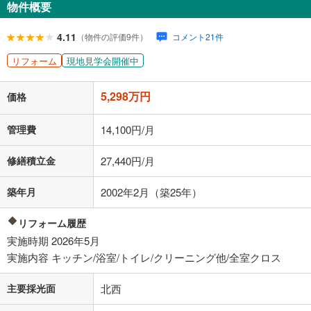
物件概要
179,068
円
/月
月々の返済額
閉じる
ローン返済額
137,528
円
（頭金比率
0
%
）
4.11
（物件の評価9件）
コメント21件
＋修繕積立金
27,440
円
＋管理費
14,100
円
リフォーム
現地見学会開催中
「金利」については、ご利用を予定されている金融機関等にご確認の
5,298万円
上、ご自身での入力をお願いいたします。初期設定で自動入力されてい
価格
る値は、実際の金融機関等における貸出金利とは何ら関係がなく、実際
の金融機関等における貸出金利を何ら保証するものではありません。返
管理費
14,100円/月
済方法「元利均等返済」にて算出しております。入力された金利を35年
適用した場合の計算結果を表示しています。
修繕積立金
27,440円/月
その他月額費用や、初期費用がかかります。ご注意ください。実際にお
借り入れの際は各金融機関等に、必ずご自身でご確認をお願いいたしま
す。
築年月
2002年2月（築25年）
条件によってお借り入れができないことがあります。
リフォーム履歴
不動産会社に購入相談をする
無料
実施時期 2026年5月
実施内容 キッチン/浴室/トイレ/クリーニング他/全室クロス
閉じる
主要採光面
北西