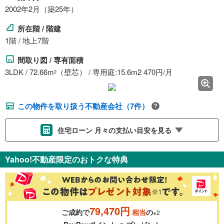
2002年2月（築25年）
所在階 / 階建
1階 / 地上7階
間取り図 / 専有面積
3LDK / 72.66m
（壁芯） / 専用庭:15.6m2 470円/月
2
この物件を取り扱う不動産会社（7件）
住宅ローン 月々の支払い目安を見る
支払いの目安をシミュレーションすることができます。
Yahoo!不動産限定のおトクな特典
％
金利
79,470円
ご成約で
相当
の
※2
0.01%
14.99%