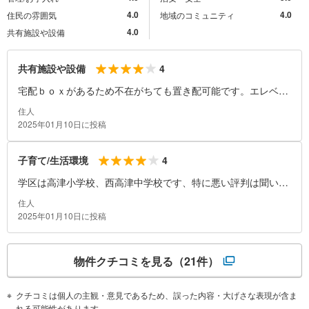
4.0
4.0
住民の雰囲気
地域のコミュニティ
4.0
共有施設や設備
4
共有施設や設備
宅配ｂｏｘがあるため不在がちても置き配可能です。エレベー
ターは1基、築20年以上ですがバリヤフリー設計で年配者も使
住人
いやすい設計です。
2025年01月10日に投稿
4
子育て/生活環境
学区は高津小学校、西高津中学校です、特に悪い評判は聞いた
ことがないです。高津駅前に帝京病院があり、その周りの周り
住人
にある個人病院も何かあれば紹介状も直ぐに書いてもらえるの
2025年01月10日に投稿
で年配者にも優しい街です。
物件クチコミを見る
（21件）
クチコミは個人の主観・意見であるため、誤った内容・大げさな表現が含ま
れる可能性があります。