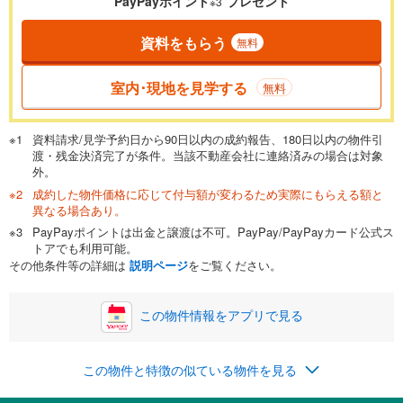
PayPayポイント
プレゼント
※3
資料をもらう
無料
返済期間
一般的には最長35年まで借り入れ可能です。多くの金融機関
室内･現地を見学する
無料
が完済時の年齢は80歳までを条件としています。
万円
頭金
閉じる
資料請求/見学予約日から90日以内の成約報告、180日以内の物件引
渡・残金決済完了が条件。当該不動産会社に連絡済みの場合は対象
外。
成約した物件価格に応じて付与額が変わるため実際にもらえる額と
0万円
5,298万円
異なる場合あり。
自己資金から住宅購入にかけられる金額を入力してくださ
PayPayポイントは出金と譲渡は不可。PayPay/PayPayカード公式ス
い。一般的には物件価格の2割までが目安です。
万円
トアでも利用可能。
ボーナス
閉じる
/回
その他条件等の詳細は
説明ページ
をご覧ください。
この物件情報をアプリで見る
0円
5,298万円
年2回払いを想定しています。毎月の返済額に加えて、ボー
この物件と特徴の似ている物件を見る
ナス時の増額分（1回分）を入力してください。
ボーナス払いの限度額は金融機関によって異なります。