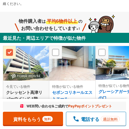
絡ください。
物件購入者
平均6物件以上
は
の
お問い合わせをしています
※1
最近見た・周辺エリアで特徴が似た物件
特徴が似ている物
今見ている物件
特徴が似ている物件
グレーシアガー
クレッセント高津リ
セボンコリネールエス
の口
バーウインド 1階
トエール
成約でもらえる
成約でもらえる
成約でもらえる
お気に入りに追加しました。
WEB問い合わせ&ご成約で
PayPayポイントプレゼント
一覧を開く
5,298万円
4,890万円
5,580万円
資料をもらう
電話する
通話無料
無料
管理費等：41,540円/月
管理費等：23,700円/月
管理費等：31,290