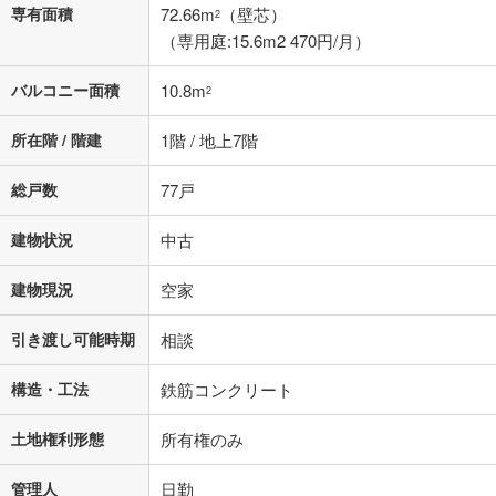
専有面積
72.66m
（壁芯）
2
（専用庭:15.6m2 470円/月）
バルコニー面積
10.8m
2
所在階 / 階建
1階 / 地上7階
総戸数
77戸
建物状況
中古
建物現況
空家
引き渡し可能時期
相談
構造・工法
鉄筋コンクリート
土地権利形態
所有権のみ
管理人
日勤