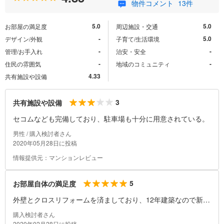
物件コメント
13件
5.0
5.0
お部屋の満足度
周辺施設・交通
-
5.0
デザイン/外観
子育て/生活環境
-
-
管理/お手入れ
治安・安全
-
-
住民の雰囲気
地域のコミュニティ
4.33
共有施設や設備
3
共有施設や設備
セコムなども完備しており、駐車場も十分に用意されている。
男性 / 購入検討者さん
2020年05月28日に投稿
情報提供元：マンションレビュー
5
お部屋自体の満足度
外壁とクロスリフォームを済ましており、12年建築なので新し
くはない。
購入検討者さん
2020年02月28日に投稿