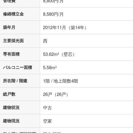
管理費
8,800円/月
る値は、実際の金融機関等における貸出金利とは何ら関係がなく、実際
の金融機関等における貸出金利を何ら保証するものではありません。返
修繕積立金
8,580円/月
済方法「元利均等返済」にて算出しております。入力された金利を35年
適用した場合の計算結果を表示しています。
その他月額費用や、初期費用がかかります。ご注意ください。実際にお
築年月
2012年11月（築14年）
借り入れの際は各金融機関等に、必ずご自身でご確認をお願いいたしま
す。
主要採光面
西
条件によってお借り入れができないことがあります。
専有面積
53.62m
（壁芯）
2
不動産会社に購入相談をする
無料
バルコニー面積
5.58m
2
閉じる
所在階 / 階建
1階 / 地上階数4階
総戸数
26戸（26戸）
建物状況
中古
建物現況
空家