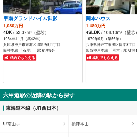
甲南グランドハイム御影
岡本ハウス
1,080万円
1,480万円
4DK
/ 53.37m
（壁芯）
4SLDK
/ 106.13m
（壁芯
2
2
1984年11月（築42年）
1970年9月（築56年）
兵庫県神戸市東灘区御影石町1丁目
兵庫県神戸市東灘区岡本8丁目
阪神本線 「石屋川」駅 徒歩8分
阪急神戸本線 「岡本」駅 徒歩
成約でもらえる
成約でもらえる
六甲道駅の近隣の駅から探す
東海道本線（JR西日本）
甲南山手
摂津本山