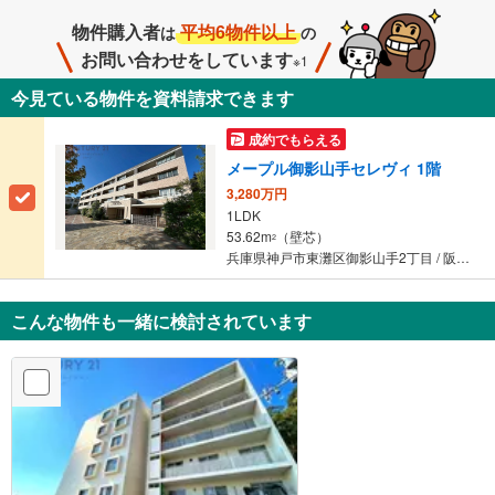
物件購入者
平均6物件以上
は
の
お問い合わせをしています
※1
今見ている物件を資料請求できます
成約でもらえる
メープル御影山手セレヴィ 1階
3,280万円
1LDK
53.62m
（壁芯）
2
兵庫県神戸市東灘区御影山手2丁目 / 阪急神戸本線 「御影」駅 徒歩7分
こんな物件も一緒に検討されています