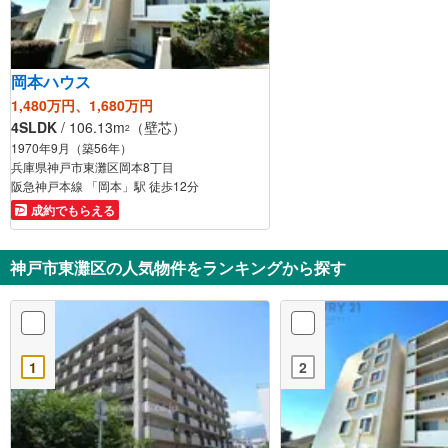
岡本ハウス
1,480万円、1,680万円
4SLDK
/ 106.13m
（壁芯）
2
1970年9月（築56年）
兵庫県神戸市東灘区岡本8丁目
阪急神戸本線 「岡本」駅 徒歩12分
成約でもらえる
神戸市東灘区の人気物件をランキングから探す
1
2