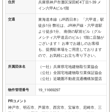
住所
兵庫県神戸市灘区深田町4丁目1-39 メ
イン六甲Aビル1階
交通
東海道本線（JR西日本） 「六甲道」駅
徒歩1分 弊社は、JR神戸線・六甲道駅
より徒歩1分、 南側の駅前ビル（グル
メシティ六甲道店のビル）1階に店舗が
ございます！ お車でお越しのお客様
も、提携駐車場をご用意しております
ので、お気軽にお立ち寄り下さい。
所属団体名
（一社）兵庫県宅地建物取引業協会
（公社）全国宅地建物取引業保証協会
（公社）近畿圏不動産流通機構加盟店
物件管理番号
19_11669297
PRコメント
神戸市、明石市、芦屋市、西宮市、宝塚市、尼崎市、三