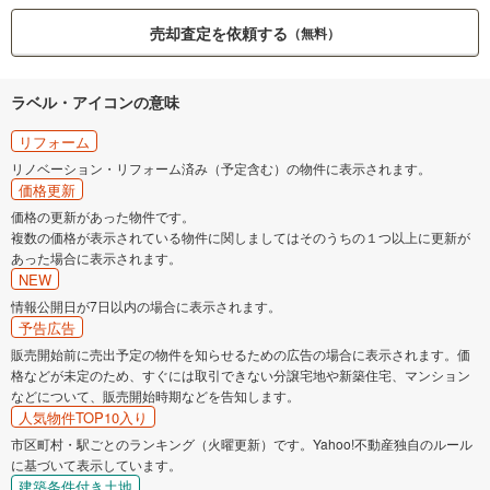
売却査定を依頼する
（無料）
ラベル・アイコンの意味
リフォーム
リノベーション・リフォーム済み（予定含む）の物件に表示されます。
価格更新
価格の更新があった物件です。
複数の価格が表示されている物件に関しましてはそのうちの１つ以上に更新が
あった場合に表示されます。
NEW
情報公開日が7日以内の場合に表示されます。
予告広告
販売開始前に売出予定の物件を知らせるための広告の場合に表示されます。価
格などが未定のため、すぐには取引できない分譲宅地や新築住宅、マンション
などについて、販売開始時期などを告知します。
人気物件TOP10入り
市区町村・駅ごとのランキング（火曜更新）です。Yahoo!不動産独自のルール
に基づいて表示しています。
建築条件付き土地