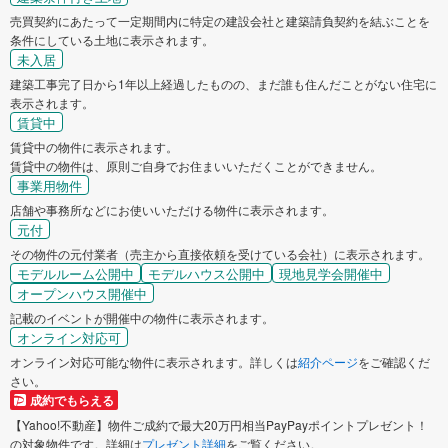
売買契約にあたって一定期間内に特定の建設会社と建築請負契約を結ぶことを
条件にしている土地に表示されます。
未入居
建築工事完了日から1年以上経過したものの、まだ誰も住んだことがない住宅に
表示されます。
賃貸中
賃貸中の物件に表示されます。
賃貸中の物件は、原則ご自身でお住まいいただくことができません。
事業用物件
店舗や事務所などにお使いいただける物件に表示されます。
元付
その物件の元付業者（売主から直接依頼を受けている会社）に表示されます。
モデルルーム公開中
モデルハウス公開中
現地見学会開催中
オープンハウス開催中
記載のイベントが開催中の物件に表示されます。
オンライン対応可
オンライン対応可能な物件に表示されます。詳しくは
紹介ページ
をご確認くだ
さい。
成約でもらえる
【Yahoo!不動産】物件ご成約で最大20万円相当PayPayポイントプレゼント！
の対象物件です。詳細は
プレゼント詳細
をご覧ください。