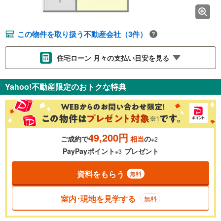
この物件を取り扱う不動産会社（3件）
住宅ローン 月々の支払い目安を見る
支払いの目安をシミュレーションすることができます。
Yahoo!不動産限定のおトクな特典
％
金利
49,200円
ご成約で
相当
の
※2
0.01%
14.99%
PayPayポイント
プレゼント
※3
資料をもらう
無料
返済期間
一般的には最長35年まで借り入れ可能です。多くの金融機関
室内･現地を見学する
無料
が完済時の年齢は80歳までを条件としています。
万円
頭金
閉じる