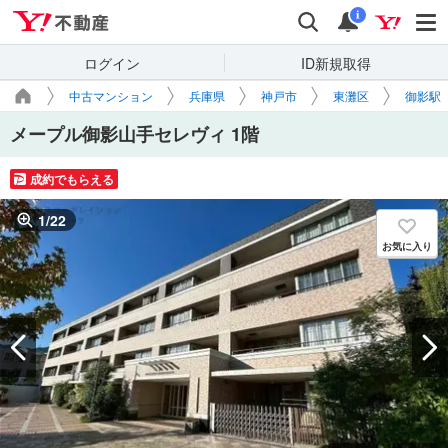
Yahoo!不動産
検索
通知
i
ログイン
ID新規取得
中古マンション
兵庫県
神戸市
東灘区
御影駅
メープル御影山手セレヴィ 1階
成約でもらえる
1
/
22
お気に入り