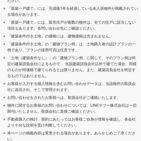
ださい。
「新築一戸建て」には、完成後1年を経過している未入居物件が掲載されてい
る場合があります。
「新築一戸建て」には、販売住戸が複数の物件は、全ての住戸に該当しない
項目もあります。各問い合わせ先にご確認ください。
「建築条件付き土地」の価格には、建物価格は含まれません。
「建築条件付き土地」の「建物プラン例」は、土地購入者の設計プランの一
例であり、プランの採用可否は任意です。
「土地（建築条件なし）」の「建物プラン例」に関して、そのプラン例は特
定の建築請負会社によるもので、 当該建築請負会社以外で建てた場合、同様
のものが同価格で建てられるとは限りません。また、建築請負会社を特定す
るものではありません。
お客様が入力する個人情報を含むお問い合わせデータは、当該物件の取扱会
社に送信され、そこで管理されます。
お問い合わせをされたお客様へは、取扱会社がご連絡いたします。
物件に関するお客様のお問い合わせについては、LINEヤフー株式会社は一切
関与いたしません。取扱会社に直接ご確認ください。
不動産購入の検討、契約にあたってはお客様ご自身が情報を確認し、各会社
より十分な説明を受け判断してください。
本ページの掲載内容は変更される場合があります。あらかじめご了承くださ
い。