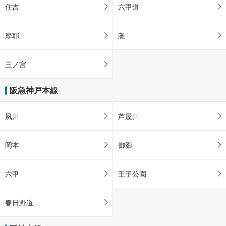
住吉
六甲道
摩耶
灘
三ノ宮
阪急神戸本線
夙川
芦屋川
岡本
御影
六甲
王子公園
春日野道