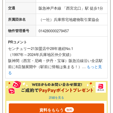
交通
阪急神戸本線 「西宮北口」駅 徒歩1分
所属団体名
（一社）兵庫県宅地建物取引業協会
物件管理番号
014280000279457
PRコメント
センチュリー21加盟店中28年連続No.1
（1997年～2024年兵庫地区仲介実績）
阪神間（西宮・尼崎・伊丹・宝塚）阪急沿線沿い全店駅
前に8店舗展開中（駅前に情報は集まる！）…
もっと見
る
詳細を見る
資料をもらう
無料