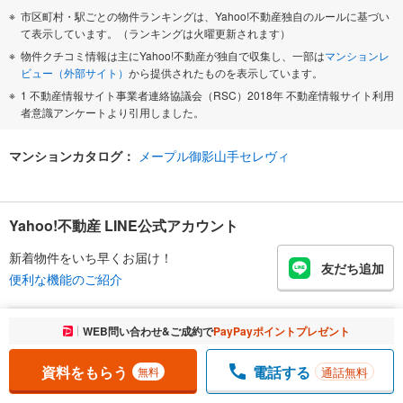
市区町村・駅ごとの物件ランキングは、Yahoo!不動産独自のルールに基づい
て表示しています。（ランキングは火曜更新されます）
物件クチコミ情報は主にYahoo!不動産が独自で収集し、一部は
マンションレ
ビュー（外部サイト）
から提供されたものを表示しています。
1 不動産情報サイト事業者連絡協議会（RSC）2018年 不動産情報サイト利用
者意識アンケートより引用しました。
マンションカタログ：
メープル御影山手セレヴィ
Yahoo!不動産 LINE公式アカウント
新着物件をいち早くお届け！
友だち追加
便利な機能のご紹介
お気に入りに追加しました。
WEB問い合わせ&ご成約で
PayPayポイントプレゼント
一覧を開く
Yahoo!不動産 アプリ
地図でサクッと物件探し
資料をもらう
電話する
通話無料
無料
物件比較が手軽にできる