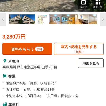
間取り
画像一覧
3,280万円
室内･現地を見学する
資料をもらう
無料
無料
所在地
地図を見る
兵庫県神戸市東灘区御影山手2丁目
交通
阪急神戸本線 「御影」駅 徒歩7分
阪神本線 「石屋川」駅 徒歩21分
東海道本線（JR西日本） 「六甲道」駅 徒歩22分
築年月