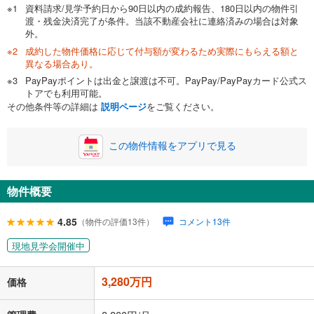
資料請求/見学予約日から90日以内の成約報告、180日以内の物件引
渡・残金決済完了が条件。当該不動産会社に連絡済みの場合は対象
外。
成約した物件価格に応じて付与額が変わるため実際にもらえる額と
0万円
3,280万円
異なる場合あり。
自己資金から住宅購入にかけられる金額を入力してくださ
PayPayポイントは出金と譲渡は不可。PayPay/PayPayカード公式ス
い。一般的には物件価格の2割までが目安です。
万円
トアでも利用可能。
ボーナス
閉じる
/回
その他条件等の詳細は
説明ページ
をご覧ください。
この物件情報をアプリで見る
0円
3,280万円
年2回払いを想定しています。毎月の返済額に加えて、ボー
ナス時の増額分（1回分）を入力してください。
物件概要
ボーナス払いの限度額は金融機関によって異なります。
4.85
102,524
円
/月
（物件の評価13件）
コメント13件
月々の返済額
閉じる
現地見学会開催中
ローン返済額
85,144
円
（頭金比率
0
%
）
＋修繕積立金
8,580
円
＋管理費
8,800
円
3,280万円
価格
「金利」については、ご利用を予定されている金融機関等にご確認の
上、ご自身での入力をお願いいたします。初期設定で自動入力されてい