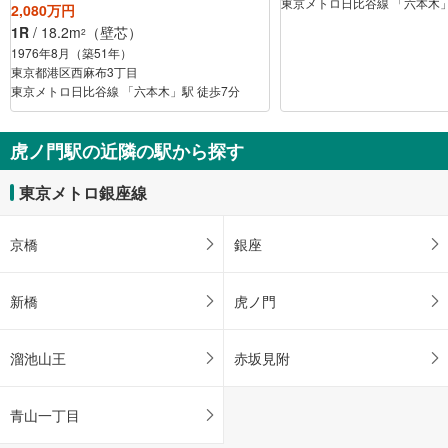
東京メトロ日比谷線 「六本木」
2,080万円
1R
/ 18.2m
（壁芯）
2
1976年8月（築51年）
東京都港区西麻布3丁目
東京メトロ日比谷線 「六本木」駅 徒歩7分
虎ノ門駅の近隣の駅から探す
東京メトロ銀座線
京橋
銀座
新橋
虎ノ門
溜池山王
赤坂見附
青山一丁目