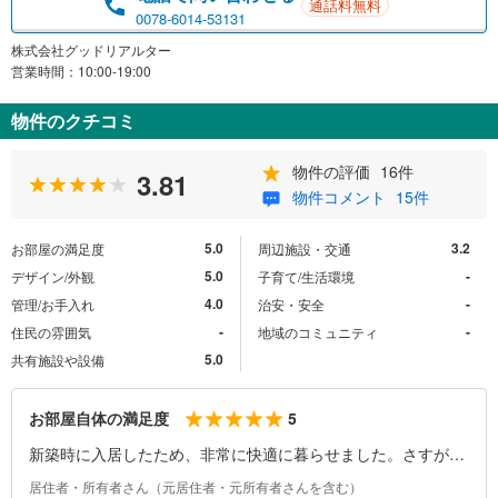
通話料無料
0078-6014-53131
株式会社グッドリアルター
営業時間：10:00-19:00
物件のクチコミ
物件の評価
16件
3.81
物件コメント
15件
5.0
3.2
お部屋の満足度
周辺施設・交通
5.0
-
デザイン/外観
子育て/生活環境
4.0
-
管理/お手入れ
治安・安全
-
-
住民の雰囲気
地域のコミュニティ
5.0
共有施設や設備
5
お部屋自体の満足度
新築時に入居したため、非常に快適に暮らせました。さすが三
井の仕様で、天井も高く日差しがよく入る南向きの部屋で、暮
居住者・所有者さん（元居住者・元所有者さんを含む）