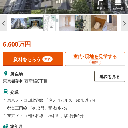
間取り
画像一覧
6,600万円
室内･現地を見学する
資料をもらう
無料
無料
所在地
地図を見る
東京都港区西新橋3丁目
交通
東京メトロ日比谷線 「虎ノ門ヒルズ」駅 徒歩7分
都営三田線 「御成門」駅 徒歩7分
東京メトロ日比谷線 「神谷町」駅 徒歩9分
築年月