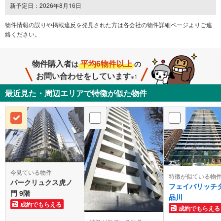
新予定日：2026年8月16日
物件情報の誤りや掲載違反を発⾒された方は各会社の物件詳細ページよりご連
絡ください。
物件購入者
平均6物件以上
は
の
お問い合わせをしています
※1
最近見た・周辺エリアで特徴が似た物件
今見ている物件
特徴が似ている物
パークリュクス虎ノ
フェイバリッチ
門 9階
品川
成約でもらえる
成約でもらえる