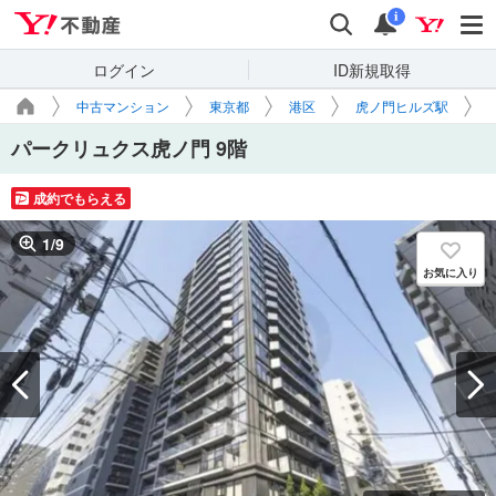
Yahoo!不動産
検索
通知
i
ログイン
ID新規取得
中古マンション
東京都
港区
虎ノ門ヒルズ駅
パークリュクス虎ノ門 9階
成約でもらえる
1
/
9
お気に入り