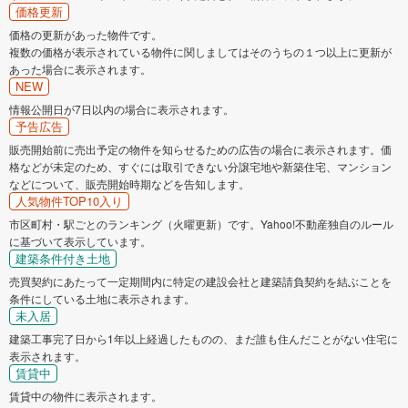
価格更新
価格の更新があった物件です。
複数の価格が表示されている物件に関しましてはそのうちの１つ以上に更新が
あった場合に表示されます。
NEW
情報公開日が7日以内の場合に表示されます。
予告広告
販売開始前に売出予定の物件を知らせるための広告の場合に表示されます。価
格などが未定のため、すぐには取引できない分譲宅地や新築住宅、マンション
などについて、販売開始時期などを告知します。
人気物件TOP10入り
市区町村・駅ごとのランキング（火曜更新）です。Yahoo!不動産独自のルール
に基づいて表示しています。
建築条件付き土地
売買契約にあたって一定期間内に特定の建設会社と建築請負契約を結ぶことを
条件にしている土地に表示されます。
未入居
建築工事完了日から1年以上経過したものの、まだ誰も住んだことがない住宅に
表示されます。
賃貸中
賃貸中の物件に表示されます。