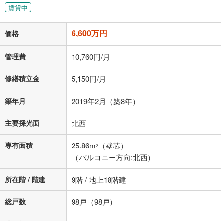
賃貸中
6,600万円
価格
管理費
10,760円/月
修繕積立金
5,150円/月
築年月
2019年2月（築8年）
主要採光面
北西
専有面積
25.86m
（壁芯）
2
（バルコニー方向:北西）
所在階 / 階建
9階 / 地上18階建
総戸数
98戸（98戸）