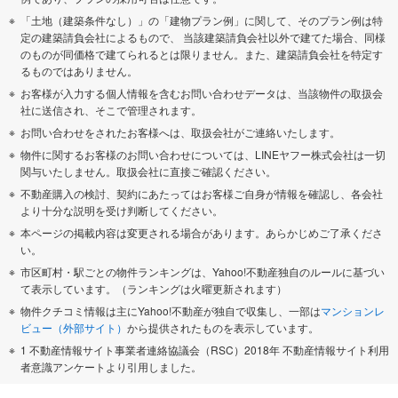
「土地（建築条件なし）」の「建物プラン例」に関して、そのプラン例は特
定の建築請負会社によるもので、 当該建築請負会社以外で建てた場合、同様
のものが同価格で建てられるとは限りません。また、建築請負会社を特定す
るものではありません。
お客様が入力する個人情報を含むお問い合わせデータは、当該物件の取扱会
社に送信され、そこで管理されます。
お問い合わせをされたお客様へは、取扱会社がご連絡いたします。
物件に関するお客様のお問い合わせについては、LINEヤフー株式会社は一切
関与いたしません。取扱会社に直接ご確認ください。
不動産購入の検討、契約にあたってはお客様ご自身が情報を確認し、各会社
より十分な説明を受け判断してください。
本ページの掲載内容は変更される場合があります。あらかじめご了承くださ
い。
市区町村・駅ごとの物件ランキングは、Yahoo!不動産独自のルールに基づい
て表示しています。（ランキングは火曜更新されます）
物件クチコミ情報は主にYahoo!不動産が独自で収集し、一部は
マンションレ
ビュー（外部サイト）
から提供されたものを表示しています。
1 不動産情報サイト事業者連絡協議会（RSC）2018年 不動産情報サイト利用
者意識アンケートより引用しました。