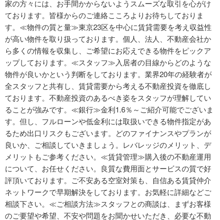
家の方々には、お手間かからないようスムーズな取引を心がけ
ております。皆様からのご連絡こころよりお待ちしておりま
す。≪物件の質と量≫東京23区を中心に賃貸需要を考え収益性
が高い物件を取り扱っております。個人、法人、不動産会社か
ら多くの情報を収集し、ご希望にお応えできる物件をピックア
ップしております。≪スタッフ≫入居者の目線からどのような
物件が良いかという判断をしております。業界20年の経験者が
全スタッフと共有し、賃貸需要から考える不動産投資を徹底し
ております。不動産投資のあるべき姿をスタッフが理解してい
ることが強みです。≪銀行≫金利1.6％～ご紹介可能でございま
す。但し、フルローンや低金利には取扱いできる物件指定があ
るため出口リスクもございます。どのファイナンスやプランが
良いか、ご相談していきましょう。レバレッジのメリット、デ
メリットもご参考ください。≪賃貸管理≫購入後の不動産運用
について、お任せください。良質な費用面とサービスの質で好
評頂いております。ご不安ある空室対策も、自信ある賃貸仲介
ネットワークで早期解決をしております。お気軽に詳細などご
相談下さい。≪ご相談方法≫スタッフとの商談は、まずお客様
のご要望や希望、不安や問題をお聞かせいただき、必要な不動