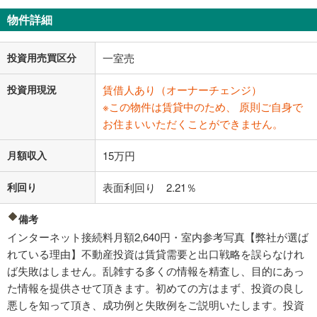
物件詳細
投資用売買区分
一室売
投資用現況
賃借人あり（オーナーチェンジ）
※この物件は賃貸中のため、 原則ご自身で
お住まいいただくことができません。
月額収入
15万円
利回り
表面利回り 2.21％
備考
インターネット接続料月額2,640円・室内参考写真【弊社が選ば
れている理由】不動産投資は賃貸需要と出口戦略を誤らなけれ
ば失敗はしません。乱雑する多くの情報を精査し、目的にあっ
た情報を提供させて頂きます。初めての方はまず、投資の良し
悪しを知って頂き、成功例と失敗例をご説明いたします。投資