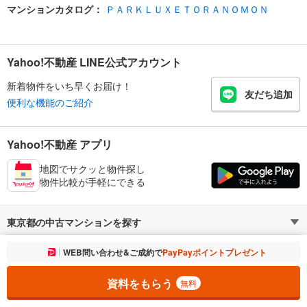
マンションカタログ：
ＰＡＲＫＬＵＸＥＴＯＲＡＮＯＭＯＮ
Yahoo!不動産 LINE公式アカウント
新着物件をいち早くお届け！
友だち追加
便利な機能のご紹介
Yahoo!不動産 アプリ
地図でサクッと物件探し
物件比較が手軽にできる
東京都の中古マンションを探す
お気に入りに追加しました。
WEB問い合わせ&ご成約で
PayPayポイントプレゼント
一覧を開く
港区の不動産情報を探す
路線・駅から探す
地域から探す
資料をもらう
無料
暮らしのお役立ち情報
不動産・住宅
賃貸住宅
通勤・通学時間から探す
地図から探す