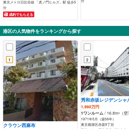
分
東京メトロ日比谷線 「虎ノ門ヒルズ」駅 徒歩5
分
成約でもらえる
港区の人気物件をランキングから探す
1
2
秀和赤坂レジデンシャ
1,980万円
1ワンルーム
/ 16.8m
（壁
2
1971年5月（築56年）
クラウン西麻布
東京都港区赤坂9丁目