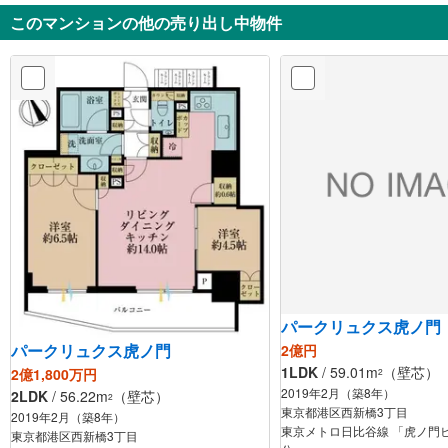
このマンションの他の売り出し中物件
パークリュクス虎ノ門
パークリュクス虎ノ門
2億円
1LDK
/ 59.01m
（壁芯）
2億1,800万円
2
2019年2月（築8年）
2LDK
/ 56.22m
（壁芯）
2
東京都港区西新橋3丁目
2019年2月（築8年）
東京メトロ日比谷線 「虎ノ門ヒ
東京都港区西新橋3丁目