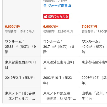
特徴が似ている物件
ラ ヴォーグ南青山
成約でもらえる
6,600万円
6,600万円
7,080万円
管理費等：15,910円/月
管理費等：22,200円/月
管理費等：17,900
ワンルーム
/
ワンルーム
/
ワンルーム
/
25.86m²（壁芯）
/
9
30.71m²（壁芯）
/
8
40.0m²（壁芯）
階
階
階
東京都港区西新橋3丁
東京都港区南青山6丁
東京都港区港南
目
目
2019年2月（築8年）
2003年10月（築23
2006年10月（築
年）
年）
東京メトロ日比谷線
東京メトロ銀座線
山手線 「品川」
「虎ノ門ヒルズ」駅
「表参道」駅 徒歩11
歩11分
徒歩7分
分