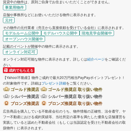
賃貸中の物件は、原則ご自身でお住まいいただくことができません。
事業用物件
店舗や事務所などにお使いいただける物件に表示されます。
元付
その物件の元付業者（売主から直接依頼を受けている会社）に表示されます。
モデルルーム公開中
モデルハウス公開中
現地見学会開催中
オープンハウス開催中
記載のイベントが開催中の物件に表示されます。
オンライン対応可
オンライン対応可能な物件に表示されます。詳しくは
紹介ページ
をご確認くだ
さい。
成約でもらえる
【Yahoo!不動産】物件ご成約で最大20万円相当PayPayポイントプレゼント！
の対象物件です。詳細は
プレゼント詳細
をご覧ください。
ゴールド推奨店
ゴールド推奨店 取り扱い物件
シルバー推奨店
シルバー推奨店 取り扱い物件
ブロンズ推奨店
ブロンズ推奨店 取り扱い物件
広告商品を購入している不動産会社のうち、物件情報の正確性、法令遵守、ヤ
フー不動産における成約実績等、当社所定の基準を満たした優良な店舗運営を
実践していると認めた不動産会社（もしくは当該認定を受けた不動産会社の取
扱物件）に表示されます。