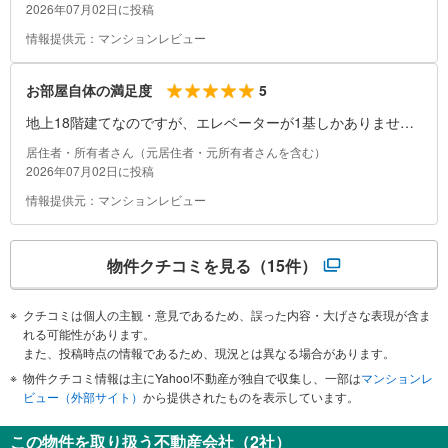
らしやすかったです。
2026年07月02日に投稿
情報提供元：マンションレビュー
5
お部屋自体の満足度
地上18階建てなのですが、エレベーターが1基しかありませ
ん。出勤する際や帰宅時は住人の方と一緒になることも多かっ
居住者・所有者さん（元居住者・元所有者さんを含む）
たり、エレベーターが上がってくる、降りてくるのを待つしか
2026年07月02日に投稿
ないのですが、ドア前への宅急便やフードデリバリーの配達な
情報提供元：マンションレビュー
ども多く、どこかの階で止まる時間が異常に長いこともありま
した。気が長くないとやってられない、と思った記憶がありま
す。
物件クチコミを見る
（15件）
クチコミは個人の主観・意見であるため、誤った内容・大げさな表現が含ま
れる可能性があります。
また、投稿時点の情報であるため、現況とは異なる場合があります。
物件クチコミ情報は主にYahoo!不動産が独自で収集し、一部は
マンションレ
ビュー（外部サイト）
から提供されたものを表示しています。
この物件を取り扱う不動産会社（2社）