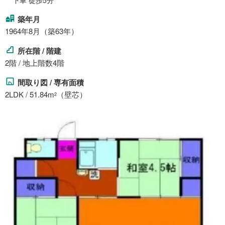
下車 徒歩5分
築年月
1964年8月（築63年）
所在階 / 階建
2階 / 地上階数4階
間取り図 / 専有面積
2LDK / 51.84m
（壁芯）
2