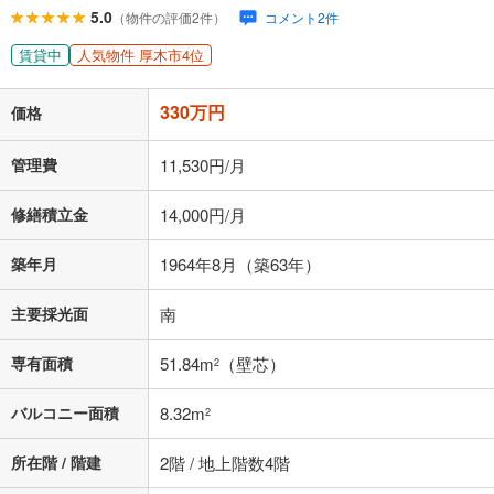
5.0
（物件の評価2件）
コメント2件
賃貸中
人気物件 厚木市4位
330万円
価格
管理費
11,530円/月
修繕積立金
14,000円/月
築年月
1964年8月（築63年）
主要採光面
南
専有面積
51.84m
（壁芯）
2
バルコニー面積
8.32m
2
所在階 / 階建
2階 / 地上階数4階