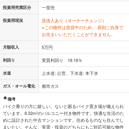
投資用売買区分
一室売
投資用現況
賃借人あり（オーナーチェンジ）
※この物件は賃貸中のため、 原則ご自身で
お住まいいただくことができません。
月額収入
5万円
利回り
実質利回り 18.18％
水道
上水道: 公営、下水道: 本下水
ガス・オール電化
都市ガス
備考
バイク乗りの方に嬉しい、ないと困るバイク置き場が備えられ
ています。8.32m
のバルコニー付き物件です。快適な生活のた
2
めに設計された中古マンションです。住めるものなら住んでし
まいたい。そんな、実需・投資のどちらにもご対応可能な物件