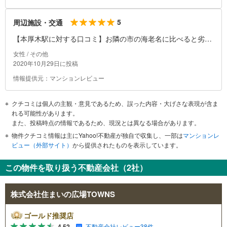
5
周辺施設・交通
【本厚木駅に対する口コミ】お隣の市の海老名に比べると劣り
ますが、駅は大きくて生活には十分です。駅直結の大きなミロ
女性 / その他
ード、ミスドやパン屋さん、飲食店や居酒屋もあります。少し
2020年10月29日に投稿
だけ歩けばイオンやアミューあつぎなどの商業施設、ヨークフ
情報提供元：マンションレビュー
ーズやオーケーなどのスーパー。商店街にはマクドナルドなど
のファーストフード、居酒屋、スターバックスなどのカフェ、
クチコミは個人の主観・意見であるため、誤った内容・大げさな表現が含ま
ファミリーレストランもあります。多数の薬局やコンビにもあ
れる可能性があります。
り、駅周辺には多数のお店が凝縮されています。広場に交番が
また、投稿時点の情報であるため、現況とは異なる場合があります。
あります。
物件クチコミ情報は主にYahoo!不動産が独自で収集し、一部は
マンションレ
ビュー（外部サイト）
から提供されたものを表示しています。
この物件を取り扱う不動産会社（2社）
株式会社住まいの広場TOWNS
ゴールド推奨店
4.52
不動産会社レビュー38件