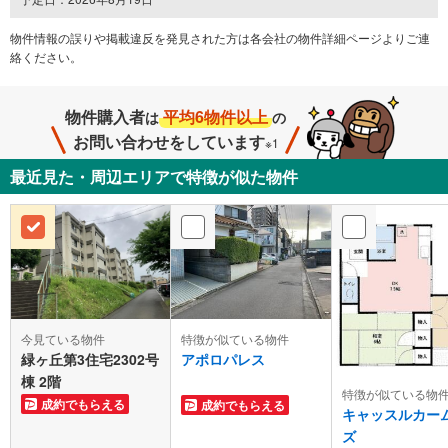
物件情報の誤りや掲載違反を発⾒された方は各会社の物件詳細ページよりご連
絡ください。
物件購入者
平均6物件以上
は
の
お問い合わせをしています
※1
最近見た・周辺エリアで特徴が似た物件
今見ている物件
特徴が似ている物件
緑ヶ丘第3住宅2302号
アポロパレス
棟 2階
特徴が似ている物
成約でもらえる
成約でもらえる
キャッスルカー
ズ