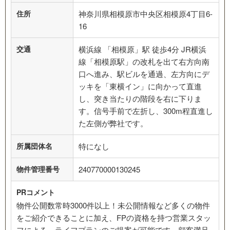
住所
神奈川県相模原市中央区相模原4丁目6-
16
交通
横浜線 「相模原」駅 徒歩4分 JR横浜
線「相模原駅」の改札を出て右方向南
口へ進み、駅ビルを通過、左方向にデ
ッキを「東横イン」に向かって直進
し、突き当たりの階段を右に下りま
す。信号手前で左折し、300m程直進し
た左側が弊社です。
所属団体名
特になし
物件管理番号
240770000130245
PRコメント
物件公開数常時3000件以上！未公開情報など多くの物件
をご紹介できることに加え、FPの資格を持つ営業スタッ
フによる、ライフプランのご提案が可能です。顧客満足