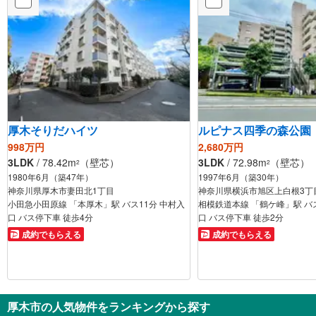
厚木そりだハイツ
ルピナス四季の森公園
998万円
2,680万円
3LDK
/ 78.42m
（壁芯）
3LDK
/ 72.98m
（壁芯）
2
2
1980年6月（築47年）
1997年6月（築30年）
神奈川県厚木市妻田北1丁目
神奈川県横浜市旭区上白根3丁
小田急小田原線 「本厚木」駅 バス11分 中村入
相模鉄道本線 「鶴ケ峰」駅 バ
口 バス停下車 徒歩4分
口 バス停下車 徒歩2分
成約でもらえる
成約でもらえる
厚木市の人気物件をランキングから探す