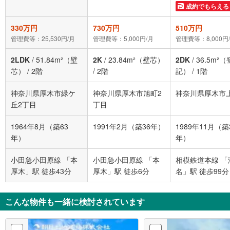
成約でもらえる
330万円
730万円
510万円
管理費等：25,530円/月
管理費等：5,000円/月
管理費等：8,000円
2LDK
/
51.84m²（壁
2K
/
23.84m²（壁芯）
2DK
/
36.5m²（
芯）
/
2階
/
2階
記）
/
1階
神奈川県厚木市緑ケ
神奈川県厚木市旭町2
神奈川県厚木市
丘2丁目
丁目
1964年8月（築63
1991年2月（築36年）
1989年11月（築
年）
年）
小田急小田原線 「本
小田急小田原線 「本
相模鉄道本線 「
厚木」駅 徒歩43分
厚木」駅 徒歩6分
名」駅 徒歩99分
こんな物件も一緒に検討されています