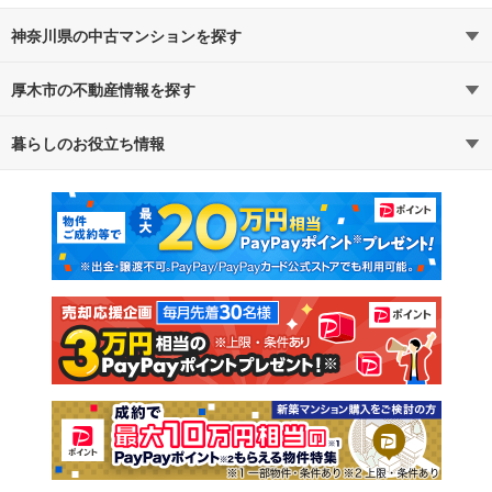
神奈川県の中古マンションを探す
厚木市の不動産情報を探す
路線・駅から探す
地域から探す
暮らしのお役立ち情報
不動産・住宅
賃貸住宅
通勤・通学時間から探す
地図から探す
マンションカタログ
教えて！住まいの先生
新築マンション
中古マンション
新築一戸建て
中古一戸建て
注文住宅
土地
売却査定