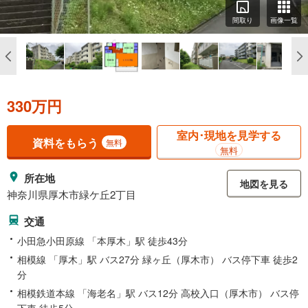
間取り
画像一覧
330万円
室内･現地を見学する
資料をもらう
無料
無料
所在地
地図を見る
神奈川県厚木市緑ケ丘2丁目
交通
小田急小田原線 「本厚木」駅 徒歩43分
相模線 「厚木」駅 バス27分 緑ヶ丘（厚木市） バス停下車 徒歩2
分
相模鉄道本線 「海老名」駅 バス12分 高校入口（厚木市） バス停