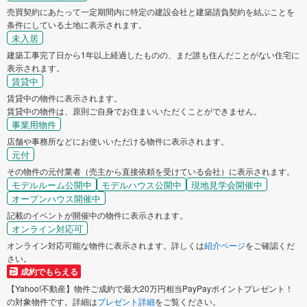
売買契約にあたって一定期間内に特定の建設会社と建築請負契約を結ぶことを
条件にしている土地に表示されます。
未入居
建築工事完了日から1年以上経過したものの、まだ誰も住んだことがない住宅に
表示されます。
賃貸中
賃貸中の物件に表示されます。
賃貸中の物件は、原則ご自身でお住まいいただくことができません。
事業用物件
店舗や事務所などにお使いいただける物件に表示されます。
元付
その物件の元付業者（売主から直接依頼を受けている会社）に表示されます。
モデルルーム公開中
モデルハウス公開中
現地見学会開催中
オープンハウス開催中
記載のイベントが開催中の物件に表示されます。
オンライン対応可
オンライン対応可能な物件に表示されます。詳しくは
紹介ページ
をご確認くだ
さい。
成約でもらえる
【Yahoo!不動産】物件ご成約で最大20万円相当PayPayポイントプレゼント！
の対象物件です。詳細は
プレゼント詳細
をご覧ください。