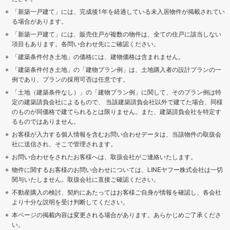
「新築一戸建て」には、完成後1年を経過している未入居物件が掲載されてい
る場合があります。
「新築一戸建て」には、販売住戸が複数の物件は、全ての住戸に該当しない
項目もあります。各問い合わせ先にご確認ください。
「建築条件付き土地」の価格には、建物価格は含まれません。
「建築条件付き土地」の「建物プラン例」は、土地購入者の設計プランの一
例であり、プランの採用可否は任意です。
「土地（建築条件なし）」の「建物プラン例」に関して、そのプラン例は特
定の建築請負会社によるもので、 当該建築請負会社以外で建てた場合、同様
のものが同価格で建てられるとは限りません。また、建築請負会社を特定す
るものではありません。
お客様が入力する個人情報を含むお問い合わせデータは、当該物件の取扱会
社に送信され、そこで管理されます。
お問い合わせをされたお客様へは、取扱会社がご連絡いたします。
物件に関するお客様のお問い合わせについては、LINEヤフー株式会社は一切
関与いたしません。取扱会社に直接ご確認ください。
不動産購入の検討、契約にあたってはお客様ご自身が情報を確認し、各会社
より十分な説明を受け判断してください。
本ページの掲載内容は変更される場合があります。あらかじめご了承くださ
い。