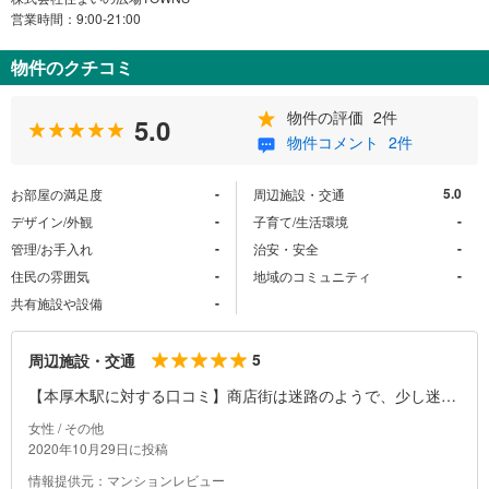
営業時間：9:00-21:00
物件のクチコミ
物件の評価
2件
5.0
物件コメント
2件
-
5.0
お部屋の満足度
周辺施設・交通
-
-
デザイン/外観
子育て/生活環境
-
-
管理/お手入れ
治安・安全
-
-
住民の雰囲気
地域のコミュニティ
-
共有施設や設備
5
周辺施設・交通
【本厚木駅に対する口コミ】商店街は迷路のようで、少し迷い
ます。駅前は広いですが、交通量が非常に多いです。栄えてい
女性 / その他
る北口とは反対に、南口は静かです。夜は少し怖いので行かな
2020年10月29日に投稿
いほうがいいです。
情報提供元：マンションレビュー