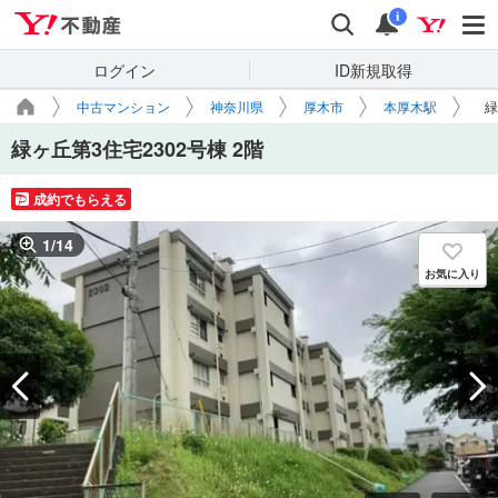
Yahoo!不動産
検索
通知
i
ログイン
ID新規取得
中古マンション
神奈川県
厚木市
本厚木駅
緑
緑ヶ丘第3住宅2302号棟 2階
成約でもらえる
1
/
14
お気に入り