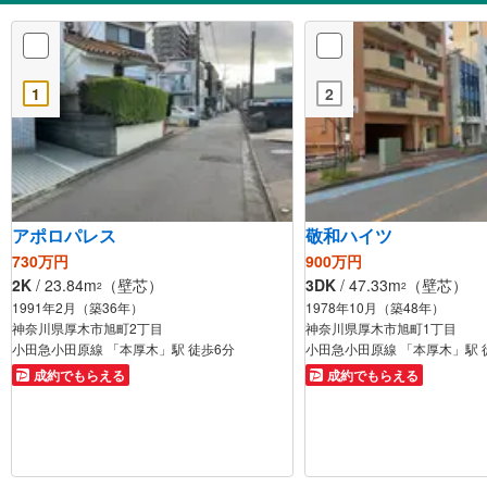
1
2
アポロパレス
敬和ハイツ
730万円
900万円
2K
/ 23.84m
（壁芯）
3DK
/ 47.33m
（壁芯）
2
2
1991年2月（築36年）
1978年10月（築48年）
神奈川県厚木市旭町2丁目
神奈川県厚木市旭町1丁目
小田急小田原線 「本厚木」駅 徒歩6分
小田急小田原線 「本厚木」駅 
成約でもらえる
成約でもらえる