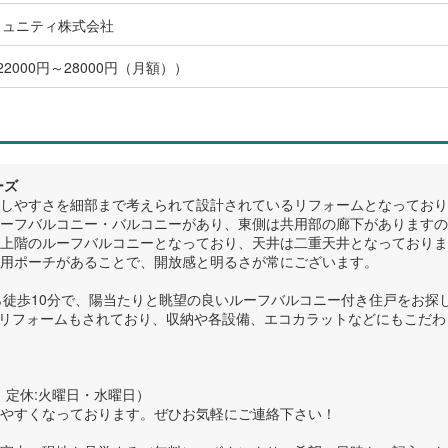
ミュニティ株式会社
22000円～28000円（月額））
ーズ
らしやすさを細部まで考えられて設計されているリフォームとなっており
ーフバルコニー・バルコニーがあり、東側は共用部の廊下がありますの
上階のルーフバルコニーとなっており、天井は二重天井となっておりま
用ポーチがあることで、開放感と明るさが常にございます。
ら徒歩10分で、陽当たりと眺望の良いルーフバルコニー付き住戸をお探
月にリフォームもされており、収納や各設備、エコカラットなどにもこだ
00 定休:火曜日・水曜日）
やすくなっております。ぜひお気軽にご連絡下さい！