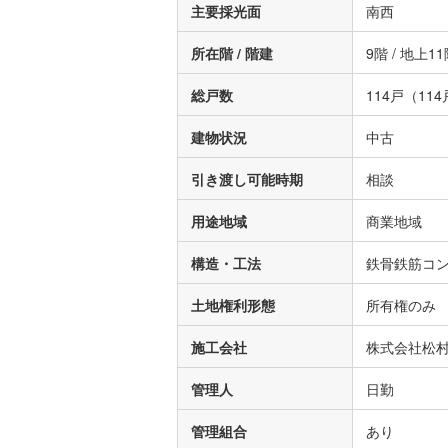
主要採光面
南西
所在階 / 階建
9階 / 地上1
総戸数
114戸（11
建物状況
中古
引き渡し可能時期
相談
用途地域
商業地域
構造・工法
鉄骨鉄筋コン
土地権利形態
所有権のみ
施工会社
株式会社松
管理人
日勤
管理組合
あり