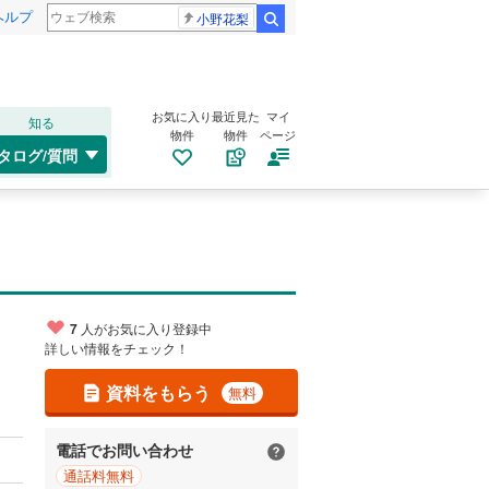
ヘルプ
小野花梨
検索
お気に入り
最近見た
マイ
知る
物件
物件
ページ
タログ/質問
7
人がお気に入り登録中
詳しい情報をチェック！
資料をもらう
無料
電話でお問い合わせ
通話料無料