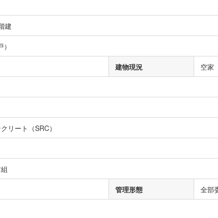
1階建
4戸）
建物現況
空家
クリート（SRC）
村組
管理形態
全部