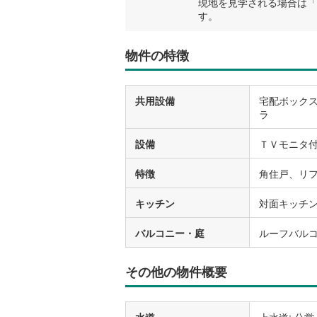
現地を見学される場合は「
す。
物件の特徴
共用設備
宅配ボック
ラ
設備
ＴＶモニタ
特徴
角住戸、リフ
キッチン
対面キッチ
バルコニー・庭
ルーフバル
その他の物件概要
水道
上水道: 公営