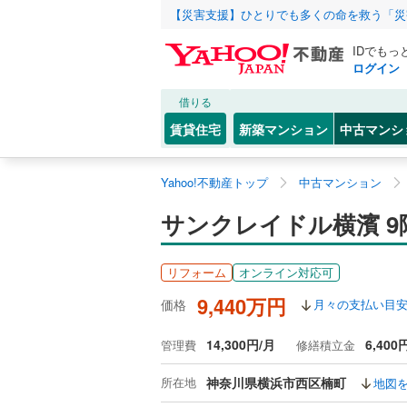
【災害支援】ひとりでも多くの命を救う「災
IDでもっ
ログイン
借りる
賃貸住宅
新築マンション
中古マンシ
Yahoo!不動産トップ
中古マンション
サンクレイドル横濱 9
リフォーム
オンライン対応可
9,440万円
価格
月々の支払い目
14,300円/月
6,400
管理費
修繕積立金
所在地
神奈川県横浜市西区楠町
地図