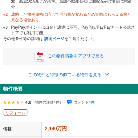
渡・残金決済完了が条件。当該不動産会社に連絡済みの場合は対象
外。
成約した物件価格に応じて付与額が変わるため実際にもらえる額と
0万円
2,480万円
異なる場合あり。
自己資金から住宅購入にかけられる金額を入力してくださ
PayPayポイントは出金と譲渡は不可。PayPay/PayPayカード公式ス
い。一般的には物件価格の2割までが目安です。
万円
トアでも利用可能。
ボーナス
閉じる
/回
その他条件等の詳細は
説明ページ
をご覧ください。
この物件情報をアプリで見る
0円
2,480万円
年2回払いを想定しています。毎月の返済額に加えて、ボー
この物件と特徴の似ている物件を見る
ナス時の増額分（1回分）を入力してください。
ボーナス払いの限度額は金融機関によって異なります。
物件概要
93,097
円
/月
月々の返済額
閉じる
ローン返済額
64,377
円
（頭金比率
0
%
）
4.0
（物件の評価4件）
コメント4件
＋修繕積立金
21,320
円
＋管理費
7,400
円
リフォーム
「金利」については、ご利用を予定されている金融機関等にご確認の
2,480万円
上、ご自身での入力をお願いいたします。初期設定で自動入力されてい
価格
る値は、実際の金融機関等における貸出金利とは何ら関係がなく、実際