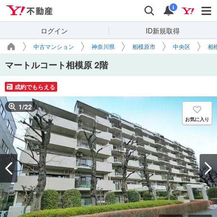
Yahoo!不動産
検索
通知
i
ログイン
ID新規取得
中古マンション
神奈川県
相模原市
中央区
相
マートルコート相模原 2階
成約でもらえる
1
/
22
お気に入り