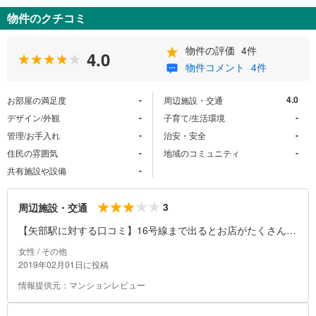
物件のクチコミ
物件の評価
4件
4.0
物件コメント
4件
-
4.0
お部屋の満足度
周辺施設・交通
-
-
デザイン/外観
子育て/生活環境
-
-
管理/お手入れ
治安・安全
-
-
住民の雰囲気
地域のコミュニティ
-
共有施設や設備
3
周辺施設・交通
【矢部駅に対する口コミ】16号線まで出るとお店がたくさんあ
るので、チェーン店の飲食店には困りません。スーパーや薬局
女性 / その他
もあるので、買い物も便利です。電車は朝のラッシュ時は混み
2019年02月01日に投稿
ますが、お昼はガラガラです。都心部に出るには1時間程時間
情報提供元：マンションレビュー
がかかります。駅周辺に坂道はないので、とても歩きやすいで
す。