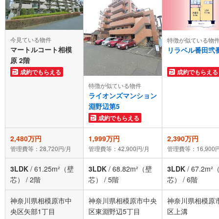
今見ている物件
特徴が似ている物
マートルコート相模
リラベル番田弐
原 2階
成約でもらえる
成約でもらえる
特徴が似ている物件
ライオンズマンション
淵野辺第5
成約でもらえる
2,480万円
1,999万円
2,390万円
管理費等：28,720円/月
管理費等：42,900円/月
管理費等：16,900
3LDK
/
61.25m²（壁
3LDK
/
68.82m²（壁
3LDK
/
67.2m²
芯）
/
2階
芯）
/
5階
芯）
/
6階
神奈川県相模原市中
神奈川県相模原市中央
神奈川県相模原
央区矢部1丁目
区東淵野辺5丁目
区上溝