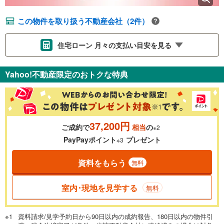
この物件を取り扱う不動産会社（2件）
住宅ローン 月々の支払い目安を見る
支払いの目安をシミュレーションすることができます。
Yahoo!不動産限定のおトクな特典
％
金利
37,200円
ご成約で
相当
の
※2
0.01%
14.99%
PayPayポイント
プレゼント
※3
資料をもらう
無料
返済期間
一般的には最長35年まで借り入れ可能です。多くの金融機関
室内･現地を見学する
無料
が完済時の年齢は80歳までを条件としています。
万円
頭金
閉じる
資料請求/見学予約日から90日以内の成約報告、180日以内の物件引