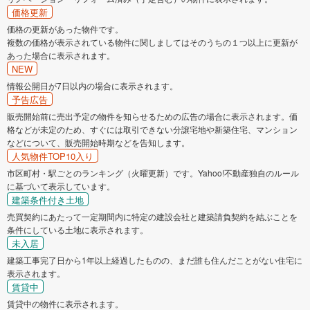
価格更新
価格の更新があった物件です。
複数の価格が表示されている物件に関しましてはそのうちの１つ以上に更新が
あった場合に表示されます。
NEW
情報公開日が7日以内の場合に表示されます。
予告広告
販売開始前に売出予定の物件を知らせるための広告の場合に表示されます。価
格などが未定のため、すぐには取引できない分譲宅地や新築住宅、マンション
などについて、販売開始時期などを告知します。
人気物件TOP10入り
市区町村・駅ごとのランキング（火曜更新）です。Yahoo!不動産独自のルール
に基づいて表示しています。
建築条件付き土地
売買契約にあたって一定期間内に特定の建設会社と建築請負契約を結ぶことを
条件にしている土地に表示されます。
未入居
建築工事完了日から1年以上経過したものの、まだ誰も住んだことがない住宅に
表示されます。
賃貸中
賃貸中の物件に表示されます。