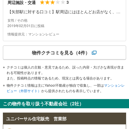
3
周辺施設・交通
【矢部駅に対する口コミ】駅周辺にはほとんどお店がなく、夜
は暗いです。
女性 / その他
2019年02月01日に投稿
情報提供元：マンションレビュー
物件クチコミを見る
（4件）
クチコミは個人の主観・意見であるため、誤った内容・大げさな表現が含ま
れる可能性があります。
また、投稿時点の情報であるため、現況とは異なる場合があります。
物件クチコミ情報は主にYahoo!不動産が独自で収集し、一部は
マンションレ
ビュー（外部サイト）
から提供されたものを表示しています。
この物件を取り扱う不動産会社（2社）
ユニバーサル住宅販売 営業部