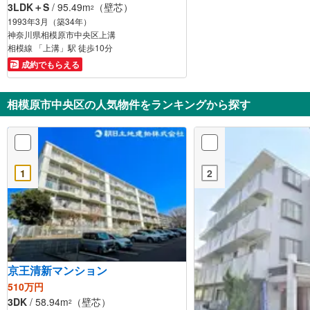
3LDK＋S
/ 95.49m
（壁芯）
2
1993年3月（築34年）
神奈川県相模原市中央区上溝
相模線 「上溝」駅 徒歩10分
成約でもらえる
相模原市中央区の人気物件をランキングから探す
1
2
京王清新マンション
510万円
3DK
/ 58.94m
（壁芯）
2