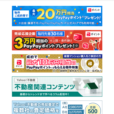
マンションカタログ
教えて！住まいの先生
新築マンション
中古マンション
新築一戸建て
中古一戸建て
注文住宅
土地
売却査定