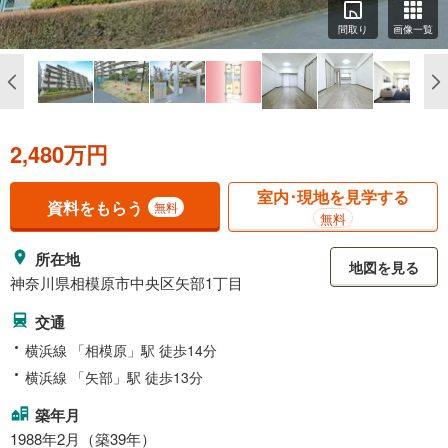
間取り
画像一覧
2,480万円
室内･現地を見学する
資料をもらう
無料
無料
所在地
地図を見る
神奈川県相模原市中央区矢部1丁目
交通
横浜線 「相模原」駅 徒歩14分
横浜線 「矢部」駅 徒歩13分
築年月
1988年2月（築39年）