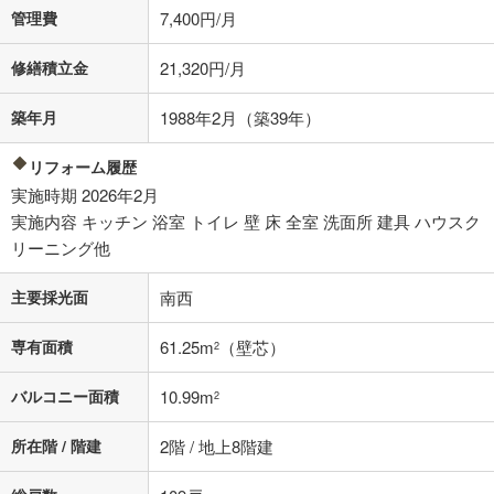
の金融機関等における貸出金利を何ら保証するものではありません。返
管理費
7,400円/月
済方法「元利均等返済」にて算出しております。入力された金利を35年
適用した場合の計算結果を表示しています。
修繕積立金
21,320円/月
その他月額費用や、初期費用がかかります。ご注意ください。実際にお
借り入れの際は各金融機関等に、必ずご自身でご確認をお願いいたしま
す。
築年月
1988年2月（築39年）
条件によってお借り入れができないことがあります。
リフォーム履歴
不動産会社に購入相談をする
無料
実施時期 2026年2月
実施内容 キッチン 浴室 トイレ 壁 床 全室 洗面所 建具 ハウスク
リーニング他
閉じる
主要採光面
南西
専有面積
61.25m
（壁芯）
2
バルコニー面積
10.99m
2
所在階 / 階建
2階 / 地上8階建