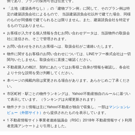
例であり、プランの採用可否は任意です。
「土地（建築条件なし）」の「建物プラン例」に関して、そのプラン例は特
定の建築請負会社によるもので、 当該建築請負会社以外で建てた場合、同様
のものが同価格で建てられるとは限りません。また、建築請負会社を特定す
るものではありません。
お客様が入力する個人情報を含むお問い合わせデータは、当該物件の取扱会
社に送信され、そこで管理されます。
お問い合わせをされたお客様へは、取扱会社がご連絡いたします。
物件に関するお客様のお問い合わせについては、LINEヤフー株式会社は一切
関与いたしません。取扱会社に直接ご確認ください。
不動産購入の検討、契約にあたってはお客様ご自身が情報を確認し、各会社
より十分な説明を受け判断してください。
本ページの掲載内容は変更される場合があります。あらかじめご了承くださ
い。
市区町村・駅ごとの物件ランキングは、Yahoo!不動産独自のルールに基づい
て表示しています。（ランキングは火曜更新されます）
物件クチコミ情報は主にYahoo!不動産が独自で収集し、一部は
マンションレ
ビュー（外部サイト）
から提供されたものを表示しています。
1 不動産情報サイト事業者連絡協議会（RSC）2018年 不動産情報サイト利用
者意識アンケートより引用しました。