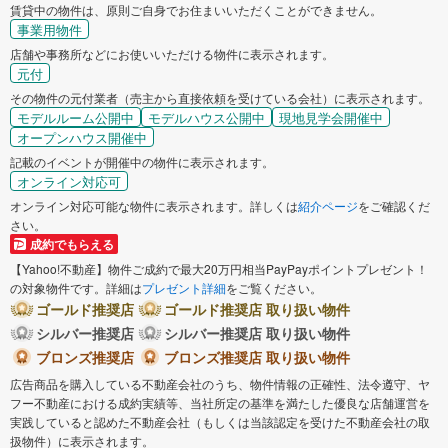
賃貸中の物件は、原則ご自身でお住まいいただくことができません。
事業用物件
店舗や事務所などにお使いいただける物件に表示されます。
元付
その物件の元付業者（売主から直接依頼を受けている会社）に表示されます。
モデルルーム公開中
モデルハウス公開中
現地見学会開催中
オープンハウス開催中
記載のイベントが開催中の物件に表示されます。
オンライン対応可
オンライン対応可能な物件に表示されます。詳しくは
紹介ページ
をご確認くだ
さい。
成約でもらえる
【Yahoo!不動産】物件ご成約で最大20万円相当PayPayポイントプレゼント！
の対象物件です。詳細は
プレゼント詳細
をご覧ください。
ゴールド推奨店
ゴールド推奨店 取り扱い物件
シルバー推奨店
シルバー推奨店 取り扱い物件
ブロンズ推奨店
ブロンズ推奨店 取り扱い物件
広告商品を購入している不動産会社のうち、物件情報の正確性、法令遵守、ヤ
フー不動産における成約実績等、当社所定の基準を満たした優良な店舗運営を
実践していると認めた不動産会社（もしくは当該認定を受けた不動産会社の取
扱物件）に表示されます。