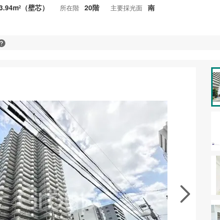
3.94m
（壁芯）
20階
南
所在階
主要採光面
2
資料をもらう
無料
･現地を見学する
無料
徴の似た物件を見る