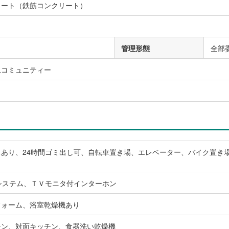
リート（鉄筋コンクリート）
管理形態
全部
急コミュニティー
スあり、24時間ゴミ出し可、自転車置き場、エレベーター、バイク置き
システム、ＴＶモニタ付インターホン
フォーム、浴室乾燥機あり
チン、対面キッチン、食器洗い乾燥機