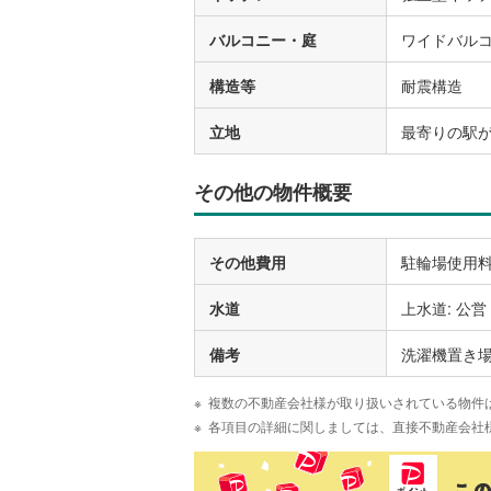
バルコニー・庭
ワイドバル
構造等
耐震構造
立地
最寄りの駅が
その他の物件概要
その他費用
駐輪場使用料
水道
上水道: 公営
備考
洗濯機置き
複数の不動産会社様が取り扱いされている物件
各項目の詳細に関しましては、直接不動産会社