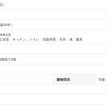
芯）
（築32年）
26年5月
装:浴室、キッチン、トイレ、洗面所壁、天井、床、建具
25階地下2階
）
建物現況
空家