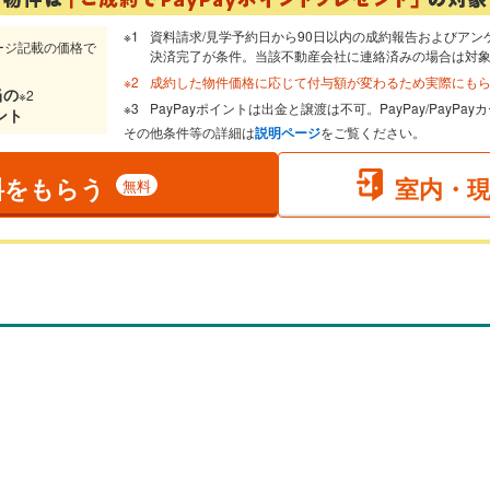
資料請求/見学予約日から90日以内の成約報告およびアン
ージ記載の価格で
決済完了が条件。当該不動産会社に連絡済みの場合は対
成約した物件価格に応じて付与額が変わるため実際にも
当
の
※2
PayPayポイントは出金と譲渡は不可。PayPay/PayP
ント
その他条件等の詳細は
説明ページ
をご覧ください。
料をもらう
室内・
無料