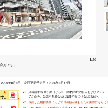
お気に入りに追加する
1
/20
り良好です。
026年8月8日 次回更新予定日：2026年8月17日
資料請求/見学予約日から90日以内の成約報告およびアンケー
了が条件。当該不動産会社に連絡済みの場合は対象外。
成約した物件価格に応じて付与額が変わるため実際にもらえ
※2
PayPayポイントは出金と譲渡は不可。PayPay/PayPay