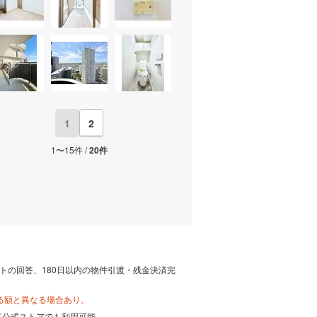
1
2
1〜15件 /
20件
トの回答、180日以内の物件引渡・残金決済完
る額と異なる場合あり。
カード公式ストアでも利用可能。