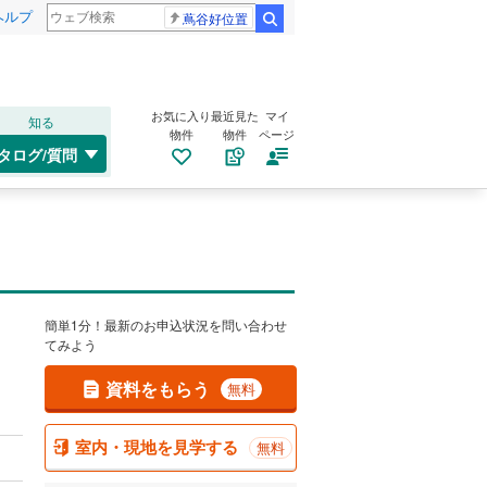
ヘルプ
蔦谷好位置
検索
お気に入り
最近見た
マイ
知る
物件
物件
ページ
タログ/質問
簡単1分！最新のお申込状況を問い合わせ
てみよう
資料をもらう
無料
室内・現地を見学する
無料