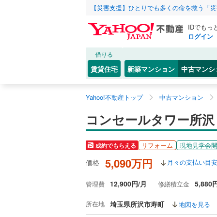
【災害支援】ひとりでも多くの命を救う「災
IDでもっ
ログイン
借りる
賃貸住宅
新築マンション
中古マンシ
Yahoo!不動産トップ
中古マンション
コンセールタワー所沢 
リフォーム
現地見学会
成約でもらえる
5,090万円
価格
月々の支払い目
12,900円/月
5,880
管理費
修繕積立金
所在地
埼玉県所沢市寿町
地図を見る