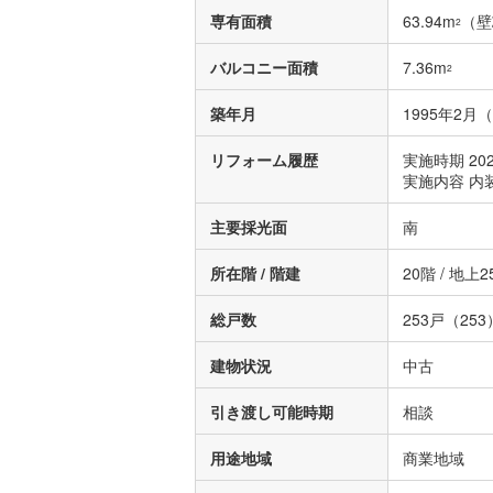
専有面積
63.94m
（壁
2
バルコニー面積
7.36m
2
築年月
1995年2月
リフォーム履歴
実施時期 20
実施内容 内
主要採光面
南
所在階 / 階建
20階 / 地上
総戸数
253戸（253
建物状況
中古
引き渡し可能時期
相談
用途地域
商業地域