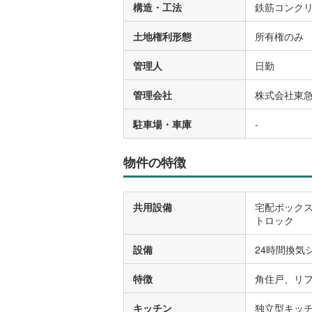
構造・工法
鉄筋コンク
土地権利形態
所有権のみ
管理人
日勤
管理会社
株式会社東
駐車場・車庫
-
物件の特徴
共用設備
宅配ボック
トロック
設備
24時間換気
特徴
角住戸、リ
キッチン
独立型キッ