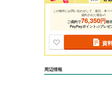
この物件にお問い合わせして、後日、本ペ
成約された場合※1
76,350
円
ご成約で
相
PayPayポイント
プレゼ
※3
資
周辺情報