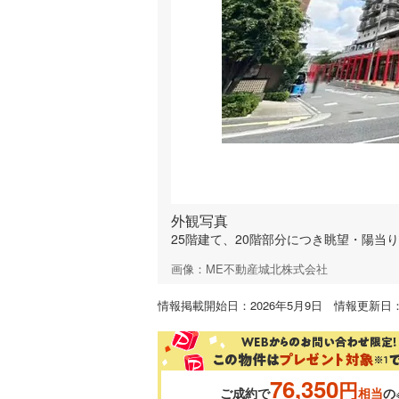
外観写真
25階建て、20階部分につき眺望・陽当
画像：ME不動産城北株式会社
情報掲載開始日：2026年5月9日 情報更新日：2
76,350
円
ご成約で
相当
の