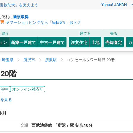
Yahoo! JAPAN
害救助犬」を支えよう
と便利に
新規取得
ヤフーショッピングなら「毎日5％」おトク
買う
建てる
売る
ョン
新築一戸建て
中古一戸建て
注文住宅
土地
売却査定
カ
埼玉県
所沢市
所沢駅
コンセールタワー所沢 20階
20階
開催中
オンライン対応可
安を見る
円/月
交通
西武池袋線 「所沢」駅 徒歩10分