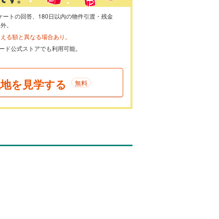
ケートの回答、180日以内の物件引渡・残金
象外。
らえる額と異なる場合あり。
ayカード公式ストアでも利用可能。
現地を見学する
無料