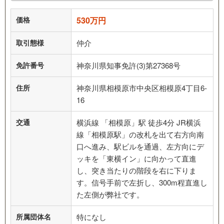
価格
530万円
取引態様
仲介
免許番号
神奈川県知事免許(3)第27368号
住所
神奈川県相模原市中央区相模原4丁目6-
16
交通
横浜線 「相模原」駅 徒歩4分 JR横浜
線「相模原駅」の改札を出て右方向南
口へ進み、駅ビルを通過、左方向にデ
ッキを「東横イン」に向かって直進
し、突き当たりの階段を右に下りま
す。信号手前で左折し、300m程直進し
た左側が弊社です。
所属団体名
特になし