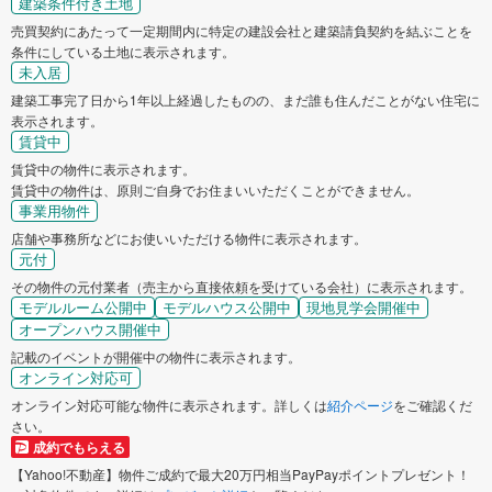
建築条件付き土地
売買契約にあたって一定期間内に特定の建設会社と建築請負契約を結ぶことを
条件にしている土地に表示されます。
未入居
建築工事完了日から1年以上経過したものの、まだ誰も住んだことがない住宅に
表示されます。
賃貸中
賃貸中の物件に表示されます。
賃貸中の物件は、原則ご自身でお住まいいただくことができません。
事業用物件
店舗や事務所などにお使いいただける物件に表示されます。
元付
その物件の元付業者（売主から直接依頼を受けている会社）に表示されます。
モデルルーム公開中
モデルハウス公開中
現地見学会開催中
オープンハウス開催中
記載のイベントが開催中の物件に表示されます。
オンライン対応可
オンライン対応可能な物件に表示されます。詳しくは
紹介ページ
をご確認くだ
さい。
成約でもらえる
【Yahoo!不動産】物件ご成約で最大20万円相当PayPayポイントプレゼント！