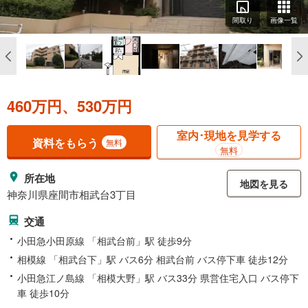
間取り
画像一覧
460万円、530万円
室内･現地を見学する
資料をもらう
無料
無料
所在地
地図を見る
神奈川県座間市相武台3丁目
交通
小田急小田原線 「相武台前」駅 徒歩9分
相模線 「相武台下」駅 バス6分 相武台前 バス停下車 徒歩12分
小田急江ノ島線 「相模大野」駅 バス33分 県営住宅入口 バス停下
車 徒歩10分