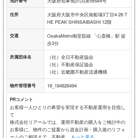
免許番号
大阪府知事免許(3)第58584号
住所
大阪府大阪市中央区南船場3丁目4-26 T
HE PEAK SHINSAIBASHI 12階
交通
OsakaMetro御堂筋線 「心斎橋」駅 徒
歩3分
所属団体名
（社）全日不動産協会
（社）不動産保証協会
（社）近畿圏不動産流通機構
物件管理番号
18_184826494
PRコメント
お客様一人ひとりの希望を実現する不動産運用を目指し
て
株式会社リアールでは、運用不動産の購入をご検討中の
お客様に、物件のご提案から資金計画・購入後のリフォ
ームのご相談まで、不動産…
もっと見る