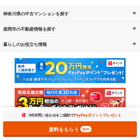
神奈川県の中古マンションを探す
座間市の不動産情報を探す
路線・駅から探す
地域から探す
暮らしのお役立ち情報
不動産・住宅
賃貸住宅
通勤・通学時間から探す
地図から探す
マンションカタログ
教えて！住まいの先生
新築マンション
中古マンション
新築一戸建て
中古一戸建て
注文住宅
土地
売却査定
お気に入りに追加しました。
WEB問い合わせ&ご成約で
PayPayポイントプレゼント
一覧を開く
資料をもらう
無料