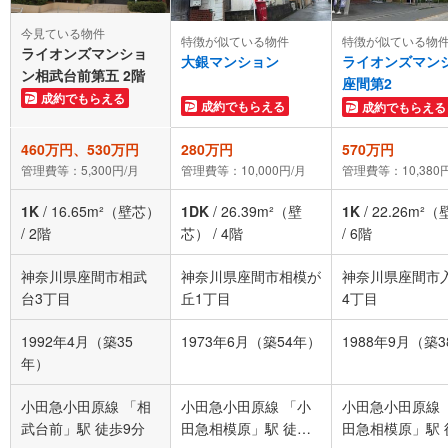
今見ている物件
特徴が似ている物件
特徴が似ている物
ライオンズマンショ
大銀マンション
ライオンズマン
ン相武台前第五 2階
座間第2
成約でもらえる
成約でもらえる
成約でもらえる
460万円、530万円
280万円
570万円
管理費等：5,300円/月
管理費等：10,000円/月
管理費等：10,380
1K
/
16.65m²（壁芯）
1DK
/
26.39m²（壁
1K
/
22.26m²
/
2階
芯）
/
4階
/
6階
神奈川県座間市相武
神奈川県座間市相模が
神奈川県座間市
台3丁目
丘1丁目
4丁目
1992年4月（築35
1973年6月（築54年）
1988年9月（築
年）
小田急小田原線 「相
小田急小田原線 「小
小田急小田原線 
武台前」駅 徒歩9分
田急相模原」駅 徒歩
田急相模原」駅 