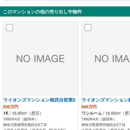
10分
分
このマンションの他の売り出し中物件
ライオンズマンション相武台前第5
ライオンズマンション
530万円
680万円
1K
/ 16.65m
（壁芯）
ワンルーム
/ 16.65m
（壁
2
2
1992年4月（築35年）
1992年4月（築35年）
神奈川県座間市相武台3丁目
神奈川県座間市相武台3丁目
小田急小田原線 「相武台前」駅 徒歩9分
小田急小田原線 「相武台前」駅