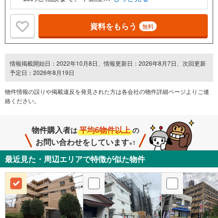
資料をもらう
無料
情報掲載開始日：2022年10月8日、情報更新日：2026年8月7日、次回更新
予定日：2026年8月19日
物件情報の誤りや掲載違反を発⾒された方は各会社の物件詳細ページよりご連
絡ください。
物件購入者
平均6物件以上
は
の
お問い合わせをしています
※1
最近見た・周辺エリアで特徴が似た物件