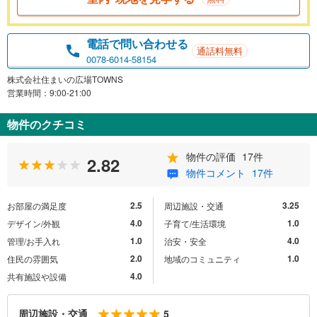
電話で問い合わせる
通話料無料
0078-6014-58154
株式会社住まいの広場TOWNS
営業時間：9:00-21:00
物件のクチコミ
物件の評価
17件
2.82
物件コメント
17件
2.5
3.25
お部屋の満足度
周辺施設・交通
4.0
1.0
デザイン/外観
子育て/生活環境
1.0
4.0
管理/お手入れ
治安・安全
2.0
1.0
住民の雰囲気
地域のコミュニティ
4.0
共有施設や設備
5
周辺施設・交通