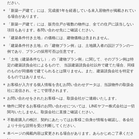
ださい。
「新築一戸建て」には、完成後1年を経過している未入居物件が掲載されてい
る場合があります。
「新築一戸建て」には、販売住戸が複数の物件は、全ての住戸に該当しない
項目もあります。各問い合わせ先にご確認ください。
「建築条件付き土地」の価格には、建物価格は含まれません。
「建築条件付き土地」の「建物プラン例」は、土地購入者の設計プランの一
例であり、プランの採用可否は任意です。
「土地（建築条件なし）」の「建物プラン例」に関して、そのプラン例は特
定の建築請負会社によるもので、 当該建築請負会社以外で建てた場合、同様
のものが同価格で建てられるとは限りません。また、建築請負会社を特定す
るものではありません。
お客様が入力する個人情報を含むお問い合わせデータは、当該物件の取扱会
社に送信され、そこで管理されます。
お問い合わせをされたお客様へは、取扱会社がご連絡いたします。
物件に関するお客様のお問い合わせについては、LINEヤフー株式会社は一切
関与いたしません。取扱会社に直接ご確認ください。
不動産購入の検討、契約にあたってはお客様ご自身が情報を確認し、各会社
より十分な説明を受け判断してください。
本ページの掲載内容は変更される場合があります。あらかじめご了承くださ
い。