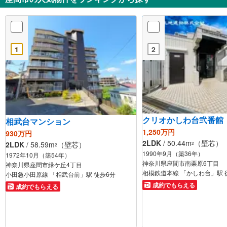
1
2
クリオかしわ台弐番館
相武台マンション
1,250万円
930万円
2LDK
/ 50.44m
（壁芯）
2LDK
/ 58.59m
（壁芯）
2
2
1990年9月（築36年）
1972年10月（築54年）
神奈川県座間市南栗原6丁目
神奈川県座間市緑ケ丘4丁目
相模鉄道本線 「かしわ台」駅 
小田急小田原線 「相武台前」駅 徒歩6分
成約でもらえる
成約でもらえる