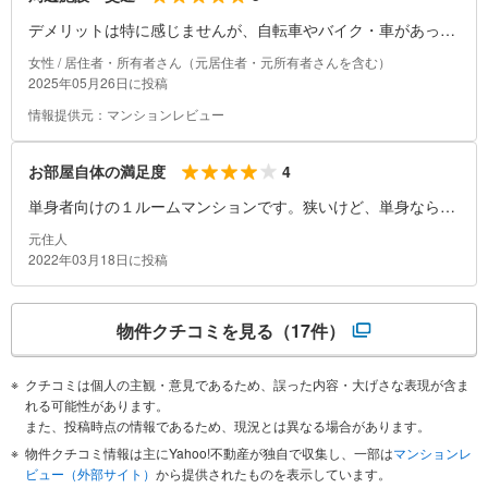
デメリットは特に感じませんが、自転車やバイク・車があった
ほうが、より一層楽しめる立地だと思います。
女性 / 居住者・所有者さん（元居住者・元所有者さんを含む）
2025年05月26日に投稿
情報提供元：マンションレビュー
4
お部屋自体の満足度
単身者向けの１ルームマンションです。狭いけど、単身なら問
題ない。
元住人
2022年03月18日に投稿
物件クチコミを見る
（17件）
クチコミは個人の主観・意見であるため、誤った内容・大げさな表現が含ま
れる可能性があります。
また、投稿時点の情報であるため、現況とは異なる場合があります。
物件クチコミ情報は主にYahoo!不動産が独自で収集し、一部は
マンションレ
ビュー（外部サイト）
から提供されたものを表示しています。