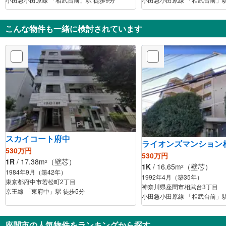
こんな物件も一緒に検討されています
スカイコート府中
ライオンズマンション
530万円
530万円
1R
/ 17.38m
（壁芯）
2
1K
/ 16.65m
（壁芯）
2
1984年9月（築42年）
1992年4月（築35年）
東京都府中市若松町2丁目
神奈川県座間市相武台3丁目
京王線 「東府中」駅 徒歩5分
小田急小田原線 「相武台前」駅
座間市の人気物件をランキングから探す