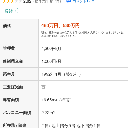
2.82
（物件の評価17件）
コメント17件
賃貸中
460万円、530万円
価格
現在、複数の会社から異なる価格の情報が入稿されています。詳しくは
各会社にお問い合わせください。
管理費
4,300円/月
修繕積立金
1,000円/月
築年月
1992年4月（築35年）
主要採光面
西
専有面積
16.65m
（壁芯）
2
バルコニー面積
2.73m
2
所在階 / 階建
2階 / 地上階数5階 地下階数1階