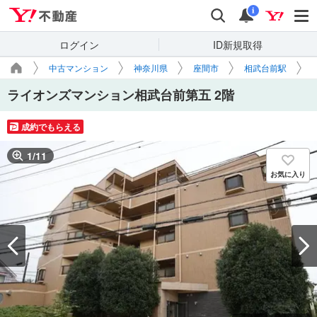
Yahoo!不動産
検索
通知
i
ログイン
ID新規取得
中古マンション
神奈川県
座間市
相武台前駅
ライオンズマンション相武台前第五 2階
成約でもらえる
1
/
11
お気に入り