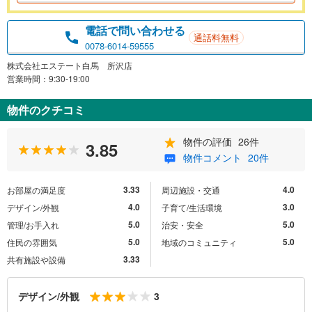
電話で問い合わせる
通話料無料
0078-6014-59555
株式会社エステート白馬 所沢店
営業時間：9:30-19:00
物件のクチコミ
物件の評価
26件
3.85
物件コメント
20件
3.33
4.0
お部屋の満足度
周辺施設・交通
4.0
3.0
デザイン/外観
子育て/生活環境
5.0
5.0
管理/お手入れ
治安・安全
5.0
5.0
住民の雰囲気
地域のコミュニティ
3.33
共有施設や設備
3
デザイン/外観