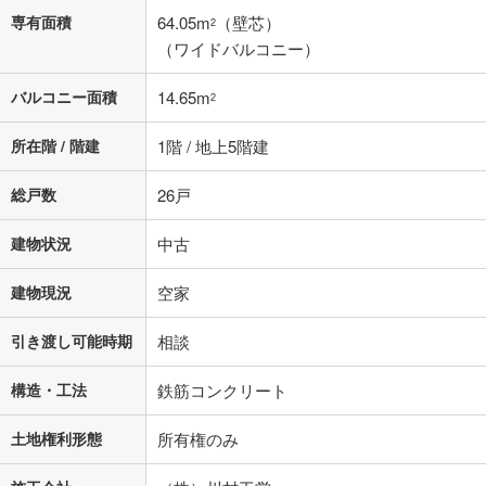
専有面積
64.05m
（壁芯）
2
（ワイドバルコニー）
バルコニー面積
14.65m
2
所在階 / 階建
1階 / 地上5階建
総戸数
26戸
建物状況
中古
建物現況
空家
引き渡し可能時期
相談
構造・工法
鉄筋コンクリート
土地権利形態
所有権のみ