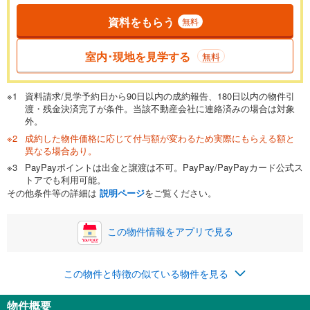
資料をもらう
無料
返済期間
一般的には最長35年まで借り入れ可能です。多くの金融機関
室内･現地を見学する
無料
が完済時の年齢は80歳までを条件としています。
万円
頭金
閉じる
資料請求/見学予約日から90日以内の成約報告、180日以内の物件引
渡・残金決済完了が条件。当該不動産会社に連絡済みの場合は対象
外。
成約した物件価格に応じて付与額が変わるため実際にもらえる額と
0万円
3,790万円
異なる場合あり。
自己資金から住宅購入にかけられる金額を入力してくださ
PayPayポイントは出金と譲渡は不可。PayPay/PayPayカード公式ス
い。一般的には物件価格の2割までが目安です。
万円
トアでも利用可能。
ボーナス
閉じる
/回
その他条件等の詳細は
説明ページ
をご覧ください。
この物件情報をアプリで見る
0円
3,790万円
年2回払いを想定しています。毎月の返済額に加えて、ボー
この物件と特徴の似ている物件を見る
ナス時の増額分（1回分）を入力してください。
ボーナス払いの限度額は金融機関によって異なります。
物件概要
137,062
円
/月
月々の返済額