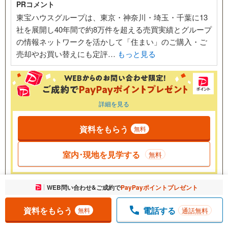
PRコメント
東宝ハウスグループは、東京・神奈川・埼玉・千葉に13
社を展開し40年間で約8万件を超える売買実績とグループ
の情報ネットワークを活かして「住まい」のご購入・ご
売却やお買い替えにも定評…
もっと見る
詳細を見る
資料をもらう
無料
室内･現地を見学する
無料
お気に入りに追加しました。
WEB問い合わせ&ご成約で
PayPayポイントプレゼント
一覧を開く
株式会社スターフォレスト 六本木店
資料をもらう
電話する
通話無料
無料
おすすめ
現地見学会開催中
成約でもらえる