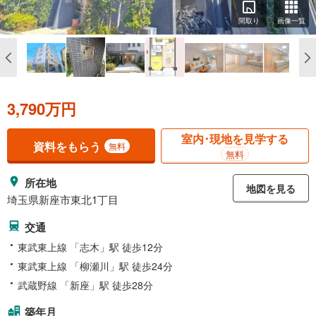
間取り
画像一覧
3,790万円
室内･現地を見学する
資料をもらう
無料
無料
所在地
地図を見る
埼玉県新座市東北1丁目
交通
東武東上線 「志木」駅 徒歩12分
東武東上線 「柳瀬川」駅 徒歩24分
武蔵野線 「新座」駅 徒歩28分
築年月