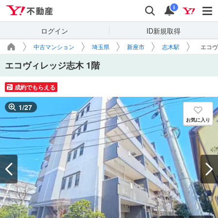
Yahoo!不動産
検索
通知
i
ログイン
ID新規取得
中古マンション
埼玉県
新座市
志木駅
エコヴ
エコヴィレッジ志木 1階
成約でもらえる
1
/
27
お気に入り