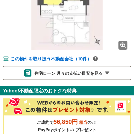
この物件を取り扱う不動産会社（10件）
住宅ローン 月々の支払い目安を見る
支払いの目安をシミュレーションすることができます。
Yahoo!不動産限定のおトクな特典
％
金利
56,850円
ご成約で
相当
の
※2
0.01%
14.99%
PayPayポイント
プレゼント
※3