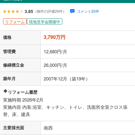
閉じる
ローン返済額
98,382
円
（頭金比率
0
%
）
3.85
（物件の評価26件）
コメント20件
＋修繕積立金
26,000
円
＋管理費
12,680
円
リフォーム
現地見学会開催中
「金利」については、ご利用を予定されている金融機関等にご確認の
3,790万円
上、ご自身での入力をお願いいたします。初期設定で自動入力されてい
価格
る値は、実際の金融機関等における貸出金利とは何ら関係がなく、実際
の金融機関等における貸出金利を何ら保証するものではありません。返
管理費
12,680円/月
済方法「元利均等返済」にて算出しております。入力された金利を35年
適用した場合の計算結果を表示しています。
修繕積立金
26,000円/月
その他月額費用や、初期費用がかかります。ご注意ください。実際にお
借り入れの際は各金融機関等に、必ずご自身でご確認をお願いいたしま
す。
築年月
2007年12月（築19年）
条件によってお借り入れができないことがあります。
リフォーム履歴
不動産会社に購入相談をする
無料
実施時期 2026年2月
実施内容 内装:浴室、キッチン、トイレ、洗面所全室クロス張
替、床、建具
閉じる
主要採光面
南西