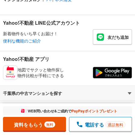
Yahoo!不動産 LINE公式アカウント
新着物件をいち早くお届け！
友だち追加
便利な機能のご紹介
Yahoo!不動産 アプリ
地図でサクッと物件探し
物件比較が手軽にできる
千葉県の中古マンションを探す
浦安市の不動産情報を探す
路線・駅から探す
地域から探す
お気に入りに追加しました。
WEB問い合わせ&ご成約で
PayPayポイントプレゼント
一覧を開く
暮らしのお役立ち情報
不動産・住宅
賃貸住宅
通勤・通学時間から探す
地図から探す
資料をもらう
電話する
通話無料
無料