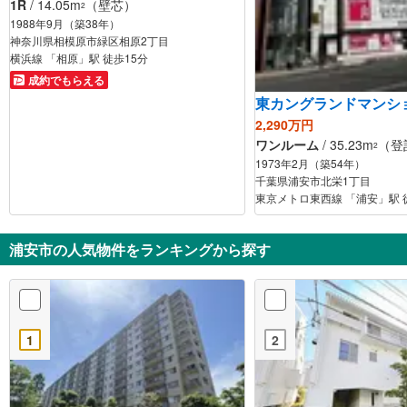
1R
/ 14.05m
（壁芯）
2
1988年9月（築38年）
神奈川県相模原市緑区相原2丁目
横浜線 「相原」駅 徒歩15分
成約でもらえる
東カングランドマンシ
2,290万円
ワンルーム
/ 35.23m
（登
2
1973年2月（築54年）
千葉県浦安市北栄1丁目
東京メトロ東西線 「浦安」駅 
浦安市の人気物件をランキングから探す
1
2