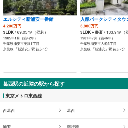
エルシティ新浦安一番館
入船パークシティタウ
4,200万円
3,880万円
3LDK
/ 69.05m
（壁芯）
3LDK＋書斎
/ 133.9m
（
2
2
1985年1月（築42年）
1981年7月（築46年）
千葉県浦安市美浜1丁目
千葉県浦安市入船3丁目
京葉線 「新浦安」駅 徒歩5分
京葉線 「新浦安」駅 徒歩7分
葛西駅の近隣の駅から探す
東京メトロ東西線
西葛西
葛西
浦安
南行徳