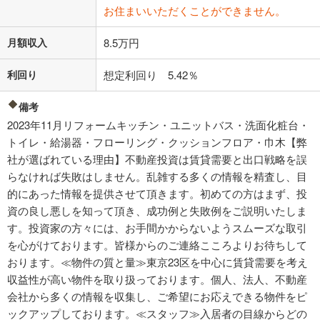
お住まいいただくことができません。
月額収入
8.5万円
利回り
想定利回り 5.42％
備考
2023年11月リフォームキッチン・ユニットバス・洗面化粧台・
トイレ・給湯器・フローリング・クッションフロア・巾木【弊
社が選ばれている理由】不動産投資は賃貸需要と出口戦略を誤
らなければ失敗はしません。乱雑する多くの情報を精査し、目
的にあった情報を提供させて頂きます。初めての方はまず、投
資の良し悪しを知って頂き、成功例と失敗例をご説明いたしま
す。投資家の方々には、お手間かからないようスムーズな取引
を心がけております。皆様からのご連絡こころよりお待ちして
おります。≪物件の質と量≫東京23区を中心に賃貸需要を考え
収益性が高い物件を取り扱っております。個人、法人、不動産
会社から多くの情報を収集し、ご希望にお応えできる物件をピ
ックアップしております。≪スタッフ≫入居者の目線からどの