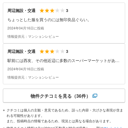
3
周辺施設・交通
ちょっとした服を買うのには無印良品ぐらい。
2024年04月16日に投稿
情報提供元：マンションレビュー
3
周辺施設・交通
駅前には西友、その他近辺に多数のスーパーマーケットがあり
便利。サイゼリヤや日高屋といったチェーン店も便利。
2024年04月16日に投稿
情報提供元：マンションレビュー
物件クチコミを見る
（36件）
クチコミは個人の主観・意見であるため、誤った内容・大げさな表現が含ま
れる可能性があります。
また、投稿時点の情報であるため、現況とは異なる場合があります。
物件クチコミ情報は主にYahoo!不動産が独自で収集し、一部は
マンションレ