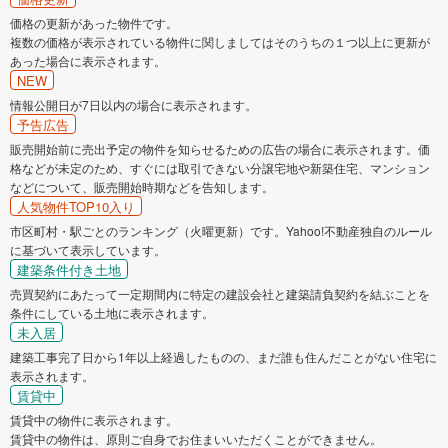
価格の更新があった物件です。
複数の価格が表示されている物件に関しましてはそのうちの１つ以上に更新が
あった場合に表示されます。
NEW
情報公開日が7日以内の場合に表示されます。
予告広告
販売開始前に売出予定の物件を知らせるための広告の場合に表示されます。価
格などが未定のため、すぐには取引できない分譲宅地や新築住宅、マンション
などについて、販売開始時期などを告知します。
人気物件TOP10入り
市区町村・駅ごとのランキング（火曜更新）です。Yahoo!不動産独自のルール
に基づいて表示しています。
建築条件付き土地
売買契約にあたって一定期間内に特定の建設会社と建築請負契約を結ぶことを
条件にしている土地に表示されます。
未入居
建築工事完了日から1年以上経過したものの、まだ誰も住んだことがない住宅に
表示されます。
賃貸中
賃貸中の物件に表示されます。
賃貸中の物件は、原則ご自身でお住まいいただくことができません。