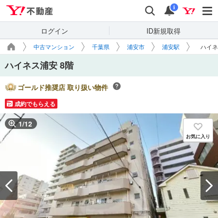
Yahoo!不動産
検索
通知
i
ログイン
ID新規取得
中古マンション
千葉県
浦安市
浦安駅
ハイネ
ハイネス浦安 8階
ゴールド推奨店 取り扱い物件
成約でもらえる
1
/
12
お気に入り