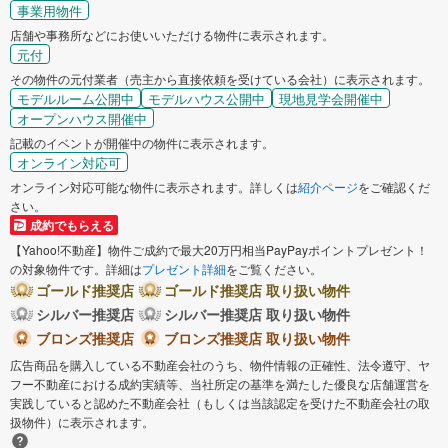
事業用物件
店舗や事務所などにお使いいただける物件に表示されます。
元付
その物件の元付業者（売主から直接依頼を受けている会社）に表示されます。
モデルルーム公開中
モデルハウス公開中
現地見学会開催中
オープンハウス開催中
記載のイベントが開催中の物件に表示されます。
オンライン対応可
オンライン対応可能な物件に表示されます。詳しくは
紹介ページ
をご確認くだ
さい。
成約でもらえる
【Yahoo!不動産】物件ご成約で最大20万円相当PayPayポイントプレゼント！
の対象物件です。詳細は
プレゼント詳細
をご覧ください。
ゴールド推奨店
ゴールド推奨店 取り扱い物件
シルバー推奨店
シルバー推奨店 取り扱い物件
ブロンズ推奨店
ブロンズ推奨店 取り扱い物件
広告商品を購入している不動産会社のうち、物件情報の正確性、法令遵守、ヤ
フー不動産における成約実績等、当社所定の基準を満たした優良な店舗運営を
実践していると認めた不動産会社（もしくは当該認定を受けた不動産会社の取
扱物件）に表示されます。