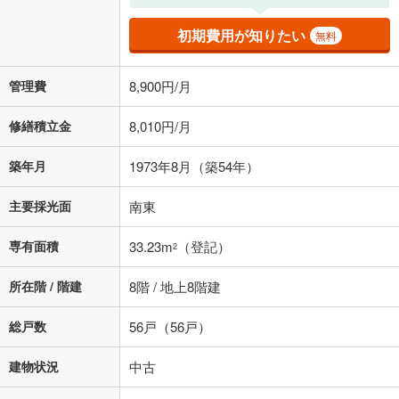
初期費用が知りたい
無料
管理費
8,900円/月
修繕積立金
8,010円/月
築年月
1973年8月（築54年）
主要採光面
南東
専有面積
33.23m
（登記）
2
所在階 / 階建
8階 / 地上8階建
総戸数
56戸（56戸）
建物状況
中古