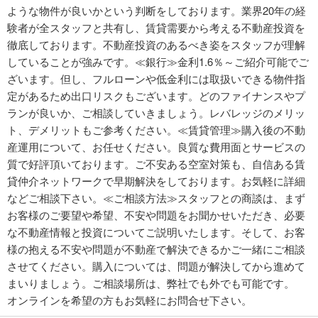
ような物件が良いかという判断をしております。業界20年の経
験者が全スタッフと共有し、賃貸需要から考える不動産投資を
徹底しております。不動産投資のあるべき姿をスタッフが理解
していることが強みです。≪銀行≫金利1.6％～ご紹介可能でご
ざいます。但し、フルローンや低金利には取扱いできる物件指
定があるため出口リスクもございます。どのファイナンスやプ
ランが良いか、ご相談していきましょう。レバレッジのメリッ
ト、デメリットもご参考ください。≪賃貸管理≫購入後の不動
産運用について、お任せください。良質な費用面とサービスの
質で好評頂いております。ご不安ある空室対策も、自信ある賃
貸仲介ネットワークで早期解決をしております。お気軽に詳細
などご相談下さい。≪ご相談方法≫スタッフとの商談は、まず
お客様のご要望や希望、不安や問題をお聞かせいただき、必要
な不動産情報と投資についてご説明いたします。そして、お客
様の抱える不安や問題が不動産で解決できるかご一緒にご相談
させてください。購入については、問題が解決してから進めて
まいりましょう。ご相談場所は、弊社でも外でも可能です。
オンラインを希望の方もお気軽にお問合せ下さい。