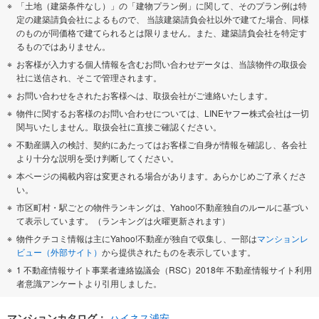
「土地（建築条件なし）」の「建物プラン例」に関して、そのプラン例は特
定の建築請負会社によるもので、 当該建築請負会社以外で建てた場合、同様
のものが同価格で建てられるとは限りません。また、建築請負会社を特定す
るものではありません。
お客様が入力する個人情報を含むお問い合わせデータは、当該物件の取扱会
社に送信され、そこで管理されます。
お問い合わせをされたお客様へは、取扱会社がご連絡いたします。
物件に関するお客様のお問い合わせについては、LINEヤフー株式会社は一切
関与いたしません。取扱会社に直接ご確認ください。
不動産購入の検討、契約にあたってはお客様ご自身が情報を確認し、各会社
より十分な説明を受け判断してください。
本ページの掲載内容は変更される場合があります。あらかじめご了承くださ
い。
市区町村・駅ごとの物件ランキングは、Yahoo!不動産独自のルールに基づい
て表示しています。（ランキングは火曜更新されます）
物件クチコミ情報は主にYahoo!不動産が独自で収集し、一部は
マンションレ
ビュー（外部サイト）
から提供されたものを表示しています。
1 不動産情報サイト事業者連絡協議会（RSC）2018年 不動産情報サイト利用
者意識アンケートより引用しました。
マンションカタログ：
ハイネス浦安