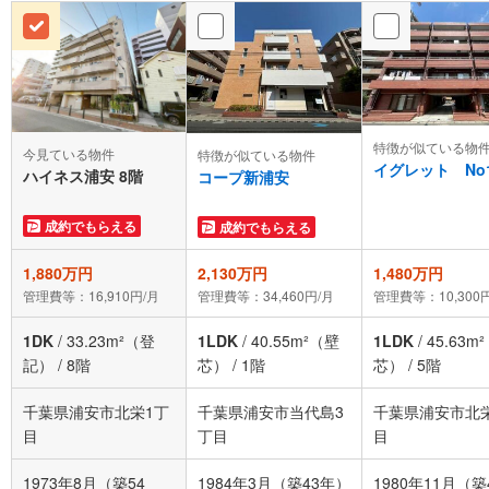
特徴が似ている物
今見ている物件
特徴が似ている物件
イグレット No
ハイネス浦安 8階
コープ新浦安
成約でもらえる
成約でもらえる
1,880万円
2,130万円
1,480万円
管理費等：16,910円/月
管理費等：34,460円/月
管理費等：10,300
1DK
/
33.23m²（登
1LDK
/
40.55m²（壁
1LDK
/
45.63m
記）
/
8階
芯）
/
1階
芯）
/
5階
千葉県浦安市北栄1丁
千葉県浦安市当代島3
千葉県浦安市北
目
丁目
目
1973年8月（築54
1984年3月（築43年）
1980年11月（築