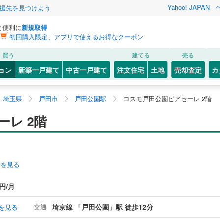
Yahoo! JAPAN
援先を見つけよう
と便利に
新規取得
初回購入限定、アプリで使えるお得なクーポン
買う
建てる
売る
ョン
新築一戸建て
中古一戸建て
注文住宅
土地
売却査定
カ
埼玉県
戸田市
戸田公園駅
コスモ戸田公園ピアセーレ 2階
レ 2階
安を見る
0円/月
交通
埼京線 「戸田公園」駅 徒歩12分
を見る