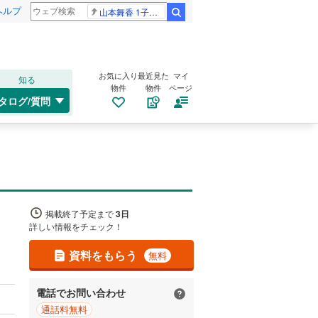
ヘルプ
山本舞香 1子出産
検索
お気に入り
最近見た
マイ
知る
物件
物件
ページ
タログ/質問
掲載終了予定まで
3日
詳しい情報をチェック！
資料をもらう
無料
電話でお問い合わせ
通話料無料