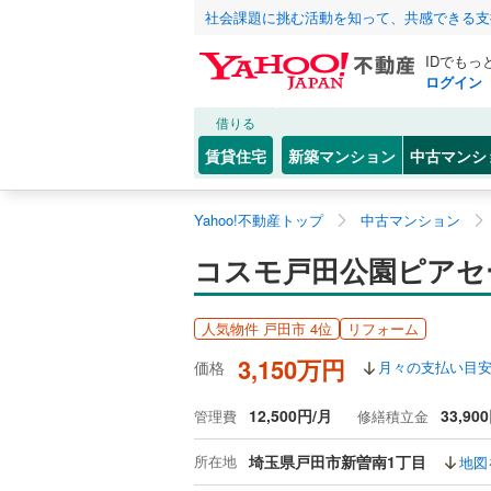
社会課題に挑む活動を知って、共感できる支
IDでもっ
ログイン
借りる
賃貸住宅
新築マンション
中古マンシ
Yahoo!不動産トップ
中古マンション
コスモ戸田公園ピアセー
人気物件 戸田市 4位
リフォーム
3,150万円
価格
月々の支払い目
12,500円/月
33,90
管理費
修繕積立金
所在地
埼玉県戸田市新曽南1丁目
地図