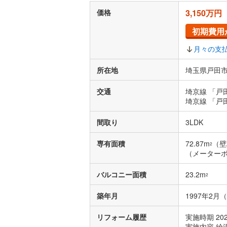
価格
3,150万円
初期費用
月々の支
所在地
埼玉県戸田市
交通
埼京線 「戸
埼京線 「戸
間取り
3LDK
専有面積
72.87m
（壁
2
（メーターボ
バルコニー面積
23.2m
2
築年月
1997年2月
リフォーム履歴
実施時期 20
実施内容 給