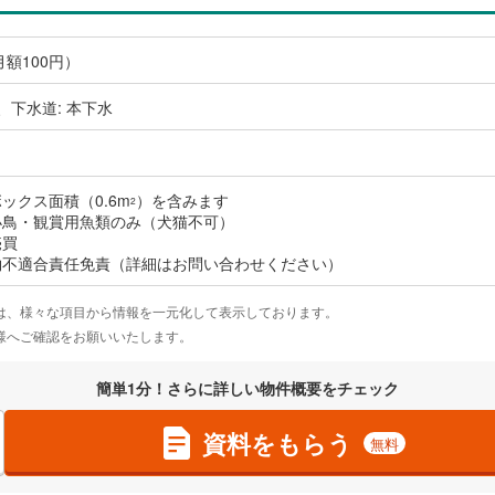
月額100円）
、下水道: 本下水
ックス面積（0.6m
）を含みます
2
小鳥・観賞用魚類のみ（犬猫不可）
売買
約不適合責任免責（詳細はお問い合わせください）
は、様々な項目から情報を一元化して表示しております。
様へご確認をお願いいたします。
簡単1分！さらに詳しい物件概要をチェック
資料をもらう
無料