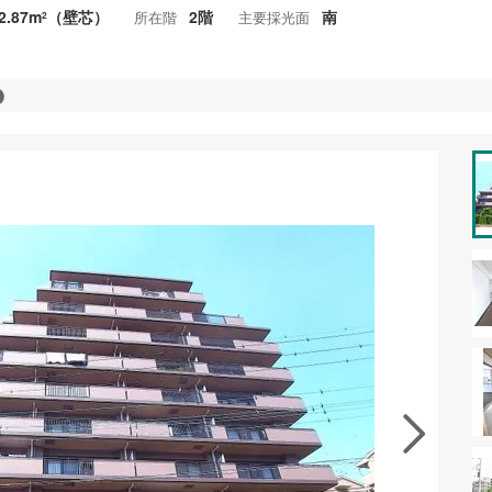
2.87m
（壁芯）
2階
南
所在階
主要採光面
2
資料をもらう
無料
徴の似た物件を見る