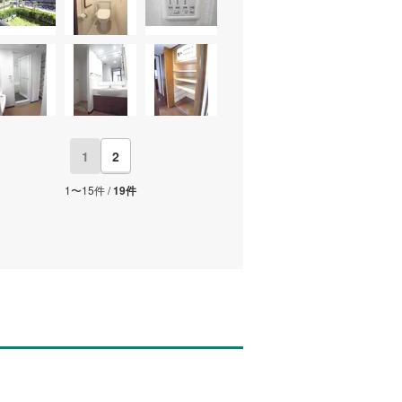
1
2
1〜15件 /
19件