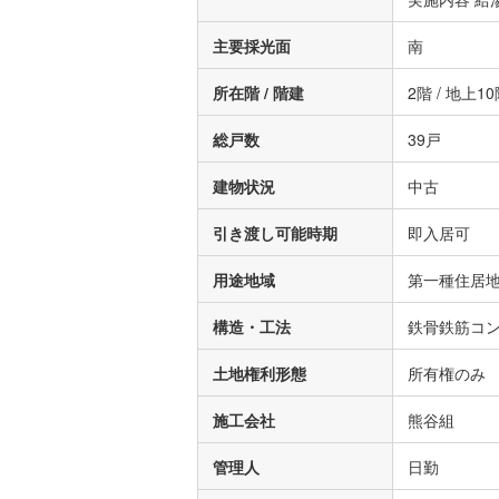
主要採光面
南
所在階 / 階建
2階 / 地上1
総戸数
39戸
建物状況
中古
引き渡し可能時期
即入居可
用途地域
第一種住居
構造・工法
鉄骨鉄筋コ
土地権利形態
所有権のみ
施工会社
熊谷組
管理人
日勤