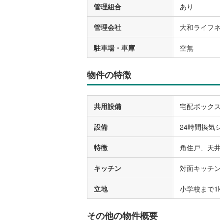
管理組合
あり
管理会社
大和ライフ
駐車場・車庫
空無
物件の特徴
共用設備
宅配ボック
設備
24時間換気
特徴
角住戸、天
キッチン
対面キッチ
立地
小学校まで1
その他の物件概要