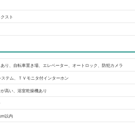
ネクスト
スあり、自転車置き場、エレベーター、オートロック、防犯カメラ
システム、ＴＶモニタ付インターホン
井が高い、浴室乾燥機あり
ン
km以内