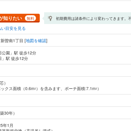
が知りたい
無料
初期費用は諸条件により変わってきます。
払い目安を見る
新曽南1丁目 [
地図を確認
]
田公園」駅 徒歩12分
田」駅 徒歩12分
芯）
ックス面積（0.6m
）を含みます、ポーチ面積:7.1m
）
2
2
（築30年）
25年1月
湯器新規交換（高温差し湯式）