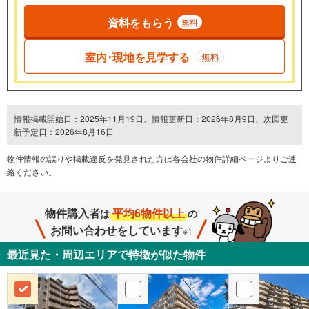
資料をもらう
無料
室内･現地を見学する
無料
情報掲載開始日：2025年11月19日、情報更新日：2026年8月9日、次回更
新予定日：2026年8月16日
物件情報の誤りや掲載違反を発⾒された方は各会社の物件詳細ページよりご連
絡ください。
物件購入者
平均6物件以上
は
の
お問い合わせをしています
※1
最近見た・周辺エリアで特徴が似た物件