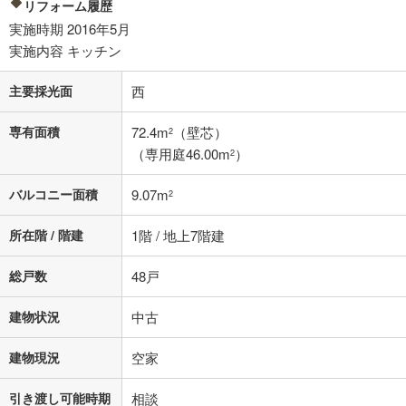
リフォーム履歴
条件によってお借り入れができないことがあります。
実施時期 2016年5月
不動産会社に購入相談をする
実施内容 キッチン
無料
主要採光面
西
閉じる
専有面積
72.4m
（壁芯）
2
（専用庭46.00m
）
2
バルコニー面積
9.07m
2
所在階 / 階建
1階 / 地上7階建
総戸数
48戸
建物状況
中古
建物現況
空家
引き渡し可能時期
相談