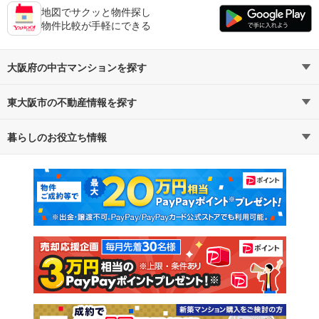
地図でサクッと物件探し
物件比較が手軽にできる
大阪府の中古マンションを探す
東大阪市の不動産情報を探す
路線・駅から探す
地域から探す
暮らしのお役立ち情報
不動産・住宅
賃貸住宅
通勤・通学時間から探す
地図から探す
マンションカタログ
教えて！住まいの先生
新築マンション
中古マンション
新築一戸建て
中古一戸建て
注文住宅
土地
売却査定