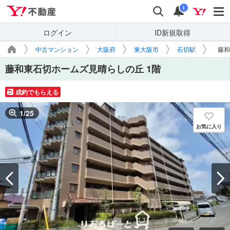
Yahoo!不動産
検索
通知
i
ログイン
ID新規取得
中古マンション
大阪府
東大阪市
石切駅
藤和
藤和東石切ホームズ見晴らしの丘 1階
成約でもらえる
1
/
25
お気に入り