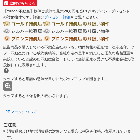
成約でもらえる
【Yahoo!不動産】物件ご成約で最大20万円相当PayPayポイントプレゼント！
の対象物件です。詳細は
プレゼント詳細
をご覧ください。
ゴールド推奨店
ゴールド推奨店 取り扱い物件
シルバー推奨店
シルバー推奨店 取り扱い物件
ブロンズ推奨店
ブロンズ推奨店 取り扱い物件
広告商品を購入している不動産会社のうち、物件情報の正確性、法令遵守、ヤ
フー不動産における成約実績等、当社所定の基準を満たした優良な店舗運営を
実践していると認めた不動産会社（もしくは当該認定を受けた不動産会社の取
扱物件）に表示されます。
タップすると用語の意味が書かれたポップアップが開きます。
タップすると画像を拡大表示されます。
PRマークについて
ご注意
消費税および地方消費税の対象となる場合は税込み価格が表示されていま
す。