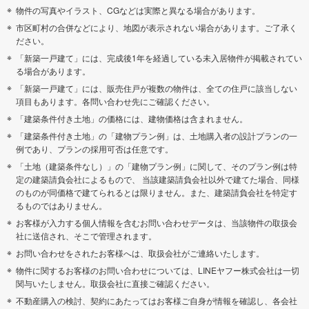
物件の写真やイラスト、CGなどは実際と異なる場合があります。
市区町村の合併などにより、地図が表示されない場合があります。ご了承く
ださい。
「新築一戸建て」には、完成後1年を経過している未入居物件が掲載されてい
る場合があります。
「新築一戸建て」には、販売住戸が複数の物件は、全ての住戸に該当しない
項目もあります。各問い合わせ先にご確認ください。
「建築条件付き土地」の価格には、建物価格は含まれません。
「建築条件付き土地」の「建物プラン例」は、土地購入者の設計プランの一
例であり、プランの採用可否は任意です。
「土地（建築条件なし）」の「建物プラン例」に関して、そのプラン例は特
定の建築請負会社によるもので、 当該建築請負会社以外で建てた場合、同様
のものが同価格で建てられるとは限りません。また、建築請負会社を特定す
るものではありません。
お客様が入力する個人情報を含むお問い合わせデータは、当該物件の取扱会
社に送信され、そこで管理されます。
お問い合わせをされたお客様へは、取扱会社がご連絡いたします。
物件に関するお客様のお問い合わせについては、LINEヤフー株式会社は一切
関与いたしません。取扱会社に直接ご確認ください。
不動産購入の検討、契約にあたってはお客様ご自身が情報を確認し、各会社