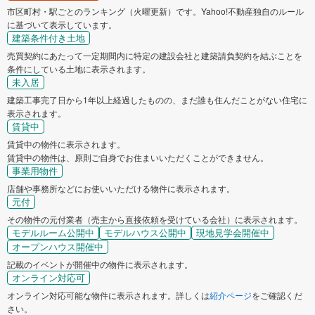
市区町村・駅ごとのランキング（火曜更新）です。Yahoo!不動産独自のルール
に基づいて表示しています。
建築条件付き土地
売買契約にあたって一定期間内に特定の建設会社と建築請負契約を結ぶことを
条件にしている土地に表示されます。
未入居
建築工事完了日から1年以上経過したものの、まだ誰も住んだことがない住宅に
表示されます。
賃貸中
賃貸中の物件に表示されます。
賃貸中の物件は、原則ご自身でお住まいいただくことができません。
事業用物件
店舗や事務所などにお使いいただける物件に表示されます。
元付
その物件の元付業者（売主から直接依頼を受けている会社）に表示されます。
モデルルーム公開中
モデルハウス公開中
現地見学会開催中
オープンハウス開催中
記載のイベントが開催中の物件に表示されます。
オンライン対応可
オンライン対応可能な物件に表示されます。詳しくは
紹介ページ
をご確認くだ
さい。