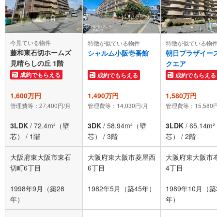
今見ている物件
特徴が似ている物件
特徴が似ている物
藤和東石切ホームズ
シャルム小阪壱番館
朝日プラザイー
見晴らしの丘 1階
クエア
成約でもらえる
成約でもらえる
成約でもらえる
1,600万円
1,490万円
1,580万円
管理費等：27,400円/月
管理費等：14,030円/月
管理費等：15,580
3LDK
/
72.4m²（壁
3DK
/
58.94m²（壁
3LDK
/
65.14m
芯）
/
1階
芯）
/
3階
芯）
/
2階
大阪府東大阪市東石
大阪府東大阪市菱屋西
大阪府東大阪市
切町6丁目
6丁目
4丁目
1998年9月（築28
1982年5月（築45年）
1989年10月（築
年）
年）