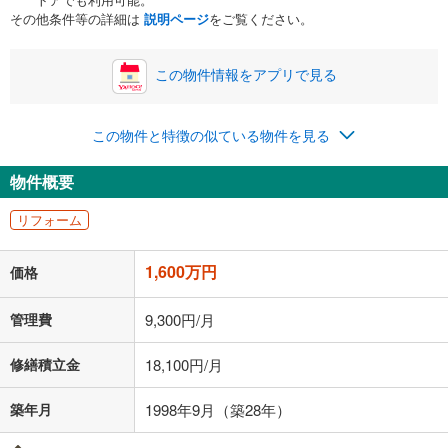
ボーナス
閉じる
/回
その他条件等の詳細は
説明ページ
をご覧ください。
この物件情報をアプリで見る
0円
1,600万円
年2回払いを想定しています。毎月の返済額に加えて、ボー
この物件と特徴の似ている物件を見る
ナス時の増額分（1回分）を入力してください。
ボーナス払いの限度額は金融機関によって異なります。
物件概要
68,933
円
/月
月々の返済額
閉じる
ローン返済額
41,533
円
（頭金比率
0
%
）
リフォーム
＋修繕積立金
18,100
円
＋管理費
9,300
円
1,600万円
価格
「金利」については、ご利用を予定されている金融機関等にご確認の
上、ご自身での入力をお願いいたします。初期設定で自動入力されてい
管理費
9,300円/月
る値は、実際の金融機関等における貸出金利とは何ら関係がなく、実際
の金融機関等における貸出金利を何ら保証するものではありません。返
修繕積立金
18,100円/月
済方法「元利均等返済」にて算出しております。入力された金利を35年
適用した場合の計算結果を表示しています。
その他月額費用や、初期費用がかかります。ご注意ください。実際にお
築年月
1998年9月（築28年）
借り入れの際は各金融機関等に、必ずご自身でご確認をお願いいたしま
す。