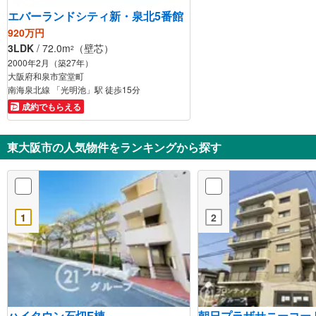
エバーランドシティ新・泉北5番館
920万円
3LDK
/ 72.0m
（壁芯）
2
2000年2月（築27年）
大阪府和泉市室堂町
南海泉北線 「光明池」駅 徒歩15分
成約でもらえる
東大阪市の人気物件をランキングから探す
1
2
ハイタウン石切F棟
朝日プラザサニーコ