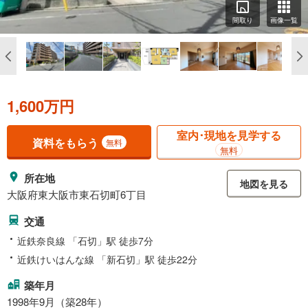
間取り
画像一覧
1,600万円
室内･現地を見学する
資料をもらう
無料
無料
所在地
地図を見る
大阪府東大阪市東石切町6丁目
交通
近鉄奈良線 「石切」駅 徒歩7分
近鉄けいはんな線 「新石切」駅 徒歩22分
築年月
1998年9月（築28年）