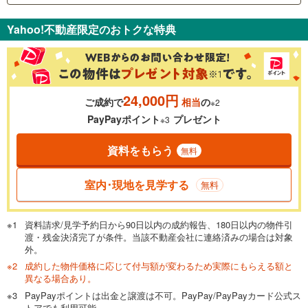
支払いの目安をシミュレーションすることができます。
Yahoo!不動産限定のおトクな特典
％
金利
24,000円
ご成約で
相当
の
※2
0.01%
14.99%
PayPayポイント
プレゼント
※3
資料をもらう
無料
返済期間
一般的には最長35年まで借り入れ可能です。多くの金融機関
室内･現地を見学する
無料
が完済時の年齢は80歳までを条件としています。
万円
頭金
閉じる
資料請求/見学予約日から90日以内の成約報告、180日以内の物件引
渡・残金決済完了が条件。当該不動産会社に連絡済みの場合は対象
外。
成約した物件価格に応じて付与額が変わるため実際にもらえる額と
0万円
1,600万円
異なる場合あり。
自己資金から住宅購入にかけられる金額を入力してくださ
PayPayポイントは出金と譲渡は不可。PayPay/PayPayカード公式ス
い。一般的には物件価格の2割までが目安です。
万円
トアでも利用可能。