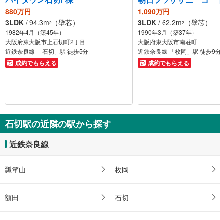
880万円
1,090万円
3LDK
/ 94.3m
（壁芯）
3LDK
/ 62.2m
（壁芯）
2
2
1982年4月（築45年）
1990年3月（築37年）
大阪府東大阪市上石切町2丁目
大阪府東大阪市南荘町
近鉄奈良線 「石切」駅 徒歩5分
近鉄奈良線 「枚岡」駅 徒歩9
成約でもらえる
成約でもらえる
石切駅の近隣の駅から探す
近鉄奈良線
瓢箪山
枚岡
額田
石切