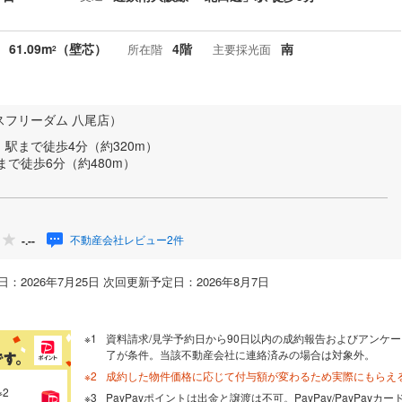
61.09m
（壁芯）
4階
南
所在階
主要採光面
2
スフリーダム 八尾店）
駅まで徒歩4分（約320m）
まで徒歩6分（約480m）
不動産会社レビュー2件
-.--
：2026年7月25日 次回更新予定日：2026年8月7日
資料請求/見学予約日から90日以内の成約報告およびアンケー
了が条件。当該不動産会社に連絡済みの場合は対象外。
成約した物件価格に応じて付与額が変わるため実際にもらえ
※2
PayPayポイントは出金と譲渡は不可。PayPay/PayPay