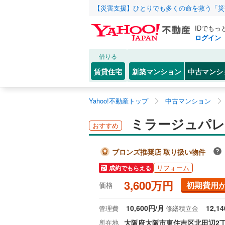
【災害支援】ひとりでも多くの命を救う「災
IDでもっ
ログイン
借りる
賃貸住宅
新築マンション
中古マンシ
Yahoo!不動産トップ
中古マンション
ミラージュパレ
おすすめ
ブロンズ推奨店 取り扱い物件
リフォーム
成約でもらえる
3,600万円
初期費用
価格
10,600円/月
12,1
管理費
修繕積立金
所在地
大阪府大阪市東住吉区北田辺2