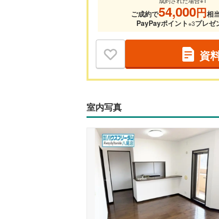
成約された場合※1
54,000
円
ご成約で
相
PayPayポイント
プレゼ
※3
資
室内写真