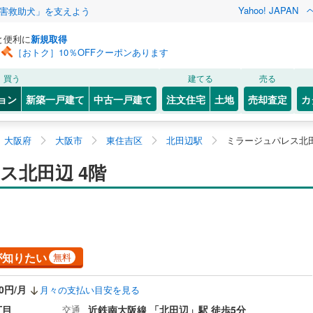
Yahoo! JAPAN
害救助犬」を支えよう
と便利に
新規取得
［おトク］10％OFFクーポンあります
買う
建てる
売る
ョン
新築一戸建て
中古一戸建て
注文住宅
土地
売却査定
カ
大阪府
大阪市
東住吉区
北田辺駅
ミラージュパレス北田
ス北田辺 4階
が知りたい
無料
40円/月
月々の支払い目安を見る
丁目
交通
近鉄南大阪線 「北田辺」駅 徒歩5分