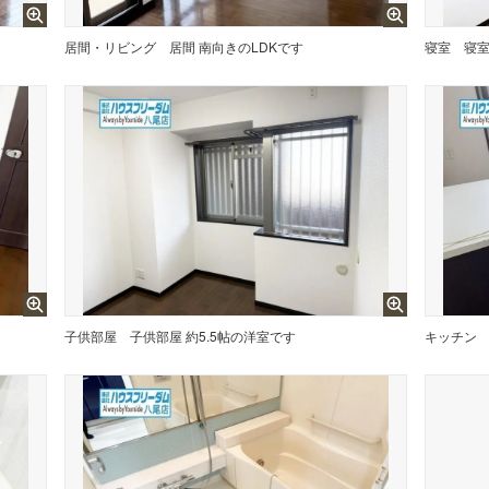
居間・リビング
居間 南向きのLDKです
寝室
寝室
子供部屋
子供部屋 約5.5帖の洋室です
キッチン