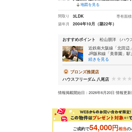
地図を見る
間取り
3LDK
専有面積
2004年10月（築22年）
築年月
おすすめポイント
松山朋洋 （ハウ
近鉄南大阪線「北田辺」
JR阪和線「美章園」駅
続きを見る
ブロンズ推奨店
ハウスフリーダム 八尾店
情報掲載開始日：2026年6月20日 情報更新日
54,000
円
ご成約で
相当
の