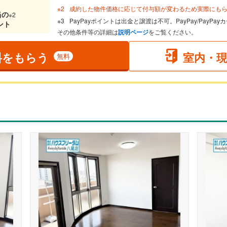
成約した物件価格に応じて付与額が変わるため実際にも
当
の
※2
PayPayポイントは出金と譲渡は不可。PayPay/PayP
ント
その他条件等の詳細は
説明ページ
をご覧ください。
料をもらう
室内・
無料