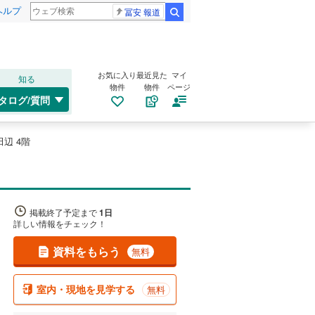
ヘルプ
冨安 報道
検索
お気に入り
最近見た
マイ
知る
物件
物件
ページ
タログ/質問
辺 4階
掲載終了予定まで
1日
詳しい情報をチェック！
資料をもらう
無料
室内・現地を見学する
無料