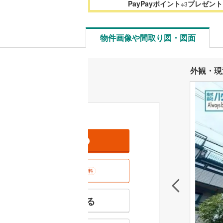
PayPayポイント
プレゼント
※3
物件画像や間取り図・図面
外観・現
資料をもらう
無料
室内･現地を見学する
無料
特徴の似た物件を見る