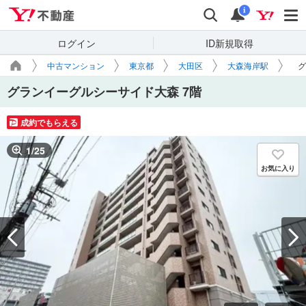
Yahoo!不動産
検索
通知
i
ログイン
ID新規取得
中古マンション
東京都
大田区
大森海岸駅
グ
グランイーグルシーサイド大森 7階
成約でもらえる
1
/
25
お気に入り