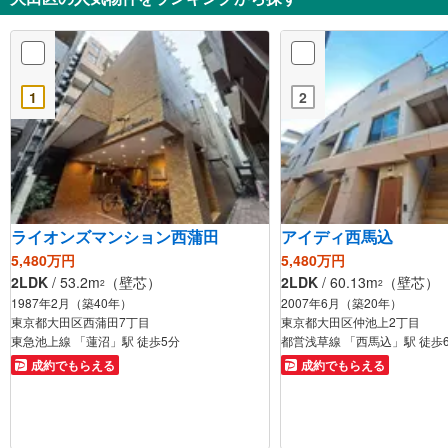
1
2
ライオンズマンション西蒲田
アイディ西馬込
5,480万円
5,480万円
2LDK
/ 53.2m
（壁芯）
2LDK
/ 60.13m
（壁芯）
2
2
1987年2月（築40年）
2007年6月（築20年）
東京都大田区西蒲田7丁目
東京都大田区仲池上2丁目
東急池上線 「蓮沼」駅 徒歩5分
都営浅草線 「西馬込」駅 徒歩
成約でもらえる
成約でもらえる