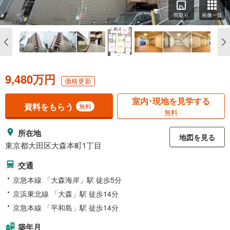
間取り
画像一覧
9,480万円
価格更新
室内･現地を見学する
資料をもらう
無料
無料
所在地
地図を見る
東京都大田区大森本町1丁目
交通
京急本線 「大森海岸」駅 徒歩5分
京浜東北線 「大森」駅 徒歩14分
京急本線 「平和島」駅 徒歩14分
築年月