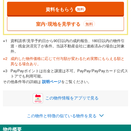
資料をもらう
無料
返済期間
一般的には最長35年まで借り入れ可能です。多くの金融機関
室内･現地を見学する
無料
が完済時の年齢は80歳までを条件としています。
万円
頭金
閉じる
資料請求/見学予約日から90日以内の成約報告、180日以内の物件引
渡・残金決済完了が条件。当該不動産会社に連絡済みの場合は対象
外。
成約した物件価格に応じて付与額が変わるため実際にもらえる額と
0万円
9,480万円
異なる場合あり。
自己資金から住宅購入にかけられる金額を入力してくださ
PayPayポイントは出金と譲渡は不可。PayPay/PayPayカード公式ス
い。一般的には物件価格の2割までが目安です。
万円
トアでも利用可能。
ボーナス
閉じる
/回
その他条件等の詳細は
説明ページ
をご覧ください。
この物件情報をアプリで見る
0円
9,480万円
年2回払いを想定しています。毎月の返済額に加えて、ボー
この物件と特徴の似ている物件を見る
ナス時の増額分（1回分）を入力してください。
ボーナス払いの限度額は金融機関によって異なります。
物件概要
279,576
円
/月
月々の返済額