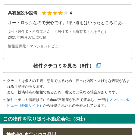
4
共有施設や設備
オートロックなので安心です。細い道をはいったところにあり
ますが、ホテルが24時間明るいので安心
女性 / 居住者・所有者さん（元居住者・元所有者さんを含む）
2025年06月07日に投稿
情報提供元：マンションレビュー
物件クチコミを見る
（6件）
クチコミは個人の主観・意見であるため、誤った内容・大げさな表現が含ま
れる可能性があります。
また、投稿時点の情報であるため、現況とは異なる場合があります。
物件クチコミ情報は主にYahoo!不動産が独自で収集し、一部は
マンションレ
ビュー（外部サイト）
から提供されたものを表示しています。
この物件を取り扱う不動産会社（3社）
株式会社東宝ハウス品川