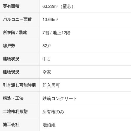
専有面積
63.22m
（壁芯）
2
バルコニー面積
13.66m
2
所在階 / 階建
7階 / 地上12階
総戸数
52戸
建物状況
中古
建物現況
空家
引き渡し可能時期
即入居可
構造・工法
鉄筋コンクリート
土地権利形態
所有権のみ
施工会社
淺沼組