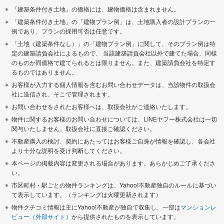
「建築条件付き土地」の価格には、建物価格は含まれません。
「建築条件付き土地」の「建物プラン例」は、土地購入者の設計プランの一
例であり、プランの採用可否は任意です。
「土地（建築条件なし）」の「建物プラン例」に関して、そのプラン例は特
定の建築請負会社によるもので、 当該建築請負会社以外で建てた場合、同様
のものが同価格で建てられるとは限りません。また、建築請負会社を特定す
るものではありません。
お客様が入力する個人情報を含むお問い合わせデータは、当該物件の取扱会
社に送信され、そこで管理されます。
お問い合わせをされたお客様へは、取扱会社がご連絡いたします。
物件に関するお客様のお問い合わせについては、LINEヤフー株式会社は一切
関与いたしません。取扱会社に直接ご確認ください。
不動産購入の検討、契約にあたってはお客様ご自身が情報を確認し、各会社
より十分な説明を受け判断してください。
本ページの掲載内容は変更される場合があります。あらかじめご了承くださ
い。
市区町村・駅ごとの物件ランキングは、Yahoo!不動産独自のルールに基づい
て表示しています。（ランキングは火曜更新されます）
物件クチコミ情報は主にYahoo!不動産が独自で収集し、一部は
マンションレ
ビュー（外部サイト）
から提供されたものを表示しています。