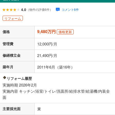
閉じる
ローン返済額
246,086
円
（頭金比率
0
%
）
4.0
（物件の評価6件）
コメント6件
＋修繕積立金
21,490
円
＋管理費
12,000
円
リフォーム
「金利」については、ご利用を予定されている金融機関等にご確認の
9,480万円
上、ご自身での入力をお願いいたします。初期設定で自動入力されてい
価格
価格更新
る値は、実際の金融機関等における貸出金利とは何ら関係がなく、実際
の金融機関等における貸出金利を何ら保証するものではありません。返
管理費
12,000円/月
済方法「元利均等返済」にて算出しております。入力された金利を35年
適用した場合の計算結果を表示しています。
修繕積立金
21,490円/月
その他月額費用や、初期費用がかかります。ご注意ください。実際にお
借り入れの際は各金融機関等に、必ずご自身でご確認をお願いいたしま
す。
築年月
2011年6月（築16年）
条件によってお借り入れができないことがあります。
リフォーム履歴
不動産会社に購入相談をする
無料
実施時期 2026年2月
実施内容 キッチン/浴室/トイレ/洗面所/給排水管/給湯機/内装全
面
閉じる
主要採光面
東