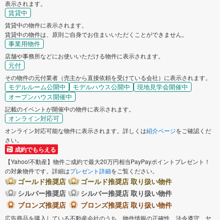
表示されます。
賃貸中
賃貸中の物件に表示されます。
賃貸中の物件は、原則ご自身でお住まいいただくことができません。
事業用物件
店舗や事務所などにお使いいただける物件に表示されます。
元付
その物件の元付業者（売主から直接依頼を受けている会社）に表示されます。
モデルルーム公開中
モデルハウス公開中
現地見学会開催中
オープンハウス開催中
記載のイベントが開催中の物件に表示されます。
オンライン対応可
オンライン対応可能な物件に表示されます。詳しくは
紹介ページ
をご確認くだ
さい。
成約でもらえる
【Yahoo!不動産】物件ご成約で最大20万円相当PayPayポイントプレゼント！
の対象物件です。詳細は
プレゼント詳細
をご覧ください。
ゴールド推奨店
ゴールド推奨店 取り扱い物件
シルバー推奨店
シルバー推奨店 取り扱い物件
ブロンズ推奨店
ブロンズ推奨店 取り扱い物件
広告商品を購入している不動産会社のうち、物件情報の正確性、法令遵守、ヤ