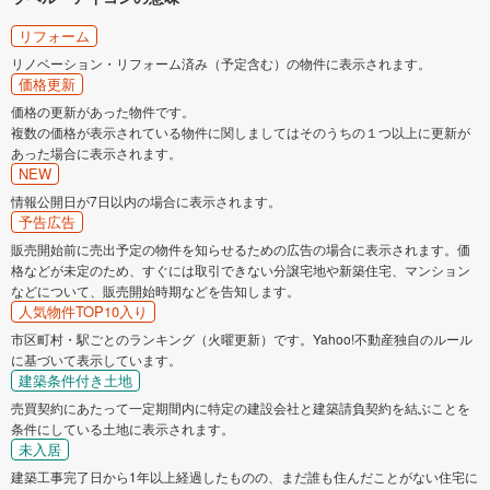
リフォーム
リノベーション・リフォーム済み（予定含む）の物件に表示されます。
価格更新
価格の更新があった物件です。
複数の価格が表示されている物件に関しましてはそのうちの１つ以上に更新が
あった場合に表示されます。
NEW
情報公開日が7日以内の場合に表示されます。
予告広告
販売開始前に売出予定の物件を知らせるための広告の場合に表示されます。価
格などが未定のため、すぐには取引できない分譲宅地や新築住宅、マンション
などについて、販売開始時期などを告知します。
人気物件TOP10入り
市区町村・駅ごとのランキング（火曜更新）です。Yahoo!不動産独自のルール
に基づいて表示しています。
建築条件付き土地
売買契約にあたって一定期間内に特定の建設会社と建築請負契約を結ぶことを
条件にしている土地に表示されます。
未入居
建築工事完了日から1年以上経過したものの、まだ誰も住んだことがない住宅に