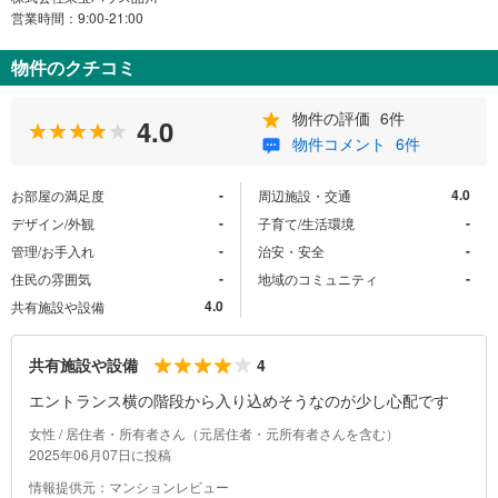
営業時間：9:00-21:00
物件のクチコミ
物件の評価
6件
4.0
物件コメント
6件
-
4.0
お部屋の満足度
周辺施設・交通
-
-
デザイン/外観
子育て/生活環境
-
-
管理/お手入れ
治安・安全
-
-
住民の雰囲気
地域のコミュニティ
4.0
共有施設や設備
4
共有施設や設備
エントランス横の階段から入り込めそうなのが少し心配です
女性 / 居住者・所有者さん（元居住者・元所有者さんを含む）
2025年06月07日に投稿
情報提供元：マンションレビュー