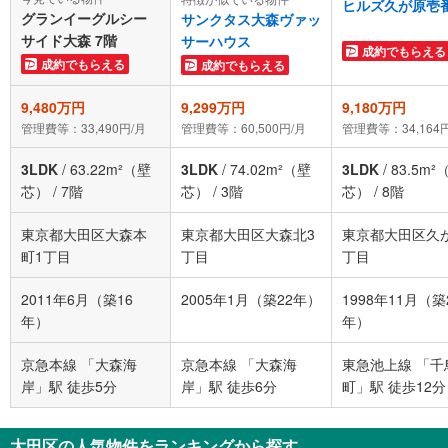
ヒルズ久が原壱
グランイーグルシー
サンクタス大森ヴァッ
サイド大森 7階
サーハウス
成約でもらえる
成約でもらえる
成約でもらえる
9,480万円
9,299万円
9,180万円
管理費等：33,490円/月
管理費等：60,500円/月
管理費等：34,164
3LDK
/
63.22m²（壁
3LDK
/
74.02m²（壁
3LDK
/
83.5m²
芯）
/
7階
芯）
/
3階
芯）
/
8階
東京都大田区大森本
東京都大田区大森北3
東京都大田区久
町1丁目
丁目
丁目
2011年6月（築16
2005年1月（築22年）
1998年11月（築
年）
年）
京急本線 「大森海
京急本線 「大森海
東急池上線 「千
岸」駅 徒歩5分
岸」駅 徒歩6分
町」駅 徒歩12分
大田区の人気物件をランキングから探す