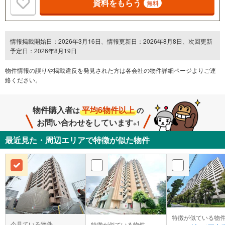
資料をもらう
無料
情報掲載開始日：2026年3月16日、情報更新日：2026年8月8日、次回更新
予定日：2026年8月19日
物件情報の誤りや掲載違反を発⾒された方は各会社の物件詳細ページよりご連
絡ください。
物件購入者
平均6物件以上
は
の
お問い合わせをしています
※1
最近見た・周辺エリアで特徴が似た物件
特徴が似ている物
今見ている物件
特徴が似ている物件