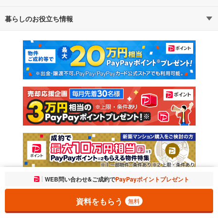
暮らしのお役立ち情報
不動産・住宅
賃貸住宅
通勤・通学時間から探す
地図から探す
マンションカタログ
教えて！住まいの先生
新築マンション
中古マンション
新築一戸建て
中古一戸建て
注文住宅
土地
売却査定
お気に入りに追加しました。
WEB問い合わせ&ご成約で
PayPayポイントプレゼント
一覧を開く
資料をもらう
無料