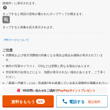
扱物件）に表示されます。
タップすると用語の意味が書かれたポップアップが開きます。
タップすると画像を拡大表示されます。
PRマークについて
ご注意
消費税および地方消費税の対象となる場合は税込み価格が表示されていま
す。
物件の写真やイラスト、CGなどは実際と異なる場合があります。
市区町村の合併などにより、地図が表示されない場合があります。ご了承く
ださい。
「新築一戸建て」には、完成後1年を経過している未入居物件が掲載されてい
る場合があります。
お気に入りに追加しました。
WEB問い合わせ&ご成約で
PayPayポイントプレゼント
一覧を開く
「新築一戸建て」には、販売住戸が複数の物件は、全ての住戸に該当しない
項目もあります。各問い合わせ先にご確認ください。
資料をもらう
電話する
通話無料
無料
「建築条件付き土地」の価格には、建物価格は含まれません。