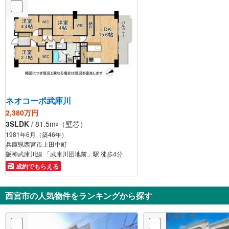
ネオコーポ武庫川
2,380万円
3SLDK
/ 81.5m
（壁芯）
2
1981年6月（築46年）
兵庫県西宮市上田中町
阪神武庫川線 「武庫川団地前」駅 徒歩4分
成約でもらえる
西宮市の人気物件をランキングから探す