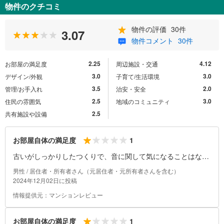
物件のクチコミ
物件の評価
30件
3.07
物件コメント
30件
2.25
4.12
お部屋の満足度
周辺施設・交通
3.0
3.0
デザイン/外観
子育て/生活環境
3.5
2.0
管理/お手入れ
治安・安全
2.5
3.0
住民の雰囲気
地域のコミュニティ
2.5
共有施設や設備
1
お部屋自体の満足度
古いがしっかりしたつくりで、音に関して気になることはなか
った。
男性 / 居住者・所有者さん（元居住者・元所有者さんを含む）
2024年12月02日に投稿
情報提供元：マンションレビュー
1
お部屋自体の満足度