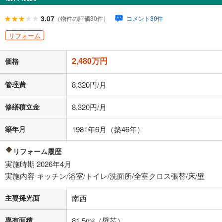
閉じる
ローン返済額
64,377
円
（頭金比率
0
%
）
3.07
（物件の評価30件）
コメント30件
＋修繕積立金
8,320
円
＋管理費
8,320
円
リフォーム
「金利」については、ご利用を予定されている金融機関等にご確認の
2,480万円
上、ご自身での入力をお願いいたします。初期設定で自動入力されてい
価格
る値は、実際の金融機関等における貸出金利とは何ら関係がなく、実際
の金融機関等における貸出金利を何ら保証するものではありません。返
管理費
8,320円/月
済方法「元利均等返済」にて算出しております。入力された金利を35年
適用した場合の計算結果を表示しています。
修繕積立金
8,320円/月
その他月額費用や、初期費用がかかります。ご注意ください。実際にお
借り入れの際は各金融機関等に、必ずご自身でご確認をお願いいたしま
す。
築年月
1981年6月（築46年）
条件によってお借り入れができないことがあります。
リフォーム履歴
不動産会社に購入相談をする
無料
実施時期 2026年4月
実施内容 キッチン/浴室/トイレ/洗面所/全室クロス張替/床/壁
閉じる
主要採光面
南西
専有面積
81.5m
（壁芯）
2