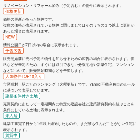
リノベーション・リフォーム済み（予定含む）の物件に表示されます。
価格更新
価格の更新があった物件です。
複数の価格が表示されている物件に関しましてはそのうちの１つ以上に更新が
あった場合に表示されます。
NEW
情報公開日が7日以内の場合に表示されます。
予告広告
販売開始前に売出予定の物件を知らせるための広告の場合に表示されます。価
格などが未定のため、すぐには取引できない分譲宅地や新築住宅、マンション
などについて、販売開始時期などを告知します。
人気物件TOP10入り
市区町村・駅ごとのランキング（火曜更新）です。Yahoo!不動産独自のルール
に基づいて表示しています。
建築条件付き土地
売買契約にあたって一定期間内に特定の建設会社と建築請負契約を結ぶことを
条件にしている土地に表示されます。
未入居
建築工事完了日から1年以上経過したものの、まだ誰も住んだことがない住宅に
表示されます。
賃貸中