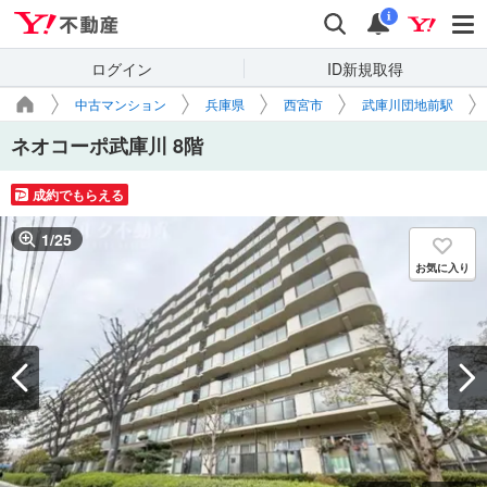
Yahoo!不動産
検索
通知
i
ログイン
ID新規取得
中古マンション
兵庫県
西宮市
武庫川団地前駅
ネオコーポ武庫川 8階
成約でもらえる
1
/
25
お気に入り