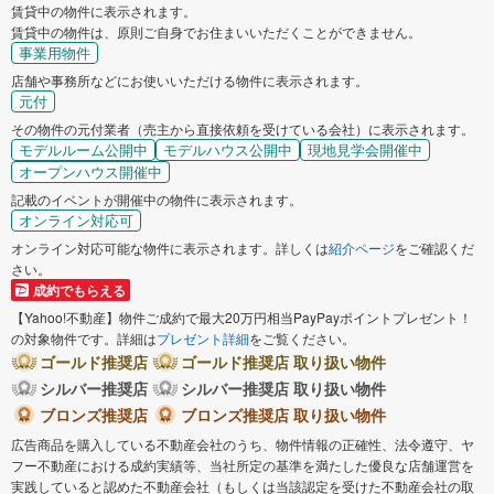
賃貸中の物件に表示されます。
賃貸中の物件は、原則ご自身でお住まいいただくことができません。
事業用物件
店舗や事務所などにお使いいただける物件に表示されます。
元付
その物件の元付業者（売主から直接依頼を受けている会社）に表示されます。
モデルルーム公開中
モデルハウス公開中
現地見学会開催中
オープンハウス開催中
記載のイベントが開催中の物件に表示されます。
オンライン対応可
オンライン対応可能な物件に表示されます。詳しくは
紹介ページ
をご確認くだ
さい。
成約でもらえる
【Yahoo!不動産】物件ご成約で最大20万円相当PayPayポイントプレゼント！
の対象物件です。詳細は
プレゼント詳細
をご覧ください。
ゴールド推奨店
ゴールド推奨店 取り扱い物件
シルバー推奨店
シルバー推奨店 取り扱い物件
ブロンズ推奨店
ブロンズ推奨店 取り扱い物件
広告商品を購入している不動産会社のうち、物件情報の正確性、法令遵守、ヤ
フー不動産における成約実績等、当社所定の基準を満たした優良な店舗運営を
実践していると認めた不動産会社（もしくは当該認定を受けた不動産会社の取