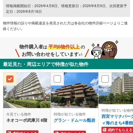
情報掲載開始日：2026年4月8日、情報更新日：2026年8月9日、次回更新予
定日：2026年8月18日
物件情報の誤りや掲載違反を発⾒された方は各会社の物件詳細ページよりご連
絡ください。
物件購入者
平均6物件以上
は
の
お問い合わせをしています
※1
最近見た・周辺エリアで特徴が似た物件
特徴が似ている物
今見ている物件
特徴が似ている物件
西宮マリナパー
ネオコーポ武庫川 8階
グラン・ドムール甑岩
ィ海のまち4番館
成約でもらえる