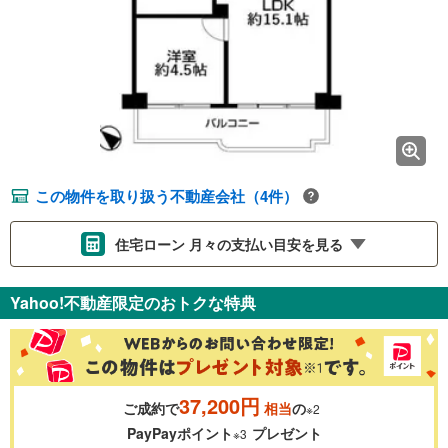
この物件を取り扱う不動産会社（4件）
住宅ローン 月々の支払い目安を見る
支払いの目安をシミュレーションすることができます。
Yahoo!不動産限定のおトクな特典
％
金利
37,200円
ご成約で
相当
の
※2
0.01%
14.99%
PayPayポイント
プレゼント
※3