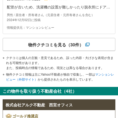
配管が古いため、洗濯機の設置が難しかったり脱衣所にドアが
ないなど、今どきのマンションにはない「昭和感」がネック。
男性 / 居住者・所有者さん（元居住者・元所有者さんを含む）
廊下側の部屋にはエアコン設置ができないので、夏はサウナ状
2024年12月02日に投稿
態になる。
情報提供元：マンションレビュー
物件クチコミを見る
（30件）
クチコミは個人の主観・意見であるため、誤った内容・大げさな表現が含ま
れる可能性があります。
また、投稿時点の情報であるため、現況とは異なる場合があります。
物件クチコミ情報は主にYahoo!不動産が独自で収集し、一部は
マンションレ
ビュー（外部サイト）
から提供されたものを表示しています。
この物件を取り扱う不動産会社（4社）
株式会社アルク不動産 西宮オフィス
ゴールド推奨店