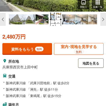
間取り
画像一覧
2,480万円
室内･現地を見学する
資料をもらう
無料
無料
所在地
地図を見る
兵庫県西宮市上田中町
交通
阪神武庫川線 「武庫川団地前」駅 徒歩2分
阪神武庫川線 「洲先」駅 徒歩11分
阪神武庫川線 「東鳴尾」駅 徒歩15分
築年月