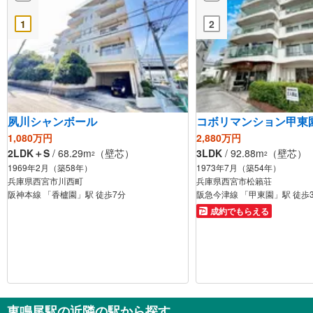
1
2
夙川シャンボール
コボリマンション甲東
1,080万円
2,880万円
2LDK＋S
/ 68.29m
（壁芯）
3LDK
/ 92.88m
（壁芯）
2
2
1969年2月（築58年）
1973年7月（築54年）
兵庫県西宮市川西町
兵庫県西宮市松籟荘
阪神本線 「香櫨園」駅 徒歩7分
阪急今津線 「甲東園」駅 徒歩
成約でもらえる
東鳴尾駅の近隣の駅から探す