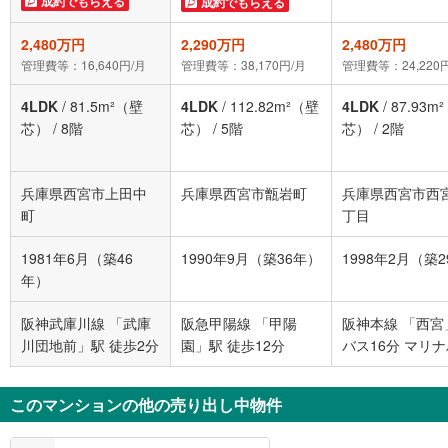
成約でもらえる
成約でもらえる
2,480万円
2,290万円
2,480万円
管理費等：16,640円/月
管理費等：38,170円/月
管理費等：24,220
4LDK
/
81.5m²（壁
4LDK
/
112.82m²（壁
4LDK
/
87.93m
芯）
/
8階
芯）
/
5階
芯）
/
2階
兵庫県西宮市上田中
兵庫県西宮市甑岩町
兵庫県西宮市西
町
丁目
1981年6月（築46
1990年9月（築36年）
1998年2月（築
年）
阪神武庫川線 「武庫
阪急甲陽線 「甲陽
阪神本線 「西宮
川団地前」駅 徒歩2分
園」駅 徒歩12分
バス16分 マリ
ク南 バス停下車
2分
このマンションの他の売り出し中物件