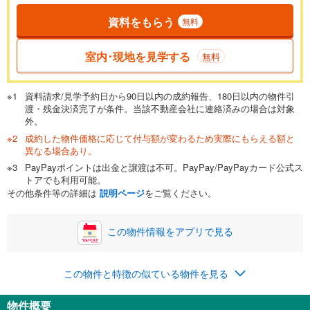
資料をもらう
無料
返済期間
一般的には最長35年まで借り入れ可能です。多くの金融機関
室内･現地を見学する
無料
が完済時の年齢は80歳までを条件としています。
万円
頭金
閉じる
資料請求/見学予約日から90日以内の成約報告、180日以内の物件引
渡・残金決済完了が条件。当該不動産会社に連絡済みの場合は対象
外。
成約した物件価格に応じて付与額が変わるため実際にもらえる額と
0万円
2,480万円
異なる場合あり。
自己資金から住宅購入にかけられる金額を入力してくださ
PayPayポイントは出金と譲渡は不可。PayPay/PayPayカード公式ス
い。一般的には物件価格の2割までが目安です。
万円
トアでも利用可能。
ボーナス
閉じる
/回
その他条件等の詳細は
説明ページ
をご覧ください。
この物件情報をアプリで見る
0円
2,480万円
年2回払いを想定しています。毎月の返済額に加えて、ボー
この物件と特徴の似ている物件を見る
ナス時の増額分（1回分）を入力してください。
ボーナス払いの限度額は金融機関によって異なります。
物件概要
81,017
円
/月
月々の返済額