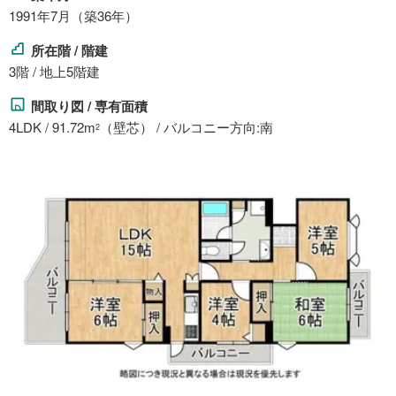
1991年7月（築36年）
所在階 / 階建
3階 / 地上5階建
間取り図 / 専有面積
4LDK / 91.72m
（壁芯） / バルコニー方向:南
2