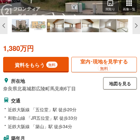
間取り
画像一覧
1,380万円
室内･現地を見学する
資料をもらう
無料
無料
所在地
地図を見る
奈良県北葛城郡広陵町馬見南6丁目
交通
近鉄大阪線 「五位堂」駅 徒歩20分
和歌山線 「JR五位堂」駅 徒歩33分
近鉄大阪線 「築山」駅 徒歩34分
築年月