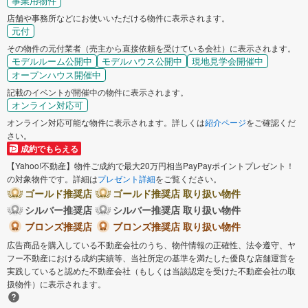
事業用物件
店舗や事務所などにお使いいただける物件に表示されます。
元付
その物件の元付業者（売主から直接依頼を受けている会社）に表示されます。
モデルルーム公開中
モデルハウス公開中
現地見学会開催中
オープンハウス開催中
記載のイベントが開催中の物件に表示されます。
オンライン対応可
オンライン対応可能な物件に表示されます。詳しくは
紹介ページ
をご確認くだ
さい。
成約でもらえる
【Yahoo!不動産】物件ご成約で最大20万円相当PayPayポイントプレゼント！
の対象物件です。詳細は
プレゼント詳細
をご覧ください。
ゴールド推奨店
ゴールド推奨店 取り扱い物件
シルバー推奨店
シルバー推奨店 取り扱い物件
ブロンズ推奨店
ブロンズ推奨店 取り扱い物件
広告商品を購入している不動産会社のうち、物件情報の正確性、法令遵守、ヤ
フー不動産における成約実績等、当社所定の基準を満たした優良な店舗運営を
実践していると認めた不動産会社（もしくは当該認定を受けた不動産会社の取
扱物件）に表示されます。