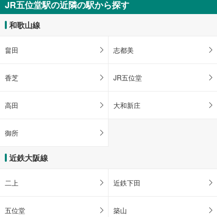
JR五位堂駅の近隣の駅から探す
和歌山線
畠田
志都美
香芝
JR五位堂
高田
大和新庄
御所
近鉄大阪線
二上
近鉄下田
五位堂
築山