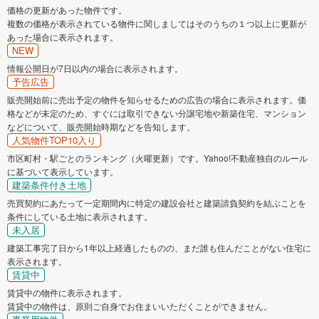
価格の更新があった物件です。
複数の価格が表示されている物件に関しましてはそのうちの１つ以上に更新が
あった場合に表示されます。
NEW
情報公開日が7日以内の場合に表示されます。
予告広告
販売開始前に売出予定の物件を知らせるための広告の場合に表示されます。価
格などが未定のため、すぐには取引できない分譲宅地や新築住宅、マンション
などについて、販売開始時期などを告知します。
人気物件TOP10入り
市区町村・駅ごとのランキング（火曜更新）です。Yahoo!不動産独自のルール
に基づいて表示しています。
建築条件付き土地
売買契約にあたって一定期間内に特定の建設会社と建築請負契約を結ぶことを
条件にしている土地に表示されます。
未入居
建築工事完了日から1年以上経過したものの、まだ誰も住んだことがない住宅に
表示されます。
賃貸中
賃貸中の物件に表示されます。
賃貸中の物件は、原則ご自身でお住まいいただくことができません。