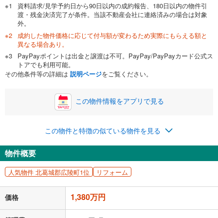
資料請求/見学予約日から90日以内の成約報告、180日以内の物件引
渡・残金決済完了が条件。当該不動産会社に連絡済みの場合は対象
外。
成約した物件価格に応じて付与額が変わるため実際にもらえる額と
0万円
1,380万円
異なる場合あり。
自己資金から住宅購入にかけられる金額を入力してくださ
PayPayポイントは出金と譲渡は不可。PayPay/PayPayカード公式ス
い。一般的には物件価格の2割までが目安です。
万円
トアでも利用可能。
ボーナス
閉じる
/回
その他条件等の詳細は
説明ページ
をご覧ください。
この物件情報をアプリで見る
0円
1,380万円
年2回払いを想定しています。毎月の返済額に加えて、ボー
この物件と特徴の似ている物件を見る
ナス時の増額分（1回分）を入力してください。
ボーナス払いの限度額は金融機関によって異なります。
物件概要
51,172
円
/月
月々の返済額
閉じる
ローン返済額
35,822
円
（頭金比率
0
%
）
人気物件 北葛城郡広陵町1位
リフォーム
＋修繕積立金
9,000
円
＋管理費
6,350
円
1,380万円
価格
「金利」については、ご利用を予定されている金融機関等にご確認の
上、ご自身での入力をお願いいたします。初期設定で自動入力されてい