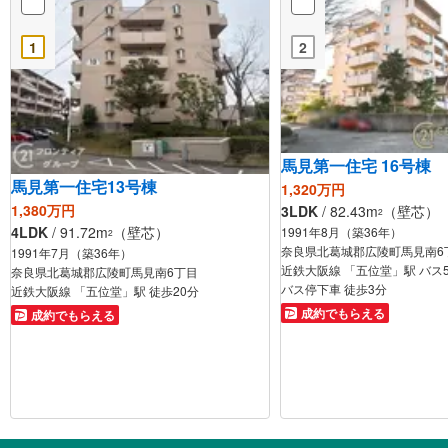
1
2
馬見第一住宅 16号棟
馬見第一住宅13号棟
1,320万円
1,380万円
3LDK
/ 82.43m
（壁芯）
2
4LDK
/ 91.72m
（壁芯）
1991年8月（築36年）
2
奈良県北葛城郡広陵町馬見南6
1991年7月（築36年）
近鉄大阪線 「五位堂」駅 バス
奈良県北葛城郡広陵町馬見南6丁目
バス停下車 徒歩3分
近鉄大阪線 「五位堂」駅 徒歩20分
成約でもらえる
成約でもらえる