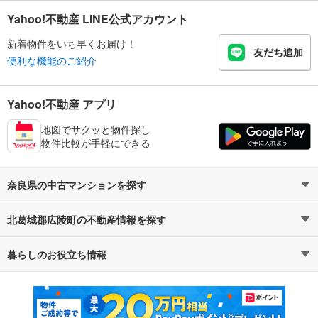
Yahoo!不動産 LINE公式アカウント
新着物件をいち早くお届け！
友だち追加
便利な機能のご紹介
Yahoo!不動産 アプリ
地図でサクッと物件探し
物件比較が手軽にできる
奈良県の中古マンションを探す
北葛城郡広陵町の不動産情報を探す
路線・駅から探す
地域から探す
暮らしのお役立ち情報
不動産・住宅
賃貸住宅
通勤・通学時間から探す
地図から探す
マンションカタログ
教えて！住まいの先生
新築マンション
中古マンション