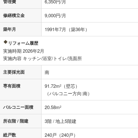
管理費
6,350円/月
る値は、実際の金融機関等における貸出金利とは何ら関係がなく、実際
の金融機関等における貸出金利を何ら保証するものではありません。返
修繕積立金
9,000円/月
済方法「元利均等返済」にて算出しております。入力された金利を35年
適用した場合の計算結果を表示しています。
その他月額費用や、初期費用がかかります。ご注意ください。実際にお
築年月
1991年7月（築36年）
借り入れの際は各金融機関等に、必ずご自身でご確認をお願いいたしま
す。
リフォーム履歴
条件によってお借り入れができないことがあります。
実施時期 2026年2月
不動産会社に購入相談をする
実施内容 キッチン/浴室/トイレ/洗面所
無料
主要採光面
南
閉じる
専有面積
91.72m
（壁芯）
2
（バルコニー方向:南）
バルコニー面積
20.58m
2
所在階 / 階建
3階 / 地上5階建
総戸数
240戸（240戸）