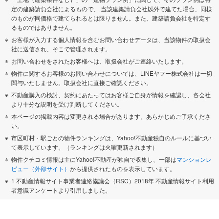
定の建築請負会社によるもので、 当該建築請負会社以外で建てた場合、同様
のものが同価格で建てられるとは限りません。また、建築請負会社を特定す
るものではありません。
お客様が入力する個人情報を含むお問い合わせデータは、当該物件の取扱会
社に送信され、そこで管理されます。
お問い合わせをされたお客様へは、取扱会社がご連絡いたします。
物件に関するお客様のお問い合わせについては、LINEヤフー株式会社は一切
関与いたしません。取扱会社に直接ご確認ください。
不動産購入の検討、契約にあたってはお客様ご自身が情報を確認し、各会社
より十分な説明を受け判断してください。
本ページの掲載内容は変更される場合があります。あらかじめご了承くださ
い。
市区町村・駅ごとの物件ランキングは、Yahoo!不動産独自のルールに基づい
て表示しています。（ランキングは火曜更新されます）
物件クチコミ情報は主にYahoo!不動産が独自で収集し、一部は
マンションレ
ビュー（外部サイト）
から提供されたものを表示しています。
1 不動産情報サイト事業者連絡協議会（RSC）2018年 不動産情報サイト利用
者意識アンケートより引用しました。