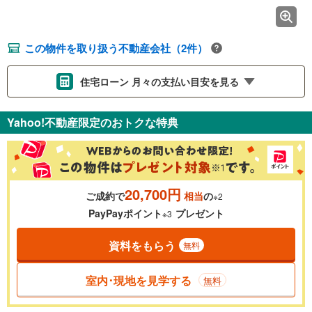
この物件を取り扱う不動産会社（2件）
住宅ローン 月々の支払い目安を見る
支払いの目安をシミュレーションすることができます。
Yahoo!不動産限定のおトクな特典
％
金利
20,700円
ご成約で
相当
の
※2
0.01%
14.99%
PayPayポイント
プレゼント
※3
資料をもらう
無料
返済期間
一般的には最長35年まで借り入れ可能です。多くの金融機関
室内･現地を見学する
無料
が完済時の年齢は80歳までを条件としています。
万円
頭金
閉じる