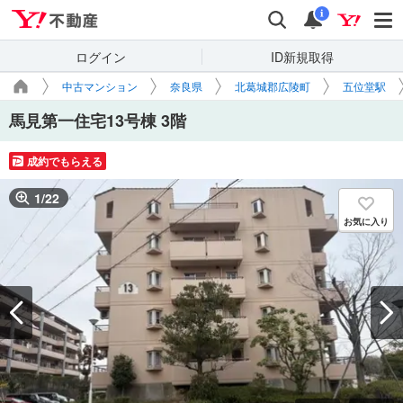
Yahoo!不動産
検索
通知
i
ログイン
ID新規取得
中古マンション
奈良県
北葛城郡広陵町
五位堂駅
馬見第一住宅13号棟 3階
成約でもらえる
1
/
22
お気に入り