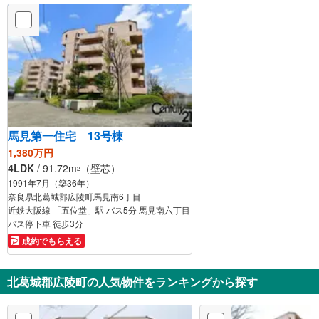
馬見第一住宅 13号棟
1,380万円
4LDK
/ 91.72m
（壁芯）
2
1991年7月（築36年）
奈良県北葛城郡広陵町馬見南6丁目
近鉄大阪線 「五位堂」駅 バス5分 馬見南六丁目
バス停下車 徒歩3分
成約でもらえる
北葛城郡広陵町の人気物件をランキングから探す