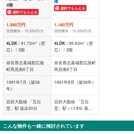
棟
3階
成約でもらえる
成約でもらえる
1,380万円
1,180万円
管理費等：15,350円/月
管理費等：15,350円/月
4LDK
/
91.72m²（壁
4LDK
/
99.63m²（壁
芯）
/
3階
芯）
/
3階
奈良県北葛城郡広陵
奈良県北葛城郡広陵町
町馬見南6丁目
馬見南6丁目
1991年7月（築36
1991年8月（築36年）
年）
近鉄大阪線 「五位
近鉄大阪線 「五位
堂」駅 徒歩20分
堂」駅 バス8分 真美
ヶ丘七丁目 バス停下
車 徒歩2分
こんな物件も一緒に検討されています