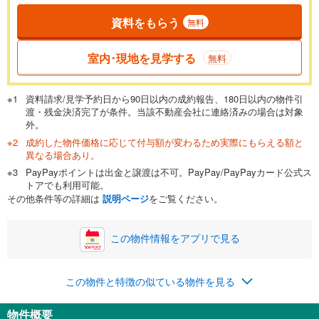
資料をもらう
無料
返済期間
一般的には最長35年まで借り入れ可能です。多くの金融機関
室内･現地を見学する
無料
が完済時の年齢は80歳までを条件としています。
万円
頭金
閉じる
資料請求/見学予約日から90日以内の成約報告、180日以内の物件引
渡・残金決済完了が条件。当該不動産会社に連絡済みの場合は対象
外。
成約した物件価格に応じて付与額が変わるため実際にもらえる額と
0万円
1億3,590万円
異なる場合あり。
自己資金から住宅購入にかけられる金額を入力してくださ
PayPayポイントは出金と譲渡は不可。PayPay/PayPayカード公式ス
い。一般的には物件価格の2割までが目安です。
万円
トアでも利用可能。
ボーナス
閉じる
/回
その他条件等の詳細は
説明ページ
をご覧ください。
この物件情報をアプリで見る
0円
1億3,590万円
年2回払いを想定しています。毎月の返済額に加えて、ボー
この物件と特徴の似ている物件を見る
ナス時の増額分（1回分）を入力してください。
ボーナス払いの限度額は金融機関によって異なります。
物件概要
400,216
円
/月
月々の返済額