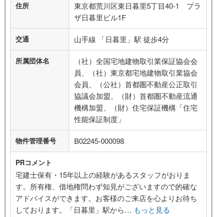
住所
東京都荒川区東日暮里5丁目40-1 プラ
ザ日暮里ビル1F
交通
山手線 「日暮里」駅 徒歩4分
所属団体名
（社）全国宅地建物取引業保証協会会
員、（社）東京都宅地建物取引業協会
会員、（公社）首都圏不動産公正取引
協議会加盟、（財）首都圏不動産流通
機構加盟、（財）住宅保証機構「住宅
性能保証制度」
物件管理番号
B02245-000098
PRコメント
宅建士保有・15年以上の経験があるスタッフがおりま
す。所有権、借地権問わず知見がございますので的確な
アドバイスができます。お客様のご来店を心よりお待ち
しております。「日暮里」駅から…
もっと見る