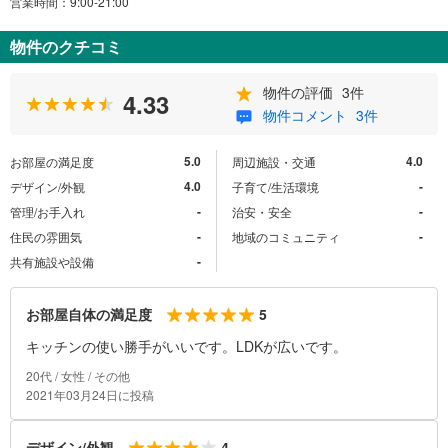
営業時間：9:00-21:00
物件のクチコミ
物件の評価
3件
4.33
物件コメント
3件
5.0
4.0
お部屋の満足度
周辺施設・交通
4.0
-
デザイン/外観
子育て/生活環境
-
-
管理/お手入れ
治安・安全
-
-
住民の雰囲気
地域のコミュニティ
-
共有施設や設備
5
お部屋自体の満足度
キッチンの使い勝手がいいです。LDKが広いです。
20代 / 女性 / その他
2021年03月24日に投稿
4
デザイン/外観