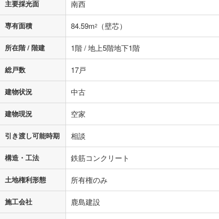
主要採光面
南西
専有面積
84.59m
（壁芯）
2
所在階 / 階建
1階 / 地上5階地下1階
総戸数
17戸
建物状況
中古
建物現況
空家
引き渡し可能時期
相談
構造・工法
鉄筋コンクリート
土地権利形態
所有権のみ
施工会社
鹿島建設