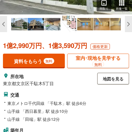
間取り
画像一覧
1億2,990万円、1億3,590万円
価格更新
室内･現地を見学する
資料をもらう
無料
無料
所在地
地図を見る
東京都文京区千駄木5丁目
交通
東京メトロ千代田線 「千駄木」駅 徒歩6分
山手線 「西日暮里」駅 徒歩10分
山手線 「田端」駅 徒歩12分
築年月