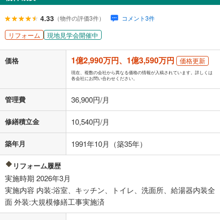
閉じる
ローン返済額
352,776
円
（頭金比率
0
%
）
4.33
（物件の評価3件）
コメント3件
＋修繕積立金
10,540
円
＋管理費
36,900
円
リフォーム
現地見学会開催中
「金利」については、ご利用を予定されている金融機関等にご確認の
1億2,990万円、1億3,590万円
上、ご自身での入力をお願いいたします。初期設定で自動入力されてい
価格
価格更新
る値は、実際の金融機関等における貸出金利とは何ら関係がなく、実際
現在、複数の会社から異なる価格の情報が入稿されています。詳しくは
の金融機関等における貸出金利を何ら保証するものではありません。返
各会社にお問い合わせください。
済方法「元利均等返済」にて算出しております。入力された金利を35年
適用した場合の計算結果を表示しています。
管理費
36,900円/月
その他月額費用や、初期費用がかかります。ご注意ください。実際にお
借り入れの際は各金融機関等に、必ずご自身でご確認をお願いいたしま
修繕積立金
10,540円/月
す。
条件によってお借り入れができないことがあります。
築年月
1991年10月（築35年）
不動産会社に購入相談をする
無料
リフォーム履歴
実施時期 2026年3月
閉じる
実施内容 内装:浴室、キッチン、トイレ、洗面所、給湯器内装全
面 外装:大規模修繕工事実施済