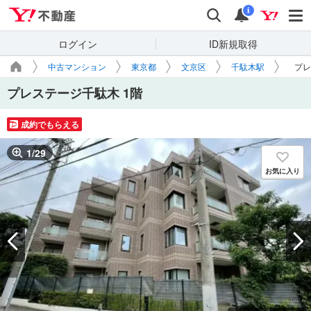
Yahoo!不動産
検索
通知
i
ログイン
ID新規取得
中古マンション
東京都
文京区
千駄木駅
プレ
プレステージ千駄木 1階
成約でもらえる
1
/
29
お気に入り