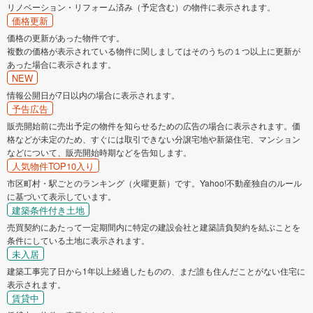
リノベーション・リフォーム済み（予定含む）の物件に表示されます。
価格更新
価格の更新があった物件です。
複数の価格が表示されている物件に関しましてはそのうちの１つ以上に更新が
あった場合に表示されます。
NEW
情報公開日が7日以内の場合に表示されます。
予告広告
販売開始前に売出予定の物件を知らせるための広告の場合に表示されます。価
格などが未定のため、すぐには取引できない分譲宅地や新築住宅、マンション
などについて、販売開始時期などを告知します。
人気物件TOP10入り
市区町村・駅ごとのランキング（火曜更新）です。Yahoo!不動産独自のルール
に基づいて表示しています。
建築条件付き土地
売買契約にあたって一定期間内に特定の建設会社と建築請負契約を結ぶことを
条件にしている土地に表示されます。
未入居
建築工事完了日から1年以上経過したものの、まだ誰も住んだことがない住宅に
表示されます。
賃貸中