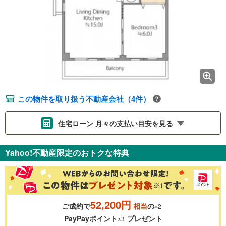
この物件を取り扱う不動産会社（4件）
住宅ローン 月々の支払い目安を見る
支払いの目安をシミュレーションすることができます。
Yahoo!不動産限定のおトクな特典
％
金利
52,200円
ご成約で
相当
の
※2
0.01%
14.99%
PayPayポイント
プレゼント
※3