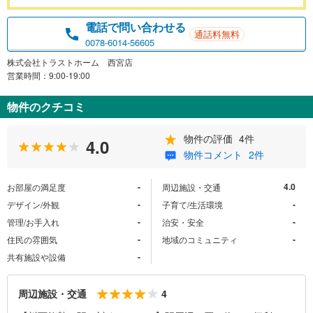
電話で問い合わせる
通話料無料
0078-6014-56605
株式会社トラストホーム 西宮店
営業時間：9:00-19:00
物件のクチコミ
物件の評価
4件
4.0
物件コメント
2件
-
4.0
お部屋の満足度
周辺施設・交通
-
-
デザイン/外観
子育て/生活環境
-
-
管理/お手入れ
治安・安全
-
-
住民の雰囲気
地域のコミュニティ
-
共有施設や設備
4
周辺施設・交通