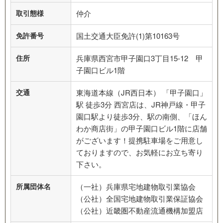
取引態様
仲介
免許番号
国土交通大臣免許(1)第10163号
住所
兵庫県西宮市甲子園口3丁目15-12 甲
子園口ビル1階
交通
東海道本線（JR西日本） 「甲子園口」
駅 徒歩3分 西宮店は、JR神戸線・甲子
園口駅より徒歩3分、駅の南側、「ほん
わか商店街」の甲子園口ビル1階に店舗
がございます！提携駐車場をご用意し
ておりますので、お気軽にお立ち寄り
下さい。
所属団体名
（一社）兵庫県宅地建物取引業協会
（公社）全国宅地建物取引業保証協会
（公社）近畿圏不動産流通機構加盟店