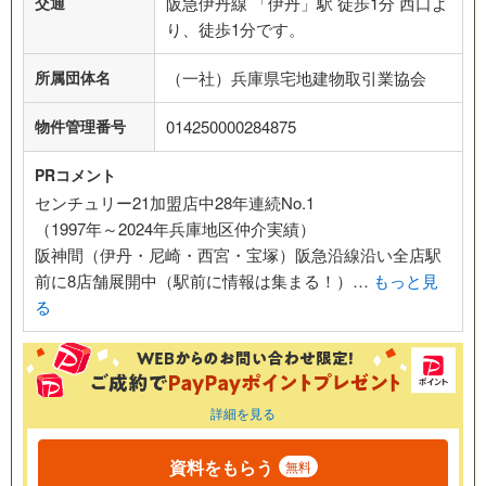
交通
阪急伊丹線 「伊丹」駅 徒歩1分 西口よ
り、徒歩1分です。
所属団体名
（一社）兵庫県宅地建物取引業協会
物件管理番号
014250000284875
PRコメント
センチュリー21加盟店中28年連続No.1
（1997年～2024年兵庫地区仲介実績）
阪神間（伊丹・尼崎・西宮・宝塚）阪急沿線沿い全店駅
前に8店舗展開中（駅前に情報は集まる！）…
もっと見
る
詳細を見る
資料をもらう
無料