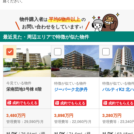
絡ください。
物件購入者
平均6物件以上
は
の
お問い合わせをしています
※1
最近見た・周辺エリアで特徴が似た物件
今見ている物件
特徴が似ている物件
特徴が似ている物
栄南団地3号棟 8階
ジーパーク北伊丹
パルティK2 北
成約でもらえる
成約でもらえる
成約でもらえる
3,480万円
3,898万円
3,280万円
管理費等：29,590円/月
管理費等：22,060円/月
管理費等：23,340
3LDK
/
76.01m²（壁
3LDK
/
71.6m²（壁
3LDK
/
63.15m