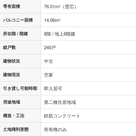
専有面積
76.01m
（壁芯）
2
バルコニー面積
14.06m
2
所在階 / 階建
8階 / 地上8階建
総戸数
240戸
建物状況
中古
建物現況
空家
引き渡し可能時期
即入居可
用途地域
第二種住居地域
構造・工法
鉄筋コンクリート
土地権利形態
所有権のみ