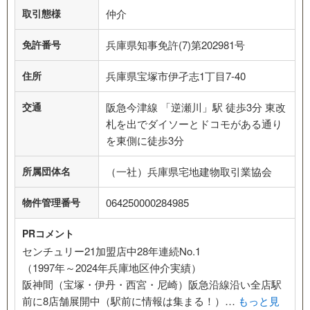
取引態様
仲介
免許番号
兵庫県知事免許(7)第202981号
住所
兵庫県宝塚市伊孑志1丁目7-40
交通
阪急今津線 「逆瀬川」駅 徒歩3分 東改
札を出でダイソーとドコモがある通り
を東側に徒歩3分
所属団体名
（一社）兵庫県宅地建物取引業協会
物件管理番号
064250000284985
PRコメント
センチュリー21加盟店中28年連続No.1
（1997年～2024年兵庫地区仲介実績）
阪神間（宝塚・伊丹・西宮・尼崎）阪急沿線沿い全店駅
前に8店舗展開中（駅前に情報は集まる！）…
もっと見