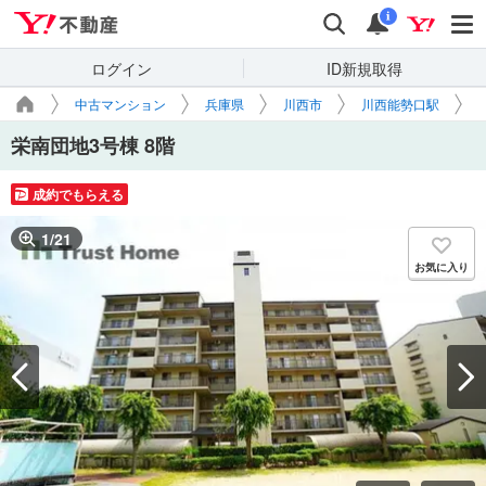
Yahoo!不動産
検索
通知
i
ログイン
ID新規取得
中古マンション
兵庫県
川西市
川西能勢口駅
栄南団地3号棟 8階
成約でもらえる
1
/
21
お気に入り