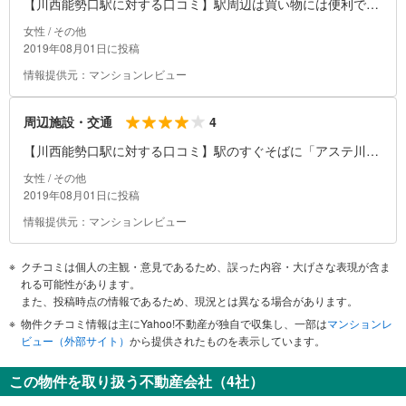
【川西能勢口駅に対する口コミ】駅周辺は買い物には便利です
が、意外と飲食店が少ないです。駅を少し離れると坂が多いで
女性 / その他
す。
2019年08月01日に投稿
情報提供元：マンションレビュー
4
周辺施設・交通
【川西能勢口駅に対する口コミ】駅のすぐそばに「アステ川
西」というショッピングセンターがあり、川西阪急やスーパー
女性 / その他
の成城石井、百均ショップやファーストフード店などが入って
2019年08月01日に投稿
います。梅田までは直通で30分ほどで到着します。通勤時間帯
情報提供元：マンションレビュー
は、4～5分間隔で電車がくるので便利です。
クチコミは個人の主観・意見であるため、誤った内容・大げさな表現が含ま
れる可能性があります。
また、投稿時点の情報であるため、現況とは異なる場合があります。
物件クチコミ情報は主にYahoo!不動産が独自で収集し、一部は
マンションレ
ビュー（外部サイト）
から提供されたものを表示しています。
この物件を取り扱う不動産会社（4社）