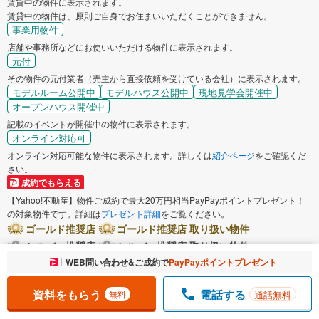
賃貸中の物件に表示されます。
賃貸中の物件は、原則ご自身でお住まいいただくことができません。
事業用物件
店舗や事務所などにお使いいただける物件に表示されます。
元付
その物件の元付業者（売主から直接依頼を受けている会社）に表示されます。
モデルルーム公開中
モデルハウス公開中
現地見学会開催中
オープンハウス開催中
記載のイベントが開催中の物件に表示されます。
オンライン対応可
オンライン対応可能な物件に表示されます。詳しくは
紹介ページ
をご確認くだ
さい。
成約でもらえる
【Yahoo!不動産】物件ご成約で最大20万円相当PayPayポイントプレゼント！
の対象物件です。詳細は
プレゼント詳細
をご覧ください。
ゴールド推奨店
ゴールド推奨店 取り扱い物件
シルバー推奨店
シルバー推奨店 取り扱い物件
お気に入りに追加しました。
WEB問い合わせ&ご成約で
PayPayポイントプレゼント
一覧を開く
ブロンズ推奨店
ブロンズ推奨店 取り扱い物件
広告商品を購入している不動産会社のうち、物件情報の正確性、法令遵守、ヤ
資料をもらう
電話する
通話無料
無料
フー不動産における成約実績等、当社所定の基準を満たした優良な店舗運営を
実践していると認めた不動産会社（もしくは当該認定を受けた不動産会社の取