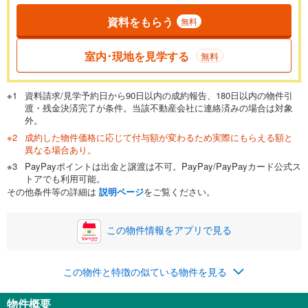
資料をもらう
無料
返済期間
一般的には最長35年まで借り入れ可能です。多くの金融機関
室内･現地を見学する
無料
が完済時の年齢は80歳までを条件としています。
万円
頭金
閉じる
資料請求/見学予約日から90日以内の成約報告、180日以内の物件引
渡・残金決済完了が条件。当該不動産会社に連絡済みの場合は対象
外。
成約した物件価格に応じて付与額が変わるため実際にもらえる額と
0万円
3,480万円
異なる場合あり。
自己資金から住宅購入にかけられる金額を入力してくださ
PayPayポイントは出金と譲渡は不可。PayPay/PayPayカード公式ス
い。一般的には物件価格の2割までが目安です。
万円
トアでも利用可能。
ボーナス
閉じる
/回
その他条件等の詳細は
説明ページ
をご覧ください。
この物件情報をアプリで見る
0円
3,480万円
年2回払いを想定しています。毎月の返済額に加えて、ボー
この物件と特徴の似ている物件を見る
ナス時の増額分（1回分）を入力してください。
ボーナス払いの限度額は金融機関によって異なります。
物件概要
119,925
円
/月
月々の返済額