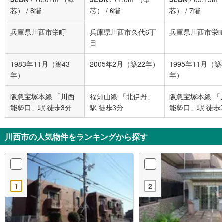
芯）
/
8階
芯）
/
6階
芯）
/
7階
兵庫県川西市栄町
兵庫県川西市久代6丁
兵庫県川西市栄
目
1983年11月（築43
2005年2月（築22年）
1995年11月（築
年）
年）
阪急宝塚本線 「川西
福知山線 「北伊丹」
阪急宝塚本線 「
能勢口」駅 徒歩3分
駅 徒歩3分
能勢口」駅 徒歩
川西市の人気物件をランキングから探す
1
2