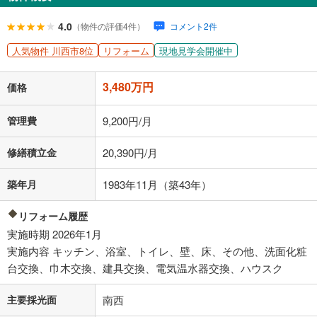
閉じる
ローン返済額
90,335
円
（頭金比率
0
%
）
4.0
（物件の評価4件）
コメント2件
＋修繕積立金
20,390
円
＋管理費
9,200
円
人気物件 川西市8位
リフォーム
現地見学会開催中
「金利」については、ご利用を予定されている金融機関等にご確認の
3,480万円
上、ご自身での入力をお願いいたします。初期設定で自動入力されてい
価格
る値は、実際の金融機関等における貸出金利とは何ら関係がなく、実際
の金融機関等における貸出金利を何ら保証するものではありません。返
管理費
9,200円/月
済方法「元利均等返済」にて算出しております。入力された金利を35年
適用した場合の計算結果を表示しています。
修繕積立金
20,390円/月
その他月額費用や、初期費用がかかります。ご注意ください。実際にお
借り入れの際は各金融機関等に、必ずご自身でご確認をお願いいたしま
す。
築年月
1983年11月（築43年）
条件によってお借り入れができないことがあります。
リフォーム履歴
不動産会社に購入相談をする
無料
実施時期 2026年1月
実施内容 キッチン、浴室、トイレ、壁、床、その他、洗面化粧
台交換、巾木交換、建具交換、電気温水器交換、ハウスク
閉じる
主要採光面
南西