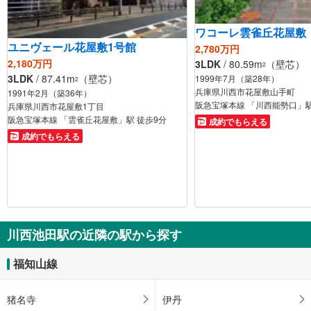
ワコーレ雲雀丘花屋敷
ユニヴェール花屋敷1号館
2,780万円
2,180万円
3LDK
/ 80.59m
（壁芯）
2
3LDK
/ 87.41m
（壁芯）
1999年7月（築28年）
2
兵庫県川西市花屋敷山手町
1991年2月（築36年）
阪急宝塚本線 「川西能勢口」駅
兵庫県川西市花屋敷1丁目
阪急宝塚本線 「雲雀丘花屋敷」駅 徒歩9分
成約でもらえる
成約でもらえる
川西池田駅の近隣の駅から探す
福知山線
猪名寺
伊丹