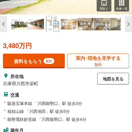
間取り
画像一覧
3,480万円
室内･現地を見学する
資料をもらう
無料
無料
所在地
地図を見る
兵庫県川西市栄町
交通
阪急宝塚本線 「川西能勢口」駅 徒歩3分
福知山線 「川西池田」駅 徒歩5分
能勢電鉄妙見線 「川西能勢口」駅 徒歩4分
築年月