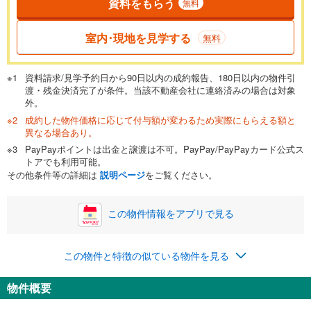
資料をもらう
無料
返済期間
一般的には最長35年まで借り入れ可能です。多くの金融機関
室内･現地を見学する
無料
が完済時の年齢は80歳までを条件としています。
万円
頭金
閉じる
資料請求/見学予約日から90日以内の成約報告、180日以内の物件引
渡・残金決済完了が条件。当該不動産会社に連絡済みの場合は対象
外。
成約した物件価格に応じて付与額が変わるため実際にもらえる額と
0万円
1,618万円
異なる場合あり。
自己資金から住宅購入にかけられる金額を入力してくださ
PayPayポイントは出金と譲渡は不可。PayPay/PayPayカード公式ス
い。一般的には物件価格の2割までが目安です。
万円
トアでも利用可能。
ボーナス
閉じる
/回
その他条件等の詳細は
説明ページ
をご覧ください。
この物件情報をアプリで見る
0円
1,618万円
年2回払いを想定しています。毎月の返済額に加えて、ボー
この物件と特徴の似ている物件を見る
ナス時の増額分（1回分）を入力してください。
ボーナス払いの限度額は金融機関によって異なります。
物件概要
63,560
円
/月
月々の返済額
閉じる