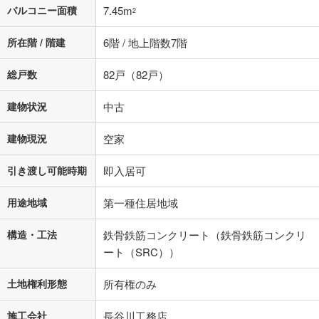
バルコニー面積
7.45m
2
所在階 / 階建
6階 / 地上階数7階
総戸数
82戸（82戸）
建物状況
中古
建物現況
空家
引き渡し可能時期
即入居可
用途地域
第一種住居地域
構造・工法
鉄骨鉄筋コンクリート（鉄骨鉄筋コンクリ
ート（SRC））
土地権利形態
所有権のみ
施工会社
長谷川工務店