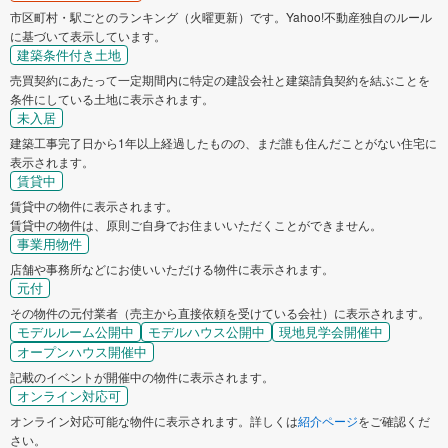
市区町村・駅ごとのランキング（火曜更新）です。Yahoo!不動産独自のルール
に基づいて表示しています。
建築条件付き土地
売買契約にあたって一定期間内に特定の建設会社と建築請負契約を結ぶことを
条件にしている土地に表示されます。
未入居
建築工事完了日から1年以上経過したものの、まだ誰も住んだことがない住宅に
表示されます。
賃貸中
賃貸中の物件に表示されます。
賃貸中の物件は、原則ご自身でお住まいいただくことができません。
事業用物件
店舗や事務所などにお使いいただける物件に表示されます。
元付
その物件の元付業者（売主から直接依頼を受けている会社）に表示されます。
モデルルーム公開中
モデルハウス公開中
現地見学会開催中
オープンハウス開催中
記載のイベントが開催中の物件に表示されます。
オンライン対応可
オンライン対応可能な物件に表示されます。詳しくは
紹介ページ
をご確認くだ
さい。