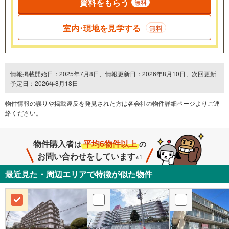
資料をもらう
無料
室内･現地を見学する
無料
情報掲載開始日：2025年7月8日、情報更新日：2026年8月10日、次回更新
予定日：2026年8月18日
物件情報の誤りや掲載違反を発⾒された方は各会社の物件詳細ページよりご連
絡ください。
物件購入者
平均6物件以上
は
の
お問い合わせをしています
※1
最近見た・周辺エリアで特徴が似た物件