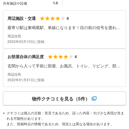
1.0
共有施設や設備
4
周辺施設・交通
最寄り駅は東鳴尾駅、単線になります！目の前の信号を渡れば
ファミリーマートがある
周辺住民
2022年03月10日に投稿
4
お部屋自体の満足度
玄関から入って手前に部屋、お風呂、トイレ、リビング、部屋
が2つあります！
周辺住民
2022年01月31日に投稿
物件クチコミを見る
（5件）
クチコミは個人の主観・意見であるため、誤った内容・大げさな表現が含ま
れる可能性があります。
また、投稿時点の情報であるため、現況とは異なる場合があります。