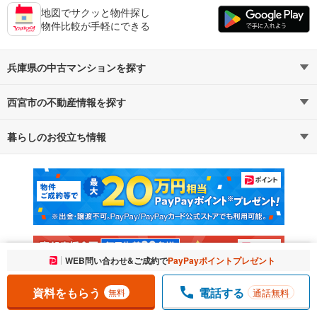
地図でサクッと物件探し
物件比較が手軽にできる
兵庫県の中古マンションを探す
西宮市の不動産情報を探す
路線・駅から探す
地域から探す
暮らしのお役立ち情報
不動産・住宅
賃貸住宅
通勤・通学時間から探す
地図から探す
マンションカタログ
教えて！住まいの先生
新築マンション
中古マンション
新築一戸建て
中古一戸建て
注文住宅
土地
お気に入りに追加しました。
WEB問い合わせ&ご成約で
PayPayポイントプレゼント
一覧を開く
売却査定
資料をもらう
電話する
通話無料
無料