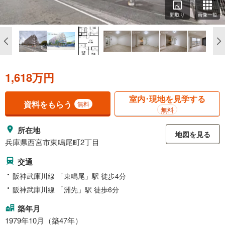
間取り
画像一覧
1,618万円
室内･現地を見学する
資料をもらう
無料
無料
所在地
地図を見る
兵庫県西宮市東鳴尾町2丁目
交通
阪神武庫川線 「東鳴尾」駅 徒歩4分
阪神武庫川線 「洲先」駅 徒歩6分
築年月
1979年10月（築47年）