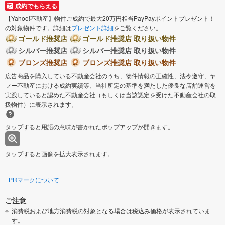
成約でもらえる
【Yahoo!不動産】物件ご成約で最大20万円相当PayPayポイントプレゼント！
の対象物件です。詳細は
プレゼント詳細
をご覧ください。
ゴールド推奨店
ゴールド推奨店 取り扱い物件
シルバー推奨店
シルバー推奨店 取り扱い物件
ブロンズ推奨店
ブロンズ推奨店 取り扱い物件
広告商品を購入している不動産会社のうち、物件情報の正確性、法令遵守、ヤ
フー不動産における成約実績等、当社所定の基準を満たした優良な店舗運営を
実践していると認めた不動産会社（もしくは当該認定を受けた不動産会社の取
扱物件）に表示されます。
タップすると用語の意味が書かれたポップアップが開きます。
タップすると画像を拡大表示されます。
PRマークについて
ご注意
消費税および地方消費税の対象となる場合は税込み価格が表示されていま
す。