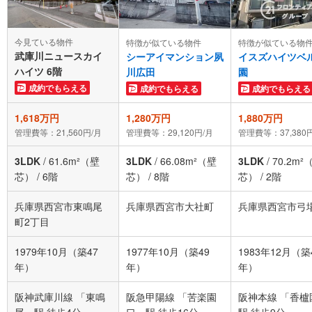
今見ている物件
特徴が似ている物件
特徴が似ている物
武庫川ニュースカイ
シーアイマンション夙
イスズハイツベ
ハイツ 6階
川広田
園
成約でもらえる
成約でもらえる
成約でもらえる
1,618万円
1,280万円
1,880万円
管理費等：21,560円/月
管理費等：29,120円/月
管理費等：37,380
3LDK
/
61.6m²（壁
3LDK
/
66.08m²（壁
3LDK
/
70.2m²
芯）
/
6階
芯）
/
8階
芯）
/
2階
兵庫県西宮市東鳴尾
兵庫県西宮市大社町
兵庫県西宮市弓
町2丁目
1979年10月（築47
1977年10月（築49
1983年12月（築
年）
年）
年）
阪神武庫川線 「東鳴
阪急甲陽線 「苦楽園
阪神本線 「香櫨