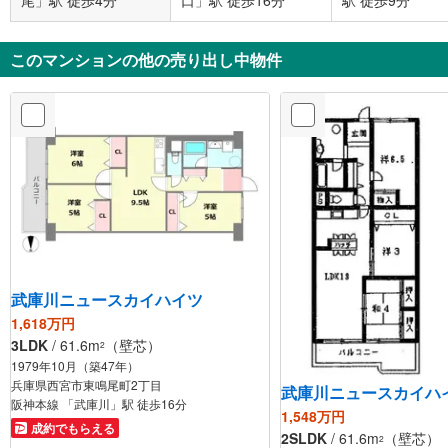
尾」駅 徒歩4分
口」駅 徒歩16分
駅 徒歩9分
このマンションの他の売り出し中物件
武庫川ニュースカイハイツ
1,618万円
3LDK
/ 61.6m
（壁芯）
2
1979年10月（築47年）
兵庫県西宮市東鳴尾町2丁目
武庫川ニュースカイハ
阪神本線 「武庫川」駅 徒歩16分
1,548万円
成約でもらえる
2SLDK
/ 61.6m
（壁芯）
2