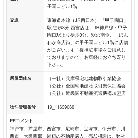
子園口ビル1階
交通
東海道本線（JR西日本） 「甲子園口」
駅 徒歩3分 西宮店は、JR神戸線・甲子
園口駅より徒歩3分、駅の南側、「ほん
わか商店街」の甲子園口ビル1階に店舗
がございます！提携駐車場をご用意し
ておりますので、お気軽にお立ち寄り
下さい。
所属団体名
（一社）兵庫県宅地建物取引業協会
（公社）全国宅地建物取引業保証協会
（公社）近畿圏不動産流通機構加盟店
物件管理番号
19_11639068
PRコメント
神戸市、芦屋市、西宮市、尼崎市、宝塚市、伊丹市、川
西市、大阪西部、周辺の不動産購入・売却相談は、弊社