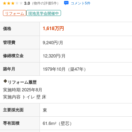
ローン返済額
42,000
円
（頭金比率
0
%
）
3.0
（物件の評価5件）
コメント5件
＋修繕積立金
12,320
円
＋管理費
9,240
円
リフォーム
現地見学会開催中
「金利」については、ご利用を予定されている金融機関等にご確認の
1,618万円
上、ご自身での入力をお願いいたします。初期設定で自動入力されてい
価格
る値は、実際の金融機関等における貸出金利とは何ら関係がなく、実際
の金融機関等における貸出金利を何ら保証するものではありません。返
管理費
9,240円/月
済方法「元利均等返済」にて算出しております。入力された金利を35年
適用した場合の計算結果を表示しています。
修繕積立金
12,320円/月
その他月額費用や、初期費用がかかります。ご注意ください。実際にお
借り入れの際は各金融機関等に、必ずご自身でご確認をお願いいたしま
す。
築年月
1979年10月（築47年）
条件によってお借り入れができないことがあります。
リフォーム履歴
不動産会社に購入相談をする
無料
実施時期 2025年8月
実施内容 トイレ 壁 床
閉じる
主要採光面
東
専有面積
61.6m
（壁芯）
2