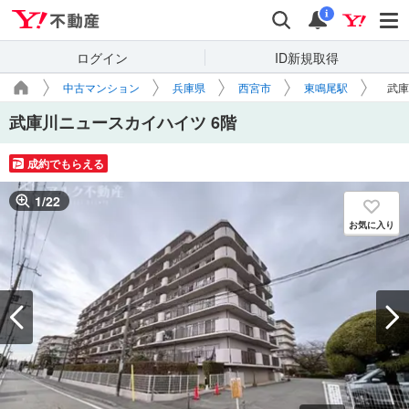
Yahoo!不動産
検索
通知
i
ログイン
ID新規取得
中古マンション
兵庫県
西宮市
東鳴尾駅
武庫
武庫川ニュースカイハイツ 6階
成約でもらえる
1
/
22
お気に入り