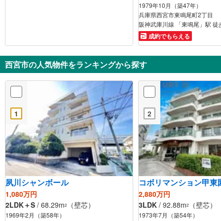
1979年10月（築47年）
兵庫県西宮市東鳴尾町2丁目
阪神武庫川線 「東鳴尾」駅 徒
成約でもらえる
西宮市の人気物件をランキングから探す
1
2
夙川シャンボール
コボリマンション甲東
1,080万円
2,880万円
2LDK＋S
/ 68.29m
（壁芯）
3LDK
/ 92.88m
（壁芯）
2
2
1969年2月（築58年）
1973年7月（築54年）