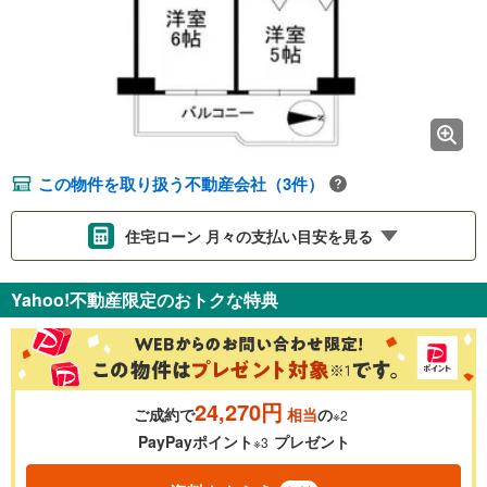
この物件を取り扱う不動産会社（3件）
住宅ローン 月々の支払い目安を見る
支払いの目安をシミュレーションすることができます。
Yahoo!不動産限定のおトクな特典
％
金利
24,270円
ご成約で
相当
の
※2
0.01%
14.99%
PayPayポイント
プレゼント
※3