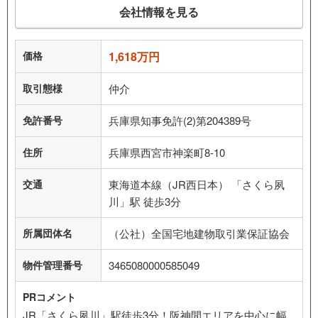
会社情報を見る
価格
1,618万円
取引態様
仲介
免許番号
兵庫県知事免許(2)第204389号
住所
兵庫県西宮市神楽町8-10
交通
東海道本線（JR西日本） 「さくら夙
川」駅 徒歩3分
所属団体名
（公社）全国宅地建物取引業保証協会
物件管理番号
3465080000585049
PRコメント
JR「さくら夙川」駅徒歩3分！阪神間エリアを中心に幅