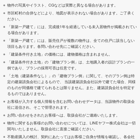
物件の写真やイラスト、CGなどは実際と異なる場合があります。
市区町村の合併などにより、地図が表示されない場合があります。ご了承く
ださい。
「新築一戸建て」には、完成後1年を経過している未入居物件が掲載されてい
る場合があります。
「新築一戸建て」には、販売住戸が複数の物件は、全ての住戸に該当しない
項目もあります。各問い合わせ先にご確認ください。
「建築条件付き土地」の価格には、建物価格は含まれません。
「建築条件付き土地」の「建物プラン例」は、土地購入者の設計プランの一
例であり、プランの採用可否は任意です。
「土地（建築条件なし）」の「建物プラン例」に関して、そのプラン例は特
定の建築請負会社によるもので、 当該建築請負会社以外で建てた場合、同様
のものが同価格で建てられるとは限りません。また、建築請負会社を特定す
るものではありません。
お客様が入力する個人情報を含むお問い合わせデータは、当該物件の取扱会
社に送信され、そこで管理されます。
お問い合わせをされたお客様へは、取扱会社がご連絡いたします。
物件に関するお客様のお問い合わせについては、LINEヤフー株式会社は一切
関与いたしません。取扱会社に直接ご確認ください。
不動産購入の検討、契約にあたってはお客様ご自身が情報を確認し、各会社