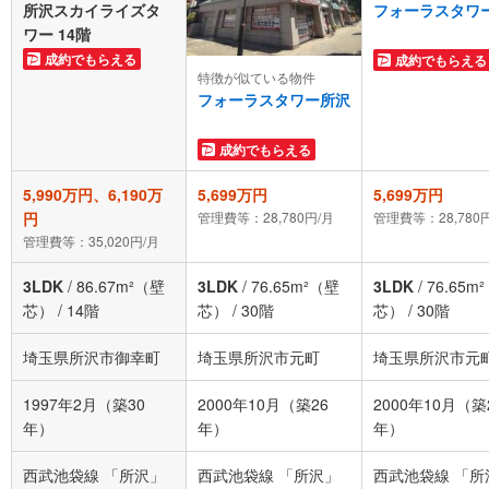
所沢スカイライズタ
フォーラスタワ
ワー 14階
成約でもらえる
成約でもらえる
特徴が似ている物件
フォーラスタワー所沢
成約でもらえる
5,990万円、6,190万
5,699万円
5,699万円
円
管理費等：28,780円/月
管理費等：28,780
管理費等：35,020円/月
3LDK
/
86.67m²（壁
3LDK
/
76.65m²（壁
3LDK
/
76.65m
芯）
/
14階
芯）
/
30階
芯）
/
30階
埼玉県所沢市御幸町
埼玉県所沢市元町
埼玉県所沢市元
1997年2月（築30
2000年10月（築26
2000年10月（築
年）
年）
年）
西武池袋線 「所沢」
西武池袋線 「所沢」
西武池袋線 「所