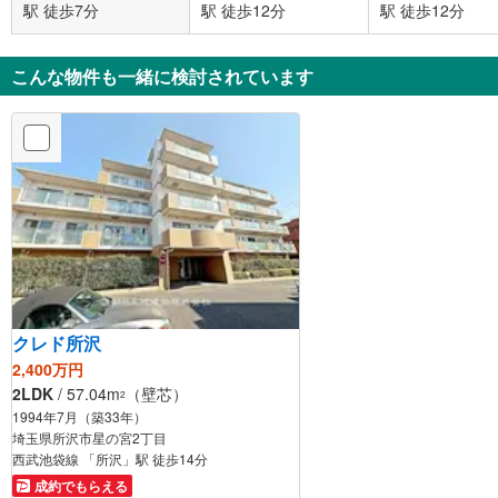
駅 徒歩7分
駅 徒歩12分
駅 徒歩12分
こんな物件も一緒に検討されています
クレド所沢
2,400万円
2LDK
/ 57.04m
（壁芯）
2
1994年7月（築33年）
埼玉県所沢市星の宮2丁目
西武池袋線 「所沢」駅 徒歩14分
成約でもらえる