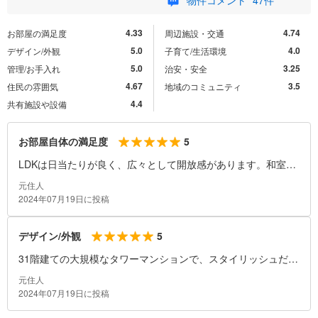
4.33
4.74
お部屋の満足度
周辺施設・交通
5.0
4.0
デザイン/外観
子育て/生活環境
5.0
3.25
管理/お手入れ
治安・安全
4.67
3.5
住民の雰囲気
地域のコミュニティ
4.4
共有施設や設備
5
お部屋自体の満足度
LDKは日当たりが良く、広々として開放感があります。和室と
隣接しているので使いやすいです。
元住人
2024年07月19日に投稿
5
デザイン/外観
31階建ての大規模なタワーマンションで、スタイリッシュだと
感じます。
元住人
2024年07月19日に投稿