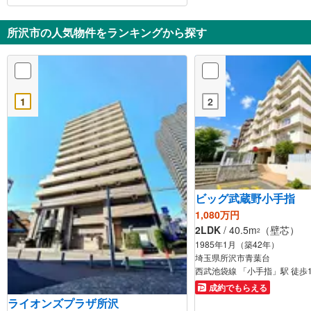
所沢市の人気物件をランキングから探す
1
2
ビッグ武蔵野小手指
1,080万円
2LDK
/ 40.5m
（壁芯）
2
1985年1月（築42年）
埼玉県所沢市青葉台
西武池袋線 「小手指」駅 徒歩
成約でもらえる
ライオンズプラザ所沢