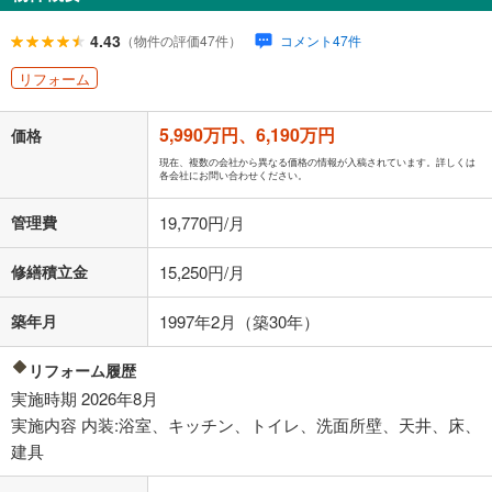
閉じる
ローン返済額
160,683
円
（頭金比率
0
%
）
4.43
（物件の評価47件）
コメント47件
＋修繕積立金
15,250
円
＋管理費
19,770
円
リフォーム
「金利」については、ご利用を予定されている金融機関等にご確認の
5,990万円、6,190万円
上、ご自身での入力をお願いいたします。初期設定で自動入力されてい
価格
る値は、実際の金融機関等における貸出金利とは何ら関係がなく、実際
現在、複数の会社から異なる価格の情報が入稿されています。詳しくは
の金融機関等における貸出金利を何ら保証するものではありません。返
各会社にお問い合わせください。
済方法「元利均等返済」にて算出しております。入力された金利を35年
適用した場合の計算結果を表示しています。
管理費
19,770円/月
その他月額費用や、初期費用がかかります。ご注意ください。実際にお
借り入れの際は各金融機関等に、必ずご自身でご確認をお願いいたしま
修繕積立金
15,250円/月
す。
条件によってお借り入れができないことがあります。
築年月
1997年2月（築30年）
不動産会社に購入相談をする
無料
リフォーム履歴
実施時期 2026年8月
閉じる
実施内容 内装:浴室、キッチン、トイレ、洗面所壁、天井、床、
建具