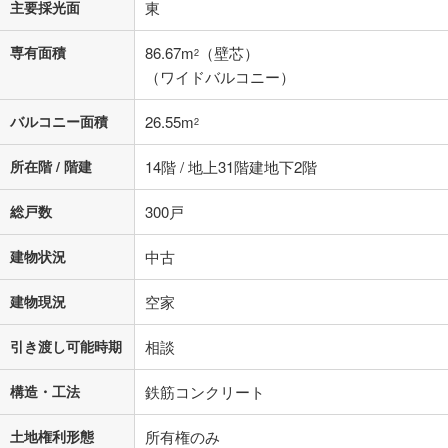
主要採光面
東
専有面積
86.67m
（壁芯）
2
（ワイドバルコニー）
バルコニー面積
26.55m
2
所在階 / 階建
14階 / 地上31階建地下2階
総戸数
300戸
建物状況
中古
建物現況
空家
引き渡し可能時期
相談
構造・工法
鉄筋コンクリート
土地権利形態
所有権のみ