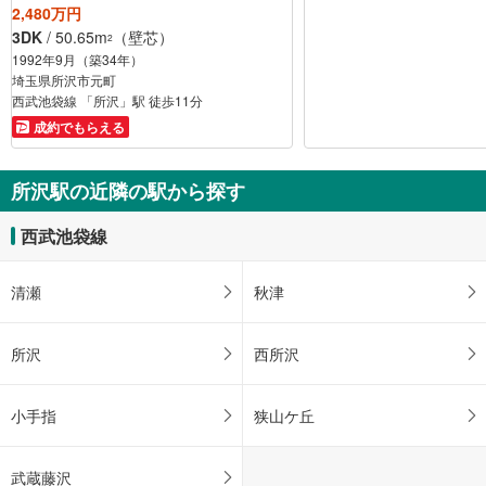
2,480万円
3DK
/ 50.65m
（壁芯）
2
1992年9月（築34年）
埼玉県所沢市元町
西武池袋線 「所沢」駅 徒歩11分
成約でもらえる
所沢駅の近隣の駅から探す
西武池袋線
清瀬
秋津
所沢
西所沢
小手指
狭山ケ丘
武蔵藤沢