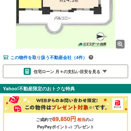
この物件を取り扱う不動産会社（4件）
住宅ローン 月々の支払い目安を見る
支払いの目安をシミュレーションすることができます。
Yahoo!不動産限定のおトクな特典
％
金利
89,850円
ご成約で
相当
の
※2
0.01%
14.99%
PayPayポイント
プレゼント
※3