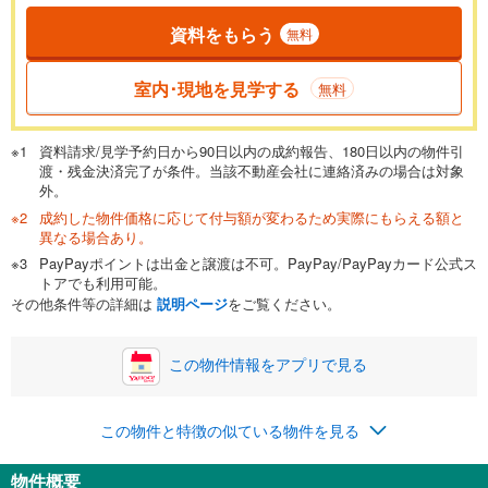
資料をもらう
無料
返済期間
一般的には最長35年まで借り入れ可能です。多くの金融機関
室内･現地を見学する
無料
が完済時の年齢は80歳までを条件としています。
万円
頭金
閉じる
資料請求/見学予約日から90日以内の成約報告、180日以内の物件引
渡・残金決済完了が条件。当該不動産会社に連絡済みの場合は対象
外。
成約した物件価格に応じて付与額が変わるため実際にもらえる額と
0万円
6,190万円
異なる場合あり。
自己資金から住宅購入にかけられる金額を入力してくださ
PayPayポイントは出金と譲渡は不可。PayPay/PayPayカード公式ス
い。一般的には物件価格の2割までが目安です。
万円
トアでも利用可能。
ボーナス
閉じる
/回
その他条件等の詳細は
説明ページ
をご覧ください。
この物件情報をアプリで見る
0円
6,190万円
年2回払いを想定しています。毎月の返済額に加えて、ボー
この物件と特徴の似ている物件を見る
ナス時の増額分（1回分）を入力してください。
ボーナス払いの限度額は金融機関によって異なります。
物件概要
195,703
円
/月
月々の返済額