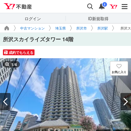
Yahoo!不動産
検索
通知
i
ログイン
ID新規取得
中古マンション
埼玉県
所沢市
所沢駅
所沢ス
所沢スカイライズタワー 14階
成約でもらえる
1
/
4
お気に入り