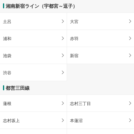
湘南新宿ライン（宇都宮～逗子）
土呂
大宮
浦和
赤羽
池袋
新宿
渋谷
都営三田線
蓮根
志村三丁目
志村坂上
本蓮沼