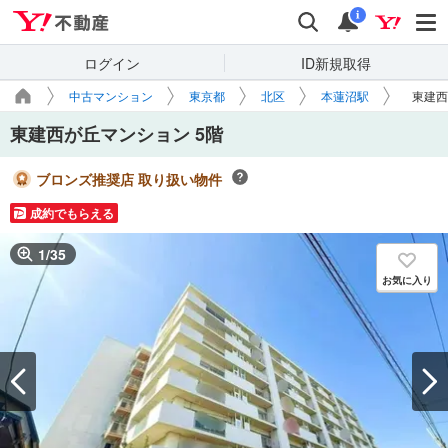
Yahoo!不動産
検索
通知
i
ログイン
ID新規取得
中古マンション
東京都
北区
本蓮沼駅
東建西
東建西が丘マンション 5階
ブロンズ推奨店 取り扱い物件
成約でもらえる
1
/
35
お気に入り