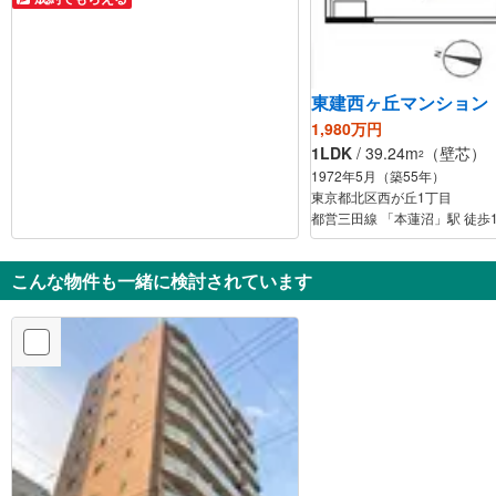
東建西ヶ丘マンション
1,980万円
1LDK
/ 39.24m
（壁芯）
2
1972年5月（築55年）
東京都北区西が丘1丁目
都営三田線 「本蓮沼」駅 徒歩
こんな物件も一緒に検討されています