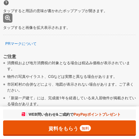
タップすると用語の意味が書かれたポップアップが開きます。
タップすると画像を拡大表示されます。
PRマークについて
ご注意
消費税および地方消費税の対象となる場合は税込み価格が表示されていま
す。
物件の写真やイラスト、CGなどは実際と異なる場合があります。
市区町村の合併などにより、地図が表示されない場合があります。ご了承く
ださい。
「新築一戸建て」には、完成後1年を経過している未入居物件が掲載されてい
る場合があります。
「新築一戸建て」には、販売住戸が複数の物件は、全ての住戸に該当しない
お気に入りに追加しました。
WEB問い合わせ&ご成約で
PayPayポイントプレゼント
一覧を開く
項目もあります。各問い合わせ先にご確認ください。
「建築条件付き土地」の価格には、建物価格は含まれません。
資料をもらう
無料
「建築条件付き土地」の「建物プラン例」は、土地購入者の設計プランの一
例であり、プランの採用可否は任意です。