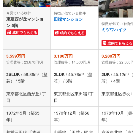
今見ている物件
特徴が似ている物件
東建西が丘マンショ
田端マンション
特徴が似ている物
ン 5階
ミツワハイツ
成約でもらえる
成約でもらえる
成約でもらえる
3,599万円
3,180万円
3,280万円
管理費等：23,670円/月
管理費等：14,500円/月
管理費等：22,560
2SLDK
/
58.86m²（壁
2LDK
/
45.76m²（壁
2DK
/
45.12m²
芯）
/
5階
芯）
/
6階
芯）
/
4階
東京都北区西が丘1丁
東京都北区東田端1丁
東京都北区赤羽
目
目
1972年5月（築55
1970年12月（築56
1978年10月（築
年）
年）
年）
都営三田線 「本蓮
山手線 「田端」駅 徒
京浜東北線 「赤