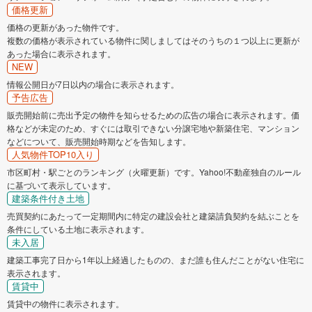
価格更新
価格の更新があった物件です。
複数の価格が表示されている物件に関しましてはそのうちの１つ以上に更新が
あった場合に表示されます。
NEW
情報公開日が7日以内の場合に表示されます。
予告広告
販売開始前に売出予定の物件を知らせるための広告の場合に表示されます。価
格などが未定のため、すぐには取引できない分譲宅地や新築住宅、マンション
などについて、販売開始時期などを告知します。
人気物件TOP10入り
市区町村・駅ごとのランキング（火曜更新）です。Yahoo!不動産独自のルール
に基づいて表示しています。
建築条件付き土地
売買契約にあたって一定期間内に特定の建設会社と建築請負契約を結ぶことを
条件にしている土地に表示されます。
未入居
建築工事完了日から1年以上経過したものの、まだ誰も住んだことがない住宅に
表示されます。
賃貸中
賃貸中の物件に表示されます。