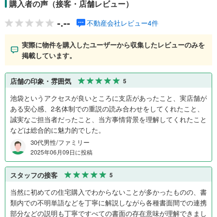
購入者の声（接客・店舗レビュー）
-.--
不動産会社レビュー4件
実際に物件を購入したユーザーから収集したレビューのみを
掲載しています。
店舗の印象・雰囲気
5
池袋というアクセスが良いところに支店があったこと、実店舗が
ある安心感、2名体制での重説の読み合わせをしてくれたこと、
誠実なご担当者だったこと、当方事情背景を理解してくれたこと
などは総合的に魅力的でした。
30代男性/ファミリー
2025年06月09日に投稿
スタッフの接客
5
当然に初めての住宅購入でわからないことが多かったものの、書
類内での不明単語などを丁寧に解説しながら各種書面間での連携
部分などの説明も丁寧ですべての書面の存在意味が理解できまし