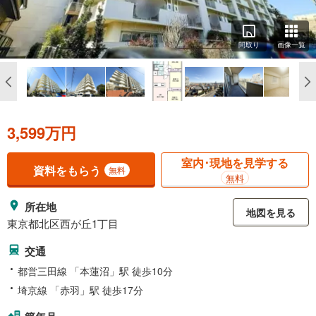
間取り
画像一覧
3,599万円
室内･現地を見学する
資料をもらう
無料
無料
所在地
地図を見る
東京都北区西が丘1丁目
交通
都営三田線 「本蓮沼」駅 徒歩10分
埼京線 「赤羽」駅 徒歩17分