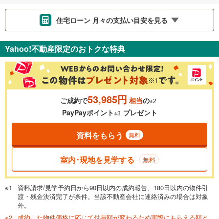
住宅ローン 月々の支払い目安を見る
支払いの目安をシミュレーションすることができます。
Yahoo!不動産限定のおトクな特典
％
金利
53,985円
ご成約で
相当
の
※2
0.01%
14.99%
PayPayポイント
プレゼント
※3
資料をもらう
無料
返済期間
一般的には最長35年まで借り入れ可能です。多くの金融機関
室内･現地を見学する
無料
が完済時の年齢は80歳までを条件としています。
万円
頭金
閉じる
資料請求/見学予約日から90日以内の成約報告、180日以内の物件引
渡・残金決済完了が条件。当該不動産会社に連絡済みの場合は対象
外。
成約した物件価格に応じて付与額が変わるため実際にもらえる額と
0万円
3,599万円