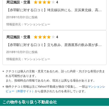
4
周辺施設・交通
【赤羽駅に対する口コミ】埼京線以外にも、京浜東北線、高崎
線などが乗り入れていて、都市部へも逆方向へもアクセスが非
2018年10月01日に投稿
常によい。また、周辺にはイトーヨーカドーなどショッピング
情報提供元：マンションレビュー
モールがあり、買い物も便利。飲み屋も多く、週末の駅前広場
はかなり賑やかさがある。
4
周辺施設・交通
【赤羽駅に対する口コミ】立ち飲み、居酒屋系の飲み屋が多
く、若い人がデートに使えそうなしゃれたレストランが少な
2018年10月01日に投稿
い。
情報提供元：マンションレビュー
クチコミは個人の主観・意見であるため、誤った内容・大げさな表現が含ま
れる可能性があります。
また、投稿時点の情報であるため、現況とは異なる場合があります。
物件クチコミ情報は主にYahoo!不動産が独自で収集し、一部は
マンションレ
ビュー（外部サイト）
から提供されたものを表示しています。
この物件を取り扱う不動産会社