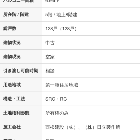
バルコニー面積
6.94m
2
所在階 / 階建
5階 / 地上8階建
総戸数
128戸（128戸）
建物状況
中古
建物現況
空家
引き渡し可能時期
相談
用途地域
第一種住居地域
構造・工法
SRC・RC
土地権利形態
所有権のみ
施工会社
西松建設（株）、（株）日立製作所