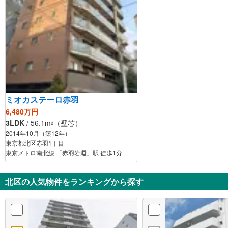
ミオカステーロ赤羽
6,480万円
3LDK
/ 56.1m
（壁芯）
2
2014年10月（築12年）
東京都北区赤羽1丁目
東京メトロ南北線 「赤羽岩淵」駅 徒歩1分
北区の人気物件をランキングから探す