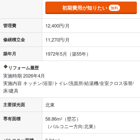
その他月額費用や、初期費用がかかります。ご注意ください。実際にお
初期費用が知りたい
無料
借り入れの際は各金融機関等に、必ずご自身でご確認をお願いいたしま
す。
条件によってお借り入れができないことがあります。
管理費
12,400円/月
不動産会社に購入相談をする
無料
修繕積立金
11,270円/月
築年月
1972年5月（築55年）
閉じる
リフォーム履歴
実施時期 2026年4月
実施内容 キッチン/浴室/トイレ/洗面所/給湯機/全室クロス張替/
床/建具
主要採光面
北東
専有面積
58.86m
（壁芯）
2
（バルコニー方向:北東）