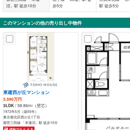
沼」駅 徒歩10分
歩5分
駅 徒歩5分
このマンションの他の売り出し中物件
東建西が丘マンション
3,590万円
3LDK
/ 58.86m
（壁芯）
2
1972年5月（築55年）
東京都北区西が丘1丁目
都営三田線 「本蓮沼」駅 徒歩10分
成約でもらえる