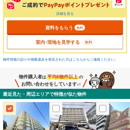
詳細を見る
資料をもらう
無料
室内･現地を見学する
無料
物件情報の誤りや掲載違反を発見された方はこちらからご連絡ください。
物件購入者
平均6物件以上
は
の
お問い合わせをしています
※1
最近見た・周辺エリアで特徴が似た物件