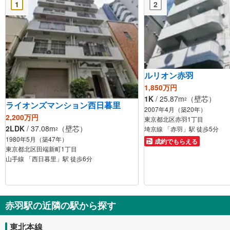
1
2
ルリオン赤羽
1,850万円
1K
/ 25.87m
（壁芯）
2
ライオンズマンション西日暮里
2007年4月（築20年）
2,200万円
東京都北区赤羽1丁目
2LDK
/ 37.08m
（壁芯）
埼京線 「赤羽」駅 徒歩5分
2
1980年5月（築47年）
成約でもらえる
東京都北区田端新町1丁目
山手線 「西日暮里」駅 徒歩6分
赤羽駅の近隣の駅から探す
東北本線