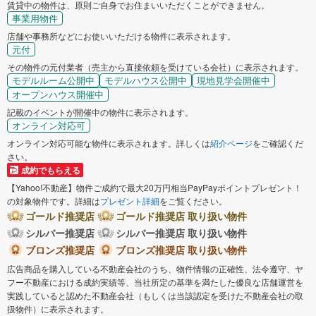
賃貸中の物件は、原則ご自身でお住まいいただくことができません。
事業用物件
店舗や事務所などにお使いいただける物件に表示されます。
元付
その物件の元付業者（売主から直接依頼を受けている会社）に表示されます。
モデルルーム公開中
モデルハウス公開中
現地見学会開催中
オープンハウス開催中
記載のイベントが開催中の物件に表示されます。
オンライン対応可
オンライン対応可能な物件に表示されます。詳しくは
紹介ページ
をご確認くだ
さい。
成約でもらえる
【Yahoo!不動産】物件ご成約で最大20万円相当PayPayポイントプレゼント！
の対象物件です。詳細は
プレゼント詳細
をご覧ください。
ゴールド推奨店
ゴールド推奨店 取り扱い物件
シルバー推奨店
シルバー推奨店 取り扱い物件
ブロンズ推奨店
ブロンズ推奨店 取り扱い物件
広告商品を購入している不動産会社のうち、物件情報の正確性、法令遵守、ヤ
フー不動産における成約実績等、当社所定の基準を満たした優良な店舗運営を
実践していると認めた不動産会社（もしくは当該認定を受けた不動産会社の取
扱物件）に表示されます。